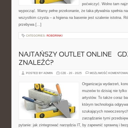
poćwiczyć. Wolno tam najz
wypocząć. Mamy pełne przekonanie, że taka pływalnia spełnia n
wszystkim czysta – a higiena na basenie jest szalenie istotna. R
przebywa […]
CATEGORIES:
ROBDRINKI
NAJTAŃSZY OUTLET ONLINE – GD
ZNALEŹĆ?
POSTED BY ADMIN
CZE - 20 - 2025
MOŻLIWOŚĆ KOMENTOWA
Organizacja wydarzeń, kon
muzeów to dzisiaj nie tylko
artystów. To także coraz ba
którym technologia odgrywa
szukających nowoczesnych 
zarządzanie tymi przedsięw
pytanie: jak zintegrować narzędzia IT, by zapewnić sprawną i bez