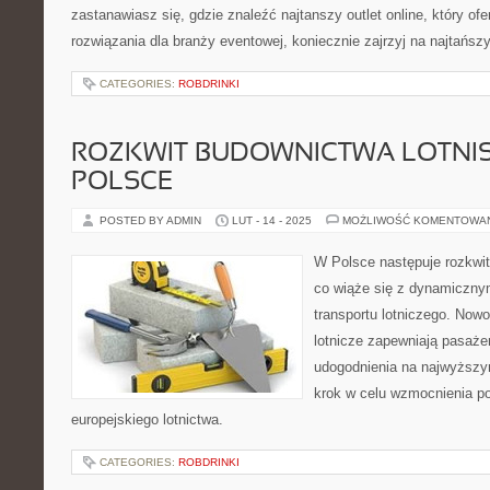
zastanawiasz się, gdzie znaleźć najtanszy outlet online, który ofe
rozwiązania dla branży eventowej, koniecznie zajrzyj na najtańsz
CATEGORIES:
ROBDRINKI
ROZKWIT BUDOWNICTWA LOTN
POLSCE
POSTED BY ADMIN
LUT - 14 - 2025
MOŻLIWOŚĆ KOMENTOWA
W Polsce następuje rozkwit
co wiąże się z dynamiczny
transportu lotniczego. Nowo
lotnicze zapewniają pasaże
udogodnienia na najwyższy
krok w celu wzmocnienia po
europejskiego lotnictwa.
CATEGORIES:
ROBDRINKI