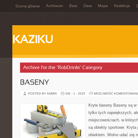
Archiwum
Bata
Data
Mapa
Redakcja
Strona główna
S
KAZIKU
Archive for the ‘RobDrinki’ Category
BASENY
POSTED BY ADMIN
SIE - 1 - 2025
MOŻLIWOŚĆ KOMENTOWAN
Kryte baseny Baseny są w w
tylko tych największych, al
miejscowościach, w których
są obiekty sportowe. Kryta 
obiektem. Wolno udać się n