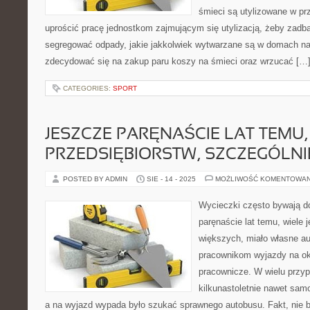
śmieci są utylizowane w pr
uprościć pracę jednostkom zajmującym się utylizacją, żeby zad
segregować odpady, jakie jakkolwiek wytwarzane są w domach 
zdecydować się na zakup paru koszy na śmieci oraz wrzucać […
CATEGORIES:
SPORT
JESZCZE PARĘNAŚCIE LAT TEMU,
PRZEDSIĘBIORSTW, SZCZEGÓLNI
POSTED BY ADMIN
SIE - 14 - 2025
MOŻLIWOŚĆ KOMENTOWA
Wycieczki często bywają 
paręnaście lat temu, wiele 
większych, miało własne au
pracownikom wyjazdy na ok
pracownicze. W wielu przyp
kilkunastoletnie nawet sam
a na wyjazd wypada było szukać sprawnego autobusu. Fakt, nie 