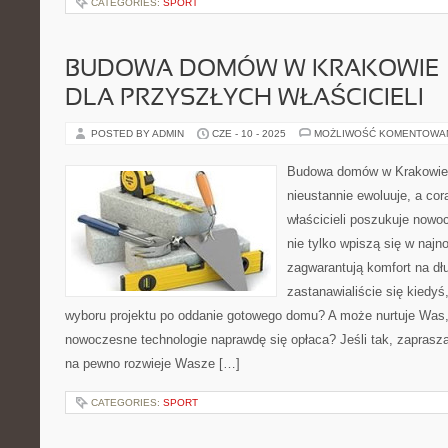
CATEGORIES:
SPORT
BUDOWA DOMÓW W KRAKOWIE –
DLA PRZYSZŁYCH WŁAŚCICIELI
POSTED BY ADMIN
CZE - 10 - 2025
MOŻLIWOŚĆ KOMENTOWA
Budowa domów w Krakowie t
nieustannie ewoluuje, a cor
właścicieli poszukuje nowo
nie tylko wpiszą się w najn
zagwarantują komfort na dłu
zastanawialiście się kiedyś
wyboru projektu po oddanie gotowego domu? A może nurtuje Was,
nowoczesne technologie naprawdę się opłaca? Jeśli tak, zaprasza
na pewno rozwieje Wasze […]
CATEGORIES:
SPORT