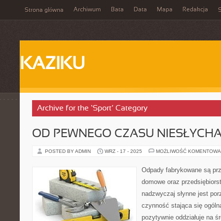
Archiwum
Bata
Data
Mapa
Redakcja
Strona główna
S
KAZIKU
Archive for the ‘Sport’ Category
OD PEWNEGO CZASU NIESŁYCHA
POSTED BY ADMIN
WRZ - 17 - 2025
MOŻLIWOŚĆ KOMENTOWA
Odpady fabrykowane są prz
domowe oraz przedsiębiors
nadzwyczaj słynne jest por
czynność stająca się ogóln
pozytywnie oddziałuje na ś