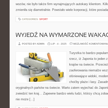
wozów, nie było także firm wynajmujących autokary klientom. Kilk
zmieniła się diametralnie. Powstało wiele korporacji, które posiad
CATEGORIES:
SPORT
WYJEDŹ NA WYMARZONE WAKAC
POSTED BY ADMIN
LIP - 4 - 2025
MOŻLIWOŚĆ KOMENTOWAN
Turystka to bardzo popular
rzecz, iż Japonia to jeden 
krajów na świecie. Przecie
zaoferowania niemalże wszy
olśniewające widoki, moder
choćby plaże i lasy. Zasadn
oryginalnych państw na świecie. Warto zatem wyjechać do Japonii
zwiedzić ten kraj… Zapewne bardzo wielu ludzi, którzy chcą zoba
nie może […]