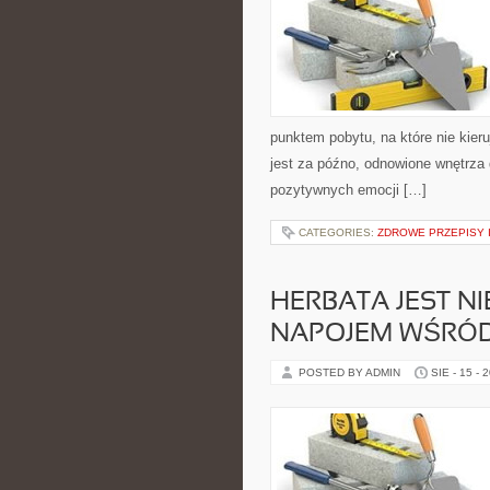
punktem pobytu, na które nie kier
jest za późno, odnowione wnętrza
pozytywnych emocji […]
CATEGORIES:
ZDROWE PRZEPISY I
HERBATA JEST N
NAPOJEM WŚRÓ
POSTED BY ADMIN
SIE - 15 - 