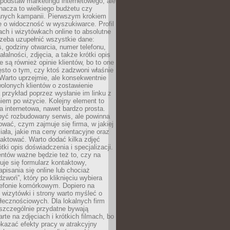
podstaw marketingu internetowego, ale
nacza to wielkiego budżetu czy
nych kampanii. Pierwszym krokiem
e o widoczność w wyszukiwarce. Profil
ch i wizytówkach online to absolutne
zeba uzupełnić wszystkie dane:
, godziny otwarcia, numer telefonu,
ałalności, zdjęcia, a także krótki opis
e są również opinie klientów, bo to one
sto o tym, czy ktoś zadzwoni właśnie
. Warto uprzejmie, ale konsekwentnie
olonych klientów o zostawienie
a przykład poprzez wysłanie im linku z
em po wizycie. Kolejny element to
a internetowa, nawet bardzo prosta.
być rozbudowany serwis, ale powinna
ować, czym zajmuje się firma, w jakiej
ziała, jakie ma ceny orientacyjne oraz
taktować. Warto dodać kilka zdjęć
rótki opis doświadczenia i specjalizacji.
ientów ważne będzie też to, czy na
duje się formularz kontaktowy,
pisania się online lub chociaż
dzwoń”, który po kliknięciu wybiera
lefonie komórkowym. Dopiero na
wizytówki i strony warto myśleć o
łecznościowych. Dla lokalnych firm
szczególnie przydatne bywają
rte na zdjęciach i krótkich filmach, bo
kazać efekty pracy w atrakcyjny