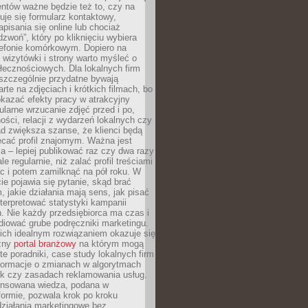
ientów ważne będzie też to, czy na
duje się formularz kontaktowy,
pisania się online lub chociaż
dzwoń”, który po kliknięciu wybiera
lefonie komórkowym. Dopiero na
wizytówki i strony warto myśleć o
łecznościowych. Dla lokalnych firm
szczególnie przydatne bywają
rte na zdjęciach i krótkich filmach, bo
kazać efekty pracy w atrakcyjny
larne wrzucanie zdjęć przed i po,
ności, relacji z wydarzeń lokalnych czy
ad zwiększa szanse, że klienci będą
ecać profil znajomym. Ważna jest
 – lepiej publikować raz czy dwa razy
le regularnie, niż zalać profil treściami
c i potem zamilknąć na pół roku. W
 pojawia się pytanie, skąd brać
, jakie działania mają sens, jak pisać
interpretować statystyki kampanii
. Nie każdy przedsiębiorca ma czas i
diować grube podręczniki marketingu.
nich idealnym rozwiązaniem okazuje się
czny
portal branżowy
na którym mogą
te poradniki, case study lokalnych firm
nformacje o zmianach w algorytmach
k czy zasadach reklamowania usług.
nsowana wiedza, podana w
formie, pozwala krok po kroku
działania marketingowe bez