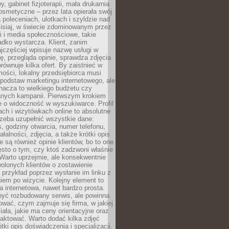
 gabinet fizjoterapii, mała drukarnia
osmetyczne – przez lata opierała swój
 poleceniach, ulotkach i szyldzie nad
zisiaj, w świecie zdominowanym przez
 i media społecznościowe, takie
adko wystarcza. Klient, zanim
jczęściej wpisuje nazwę usługi w
, przegląda opinie, sprawdza zdjęcia
porównuje kilka ofert. By zaistnieć w
ości, lokalny przedsiębiorca musi
podstaw marketingu internetowego, ale
nacza to wielkiego budżetu czy
nych kampanii. Pierwszym krokiem
e o widoczność w wyszukiwarce. Profil
ch i wizytówkach online to absolutne
zeba uzupełnić wszystkie dane:
, godziny otwarcia, numer telefonu,
ałalności, zdjęcia, a także krótki opis
e są również opinie klientów, bo to one
sto o tym, czy ktoś zadzwoni właśnie
. Warto uprzejmie, ale konsekwentnie
olonych klientów o zostawienie
a przykład poprzez wysłanie im linku z
em po wizycie. Kolejny element to
a internetowa, nawet bardzo prosta.
być rozbudowany serwis, ale powinna
ować, czym zajmuje się firma, w jakiej
ziała, jakie ma ceny orientacyjne oraz
taktować. Warto dodać kilka zdjęć
rótki opis doświadczenia i specjalizacji.