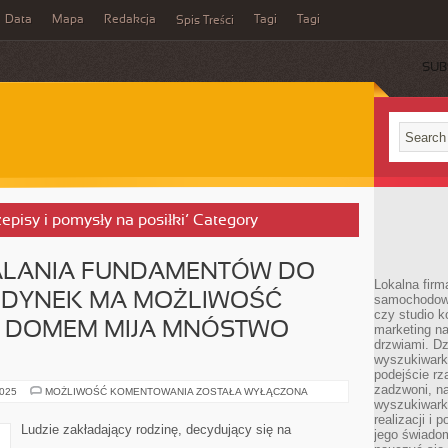
Data
Mapa
Redakcja
Tagi
Tagi
Spis Treści
SUB
zepisy i pomysły na posiłki’ Category
ALANIA FUNDAMENTÓW DO
Lokalna firm
BUDYNEK MA MOŻLIWOŚĆ
samochodowy,
czy studio k
MŚ DOMEM MIJA MNÓSTWO
marketing na
drzwiami. D
wyszukiwarki
podejście rz
zadzwoni, na
OD
2025
MOŻLIWOŚĆ KOMENTOWANIA
ZOSTAŁA WYŁĄCZONA
MOMENTU
wyszukiwarkę
ZALANIA
realizacji i 
FUNDAMENTÓW
Ludzie zakładający rodzinę, decydujący się na
jego świadom
DO
CHWILI,