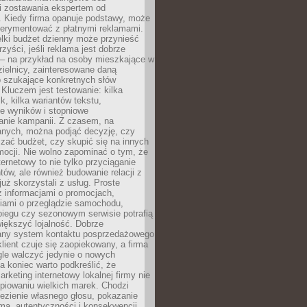
i zostawania ekspertem od
. Kiedy firma opanuje podstawy, może
erymentować z płatnymi reklamami.
lki budżet dzienny może przynieść
zyści, jeśli reklama jest dobrze
 – na przykład na osoby mieszkające w
zielnicy, zainteresowane daną
b szukające konkretnych słów
Kluczem jest testowanie: kilka
k, kilka wariantów tekstu,
e wyników i stopniowe
anie kampanii. Z czasem, na
anych, można podjąć decyzję, czy
zać budżet, czy skupić się na innych
mocji. Nie wolno zapominać o tym, że
ternetowy to nie tylko przyciąganie
tów, ale również budowanie relacji z
już skorzystali z usług. Proste
z informacjami o promocjach,
iami o przeglądzie samochodu,
biegu czy sezonowym serwisie potrafią
iększyć lojalność. Dobrze
any system kontaktu posprzedażowego
klient czuje się zaopiekowany, a firma
gle walczyć jedynie o nowych
a koniec warto podkreślić, że
rketing internetowy lokalnej firmy nie
piowaniu wielkich marek. Chodzi
lezienie własnego głosu, pokazanie
rmą, autentyczności i konsekwencji.