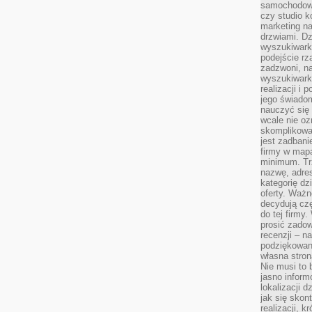
samochodowy,
czy studio k
marketing na
drzwiami. D
wyszukiwarki
podejście rz
zadzwoni, na
wyszukiwarkę
realizacji i 
jego świadom
nauczyć się 
wcale nie oz
skomplikowa
jest zadbani
firmy w mapa
minimum. Tr
nazwę, adres
kategorię dzi
oferty. Ważn
decydują czę
do tej firmy
prosić zadow
recenzji – n
podziękowani
własna stron
Nie musi to 
jasno inform
lokalizacji d
jak się skon
realizacji, k