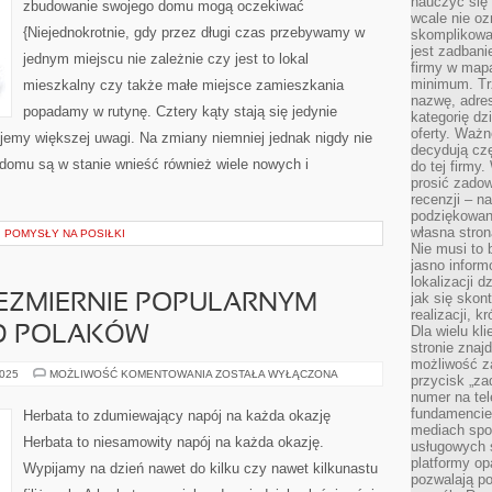
nauczyć się 
zbudowanie swojego domu mogą oczekiwać
KIEDY
wcale nie oz
BUDYNEK
{Niejednokrotnie, gdy przez długi czas przebywamy w
skomplikowa
MA
MOŻLIWOŚĆ
jest zadbani
jednym miejscu nie zależnie czy jest to lokal
STAĆ
firmy w mapa
SIĘ
CZYIMŚ
minimum. Tr
mieszkalny czy także małe miejsce zamieszkania
DOMEM
nazwę, adres
MIJA
popadamy w rutynę. Cztery kąty stają się jedynie
kategorię dzi
MNÓSTWO
CZASU
oferty. Ważn
ujemy większej uwagi. Na zmiany niemniej jednak nigdy nie
decydują czę
 domu są w stanie wnieść również wiele nowych i
do tej firmy
prosić zadow
recenzji – n
podziękowani
własna stron
 POMYSŁY NA POSIŁKI
Nie musi to 
jasno inform
lokalizacji d
jak się skon
IEZMIERNIE POPULARNYM
realizacji, k
Dla wielu kl
D POLAKÓW
stronie znaj
możliwość za
HERBATA
2025
MOŻLIWOŚĆ KOMENTOWANIA
ZOSTAŁA WYŁĄCZONA
przycisk „za
JEST
numer na te
NIEZMIERNIE
POPULARNYM
fundamencie 
Herbata to zdumiewający napój na każda okazję
NAPOJEM
mediach spo
WŚRÓD
Herbata to niesamowity napój na każda okazję.
usługowych 
POLAKÓW
platformy opa
Wypijamy na dzień nawet do kilku czy nawet kilkunastu
pozwalają po