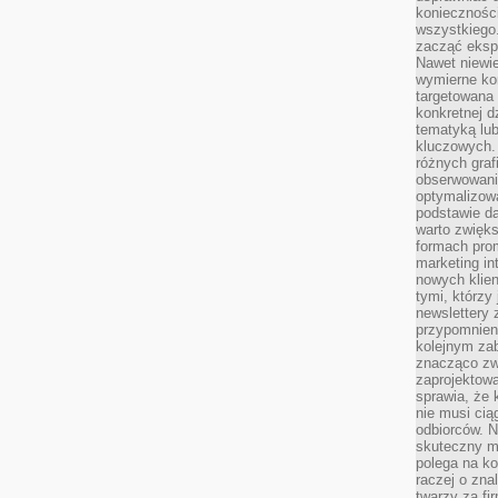
koniecznośc
wszystkiego
zacząć eksp
Nawet niewie
wymierne kor
targetowana
konkretnej d
tematyką lu
kluczowych. 
różnych grafi
obserwowani
optymalizow
podstawie d
warto zwięks
formach pro
marketing in
nowych klien
tymi, którzy 
newslettery 
przypomnien
kolejnym za
znacząco zw
zaprojektow
sprawia, że 
nie musi cią
odbiorców. N
skuteczny ma
polega na ko
raczej o zna
twarzy za fi