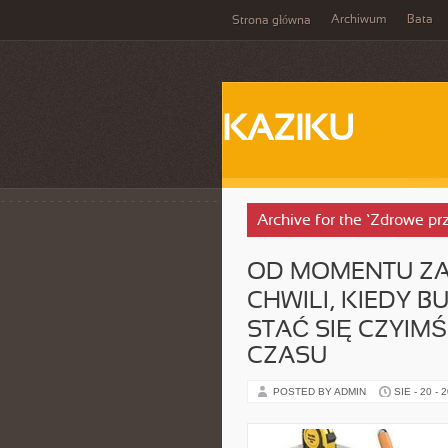
Archiwum
Bata
Strona główna
KAZIKU
Archive for the ‘Zdrowe pr
OD MOMENTU Z
CHWILI, KIEDY 
STAĆ SIĘ CZYI
CZASU
POSTED BY ADMIN
SIE - 20 - 