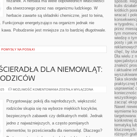
filiżanek. A herbata ma wiele odpowiednich właściwości
sposób. Regu
kulis działal
dla stworzonego przez nas organizmu ludzkiego. W
krótkich por
wracać i pol
herbacie zawarte są składniki chemiczne, jest to teina,
konsekwencja
. Funkcjonuje energetyzująco na organizm jednak nie
w tygodniu, a
przez miesią
 kawa. Pobudzenie jest mniejsze za to bardziej długotrwale.
tym momencie
wiedzę o tym
posty i jak 
reklamowych
 POMYSŁY NA POSIŁKI
chęć, by stu
Dla wielu z 
specjalisty
znaleźć pros
ŚCIERADŁA DLA NIEMOWLĄT:
i aktualne i
wyszukiware
RODZICÓW
Taka skonde
praktycznej 
usprawniać 
NAJLEPSZE
025
MOŻLIWOŚĆ KOMENTOWANIA
ZOSTAŁA WYŁĄCZONA
koniecznośc
PRZEŚCIERADŁA
DLA
wszystkiego
NIEMOWLĄT:
Przygotowując pokój dla najmłodszych, większość
zacząć eksp
PORADNIK
DLA
Nawet niewie
rodziców skupia się na wyborze miękkich kocyków,
RODZICÓW
wymierne kor
bezpiecznych zabawek czy delikatnych mebli. Jednak
targetowana
konkretnej d
jedno z najważniejszych, a często pomijanych
tematyką lu
kluczowych. 
elementów, to prześcieradła dla niemowląt. Dlaczego?
różnych grafi