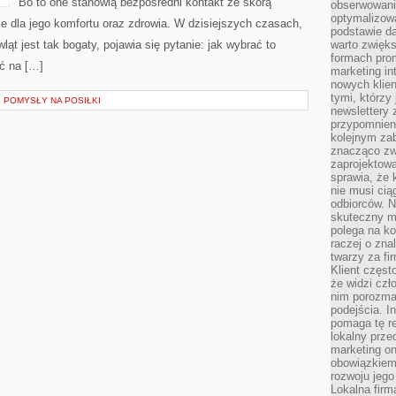
Bo to one stanowią bezpośredni kontakt ze skórą
obserwowani
optymalizow
e dla jego komfortu oraz zdrowia. W dzisiejszych czasach,
podstawie d
ląt jest tak bogaty, pojawia się pytanie: jak wybrać to
warto zwięks
formach pro
ć na […]
marketing in
nowych klien
tymi, którzy 
 POMYSŁY NA POSIŁKI
newslettery 
przypomnien
kolejnym za
znacząco zw
zaprojektow
sprawia, że 
nie musi cią
odbiorców. N
skuteczny ma
polega na ko
raczej o zna
twarzy za fi
Klient częst
że widzi czł
nim porozma
podejścia. In
pomaga tę re
lokalny prze
marketing on
obowiązkiem
rozwoju jego
Lokalna firm