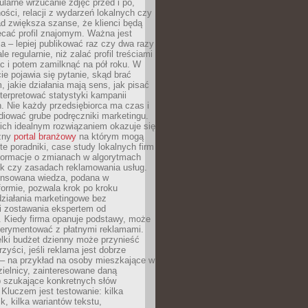
larne wrzucanie zdjęć przed i po,
ności, relacji z wydarzeń lokalnych czy
ad zwiększa szanse, że klienci będą
ecać profil znajomym. Ważna jest
 – lepiej publikować raz czy dwa razy
le regularnie, niż zalać profil treściami
c i potem zamilknąć na pół roku. W
 pojawia się pytanie, skąd brać
, jakie działania mają sens, jak pisać
interpretować statystyki kampanii
. Nie każdy przedsiębiorca ma czas i
diować grube podręczniki marketingu.
nich idealnym rozwiązaniem okazuje się
czny
portal branżowy
na którym mogą
te poradniki, case study lokalnych firm
nformacje o zmianach w algorytmach
k czy zasadach reklamowania usług.
nsowana wiedza, podana w
formie, pozwala krok po kroku
działania marketingowe bez
i zostawania ekspertem od
. Kiedy firma opanuje podstawy, może
erymentować z płatnymi reklamami.
lki budżet dzienny może przynieść
zyści, jeśli reklama jest dobrze
 – na przykład na osoby mieszkające w
zielnicy, zainteresowane daną
b szukające konkretnych słów
Kluczem jest testowanie: kilka
k, kilka wariantów tekstu,