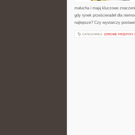
malucha i mają kluczowe znaczeni
gdy rynek prześcieradeł dla niemow
najlepsze? Czy wystarczy postawi
CATEGORIES:
ZDROWE PRZEPISY I