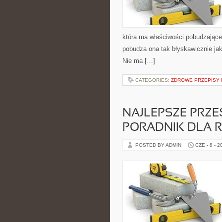
która ma właściwości pobudzające
pobudza ona tak błyskawicznie jak
Nie ma […]
CATEGORIES:
ZDROWE PRZEPISY I
NAJLEPSZE PRZE
PORADNIK DLA 
POSTED BY ADMIN
CZE - 8 - 2