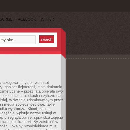
SCRIBE
FACEBOOK
TWITTER
a usługowa – fryzjer, warsztat
 gabinet fizjoterapii, mała drukarnia
osmetyczne – przez lata opierała swój
 poleceniach, ulotkach i szyldzie nad
zisiaj, w świecie zdominowanym przez
 i media społecznościowe, takie
adko wystarcza. Klient, zanim
jczęściej wpisuje nazwę usługi w
, przegląda opinie, sprawdza zdjęcia
porównuje kilka ofert. By zaistnieć w
ości, lokalny przedsiębiorca musi