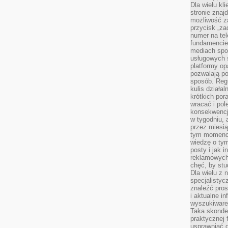
Dla wielu kl
stronie znaj
możliwość za
przycisk „za
numer na te
fundamencie 
mediach spo
usługowych 
platformy opa
pozwalają po
sposób. Regu
kulis działal
krótkich por
wracać i pol
konsekwencja
w tygodniu, a
przez miesią
tym momencie
wiedzę o tym
posty i jak 
reklamowych
chęć, by stu
Dla wielu z 
specjalisty
znaleźć pros
i aktualne i
wyszukiware
Taka skonde
praktycznej 
usprawniać 