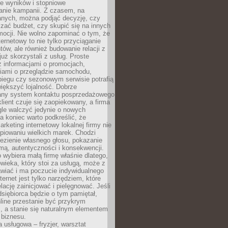
e wyników i stopniowe
anie kampanii. Z czasem, na
anych, można podjąć decyzję, czy
zać budżet, czy skupić się na innych
mocji. Nie wolno zapominać o tym, że
ternetowy to nie tylko przyciąganie
tów, ale również budowanie relacji z
już skorzystali z usług. Proste
z informacjami o promocjach,
iami o przeglądzie samochodu,
biegu czy sezonowym serwisie potrafią
iększyć lojalność. Dobrze
any system kontaktu posprzedażowego
klient czuje się zaopiekowany, a firma
gle walczyć jedynie o nowych
a koniec warto podkreślić, że
rketing internetowy lokalnej firmy nie
piowaniu wielkich marek. Chodzi
lezienie własnego głosu, pokazanie
rmą, autentyczności i konsekwencji.
o wybiera małą firmę właśnie dlatego,
owieka, który stoi za usługą, może z
wiać i ma poczucie indywidualnego
ternet jest tylko narzędziem, które
lację zainicjować i pielęgnować. Jeśli
dsiębiorca będzie o tym pamiętał,
line przestanie być przykrym
, a stanie się naturalnym elementem
 biznesu.
a usługowa – fryzjer, warsztat