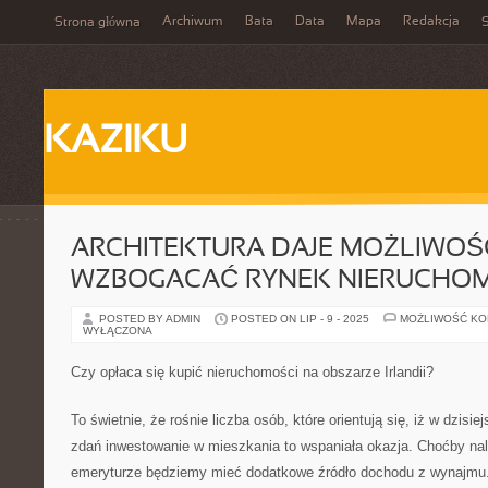
Archiwum
Bata
Data
Mapa
Redakcja
Strona główna
S
KAZIKU
ARCHITEKTURA DAJE MOŻLIWOŚ
WZBOGACAĆ RYNEK NIERUCHO
POSTED BY ADMIN
POSTED ON LIP - 9 - 2025
MOŻLIWOŚĆ K
WYŁĄCZONA
Czy opłaca się kupić nieruchomości na obszarze Irlandii?
To świetnie, że rośnie liczba osób, które orientują się, iż w dzis
zdań inwestowanie w mieszkania to wspaniała okazja. Choćby nal
emeryturze będziemy mieć dodatkowe źródło dochodu z wynajmu.