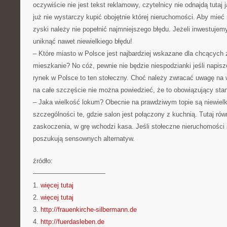
oczywiście nie jest tekst reklamowy, czytelnicy nie odnajdą tutaj j
już nie wystarczy kupić obojętnie której nieruchomości. Aby mie
zyski należy nie popełnić najmniejszego błędu. Jeżeli inwestujem
uniknąć nawet niewielkiego błędu!
– Które miasto w Polsce jest najbardziej wskazane dla chcących
mieszkanie? No cóż, pewnie nie będzie niespodzianki jeśli napisze
rynek w Polsce to ten stołeczny. Choć należy zwracać uwagę na
na całe szczęście nie można powiedzieć, że to obowiązujący sta
– Jaka wielkość lokum? Obecnie na prawdziwym topie są niewielk
szczególności te, gdzie salon jest połączony z kuchnią. Tutaj rów
zaskoczenia, w grę wchodzi kasa. Jeśli stołeczne nieruchomości 
poszukują sensownych alternatyw.
źródło:
———————————
1.
więcej tutaj
2.
więcej tutaj
3.
http://frauenkirche-silbermann.de
4.
http://fuerdasleben.de