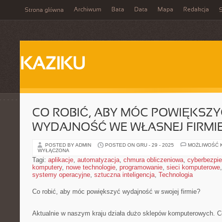
Archiwum
Bata
Data
Mapa
Redakcja
Strona główna
S
KAZIKU
CO ROBIĆ, ABY MÓC POWIĘKSZY
WYDAJNOŚĆ WE WŁASNEJ FIRMI
POSTED BY ADMIN
POSTED ON GRU - 29 - 2025
MOŻLIWOŚĆ 
WYŁĄCZONA
Tagi:
aplikacje
,
automatyzacja
,
chmura obliczeniowa
,
cyberbezpi
komputery
,
nowe technologie
,
programowanie
,
sieci komputerowe
systemy operacyjne
,
sztuczna inteligencja
,
Technologia
Co robić, aby móc powiększyć wydajność w swojej firmie?
Aktualnie w naszym kraju działa dużo sklepów komputerowych. Cóż