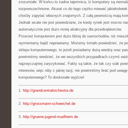
zrozumiałe. W końcu to żadna tajemnica, iż komputery są niema
rozpowszechnione. Akurat co do tego ciężko miewać jakiekolwiek
choćby zapytać własnych znajomych. Z całą pewnością mają kompu
Jednak wcale nie jest powiedziane, że kiedy rynek jest mocno n
automatycznie jest dużo mniej atrakcyjny dla przedsiębiorców.
Przecież komputerom jest dużo bliżej do samochodów, niż mieszk
wymieniamy bądź naprawiamy. Możemy śmiało powiedzieć, że jeśl
sklepu komputerowego, to jeżeli posiadamy dużą wiedzę oraz pasj
powinniśmy wiedzieć, że we wszystkich przypadkach czymś ważn
najzwyczajniej zaryzykować. Fakty są takie, że tak czy siak pow
interesów, więc niby z jakiej racji, nie powinniśmy brać pod uwag
komputerowego? To doskonałe wyjście!
1.
http://grandcentralorchestra.de
2.
http://grossmann-schweichel.de
3.
http://gruene-jugend-muelheim.de