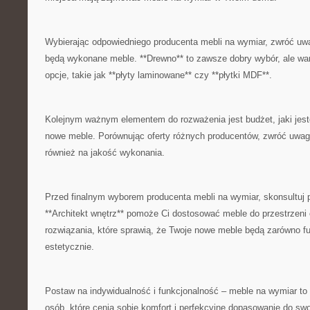
Wybierając odpowiedniego producenta mebli na wymiar, zwróć uwag
będą wykonane⁣ meble. **Drewno** to zawsze dobry wybór, ale wa
opcje,⁢ takie jak **płyty laminowane**‌ czy **płytki MDF**.
Kolejnym ważnym elementem do rozważenia jest budżet, jaki jest
⁢nowe meble.⁢ Porównując oferty różnych producentów, zwróć ‍uwagę‌
również​ na‍ jakość wykonania.
Przed finalnym wyborem producenta mebli‌ na wymiar, skonsultuj pro
**Architekt ⁤wnętrz** pomoże Ci dostosować meble ‍do przestrzeni
rozwiązania, ​które sprawią, że Twoje nowe meble będą zarówno fu
estetycznie.
Postaw na⁣ indywidualność⁤ i funkcjonalność –⁣ meble na‍ wymiar to
osób, ​które ‌cenią ‌sobie komfort​ i ‌perfekcyjne dopasowanie do swo