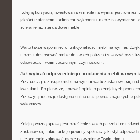
Kolejną ​korzyścią inwestowania w meble na wymiar​ jest również i
jakości materiałom ⁤i solidnemu wykonaniu, meble na wymiar ‍są od
ścieranie niż ​standardowe ⁤meble.
Warto także wspomnieć o funkcjonalności mebli na wymiar. Dzięk
możesz‌ dostosować meble do swoich ⁢potrzeb i⁢ stworzyć ⁤przestrze
⁣odpowiadać⁣ Twoim codziennym czynnościom.
Jak wybrać odpowiedniego producenta mebli⁢ na wymi
Przy decyzji o zakupie ‍mebli na wymiar ​warto zastanowić się nad k
kwestiami. ‌Po pierwsze, sprawdź opinie o ⁤potencjalnych produce
Przeczytaj recenzje dostępne‌ online oraz poproś znajomych ⁣o ⁣po
wykonawcy.
Kolejną ważną sprawą ⁣jest określenie swoich potrzeb i oczekiwa
Zastanów się, jakie ‌funkcje powinny spełniać, jaki styl odpowiada
miejsca mają zajmować meble na wymiar w‍ Twoim ​domu.