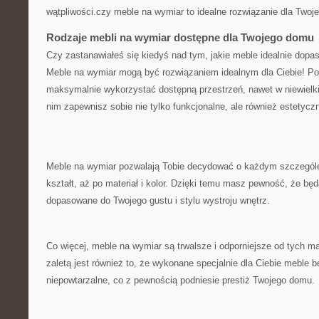
wątpliwości.czy meble ‌na wymiar to idealne rozwiązanie dla Tw
Rodzaje mebli na wymiar dostępne dla ⁤Twojego domu
Czy ​zastanawiałeś się kiedyś ⁢nad tym, ⁢jakie⁣ meble idealnie do
Meble na wymiar mogą być rozwiązaniem ⁢idealnym dla Ciebie! Po
maksymalnie wykorzystać dostępną przestrzeń, nawet w niewielk
nim zapewnisz sobie nie tylko funkcjonalne, ale również estetyczn
Meble na wymiar​ pozwalają Tobie decydować o każdym szczególe 
kształt, aż po materiał i kolor. ⁤Dzięki temu masz pewność, że bę
dopasowane do ⁢Twojego gustu i stylu wystroju ​wnętrz.
Co więcej, meble ‍na wymiar są trwalsze i odporniejsze od tych
zaletą jest również to, że wykonane specjalnie dla Ciebie meble b
niepowtarzalne, ​co z pewnością podniesie​ prestiż Twojego domu.