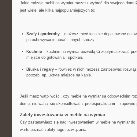
Jakie ⁤rodzaje mebli na⁣ wymiar możesz wybrać dla swojego domu
jest wiele, ale kilka najpopularniejszych to:
Szafy i garderoby
– możesz mieć idealnie dopasowane do sw
przechowywanie ubrań ​i innych rzeczy.
Kuchnie
– ⁢kuchnie na wymiar pozwolą ⁣Ci‌ zoptymalizować prze
miejsce do gotowania i spotkań.
Biurka i regały
– również w nich możesz zastosować rozwiąza
potrzeb, np. ukryte miejsce na kable.
Jeśli masz wątpliwości, czy⁣ meble na wymiar są odpowiednim ro
domu, nie wahaj się​ skonsultować z profesjonalistami – zapewne
Zalety inwestowania w meble na wymiar
Czy zastanawiasz się⁣ nad inwestowaniem w meble na wymiar do sw
warto poznać zalety tego rozwiązania.