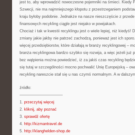
jest to, aby wprowadzić nowoczesne pojemniki na śmieci. Kiedy P
Szwecji, nie ma najmniejszego kłopotu z przestrzeganiem podst
kraju byłoby podobnie. Jednakże na nasze nieszczęście z prze
finansowych recykling ciągle jest niejako w powijakach.
Chociaż i tak w kwestii recyklingu jest o wiele lepiej, niż kiedyś
zmiany jakie jakby nie patrzeć zachodzą, ponieważ jest ich sporo
więcej przedsiębiorstw, które działają w branży recyklingowej – 
branża recyklingowa bardzo szybko się rozwija, a więc jeżeli już 
bez wątpienia można powiedzieć, iż za jakiś czas recykling będz
się tutaj w szczególności mocno pochwalić Unię Europejską – owa
recykling nareszcie stał się u nas czymś normalnym. A w dalszy
źródło:
———————————
1.
przeczytaj więcej
2.
kliknij, aby poznać
3.
sprawdź ofertę
4.
http://kizmantravel.de
5.
http://klanghelden-shop.de