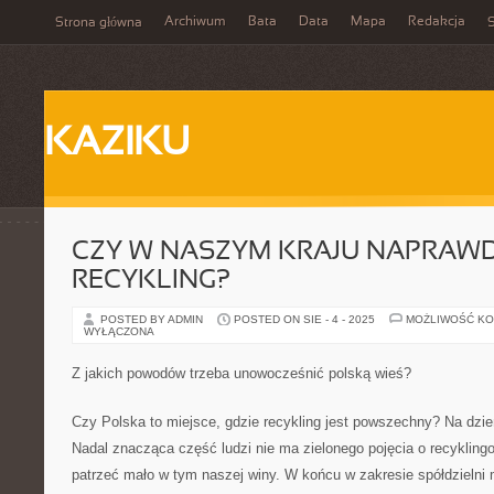
Archiwum
Bata
Data
Mapa
Redakcja
Strona główna
S
KAZIKU
CZY W NASZYM KRAJU NAPRAWD
RECYKLING?
POSTED BY ADMIN
POSTED ON SIE - 4 - 2025
MOŻLIWOŚĆ K
WYŁĄCZONA
Z jakich powodów trzeba unowocześnić polską wieś?
Czy Polska to miejsce, gdzie recykling jest powszechny? Na dzie
Nadal znacząca część ludzi nie ma zielonego pojęcia o recykling
patrzeć mało w tym naszej winy. W końcu w zakresie spółdzielni