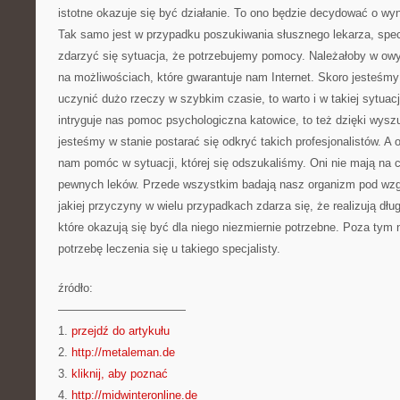
istotne okazuje się być działanie. To ono będzie decydować o wy
Tak samo jest w przypadku poszukiwania słusznego lekarza, spe
zdarzyć się sytuacja, że potrzebujemy pomocy. Należałoby w ow
na możliwościach, które gwarantuje nam Internet. Skoro jesteśm
uczynić dużo rzeczy w szybkim czasie, to warto i w takiej sytuac
intryguje nas pomoc psychologiczna katowice, to też dzięki wysz
jesteśmy w stanie postarać się odkryć takich profesjonalistów. A
nam pomóc w sytuacji, której się odszukaliśmy. Oni nie mają na 
pewnych leków. Przede wszystkim badają nasz organizm pod wz
jakiej przyczyny w wielu przypadkach zdarza się, że realizują dł
które okazują się być dla niego niezmiernie potrzebne. Poza tym
potrzebę leczenia się u takiego specjalisty.
źródło:
———————————
1.
przejdź do artykułu
2.
http://metaleman.de
3.
kliknij, aby poznać
4.
http://midwinteronline.de