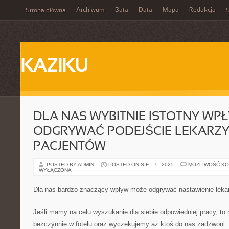
Archiwum
Bata
Data
Mapa
Redakcja
Strona główna
S
KAZIKU
DLA NAS WYBITNIE ISTOTNY WP
ODGRYWAĆ PODEJŚCIE LEKARZY
PACJENTÓW
POSTED BY ADMIN
POSTED ON SIE - 7 - 2025
MOŻLIWOŚĆ K
WYŁĄCZONA
Dla nas bardzo znaczący wpływ może odgrywać nastawienie leka
Jeśli mamy na celu wyszukanie dla siebie odpowiedniej pracy, to
bezczynnie w fotelu oraz wyczekujemy aż ktoś do nas zadzwoni.