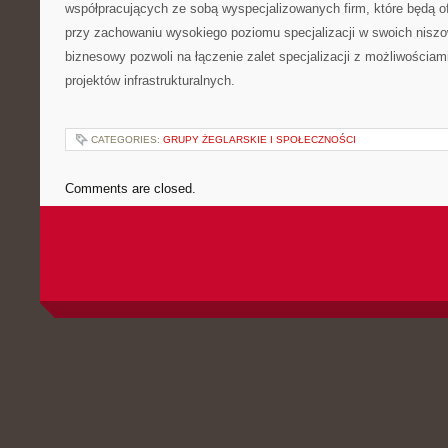
współpracujących ze sobą wyspecjalizowanych firm, które będą 
przy zachowaniu wysokiego poziomu specjalizacji w swoich nisz
biznesowy pozwoli na łączenie zalet specjalizacji z możliwościami
projektów infrastrukturalnych.
CATEGORIES:
GRUPY ŻEGLARSKIE I SPOŁECZNOŚCI
Comments are closed.