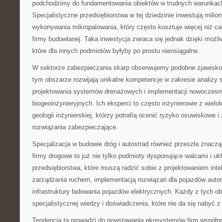
podchodzimy do fundamentowania obiektów w trudnych warunkac
Specjalistyczne przedsiębiorstwa w tej dziedzinie inwestują milio
wykonywania mikropalowania, który często kosztuje więcej niż ca
firmy budowlanej. Taka inwestycja zwraca się jednak dzięki możliw
które dla innych podmiotów byłyby po prostu nieosiągalne.
W sektorze zabezpieczania skarp obserwujemy podobne zjawisko.
tym obszarze rozwijają unikalne kompetencje w zakresie analizy 
projektowania systemów drenażowych i implementacji nowoczesn
biogeoinżynieryjnych. Ich eksperci to często inżynierowie z wiel
geologii inżynierskiej, którzy potrafią ocenić ryzyko osuwiskowe 
rozwiązania zabezpieczające.
Specjalizacja w budowie dróg i autostrad również przeszła znac
firmy drogowe to już nie tylko podmioty dysponujące walcami i uk
przedsiębiorstwa, które muszą radzić sobie z projektowaniem int
zarządzania ruchem, implementacją rozwiązań dla pojazdów aut
infrastruktury ładowania pojazdów elektrycznych. Każdy z tych
specjalistycznej wiedzy i doświadczenia, które nie da się nabyć z
Tendencja ta prowadzi do powstawania ekosystemów firm współp