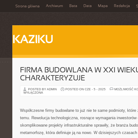
Archiwum
Bata
Data
Mapa
Redakcja
Strona główna
S
KAZIKU
FIRMA BUDOWLANA W XXI WIEKU
CHARAKTERYZUJE
POSTED BY ADMIN
POSTED ON CZE - 5 - 2025
MOŻLIWOŚĆ K
WYŁĄCZONA
Współczesne firmy budowlane to już nie te same podmioty, które
temu. Rewolucja technologiczna, rosnące wymagania inwestorów o
skomplikowane projekty infrastrukturalne sprawiły, że branża bud
metamorfozę, która definiuje ją na nowo. W dzisiejszych czasach