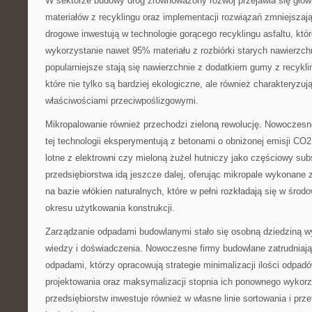
W sektorze budowy dróg zrównoważony rozwój przejawia się głów
materiałów z recyklingu oraz implementacji rozwiązań zmniejsza
drogowe inwestują w technologie gorącego recyklingu asfaltu, kt
wykorzystanie nawet 95% materiału z rozbiórki starych nawierzch
popularniejsze stają się nawierzchnie z dodatkiem gumy z recyk
które nie tylko są bardziej ekologiczne, ale również charakteryzuj
właściwościami przeciwpoślizgowymi.
Mikropalowanie również przechodzi zieloną rewolucję. Nowoczesne
tej technologii eksperymentują z betonami o obniżonej emisji CO
lotne z elektrowni czy mieloną żużel hutniczy jako częściowy sub
przedsiębiorstwa idą jeszcze dalej, oferując mikropale wykonan
na bazie włókien naturalnych, które w pełni rozkładają się w śro
okresu użytkowania konstrukcji.
Zarządzanie odpadami budowlanymi stało się osobną dziedziną w
wiedzy i doświadczenia. Nowoczesne firmy budowlane zatrudniają 
odpadami, którzy opracowują strategie minimalizacji ilości odpadó
projektowania oraz maksymalizacji stopnia ich ponownego wykorz
przedsiębiorstw inwestuje również w własne linie sortowania i pr