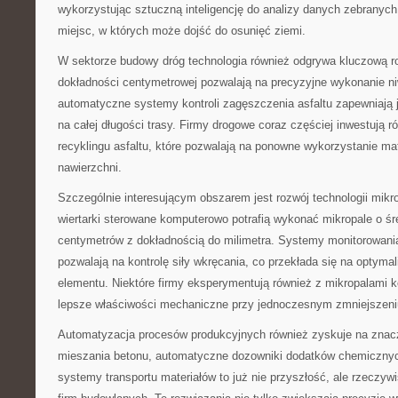
wykorzystując sztuczną inteligencję do analizy danych zebranych
miejsc, w których może dojść do osunięć ziemi.
W sektorze budowy dróg technologia również odgrywa kluczową 
dokładności centymetrowej pozwalają na precyzyjne wykonanie niw
automatyczne systemy kontroli zagęszczenia asfaltu zapewniają j
na całej długości trasy. Firmy drogowe coraz częściej inwestują r
recyklingu asfaltu, które pozwalają na ponowne wykorzystanie mat
nawierzchni.
Szczególnie interesującym obszarem jest rozwój technologii mi
wiertarki sterowane komputerowo potrafią wykonać mikropale o śr
centymetrów z dokładnością do milimetra. Systemy monitorowani
pozwalają na kontrolę siły wkręcania, co przekłada się na optyma
elementu. Niektóre firmy eksperymentują również z mikropalami 
lepsze właściwości mechaniczne przy jednoczesnym zmniejszeniu
Automatyzacja procesów produkcyjnych również zyskuje na zna
mieszania betonu, automatyczne dozowniki dodatków chemiczny
systemy transportu materiałów to już nie przyszłość, ale rzeczy