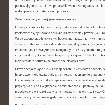
firm budowlanych. Te rozwiązania nie tylko zwiększają precyzję w
poprawiają bezpieczeństwo pracowników poprzez ograniczenie ich 
niebezpiecznymi materiałami i procesami.
Zrównoważony rozwój jako nowy standard
Ekologia przestała być opcjonalnym dodatkiem do oferty firm bud
koniecznością dyktowaną zarówno przez przepisy prawne, jak i ro
Współczesne przedsiębiorstwa budowlane muszą nie tylko minim
swoich działań na środowisko, ale również aktywnie przyczyniać 
implementację rozwiązań proekologicznych. W przypadku firm ge
często wykorzystanie metod biogeoinżynieryjnych, które łączą tr
inżynierskie z naturalnymi procesami biologicznymi.
Firmy specjalizujące się w zabezpieczaniu skarp coraz częściej s
hybrydowe, które łączą tradycyjne metody inżynierskie z natural
korzeniowymi roślin. Taka biogeoinżyniera nie tylko skutecznie sta
przyczynia się do zwiększenia bioróżnorodności i poprawy mikrokl
przedsiębiorstwa rozwijają własne mieszanki nasion traw i krze
specyficznych warunków glebowych i klimatycznych różnych regi