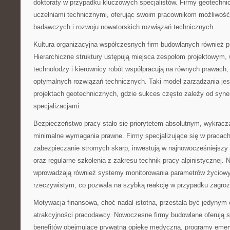
doktoraty w przypadku kluczowych specjalistów. Firmy geotechni
uczelniami technicznymi, oferując swoim pracownikom możliwość 
badawczych i rozwoju nowatorskich rozwiązań technicznych.
Kultura organizacyjna współczesnych firm budowlanych również p
Hierarchiczne struktury ustępują miejsca zespołom projektowym, 
technolodzy i kierownicy robót współpracują na równych prawach,
optymalnych rozwiązań technicznych. Taki model zarządzania jes
projektach geotechnicznych, gdzie sukces często zależy od syne
specjalizacjami.
Bezpieczeństwo pracy stało się priorytetem absolutnym, wykrac
minimalne wymagania prawne. Firmy specjalizujące się w pracach
zabezpieczanie stromych skarp, inwestują w najnowocześniejszy 
oraz regularne szkolenia z zakresu technik pracy alpinistycznej. 
wprowadzają również systemy monitorowania parametrów życiow
rzeczywistym, co pozwala na szybką reakcję w przypadku zagroż
Motywacja finansowa, choć nadal istotna, przestała być jedyny
atrakcyjności pracodawcy. Nowoczesne firmy budowlane oferują 
benefitów obejmujące prywatną opiekę medyczną, programy emery