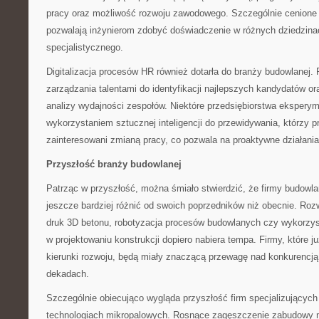
pracy oraz możliwość rozwoju zawodowego. Szczególnie cenione 
pozwalają inżynierom zdobyć doświadczenie w różnych dziedzin
specjalistycznego.
Digitalizacja procesów HR również dotarła do branży budowlanej.
zarządzania talentami do identyfikacji najlepszych kandydatów o
analizy wydajności zespołów. Niektóre przedsiębiorstwa eksperym
wykorzystaniem sztucznej inteligencji do przewidywania, którzy
zainteresowani zmianą pracy, co pozwala na proaktywne działania
Przyszłość branży budowlanej
Patrząc w przyszłość, można śmiało stwierdzić, że firmy budowl
jeszcze bardziej różnić od swoich poprzedników niż obecnie. Rozwó
druk 3D betonu, robotyzacja procesów budowlanych czy wykorzysta
w projektowaniu konstrukcji dopiero nabiera tempa. Firmy, które ju
kierunki rozwoju, będą miały znaczącą przewagę nad konkurenc
dekadach.
Szczególnie obiecująco wygląda przyszłość firm specjalizujących 
technologiach mikropalowych. Rosnące zagęszczenie zabudowy m