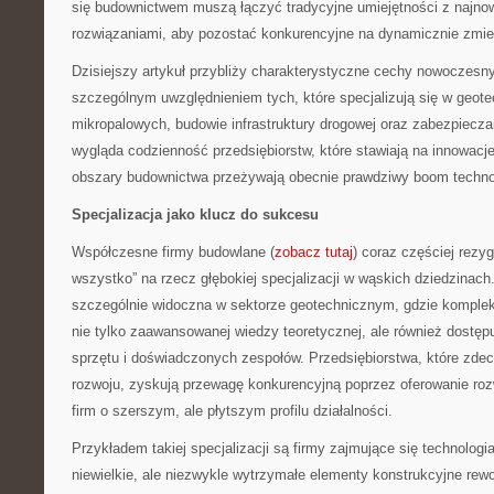
się budownictwem muszą łączyć tradycyjne umiejętności z najno
rozwiązaniami, aby pozostać konkurencyjne na dynamicznie zmie
Dzisiejszy artykuł przybliży charakterystyczne cechy nowoczesn
szczególnym uwzględnieniem tych, które specjalizują się w geote
mikropalowych, budowie infrastruktury drogowej oraz zabezpiecza
wygląda codzienność przedsiębiorstw, które stawiają na innowacje
obszary budownictwa przeżywają obecnie prawdziwy boom techno
Specjalizacja jako klucz do sukcesu
Współczesne firmy budowlane (
zobacz tutaj
) coraz częściej rezy
wszystko” na rzecz głębokiej specjalizacji w wąskich dziedzinach.
szczególnie widoczna w sektorze geotechnicznym, gdzie kompl
nie tylko zaawansowanej wiedzy teoretycznej, ale również dostęp
sprzętu i doświadczonych zespołów. Przedsiębiorstwa, które zdec
rozwoju, zyskują przewagę konkurencyjną poprzez oferowanie roz
firm o szerszym, ale płytszym profilu działalności.
Przykładem takiej specjalizacji są firmy zajmujące się technolog
niewielkie, ale niezwykle wytrzymałe elementy konstrukcyjne rewo