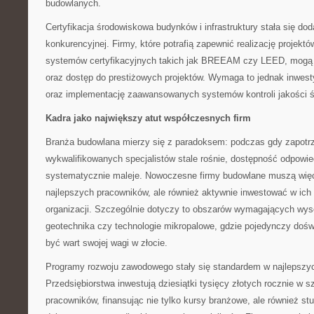
budowlanych.
Certyfikacja środowiskowa budynków i infrastruktury stała się d
konkurencyjnej. Firmy, które potrafią zapewnić realizację projek
systemów certyfikacyjnych takich jak BREEAM czy LEED, mogą 
oraz dostęp do prestiżowych projektów. Wymaga to jednak inwest
oraz implementację zaawansowanych systemów kontroli jakości 
Kadra jako największy atut współczesnych firm
Branża budowlana mierzy się z paradoksem: podczas gdy zapotr
wykwalifikowanych specjalistów stale rośnie, dostępność odpowi
systematycznie maleje. Nowoczesne firmy budowlane muszą więc
najlepszych pracowników, ale również aktywnie inwestować w ich 
organizacji. Szczególnie dotyczy to obszarów wymagających wysoki
geotechnika czy technologie mikropalowe, gdzie pojedynczy doś
być wart swojej wagi w złocie.
Programy rozwoju zawodowego stały się standardem w najlepszy
Przedsiębiorstwa inwestują dziesiątki tysięcy złotych rocznie w s
pracowników, finansując nie tylko kursy branżowe, ale również s