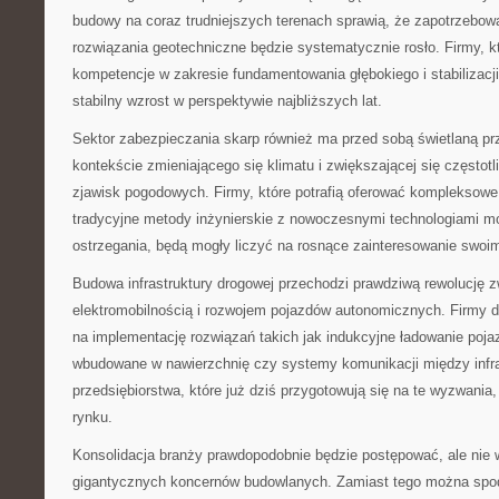
budowy na coraz trudniejszych terenach sprawią, że zapotrzebo
rozwiązania geotechniczne będzie systematycznie rosło. Firmy, któ
kompetencje w zakresie fundamentowania głębokiego i stabilizacj
stabilny wzrost w perspektywie najbliższych lat.
Sektor zabezpieczania skarp również ma przed sobą świetlaną pr
kontekście zmieniającego się klimatu i zwiększającej się częstot
zjawisk pogodowych. Firmy, które potrafią oferować kompleksowe
tradycyjne metody inżynierskie z nowoczesnymi technologiami mo
ostrzegania, będą mogły liczyć na rosnące zainteresowanie swoim
Budowa infrastruktury drogowej przechodzi prawdziwą rewolucję 
elektromobilnością i rozwojem pojazdów autonomicznych. Firmy
na implementację rozwiązań takich jak indukcyjne ładowanie poj
wbudowane w nawierzchnię czy systemy komunikacji między infra
przedsiębiorstwa, które już dziś przygotowują się na te wyzwania,
rynku.
Konsolidacja branży prawdopodobnie będzie postępować, ale nie
gigantycznych koncernów budowlanych. Zamiast tego można spodz