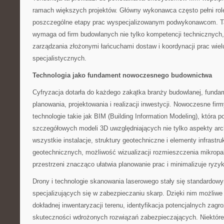
ramach większych projektów. Główny wykonawca często pełni rolę
poszczególne etapy prac wyspecjalizowanym podwykonawcom. T
wymaga od firm budowlanych nie tylko kompetencji technicznych,
zarządzania złożonymi łańcuchami dostaw i koordynacji prac wie
specjalistycznych.
Technologia jako fundament nowoczesnego budownictwa
Cyfryzacja dotarła do każdego zakątka branży budowlanej, funda
planowania, projektowania i realizacji inwestycji. Nowoczesne fi
technologie takie jak BIM (Building Information Modeling), która 
szczegółowych modeli 3D uwzględniających nie tylko aspekty arch
wszystkie instalacje, struktury geotechniczne i elementy infrastr
geotechnicznych, możliwość wizualizacji rozmieszczenia mikropa
przestrzeni znacząco ułatwia planowanie prac i minimalizuje ry
Drony i technologie skanowania laserowego stały się standardo
specjalizujących się w zabezpieczaniu skarp. Dzięki nim możliwe
dokładnej inwentaryzacji terenu, identyfikacja potencjalnych zagr
skuteczności wdrożonych rozwiązań zabezpieczających. Niektóre f