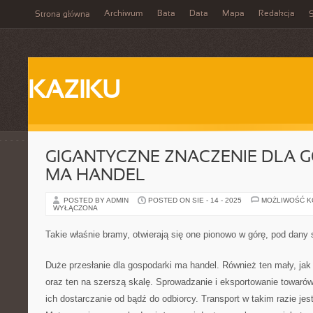
Archiwum
Bata
Data
Mapa
Redakcja
Strona główna
S
KAZIKU
GIGANTYCZNE ZNACZENIE DLA 
MA HANDEL
POSTED BY ADMIN
POSTED ON SIE - 14 - 2025
MOŻLIWOŚĆ 
WYŁĄCZONA
Takie właśnie bramy, otwierają się one pionowo w górę, pod dany 
Duże przesłanie dla gospodarki ma handel. Również ten mały, jak 
oraz ten na szerszą skalę. Sprowadzanie i eksportowanie towaró
ich dostarczanie od bądź do odbiorcy. Transport w takim razie je