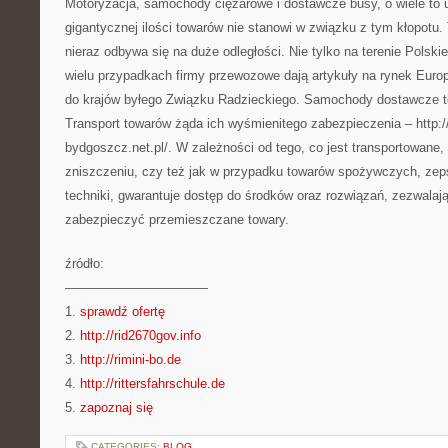
Motoryzacja, samochody ciężarowe i dostawcze busy, o wiele to u
gigantycznej ilości towarów nie stanowi w związku z tym kłopotu.
nieraz odbywa się na duże odległości. Nie tylko na terenie Polski
wielu przypadkach firmy przewozowe dają artykuły na rynek Euro
do krajów byłego Związku Radzieckiego. Samochody dostawcze t
Transport towarów żąda ich wyśmienitego zabezpieczenia – http:/
bydgoszcz.net.pl/. W zależności od tego, co jest transportowane,
zniszczeniu, czy też jak w przypadku towarów spożywczych, zeps
techniki, gwarantuje dostęp do środków oraz rozwiązań, zezwala
zabezpieczyć przemieszczane towary.
źródło:
———————————
1.
sprawdź ofertę
2.
http://rid2670gov.info
3.
http://rimini-bo.de
4.
http://rittersfahrschule.de
5.
zapoznaj się
CATEGORIES:
BLOG