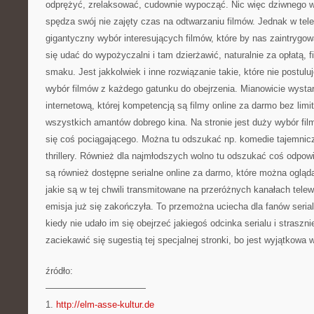
odprężyć, zrelaksować, cudownie wypocząć. Nic więc dziwnego 
spędza swój nie zajęty czas na odtwarzaniu filmów. Jednak w tele
gigantyczny wybór interesujących filmów, które by nas zaintrygo
się udać do wypożyczalni i tam dzierżawić, naturalnie za opłatą, 
smaku. Jest jakkolwiek i inne rozwiązanie takie, które nie postulu
wybór filmów z każdego gatunku do obejrzenia. Mianowicie wysta
internetową, której kompetencją są filmy online za darmo bez limit
wszystkich amantów dobrego kina. Na stronie jest duży wybór fil
się coś pociągającego. Można tu odszukać np. komedie tajemnicze
thrillery. Również dla najmłodszych wolno tu odszukać coś odpow
są również dostępne serialne online za darmo, które można oglądać
jakie są w tej chwili transmitowane na przeróżnych kanałach telewiz
emisja już się zakończyła. To przemożna uciecha dla fanów serial
kiedy nie udało im się obejrzeć jakiegoś odcinka serialu i straszn
zaciekawić się sugestią tej specjalnej stronki, bo jest wyjątkowa
źródło:
———————————
1.
http://elm-asse-kultur.de