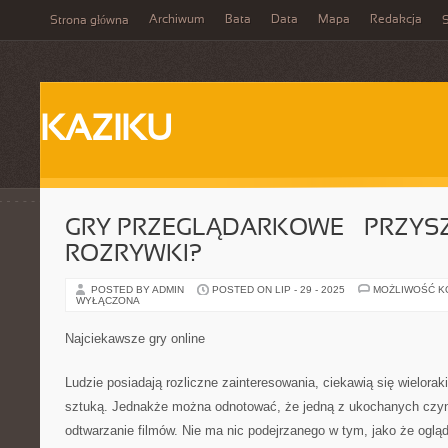
Archiwum
Bata
Data
Mapa
Redakcja
Strona główna
S
KAZIKU
GRY PRZEGLĄDARKOWE – PRZYS
ROZRYWKI?
POSTED BY ADMIN
POSTED ON LIP - 29 - 2025
MOŻLIWOŚĆ 
WYŁĄCZONA
Najciekawsze gry online
Ludzie posiadają rozliczne zainteresowania, ciekawią się wielorak
sztuką. Jednakże można odnotować, że jedną z ukochanych czynn
odtwarzanie filmów. Nie ma nic podejrzanego w tym, jako że ogląd