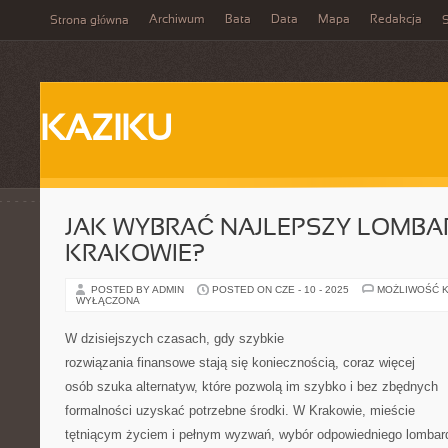
Archiwum
Bata
Data
Mapa
Redakcja
Strona główna
S
KAZIKU
JAK WYBRAĆ NAJLEPSZY LOMBA
KRAKOWIE?
POSTED BY ADMIN
POSTED ON CZE - 10 - 2025
MOŻLIWOŚĆ 
WYŁĄCZONA
W dzisiejszych czasach, gdy szybkie
rozwiązania finansowe stają się koniecznością, coraz więcej
osób szuka alternatyw, które pozwolą im szybko i bez zbędnych
formalności uzyskać potrzebne środki. W Krakowie, mieście
tętniącym życiem i pełnym wyzwań, wybór odpowiedniego lombar