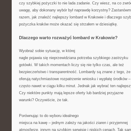
czy szybkiej pożyczki to nie lada zadanie. Czy wiesz, na co zwró
uwagę, aby dokonany wybór był naprawdę korzystny? Zastanówm
razem, jak znaleźć najlepszy lombard w Krakowie i dlaczego szy
pożyczka kraków może okazać się strzałem w dziesiątkę.
Dlaczego warto rozważyć lombard w Krakowie?
Wyobraź sobie sytuację, w której
nagle pojawia się nieprzewidziana potrzeba szybkiego zastrzyku
gotówki. W takich momentach liczy się nie tylko czas, ale też
bezpieczeństwo i transparentność. Lombardy są znane z tego, że
oferują natychmiastowe rozpatrzenie wniosku i wypłatę środków –
często nawet w ciągu kilku minut. Jednak jak wybrać ten najleps
Czy niektóre punkty mają lepsze oferty lub bardziej przyjazne
warunki? Oczywiście, że tak.
Porównując to do wyboru idealnego
miejsca na kawę – jednym zależy na jakości ziaren i przyjemnej
atmosferze, innym na szybkim serwisie i niskich cenach. Tak sam