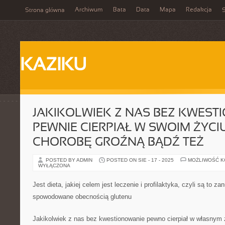
Archiwum
Bata
Data
Mapa
Redakcja
Strona główna
S
KAZIKU
JAKIKOLWIEK Z NAS BEZ KWEST
PEWNIE CIERPIAŁ W SWOIM ŻYCI
CHOROBĘ GROŹNĄ BĄDŹ TEŻ
POSTED BY ADMIN
POSTED ON SIE - 17 - 2025
MOŻLIWOŚĆ 
WYŁĄCZONA
Jest dieta, jakiej celem jest leczenie i profilaktyka, czyli są to za
spowodowane obecnością glutenu
Jakikolwiek z nas bez kwestionowanie pewno cierpiał w własnym 