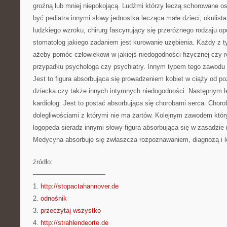
groźną lub mniej niepokojącą. Ludźmi którzy leczą schorowane o
być pediatra innymi słowy jednostka lecząca małe dzieci, okulista 
ludzkiego wzroku, chirurg fascynujący się przeróżnego rodzaju o
stomatolog jakiego zadaniem jest kurowanie uzębienia. Każdy z t
ażeby pomóc człowiekowi w jakiejś niedogodności fizycznej czy 
przypadku psychologa czy psychiatry. Innym typem tego zawodu 
Jest to figura absorbująca się prowadzeniem kobiet w ciąży od p
dziecka czy także innych intymnych niedogodności. Następnym 
kardiolog. Jest to postać absorbująca się chorobami serca. Chor
dolegliwościami z którymi nie ma żartów. Kolejnym zawodem któr
logopeda sieradz innymi słowy figura absorbująca się w zasadzi
Medycyna absorbuje się zwłaszcza rozpoznawaniem, diagnozą i 
źródło:
———————————
1.
http://stopactahannover.de
2.
odnośnik
3.
przeczytaj wszystko
4.
http://strahlendeorte.de