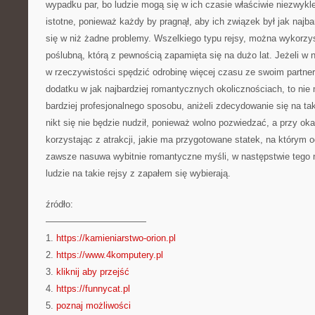
wypadku par, bo ludzie mogą się w ich czasie właściwie niezwykle 
istotne, ponieważ każdy by pragnął, aby ich związek był jak najbard
się w niż żadne problemy. Wszelkiego typu rejsy, można wykorzy
poślubną, którą z pewnością zapamięta się na dużo lat. Jeżeli w 
w rzeczywistości spędzić odrobinę więcej czasu ze swoim partner
dodatku w jak najbardziej romantycznych okolicznościach, to nie
bardziej profesjonalnego sposobu, aniżeli zdecydowanie się na ta
nikt się nie będzie nudził, ponieważ wolno pozwiedzać, a przy oka
korzystając z atrakcji, jakie ma przygotowane statek, na którym 
zawsze nasuwa wybitnie romantyczne myśli, w następstwie tego 
ludzie na takie rejsy z zapałem się wybierają.
źródło:
———————————
1.
https://kamieniarstwo-orion.pl
2.
https://www.4komputery.pl
3.
kliknij aby przejść
4.
https://funnycat.pl
5.
poznaj możliwości