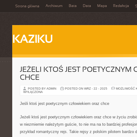
Archiwum
Bata
Data
Mapa
Redakcja
Strona główna
S
KAZIKU
JEŻELI KTOŚ JEST POETYCZNYM 
CHCE
POSTED BY ADMIN
POSTED ON WRZ - 22 - 2025
MOŻLIWOŚĆ 
WYŁĄCZONA
Jeśli ktoś jest poetycznym człowiekiem oraz chce
Jeżeli ktoś jest poetycznym człowiekiem oraz chce w życiu zrobi
w niezmiernie należytym guście, to nie ma na to bardziej profesj
przykład romantyczny rejs. Takie rejsy z polskim pilotem bardzo 