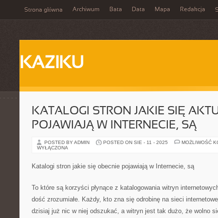
Archiwum
Bata
Data
Mapa
Redakcja
Strona główna
S
KAZIKU
KATALOGI STRON JAKIE SIĘ AKT
POJAWIAJĄ W INTERNECIE, SĄ
POSTED BY ADMIN
POSTED ON SIE - 11 - 2025
MOŻLIWOŚĆ 
WYŁĄCZONA
Katalogi stron jakie się obecnie pojawiają w Internecie, są
To które są korzyści płynące z katalogowania witryn internetowyc
dość zrozumiałe. Każdy, kto zna się odrobinę na sieci internetowej
dzisiaj już nic w niej odszukać, a witryn jest tak dużo, że wolno 