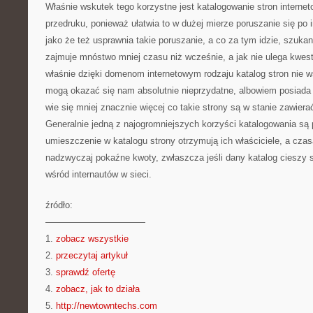
Właśnie wskutek tego korzystne jest katalogowanie stron internet
przedruku, ponieważ ułatwia to w dużej mierze poruszanie się po i
jako że też usprawnia takie poruszanie, a co za tym idzie, szuka
zajmuje mnóstwo mniej czasu niż wcześnie, a jak nie ulega kwesti
właśnie dzięki domenom internetowym rodzaju katalog stron nie ws
mogą okazać się nam absolutnie nieprzydatne, albowiem posiada 
wie się mniej znacznie więcej co takie strony są w stanie zawier
Generalnie jedną z najogromniejszych korzyści katalogowania są 
umieszczenie w katalogu strony otrzymują ich właściciele, a cza
nadzwyczaj pokaźne kwoty, zwłaszcza jeśli dany katalog cieszy 
wśród internautów w sieci.
źródło:
———————————
1.
zobacz wszystkie
2.
przeczytaj artykuł
3.
sprawdź ofertę
4.
zobacz, jak to działa
5.
http://newtowntechs.com