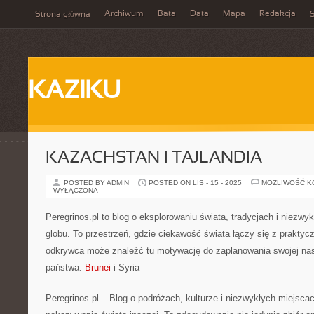
Archiwum
Bata
Data
Mapa
Redakcja
Strona główna
S
KAZIKU
KAZACHSTAN I TAJLANDIA
POSTED BY ADMIN
POSTED ON LIS - 15 - 2025
MOŻLIWOŚĆ 
WYŁĄCZONA
Peregrinos.pl to blog o eksplorowaniu świata, tradycjach i niezwy
globu. To przestrzeń, gdzie ciekawość świata łączy się z prakty
odkrywca może znaleźć tu motywację do zaplanowania swojej nas
państwa:
Brunei
i Syria
Peregrinos.pl – Blog o podróżach, kulturze i niezwykłych miejsca