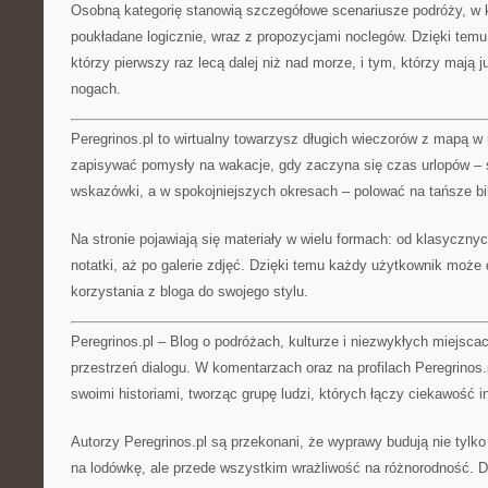
Osobną kategorię stanowią szczegółowe scenariusze podróży, w k
poukładane logicznie, wraz z propozycjami noclegów. Dzięki tem
którzy pierwszy raz lecą dalej niż nad morze, i tym, którzy mają 
nogach.
Peregrinos.pl to wirtualny towarzysz długich wieczorów z mapą w
zapisywać pomysły na wakacje, gdy zaczyna się czas urlopów –
wskazówki, a w spokojniejszych okresach – polować na tańsze bil
Na stronie pojawiają się materiały w wielu formach: od klasycznyc
notatki, aż po galerie zdjęć. Dzięki temu każdy użytkownik moż
korzystania z bloga do swojego stylu.
Peregrinos.pl – Blog o podróżach, kulturze i niezwykłych miejsca
przestrzeń dialogu. W komentarzach oraz na profilach Peregrinos.p
swoimi historiami, tworząc grupę ludzi, których łączy ciekawość i
Autorzy Peregrinos.pl są przekonani, że wyprawy budują nie tyl
na lodówkę, ale przede wszystkim wrażliwość na różnorodność. Dl