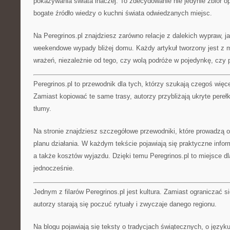
pokazywania świata inaczej. To zdecydowanie nie jedynie zbiór o
bogate źródło wiedzy o kuchni świata odwiedzanych miejsc.
Na Peregrinos.pl znajdziesz zarówno relacje z dalekich wypraw, jak
weekendowe wypady bliżej domu. Każdy artykuł tworzony jest z m
wrażeń, niezależnie od tego, czy wolą podróże w pojedynkę, czy 
Peregrinos.pl to przewodnik dla tych, którzy szukają czegoś więce
Zamiast kopiować te same trasy, autorzy przybliżają ukryte pereł
tłumy.
Na stronie znajdziesz szczegółowe przewodniki, które prowadzą od
planu działania. W każdym tekście pojawiają się praktyczne infor
a także kosztów wyjazdu. Dzięki temu Peregrinos.pl to miejsce dla
jednocześnie.
Jednym z filarów Peregrinos.pl jest kultura. Zamiast ograniczać się
autorzy starają się poczuć rytuały i zwyczaje danego regionu.
Na blogu pojawiają się teksty o tradycjach świątecznych, o języku