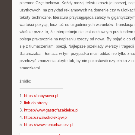
pisemne Częstochowa. Każdy rodzaj tekstu kosztuje inaczej, najt
użytkowych, na przykład reklamowych na domenie czy w ulotkac
teksty techniczne, literatura przyciągająca zależy w gigantycznym
wartości pozycji, lecz też od uzgodnionych warunków. Translacja ró
właśnie przez to, że interpretacja nie jest dosłownym przekładem
polega praktycznie na napisaniu rzeczy od nowa. By pojąć o co c
się z tłumaczeniami poezji. Najlepsze przekłady wierszy i tragedi
Barańczaka. Tłumacz w tym przypadku musi oddać nie tylko znac
przełożyć znaczenia ukryte tak, by nie pozostawić czytelnika z 
smaczkami.
źródło:
———————————
1.
https://babysowa.pl
2.
link do strony
3.
https://www.gastrofazakielce.pl
4.
https://zwawokolektyw.pl
5.
https://www.seniorharcerz.pl