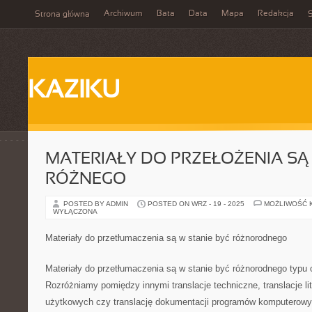
Archiwum
Bata
Data
Mapa
Redakcja
Strona główna
S
KAZIKU
MATERIAŁY DO PRZEŁOŻENIA SĄ
RÓŻNEGO
POSTED BY ADMIN
POSTED ON WRZ - 19 - 2025
MOŻLIWOŚĆ 
WYŁĄCZONA
Materiały do przetłumaczenia są w stanie być różnorodnego
Materiały do przetłumaczenia są w stanie być różnorodnego typu o
Rozróżniamy pomiędzy innymi translacje techniczne, translacje lit
użytkowych czy translację dokumentacji programów komputerowy