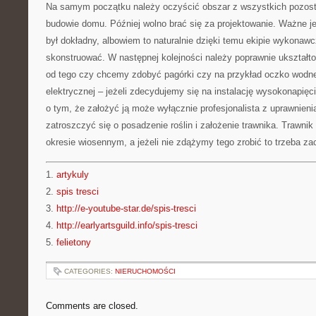
Na samym początku należy oczyścić obszar z wszystkich pozostał
budowie domu. Później wolno brać się za projektowanie. Ważne jes
był dokładny, albowiem to naturalnie dzięki temu ekipie wykonawcz
skonstruować. W następnej kolejności należy poprawnie ukształt
od tego czy chcemy zdobyć pagórki czy na przykład oczko wodne.
elektrycznej – jeżeli zdecydujemy się na instalację wysokonapięc
o tym, że założyć ją może wyłącznie profesjonalista z uprawnien
zatroszczyć się o posadzenie roślin i założenie trawnika. Trawnik
okresie wiosennym, a jeżeli nie zdążymy tego zrobić to trzeba za
1.
artykuly
2.
spis tresci
3.
http://e-youtube-star.de/spis-tresci
4.
http://earlyartsguild.info/spis-tresci
5.
felietony
CATEGORIES:
NIERUCHOMOŚCI
Comments are closed.