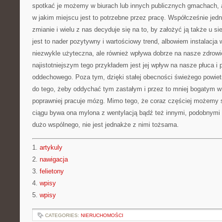
spotkać je możemy w biurach lub innych publicznych gmachach, 
w jakim miejscu jest to potrzebne przez pracę. Współcześnie jedn
zmianie i wielu z nas decyduje się na to, by założyć ją także u 
jest to nader pozytywny i wartościowy trend, albowiem instalacja w
niezwykle użyteczna, ale również wpływa dobrze na nasze zdrowi
najistotniejszym tego przykładem jest jej wpływ na nasze płuca i 
oddechowego. Poza tym, dzięki stałej obecności świeżego powiet
do tego, żeby oddychać tym zastałym i przez to mniej bogatym w 
poprawniej pracuje mózg. Mimo tego, że coraz częściej możemy s
ciągu bywa ona mylona z wentylacją bądź też innymi, podobnymi
dużo wspólnego, nie jest jednakże z nimi tożsama.
1.
artykuly
2.
nawigacja
3.
felietony
4.
wpisy
5.
wpisy
CATEGORIES:
NIERUCHOMOŚCI