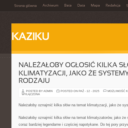
Archiwum
Bata
Data
Mapa
Redakcja
Strona główna
S
KAZIKU
NALEŻAŁOBY OGŁOSIĆ KILKA S
KLIMATYZACJI, JAKO ŻE SYSTEM
RODZAJU
POSTED BY ADMIN
POSTED ON PAŹ - 12 - 2025
MOŻLIWOŚĆ 
WYŁĄCZONA
Należałoby oznajmić kilka słów na temat klimatyzacji, jako że sy
Należałoby oznajmić kilka słów na temat klimatyzatorów, jako że 
coraz bardziej legendarne i częściej napotykane. Do tej pory prz