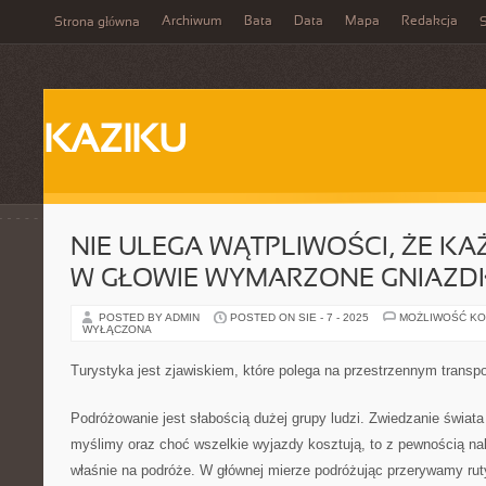
Archiwum
Bata
Data
Mapa
Redakcja
Strona główna
S
KAZIKU
NIE ULEGA WĄTPLIWOŚCI, ŻE KA
W GŁOWIE WYMARZONE GNIAZD
POSTED BY ADMIN
POSTED ON SIE - 7 - 2025
MOŻLIWOŚĆ K
WYŁĄCZONA
Turystyka jest zjawiskiem, które polega na przestrzennym transpo
Podróżowanie jest słabością dużej grupy ludzi. Zwiedzanie świata
myślimy oraz choć wszelkie wyjazdy kosztują, to z pewnością n
właśnie na podróże. W głównej mierze podróżując przerywamy ruty