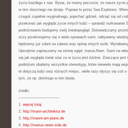
życiu każdego z nas. Bywa, że mamy poczucie, że nasze życie je
w nim słusznego nie dzieje. Popraw to przez Sea Explorers. Wte
czegoś zupełnie oryginalnego, pojechać gdzieś, odciąć się od co
przekonać jak wygląda życie innych ludzi – sprawdź nurkowanie S
podróżowaniu budujemy swój światopogląd. Doświadczamy przeró
oczy przekonujemy się o wielu sprawach sami, nabywamy wiedzę 
będziemy już zdani na zdania oraz opinię innych osób. Wyrabiam
Uprzejmie zapraszamy na stronę egipt, marsa Alam. Sami na wła
się jak wygląda świat oraz co w życiu jest istotne. Znaczące jest 
podróżom obalamy wszystkie stereotypy, które niewiele mają wsp
te dotyczą ludzi oraz różnych miejsc, wiele razy słyszy się coś o
tym, że np. dominuje w nim bieda.
źródło:
———————————
1.
więcej tutaj
2.
http://mann-architektur.de
3.
http://manni-am-piano.de
4.
http://manus-news-side.de