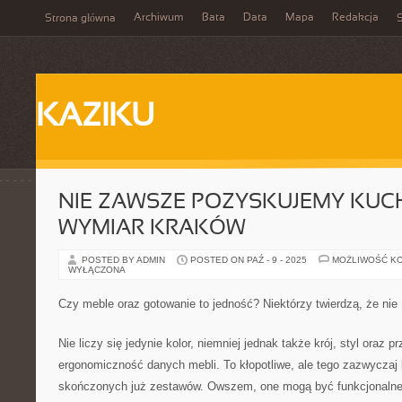
Archiwum
Bata
Data
Mapa
Redakcja
Strona główna
S
KAZIKU
NIE ZAWSZE POZYSKUJEMY KUC
WYMIAR KRAKÓW
POSTED BY ADMIN
POSTED ON PAŹ - 9 - 2025
MOŻLIWOŚĆ K
WYŁĄCZONA
Czy meble oraz gotowanie to jedność? Niektórzy twierdzą, że nie
Nie liczy się jedynie kolor, niemniej jednak także krój, styl oraz 
ergonomiczność danych mebli. To kłopotliwe, ale tego zazwyczaj 
skończonych już zestawów. Owszem, one mogą być funkcjonalne