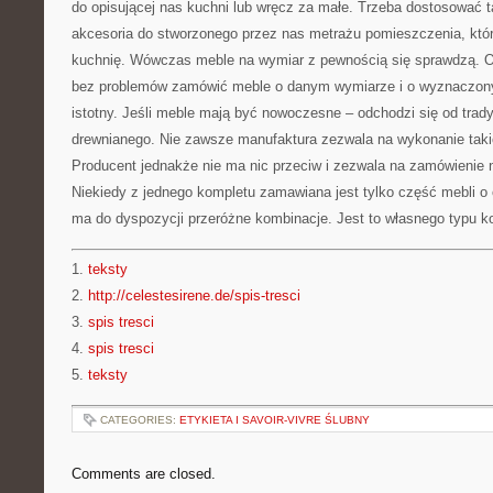
do opisującej nas kuchni lub wręcz za małe. Trzeba dostosować t
akcesoria do stworzonego przez nas metrażu pomieszczenia, któ
kuchnię. Wówczas meble na wymiar z pewnością się sprawdzą. 
bez problemów zamówić meble o danym wymiarze i o wyznaczonym
istotny. Jeśli meble mają być nowoczesne – odchodzi się od trady
drewnianego. Nie zawsze manufaktura zezwala na wykonanie tak
Producent jednakże nie ma nic przeciw i zezwala na zamówienie 
Niekiedy z jednego kompletu zamawiana jest tylko część mebli o
ma do dyspozycji przeróżne kombinacje. Jest to własnego typu 
1.
teksty
2.
http://celestesirene.de/spis-tresci
3.
spis tresci
4.
spis tresci
5.
teksty
CATEGORIES:
ETYKIETA I SAVOIR-VIVRE ŚLUBNY
Comments are closed.