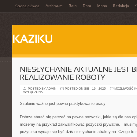
Archiwum
Bata
Data
Mapa
Redakcja
Strona główna
S
KAZIKU
NIESŁYCHANIE AKTUALNE JEST 
REALIZOWANIE ROBOTY
POSTED BY ADMIN
POSTED ON SIE - 19 - 2025
MOŻLIWOŚĆ 
WYŁĄCZONA
Szalenie ważne jest pewne praktykowanie pracy
Dobrze starać się patrzeć na pewne pożyczki, jakie są dla nas op
możemy na przykład zakwalifikować pożyczki prywatne. I musim
pożyczka wydaje się być dziś niesłychanie atrakcyjna. Czego to