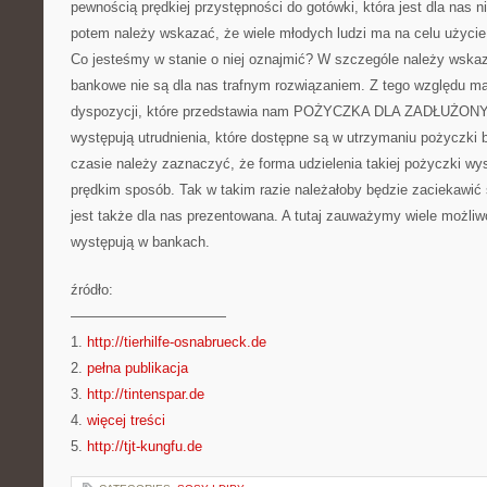
pewnością prędkiej przystępności do gotówki, która jest dla nas n
potem należy wskazać, że wiele młodych ludzi ma na celu użycie 
Co jesteśmy w stanie o niej oznajmić? W szczególe należy wska
bankowe nie są dla nas trafnym rozwiązaniem. Z tego względu m
dyspozycji, które przedstawia nam POŻYCZKA DLA ZADŁUŻONYC
występują utrudnienia, które dostępne są w utrzymaniu pożyczk
czasie należy zaznaczyć, że forma udzielenia takiej pożyczki wy
prędkim sposób. Tak w takim razie należałoby będzie zaciekawić s
jest także dla nas prezentowana. A tutaj zauważymy wiele możliwoś
występują w bankach.
źródło:
———————————
1.
http://tierhilfe-osnabrueck.de
2.
pełna publikacja
3.
http://tintenspar.de
4.
więcej treści
5.
http://tjt-kungfu.de