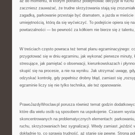
aż do momentu, w którym potrafisz podejmować decyzje w ruchu 
zaczniesz zauważać, że trudne skrzyżowania stają się zrozumiałe
zagadką, parkowanie przestaje być dramatem, a jazda w mieście s
umiejętnością, którą da się wyćwiczyć. To podejście opiera się na 
powtarzalności — bo pewność za kółkiem nie bierze się z talentu,
W treściach często powraca też temat planu egzaminacyjnego: co 
przygotować się w dniu egzaminu, jak wykonać pierwsze minuty, k
stresujące, jak pamiętać o obserwacji, kierunkowskazach i płynno
skupić się na procesie, a nie na wyniku. Jak utrzymać uwagę, gdy
odzyskać kontrolę, gdy popełnisz drobny błąd, zamiast się „rozsy
egzaminie liczy się nie tylko technika, ale też opanowanie.
PrawoJazdyWroclaw.pl porusza również temat godzin dodatkowych
które dla wielu osób są sposobem na uspokojenie. Czasem wystar
skoncentrowanych na problematycznych elementach: parkowaniu, 
ruchu, skrzyżowaniach bez sygnalizacji. Wtedy zamiast „jeździć
dokładnie to, co sprawia trudność, aż stanie się pewne. Strona po