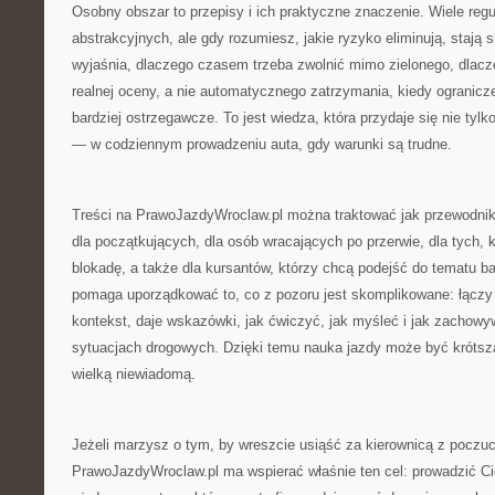
Osobny obszar to przepisy i ich praktyczne znaczenie. Wiele reg
abstrakcyjnych, ale gdy rozumiesz, jakie ryzyko eliminują, stają s
wyjaśnia, dlaczego czasem trzeba zwolnić mimo zielonego, dlac
realnej oceny, a nie automatycznego zatrzymania, kiedy ogranicze
bardziej ostrzegawcze. To jest wiedza, która przydaje się nie tylko
— w codziennym prowadzeniu auta, gdy warunki są trudne.
Treści na PrawoJazdyWroclaw.pl można traktować jak przewodnik
dla początkujących, dla osób wracających po przerwie, dla tych,
blokadę, a także dla kursantów, którzy chcą podejść do tematu ba
pomaga uporządkować to, co z pozoru jest skomplikowane: łączy 
kontekst, daje wskazówki, jak ćwiczyć, jak myśleć i jak zachow
sytuacjach drogowych. Dzięki temu nauka jazdy może być krótsz
wielką niewiadomą.
Jeżeli marzysz o tym, by wreszcie usiąść za kierownicą z poczuc
PrawoJazdyWroclaw.pl ma wspierać właśnie ten cel: prowadzić Ci