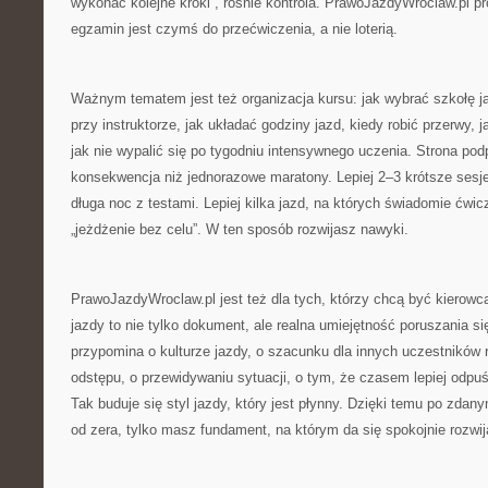
wykonać kolejne kroki”, rośnie kontrola. PrawoJazdyWroclaw.pl p
egzamin jest czymś do przećwiczenia, a nie loterią.
Ważnym tematem jest też organizacja kursu: jak wybrać szkołę j
przy instruktorze, jak układać godziny jazd, kiedy robić przerwy, j
jak nie wypalić się po tygodniu intensywnego uczenia. Strona podp
konsekwencja niż jednorazowe maratony. Lepiej 2–3 krótsze sesje
długa noc z testami. Lepiej kilka jazd, na których świadomie ćwi
„jeżdżenie bez celu”. W ten sposób rozwijasz nawyki.
PrawoJazdyWroclaw.pl jest też dla tych, którzy chcą być kierow
jazdy to nie tylko dokument, ale realna umiejętność poruszania si
przypomina o kulturze jazdy, o szacunku dla innych uczestników
odstępu, o przewidywaniu sytuacji, o tym, że czasem lepiej odpuś
Tak buduje się styl jazdy, który jest płynny. Dzięki temu po zda
od zera, tylko masz fundament, na którym da się spokojnie rozwij