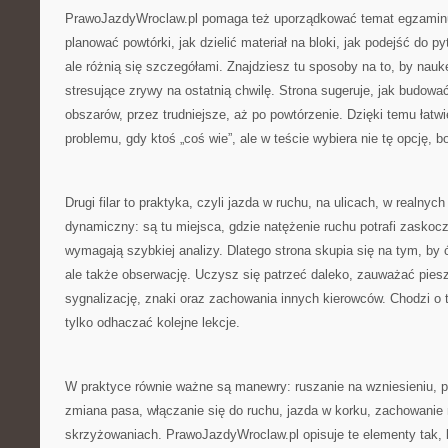
PrawoJazdyWroclaw.pl pomaga też uporządkować temat egzaminu
planować powtórki, jak dzielić materiał na bloki, jak podejść do p
ale różnią się szczegółami. Znajdziesz tu sposoby na to, by nauk
stresujące zrywy na ostatnią chwilę. Strona sugeruje, jak budow
obszarów, przez trudniejsze, aż po powtórzenie. Dzięki temu łatw
problemu, gdy ktoś „coś wie”, ale w teście wybiera nie tę opcję, bo
Drugi filar to praktyka, czyli jazda w ruchu, na ulicach, w realn
dynamiczny: są tu miejsca, gdzie natężenie ruchu potrafi zaskoc
wymagają szybkiej analizy. Dlatego strona skupia się na tym, by ć
ale także obserwację. Uczysz się patrzeć daleko, zauważać pies
sygnalizację, znaki oraz zachowania innych kierowców. Chodzi o 
tylko odhaczać kolejne lekcje.
W praktyce równie ważne są manewry: ruszanie na wzniesieniu, p
zmiana pasa, włączanie się do ruchu, jazda w korku, zachowanie 
skrzyżowaniach. PrawoJazdyWroclaw.pl opisuje te elementy tak, 