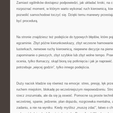
Zamiast ogólników dostajesz podpowiedzi, jak układać kroki, na 
rozpoznać moment, w którym warto wykonać ruch kierownicą, ki
pozwolić samochodowi toczyć się. Dzięki temu manewry przestaj
być procedurą.
Na stronie znajdziesz też podejście do typowych błędów, które poj
egzaminie. Zbyt późne kierunkowskazy, zbyt wczesne hamowanie,
lusterkach, nerwowe ruchy kierownicą, niepewne decyzje na pier
zapominanie o pieszych, zbyt szybkie lub zbyt wolne tempo. Pra
ocenia, tylko tłumaczy, skąd biorą się potknięcia i jak je naprawić
potrzebuje „więcej godzin”, tylko innego podejścia.
Duży nacisk kładzie się również na emocje: stres, presję, lęk pr
ruchem miejskim, blokadę po wcześniejszym niepowodzeniu. Stro
rzecz zrozumiała, ale da się ją oswoić. Pomocne są proste techni
wcześniej, spanie, jedzenie, plan dojazdu, rozgrzewka mentalna, 
zadaniu, a nie na wyniku. Kiedy myślisz „muszę zdać”, łatwo o 