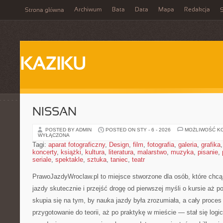
Archiwum
Bata
Data
Mapa
Redakcja
Strona główna
S
KAZIKU
NISSAN
POSTED BY ADMIN
POSTED ON STY - 6 - 2026
MOŻLIWOŚĆ K
WYŁĄCZONA
Tagi:
aparat fotograficzny
,
Design
,
film
,
fotografia
,
galeria
,
grafika
koncerty
,
książki
,
kultura
,
literatura
,
malarstwo
,
muzyka
,
pisanie
,
seriale
,
spektakle
,
sztuka
,
taniec
,
teatr
PrawoJazdyWroclaw.pl to miejsce stworzone dla osób, które chcą
jazdy skutecznie i przejść drogę od pierwszej myśli o kursie aż 
skupia się na tym, by nauka jazdy była zrozumiała, a cały proce
przygotowanie do teorii, aż po praktykę w mieście — stał się logi