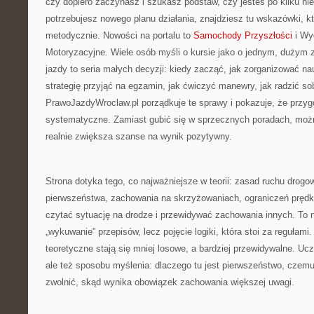
czy dopiero zaczynasz i szukasz podstaw, czy jesteś po kilku ni
potrzebujesz nowego planu działania, znajdziesz tu wskazówki, k
metodycznie. Nowości na portalu to
Samochody Przyszłości
i Wyd
Motoryzacyjne. Wiele osób myśli o kursie jako o jednym, dużym
jazdy to seria małych decyzji: kiedy zacząć, jak zorganizować nau
strategię przyjąć na egzamin, jak ćwiczyć manewry, jak radzić so
PrawoJazdyWroclaw.pl porządkuje te sprawy i pokazuje, że przy
systematyczne. Zamiast gubić się w sprzecznych poradach, możn
realnie zwiększa szanse na wynik pozytywny.
Strona dotyka tego, co najważniejsze w teorii: zasad ruchu drog
pierwszeństwa, zachowania na skrzyżowaniach, ograniczeń prędko
czytać sytuację na drodze i przewidywać zachowania innych. To n
„wykuwanie” przepisów, lecz pojęcie logiki, która stoi za regułami
teoretyczne stają się mniej losowe, a bardziej przewidywalne. Ucz
ale też sposobu myślenia: dlaczego tu jest pierwszeństwo, czem
zwolnić, skąd wynika obowiązek zachowania większej uwagi.