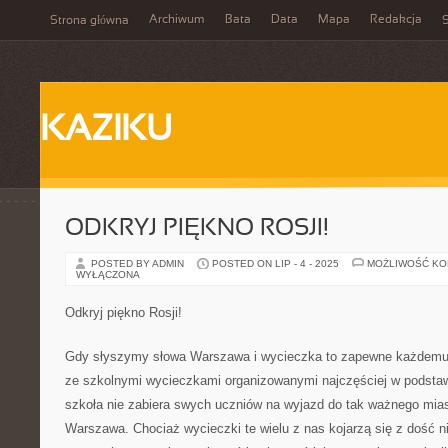
Archiwum
Bata
Data
Mapa
Redakcja
Strona główna
S
KAZIKU
ODKRYJ PIĘKNO ROSJI!
POSTED BY ADMIN
POSTED ON LIP - 4 - 2025
MOŻLIWOŚĆ K
WYŁĄCZONA
Odkryj piękno Rosji!
Gdy słyszymy słowa Warszawa i wycieczka to zapewne każdemu s
ze szkolnymi wycieczkami organizowanymi najczęściej w podstaw
szkoła nie zabiera swych uczniów na wyjazd do tak ważnego mia
Warszawa. Chociaż wycieczki te wielu z nas kojarzą się z dość 