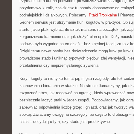
trzymasz kilka kur na podwórku, prowadzisz większą zagrodę, czy
przydomowy kurnik, znajdziesz tu porady dopasowane do realnyc
podmiejskich i działkowych. Polecamy:
Ptaki Tropikalne
i Pierws
Sednem serwisu jest utrzymanie kur i kogutów w praktyce. Opisuj
startu: jakie ptaki wybrać, ile sztuk ma sens na początek, jak za
zorganizować karmienie oraz jak ułożyć plan opieki. Duży nacisk 
hodowla była wygodna na co dzień – bez zbędnej teorii, za to z k
Dzięki temu nawet osoby bez doświadczenia mogą krok po kroku
prowadzone stado i uniknąć typowych błędów: złej wentylacji, nie
przeludnienia czy nieprzemyślanego żywienia.
Kury i koguty to nie tylko temat jaj, mięsa i zagrody, ale też cod
zachowania i hierarchia w stadzie. Na stronie tłumaczymy, jak dz
rozpoznać stres, jak reagować na agresję, kiedy wprowadzać nowe
bezpiecznie łączyć ptaki w jeden zespół. Podpowiadamy, jak ogran
zapewniać odpowiednią liczbę grzęd i gniazd, oraz jak tworzyć war
spokój. Zwracamy uwagę na szczegóły, bo często to drobiazgi – św
hałas – decydują o tym, czy stado jest produktywne.