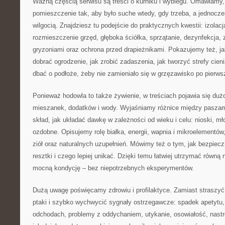
Ważną częścią serwisu są treści o kurniku i wybiegu. Omawiamy,
pomieszczenie tak, aby było suche wtedy, gdy trzeba, a jednocze
wilgocią. Znajdziesz tu podejście do praktycznych kwestii: izolacj
rozmieszczenie grzęd, głęboka ściółka, sprzątanie, dezynfekcja,
gryzoniami oraz ochrona przed drapieżnikami. Pokazujemy też, ja
dobrać ogrodzenie, jak zrobić zadaszenia, jak tworzyć strefy cienia
dbać o podłoże, żeby nie zamieniało się w grzęzawisko po pierw
Ponieważ hodowla to także żywienie, w treściach pojawia się duż
mieszanek, dodatków i wody. Wyjaśniamy różnice między paszam
skład, jak układać dawkę w zależności od wieku i celu: nioski, mło
ozdobne. Opisujemy rolę białka, energii, wapnia i mikroelementów,
ziół oraz naturalnych uzupełnień. Mówimy też o tym, jak bezpie
resztki i czego lepiej unikać. Dzięki temu łatwiej utrzymać równą 
mocną kondycję – bez niepotrzebnych eksperymentów.
Dużą uwagę poświęcamy zdrowiu i profilaktyce. Zamiast straszy
ptaki i szybko wychwycić sygnały ostrzegawcze: spadek apetytu,
odchodach, problemy z oddychaniem, utykanie, osowiałość, nast