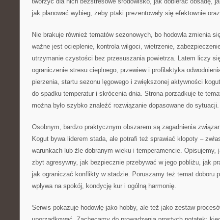
tworzyć dla nich bezstresowe środowisko, jak dobierać obsadę, ja
jak planować wybieg, żeby ptaki prezentowały się efektownie oraz
Nie brakuje również tematów sezonowych, bo hodowla zmienia się
ważne jest ocieplenie, kontrola wilgoci, wietrzenie, zabezpiecze
utrzymanie czystości bez przesuszania powietrza. Latem liczy si
ograniczenie stresu cieplnego, przewiew i profilaktyka odwodnieni
pierzenia, startu sezonu lęgowego i zwiększonej aktywności kogut
do spadku temperatur i skrócenia dnia. Strona porządkuje te tem
można było szybko znaleźć rozwiązanie dopasowane do sytuacji.
Osobnym, bardzo praktycznym obszarem są zagadnienia związa
Kogut bywa liderem stada, ale potrafi też sprawiać kłopoty – zwł
warunkach lub źle dobranym wieku i temperamencie. Opisujemy, j
zbyt agresywny, jak bezpiecznie przebywać w jego pobliżu, jak 
jak ograniczać konflikty w stadzie. Poruszamy też temat doboru pr
wpływa na spokój, kondycję kur i ogólną harmonię.
Serwis pokazuje hodowlę jako hobby, ale też jako zestaw procesów
uporządkować. Zachęcamy do prowadzenia prostych notatek: kied