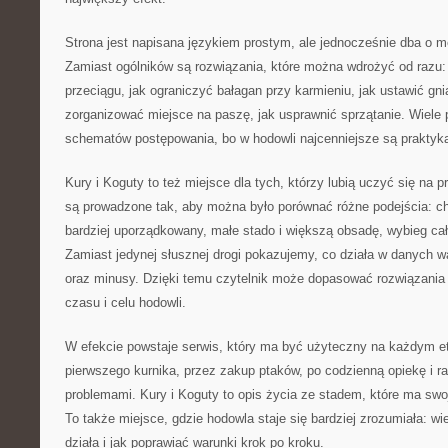
Strona jest napisana językiem prostym, ale jednocześnie dba o me
Zamiast ogólników są rozwiązania, które można wdrożyć od razu: 
przeciągu, jak ograniczyć bałagan przy karmieniu, jak ustawić gni
zorganizować miejsce na paszę, jak usprawnić sprzątanie. Wiele
schematów postępowania, bo w hodowli najcenniejsze są praktyk
Kury i Koguty to też miejsce dla tych, którzy lubią uczyć się na 
są prowadzone tak, aby można było porównać różne podejścia: ch
bardziej uporządkowany, małe stado i większą obsadę, wybieg ca
Zamiast jedynej słusznej drogi pokazujemy, co działa w danych wa
oraz minusy. Dzięki temu czytelnik może dopasować rozwiązania 
czasu i celu hodowli.
W efekcie powstaje serwis, który ma być użyteczny na każdym et
pierwszego kurnika, przez zakup ptaków, po codzienną opiekę i r
problemami. Kury i Koguty to opis życia ze stadem, które ma swoj
To także miejsce, gdzie hodowla staje się bardziej zrozumiała: wie
działa i jak poprawiać warunki krok po kroku.