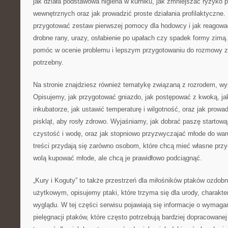
jak działa podstawowa higiena w kurniku, jak zmniejszać ryzyko
wewnętrznych oraz jak prowadzić proste działania profilaktyczne
przygotować zestaw pierwszej pomocy dla hodowcy i jak reagowa
drobne rany, urazy, osłabienie po upałach czy spadek formy zimą.
pomóc w ocenie problemu i lepszym przygotowaniu do rozmowy ze 
potrzebny.
Na stronie znajdziesz również tematykę związaną z rozrodem, 
Opisujemy, jak przygotować gniazdo, jak postępować z kwoką, ja
inkubatorze, jak ustawić temperaturę i wilgotność, oraz jak prowa
piskląt, aby rosły zdrowo. Wyjaśniamy, jak dobrać paszę startową,
czystość i wodę, oraz jak stopniowo przyzwyczajać młode do wa
treści przydają się zarówno osobom, które chcą mieć własne przyc
wolą kupować młode, ale chcą je prawidłowo podciągnąć.
„Kury i Koguty” to także przestrzeń dla miłośników ptaków ozdo
użytkowym, opisujemy ptaki, które trzyma się dla urody, charakte
wyglądu. W tej części serwisu pojawiają się informacje o wymaga
pielęgnacji ptaków, które często potrzebują bardziej dopracowane