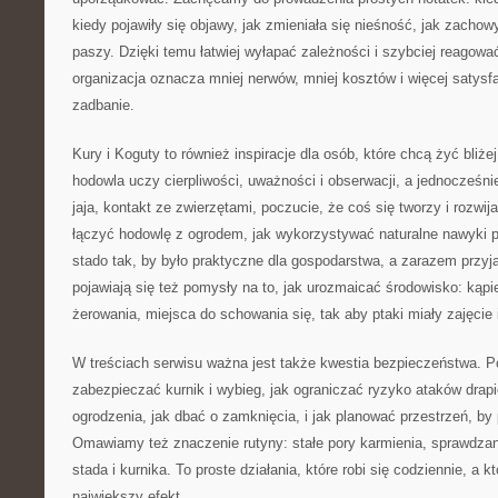
kiedy pojawiły się objawy, jak zmieniała się nieśność, jak zachow
paszy. Dzięki temu łatwiej wyłapać zależności i szybciej reagowa
organizacja oznacza mniej nerwów, mniej kosztów i więcej satysfak
zadbanie.
Kury i Koguty to również inspiracje dla osób, które chcą żyć bliż
hodowla uczy cierpliwości, uważności i obserwacji, a jednocześnie
jaja, kontakt ze zwierzętami, poczucie, że coś się tworzy i rozwij
łączyć hodowlę z ogrodem, jak wykorzystywać naturalne nawyki p
stado tak, by było praktyczne dla gospodarstwa, a zarazem przy
pojawiają się też pomysły na to, jak urozmaicać środowisko: kąpie
żerowania, miejsca do schowania się, tak aby ptaki miały zajęcie i
W treściach serwisu ważna jest także kwestia bezpieczeństwa. 
zabezpieczać kurnik i wybieg, jak ograniczać ryzyko ataków drapi
ogrodzenia, jak dbać o zamknięcia, i jak planować przestrzeń, by p
Omawiamy też znaczenie rutyny: stałe pory karmienia, sprawdzan
stada i kurnika. To proste działania, które robi się codziennie, a 
największy efekt.