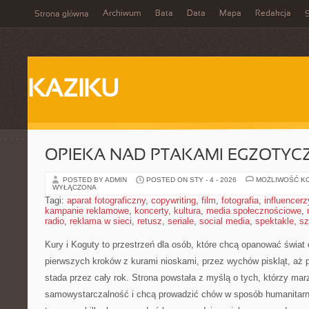
Archiwum
Bata
Data
Mapa
Redakcja
Strona główna
S
KAZIKU
OPIEKA NAD PTAKAMI EGZOTYC
POSTED BY ADMIN
POSTED ON STY - 4 - 2026
MOŻLIWOŚĆ K
WYŁĄCZONA
Tagi:
aparat fotograficzny
,
copywriting
,
film
,
fotografia
,
influencerz
kampanie reklamowe
,
koncerty
,
kultura
,
media społecznościowe
,
radio
,
reklama w sieci
,
retusz
,
seriale
,
social media
,
spektakle
,
sz
Kury i Koguty to przestrzeń dla osób, które chcą opanować świat
pierwszych kroków z kurami nioskami, przez wychów piskląt, aż
stada przez cały rok. Strona powstała z myślą o tych, którzy mar
samowystarczalność i chcą prowadzić chów w sposób humanitarny