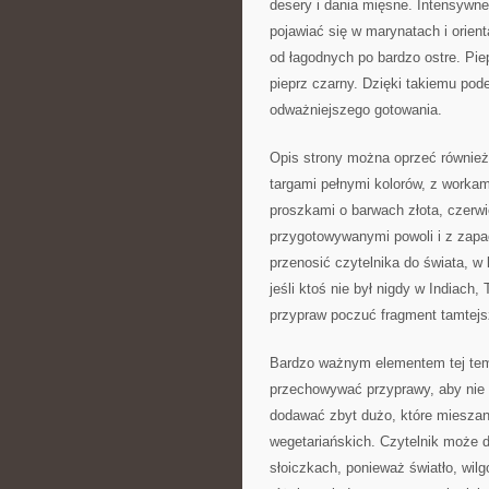
desery i dania mięsne. Intensywne
pojawiać się w marynatach i orie
od łagodnych po bardzo ostre. Pie
pieprz czarny. Dzięki takiemu pod
odważniejszego gotowania.
Opis strony można oprzeć również 
targami pełnymi kolorów, z worka
proszkami o barwach złota, czerwie
przygotowywanymi powoli i z zapa
przenosić czytelnika do świata, w
jeśli ktoś nie był nigdy w Indiach
przypraw poczuć fragment tamtejsz
Bardzo ważnym elementem tej tema
przechowywać przyprawy, aby nie tr
dodawać zbyt dużo, które mieszanki
wegetariańskich. Czytelnik może 
słoiczkach, ponieważ światło, wilg