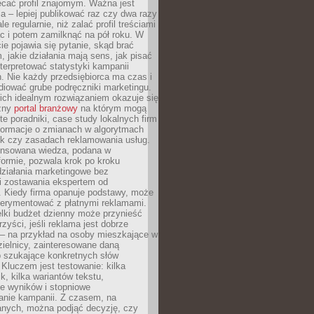
ecać profil znajomym. Ważna jest
 – lepiej publikować raz czy dwa razy
le regularnie, niż zalać profil treściami
c i potem zamilknąć na pół roku. W
 pojawia się pytanie, skąd brać
, jakie działania mają sens, jak pisać
interpretować statystyki kampanii
. Nie każdy przedsiębiorca ma czas i
diować grube podręczniki marketingu.
nich idealnym rozwiązaniem okazuje się
czny
portal branżowy
na którym mogą
te poradniki, case study lokalnych firm
nformacje o zmianach w algorytmach
k czy zasadach reklamowania usług.
nsowana wiedza, podana w
formie, pozwala krok po kroku
działania marketingowe bez
i zostawania ekspertem od
. Kiedy firma opanuje podstawy, może
erymentować z płatnymi reklamami.
lki budżet dzienny może przynieść
zyści, jeśli reklama jest dobrze
 – na przykład na osoby mieszkające w
zielnicy, zainteresowane daną
b szukające konkretnych słów
Kluczem jest testowanie: kilka
k, kilka wariantów tekstu,
e wyników i stopniowe
anie kampanii. Z czasem, na
anych, można podjąć decyzję, czy