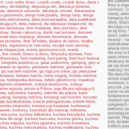
jest zadbani
ch
,
czas wolny dzieci
,
czujnik czadu
,
czujnik dymu
,
dania z
firmy w mapa
ewicy
,
decluttering
,
degustacja win
,
dekoracje jesienne
,
minimum. Tr
owe
,
dekoracje wiosenne
,
dekoracje zimowe
,
dekorowanie
nazwę, adres
la gastronomii
,
design funkcjonalny
,
design lamp
,
design
kategorię dzi
ieta lekkostrawna
,
dieta przeciwzapalna
,
dieta pudełkowa
,
oferty. Ważn
ątkujących
,
dieta zwierząt
,
diy dekoracje świąteczne
,
diy
decydują czę
dom letniskowy
,
dom modułowy
,
dom pod klucz
,
dom
do tej firmy
etowy
,
domek całoroczny
,
domki nad jeziorem
,
domowa
prosić zadow
owe biuro inspiracje
,
domowe fermentacje
,
domowe
recenzji – n
e przetwory
,
druk 3d hobby
,
dywany do salonu
,
działka
podziękowani
tyka
,
ergonomiczne ćwiczenia
,
escape room domowy
,
własna stron
e integracyjne
,
eventy gastronomiczne
,
eventy
Nie musi to 
,
first minute
,
fitness w domu
,
florystyka domowa
,
food
jasno inform
nfluencerzy
,
food marketing
,
food pairing
,
food truck festival
,
lokalizacji d
,
fotografia podróżnicza
,
garaż podziemny
,
glamping
,
góry w
jak się skon
owanie na ognisku
,
gotowanie rodzinne
,
gotowanie sous
realizacji, k
,
gry karciane rodzinne
,
gry logiczne online
,
gry planszowe
Dla wielu kl
kowanie
,
herbata matcha
,
home staging
,
hostele rodzinne
,
stronie znaj
owy
,
hydroponika domowa
,
indeks glikemiczny
,
inspekcje
możliwość za
eligentne oświetlenie
,
izolacja akustyczna
,
izolacje
przycisk „za
ienne wyjazdy
,
jeziora w Polsce
,
joga dla początkujących
,
numer na te
owe
,
kalistenika
,
kampery
,
karmnik dla ptaków
,
kawa
fundamencie 
yaking
,
kemping rodzinny
,
kempingi nad morzem
,
kiszonki
mediach spo
ajle bezalkoholowe
,
kolacje jednogarnkowe
,
kolonie letnie
,
usługowych 
omórka lokatorska
,
kompozycje kwiatowe
,
konferencje
platformy opa
wienie
,
konkursy
,
kosmetyki dla zwierząt
,
kotłownia
pozwalają po
 wieczysta
,
kuchnia bałkańska
,
kuchnia brazylijska
,
kuchnia
sposób. Regu
hnia dla singli
,
kuchnia francuska
,
kuchnia grecka
,
kuchnia
kulis działal
chnia indyjska
,
kuchnia japońska
,
kuchnia koreańska
,
krótkich por
ńska
,
kuchnia meksykańska
,
kuchnia molekularna
,
kuchnia