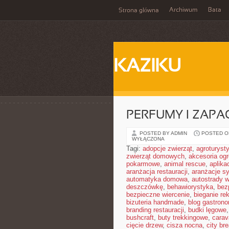
Archiwum
Bata
Strona główna
KAZIKU
PERFUMY I ZAPA
POSTED BY ADMIN
POSTED ON
WYŁĄCZONA
Tagi:
adopcje zwierząt
,
agroturyst
zwierząt domowych
,
akcesoria og
pokarmowe
,
animal rescue
,
aplika
aranżacja restauracji
,
aranżacje sy
automatyka domowa
,
autostrady 
deszczówkę
,
behawiorystyka
,
bez
bezpieczne wiercenie
,
bieganie re
bizuteria handmade
,
blog gastron
branding restauracji
,
budki lęgowe
bushcraft
,
buty trekkingowe
,
carav
cięcie drzew
,
cisza nocna
,
city br