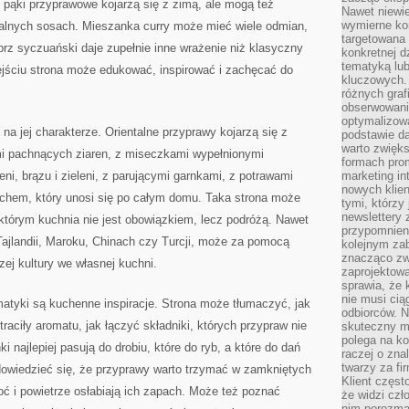
 pąki przyprawowe kojarzą się z zimą, ale mogą też
Nawet niewie
wymierne kor
ntalnych sosach. Mieszanka curry może mieć wiele odmian,
targetowana
prz syczuański daje zupełnie inne wrażenie niż klasyczny
konkretnej d
tematyką lu
ejściu strona może edukować, inspirować i zachęcać do
kluczowych. 
różnych grafi
obserwowani
optymalizow
na jej charakterze. Orientalne przyprawy kojarzą się z
podstawie d
warto zwięks
mi pachnących ziaren, z miseczkami wypełnionymi
formach pro
ni, brązu i zieleni, z parującymi garnkami, z potrawami
marketing in
nowych klien
chem, który unosi się po całym domu. Taka strona może
tymi, którzy 
newslettery 
 którym kuchnia nie jest obowiązkiem, lecz podróżą. Nawet
przypomnien
, Tajlandii, Maroku, Chinach czy Turcji, może za pomocą
kolejnym za
znacząco zw
ej kultury we własnej kuchni.
zaprojektow
sprawia, że 
nie musi cią
tyki są kuchenne inspiracje. Strona może tłumaczyć, jak
odbiorców. N
aciły aromatu, jak łączyć składniki, których przypraw nie
skuteczny ma
polega na ko
 najlepiej pasują do drobiu, które do ryb, a które do dań
raczej o zna
twarzy za fi
dowiedzieć się, że przyprawy warto trzymać w zamkniętych
Klient częst
oć i powietrze osłabiają ich zapach. Może też poznać
że widzi czł
nim porozma