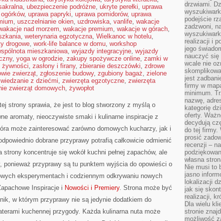
drzwiami. D
sakralna
,
ubezpieczenie podróżne
,
ukryte perełki
,
uprawa
wyszukiwarki
 ogórków
,
uprawa papryki
,
uprawa pomidorów
,
uprawa
podejście rz
emium
,
uszczelnianie okien
,
uzdrowiska
,
vanlife
,
wakacje
zadzwoni, na
wakacje nad morzem
,
wakacje premium
,
wakacje w górach
,
wyszukiwarkę
szkania
,
weterynaria egzotyczna
,
Wielkanoc w hotelu
,
realizacji i 
ty drogowe
,
work-life balance w domu
,
workshop
jego świadom
spólnota mieszkaniowa
,
wyjazdy integracyjne
,
wyjazdy
nauczyć się 
czny
,
yoga w ogrodzie
,
zakupy spożywcze online
,
zamki w
wcale nie oz
 żywności
,
zasłony i firany
,
zbieranie deszczówki
,
zdrowe
skomplikowa
owie zwierząt
,
zgłoszenie budowy
,
zgubiony bagaż
,
zielone
jest zadbani
zwiedzanie z dziećmi
,
zwierzęta egzotyczne
,
zwierzęta
firmy w mapa
nie zwierząt domowych
,
żywopłot
minimum. Tr
nazwę, adres
ej strony sprawia, że jest to blog stworzony z myślą o
kategorię dzi
oferty. Ważn
ne aromaty, nieoczywiste smaki i kulinarne inspiracje z
decydują czę
która może zainteresować zarówno domowych kucharzy, jak i
do tej firmy
prosić zadow
odpowiednio dobrane przyprawy potrafią całkowicie odmienić
recenzji – n
 strony koncentruje się wokół kuchni pełnej zapachów, ale
podziękowani
własna stron
zy, ponieważ przyprawy są tu punktem wyjścia do opowieści o
Nie musi to 
jasno inform
omowych eksperymentach i codziennym odkrywaniu nowych
lokalizacji d
apachowe Inspiracje i
Nowości i Premiery
. Strona może być
jak się skon
realizacji, k
dnik, w którym przyprawy nie są jedynie dodatkiem do
Dla wielu kl
haterami kuchennej przygody. Każda kulinarna nuta może
stronie znaj
możliwość za