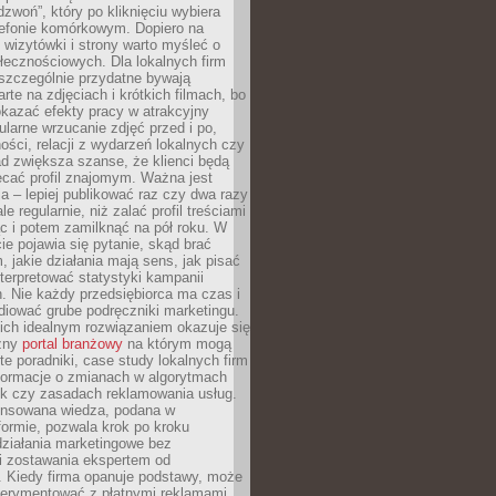
dzwoń”, który po kliknięciu wybiera
lefonie komórkowym. Dopiero na
wizytówki i strony warto myśleć o
łecznościowych. Dla lokalnych firm
szczególnie przydatne bywają
rte na zdjęciach i krótkich filmach, bo
kazać efekty pracy w atrakcyjny
larne wrzucanie zdjęć przed i po,
ności, relacji z wydarzeń lokalnych czy
ad zwiększa szanse, że klienci będą
ecać profil znajomym. Ważna jest
 – lepiej publikować raz czy dwa razy
le regularnie, niż zalać profil treściami
c i potem zamilknąć na pół roku. W
 pojawia się pytanie, skąd brać
, jakie działania mają sens, jak pisać
interpretować statystyki kampanii
. Nie każdy przedsiębiorca ma czas i
diować grube podręczniki marketingu.
nich idealnym rozwiązaniem okazuje się
czny
portal branżowy
na którym mogą
te poradniki, case study lokalnych firm
nformacje o zmianach w algorytmach
k czy zasadach reklamowania usług.
nsowana wiedza, podana w
formie, pozwala krok po kroku
działania marketingowe bez
i zostawania ekspertem od
. Kiedy firma opanuje podstawy, może
erymentować z płatnymi reklamami.