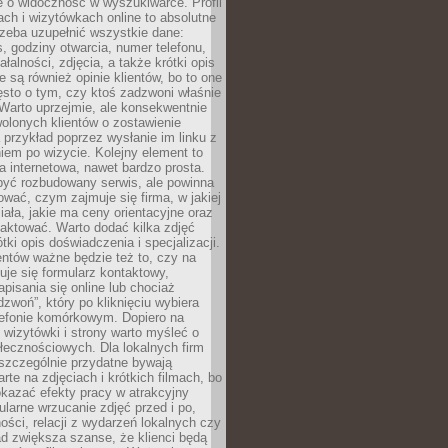
e o widoczność w wyszukiwarce. Profil
ch i wizytówkach online to absolutne
zeba uzupełnić wszystkie dane:
, godziny otwarcia, numer telefonu,
ałalności, zdjęcia, a także krótki opis
e są również opinie klientów, bo to one
sto o tym, czy ktoś zadzwoni właśnie
. Warto uprzejmie, ale konsekwentnie
olonych klientów o zostawienie
a przykład poprzez wysłanie im linku z
em po wizycie. Kolejny element to
a internetowa, nawet bardzo prosta.
być rozbudowany serwis, ale powinna
ować, czym zajmuje się firma, w jakiej
ziała, jakie ma ceny orientacyjne oraz
taktować. Warto dodać kilka zdjęć
rótki opis doświadczenia i specjalizacji.
ientów ważne będzie też to, czy na
duje się formularz kontaktowy,
pisania się online lub chociaż
dzwoń”, który po kliknięciu wybiera
lefonie komórkowym. Dopiero na
wizytówki i strony warto myśleć o
łecznościowych. Dla lokalnych firm
szczególnie przydatne bywają
rte na zdjęciach i krótkich filmach, bo
kazać efekty pracy w atrakcyjny
larne wrzucanie zdjęć przed i po,
ności, relacji z wydarzeń lokalnych czy
ad zwiększa szanse, że klienci będą