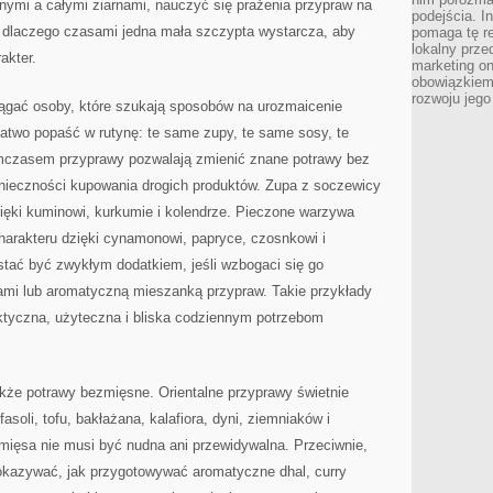
nymi a całymi ziarnami, nauczyć się prażenia przypraw na
podejścia. In
ć, dlaczego czasami jedna mała szczypta wystarcza, aby
pomaga tę re
lokalny prze
akter.
marketing on
obowiązkiem
rozwoju jego
ciągać osoby, które szukają sposobów na urozmaicenie
atwo popaść w rutynę: te same zupy, te same sosy, te
mczasem przyprawy pozwalają zmienić znane potrawy bez
nieczności kupowania drogich produktów. Zupa z soczewicy
zięki kuminowi, kurkumie i kolendrze. Pieczone warzywa
arakteru dzięki cynamonowi, papryce, czosnkowi i
stać być zwykłym dodatkiem, jeśli wzbogaci się go
mi lub aromatyczną mieszanką przypraw. Takie przykłady
ktyczna, użyteczna i bliska codziennym potrzebom
że potrawy bezmięsne. Orientalne przyprawy świetnie
asoli, tofu, bakłażana, kalafiora, dyni, ziemniaków i
mięsa nie musi być nudna ani przewidywalna. Przeciwnie,
kazywać, jak przygotowywać aromatyczne dhal, curry