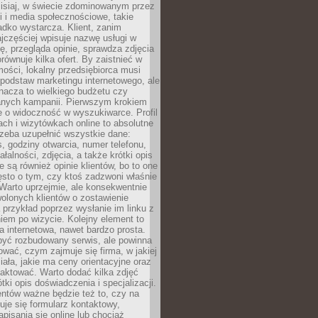
zisiaj, w świecie zdominowanym przez
 i media społecznościowe, takie
adko wystarcza. Klient, zanim
jczęściej wpisuje nazwę usługi w
, przegląda opinie, sprawdza zdjęcia
porównuje kilka ofert. By zaistnieć w
ości, lokalny przedsiębiorca musi
podstaw marketingu internetowego, ale
nacza to wielkiego budżetu czy
nych kampanii. Pierwszym krokiem
e o widoczność w wyszukiwarce. Profil
ch i wizytówkach online to absolutne
zeba uzupełnić wszystkie dane:
, godziny otwarcia, numer telefonu,
ałalności, zdjęcia, a także krótki opis
e są również opinie klientów, bo to one
sto o tym, czy ktoś zadzwoni właśnie
. Warto uprzejmie, ale konsekwentnie
olonych klientów o zostawienie
a przykład poprzez wysłanie im linku z
em po wizycie. Kolejny element to
a internetowa, nawet bardzo prosta.
być rozbudowany serwis, ale powinna
ować, czym zajmuje się firma, w jakiej
ziała, jakie ma ceny orientacyjne oraz
taktować. Warto dodać kilka zdjęć
rótki opis doświadczenia i specjalizacji.
ientów ważne będzie też to, czy na
duje się formularz kontaktowy,
pisania się online lub chociaż