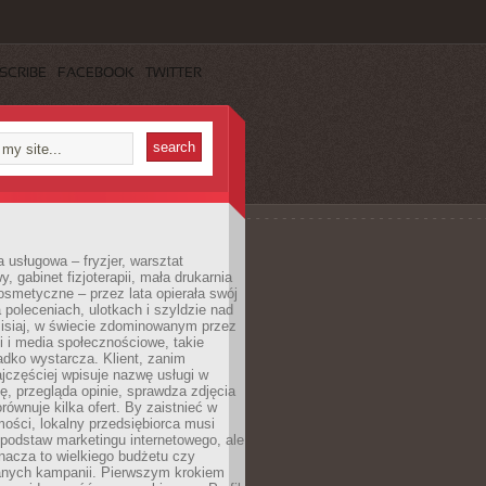
SCRIBE
FACEBOOK
TWITTER
a usługowa – fryzjer, warsztat
 gabinet fizjoterapii, mała drukarnia
osmetyczne – przez lata opierała swój
 poleceniach, ulotkach i szyldzie nad
zisiaj, w świecie zdominowanym przez
 i media społecznościowe, takie
adko wystarcza. Klient, zanim
jczęściej wpisuje nazwę usługi w
, przegląda opinie, sprawdza zdjęcia
porównuje kilka ofert. By zaistnieć w
ości, lokalny przedsiębiorca musi
podstaw marketingu internetowego, ale
nacza to wielkiego budżetu czy
nych kampanii. Pierwszym krokiem