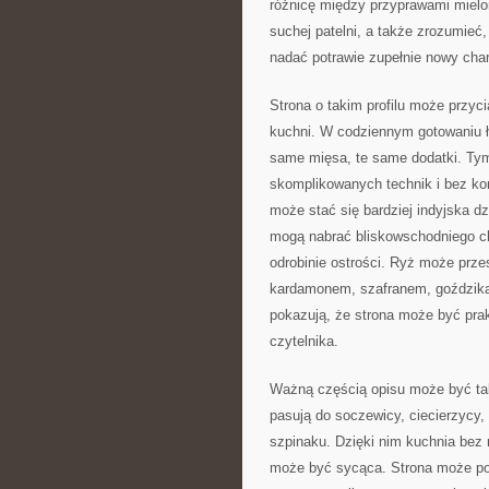
różnicę między przyprawami mielo
suchej patelni, a także zrozumie
nadać potrawie zupełnie nowy char
Strona o takim profilu może przy
kuchni. W codziennym gotowaniu ł
same mięsa, te same dodatki. Ty
skomplikowanych technik i bez ko
może stać się bardziej indyjska d
mogą nabrać bliskowschodniego ch
odrobinie ostrości. Ryż może prze
kardamonem, szafranem, goździka
pokazują, że strona może być pra
czytelnika.
Ważną częścią opisu może być tak
pasują do soczewicy, ciecierzycy, f
szpinaku. Dzięki nim kuchnia bez 
może być sycąca. Strona może po