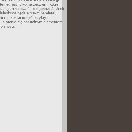
ternet jest tylko narzędziem, które
lację zainicjować i pielęgnować. Jeśli
dsiębiorca będzie o tym pamiętał,
line przestanie być przykrym
, a stanie się naturalnym elementem
 biznesu.