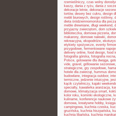
rzemieślniczy
,
czas wolny dorosły
kaszy
,
dania z ryżu
,
dania z socz
dekoracje letnie
,
dekoracje sezon
tortów
,
desery bez cukru
,
design d
mebli biurowych
,
design roślinny
,
d
dieta śródziemnomorska dla pocz
meble drewniane
,
długi weekend
,
przyjazny zwierzętom
,
dom szkiel
biblioteczka
,
domowa pizzeria
,
dom
makarony
,
domowe nalewki
,
domow
rekreacyjna
,
ekopodróże
,
ekoturys
etykiety spożywcze
,
eventy firmow
przygodowe
,
fermentowane napoje
delivery online
,
food design
,
food i
fotografia górska
,
fotografia nocna
Polsce
,
gotowanie dla dwojga
,
got
vide
,
gravel
,
grillowanie sezonowe
strategiczne
,
gry zespołowe
,
hama
hotele dla zwierząt
,
hummus dom
budowlane
,
integracja outdoor
,
int
termiczne
,
jedzenie intuicyjne
,
jes
kącik czytelniczy
,
kajaki weekend
specialty
,
kawalerka aranżacja
,
ka
domowe
,
klimatyzacja smart
,
kokt
kolor roku
,
kominki ekologiczne
,
k
kulinarne
,
konferencje naukowe ży
domowa
,
kreatywne hobby
,
księga
campingowa
,
kuchnia czeska
,
kuc
gruzińska
,
kuchnia hiszpańska
,
ku
kuchnia libańska
,
kuchnia maroka