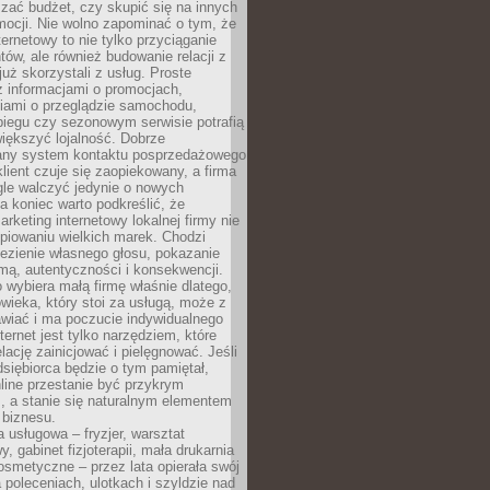
zać budżet, czy skupić się na innych
mocji. Nie wolno zapominać o tym, że
ternetowy to nie tylko przyciąganie
tów, ale również budowanie relacji z
już skorzystali z usług. Proste
z informacjami o promocjach,
iami o przeglądzie samochodu,
biegu czy sezonowym serwisie potrafią
iększyć lojalność. Dobrze
any system kontaktu posprzedażowego
klient czuje się zaopiekowany, a firma
gle walczyć jedynie o nowych
a koniec warto podkreślić, że
rketing internetowy lokalnej firmy nie
piowaniu wielkich marek. Chodzi
lezienie własnego głosu, pokazanie
rmą, autentyczności i konsekwencji.
o wybiera małą firmę właśnie dlatego,
owieka, który stoi za usługą, może z
wiać i ma poczucie indywidualnego
ternet jest tylko narzędziem, które
lację zainicjować i pielęgnować. Jeśli
dsiębiorca będzie o tym pamiętał,
line przestanie być przykrym
, a stanie się naturalnym elementem
 biznesu.
a usługowa – fryzjer, warsztat
 gabinet fizjoterapii, mała drukarnia
osmetyczne – przez lata opierała swój
 poleceniach, ulotkach i szyldzie nad