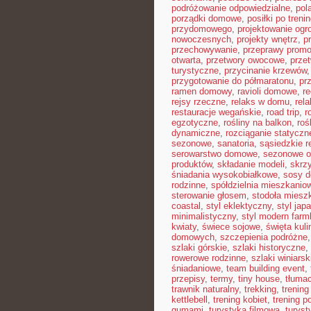
podróżowanie odpowiedzialne
,
pol
porządki domowe
,
posiłki po treni
przydomowego
,
projektowanie ogr
nowoczesnych
,
projekty wnętrz
,
p
przechowywanie
,
przeprawy prom
otwarta
,
przetwory owocowe
,
prze
turystyczne
,
przycinanie krzewów
przygotowanie do półmaratonu
,
pr
ramen domowy
,
ravioli domowe
,
re
rejsy rzeczne
,
relaks w domu
,
rel
restauracje wegańskie
,
road trip
,
r
egzotyczne
,
rośliny na balkon
,
roś
dynamiczne
,
rozciąganie statyczn
sezonowe
,
sanatoria
,
sąsiedzkie r
serowarstwo domowe
,
sezonowe 
produktów
,
składanie modeli
,
skrz
śniadania wysokobiałkowe
,
sosy 
rodzinne
,
spółdzielnia mieszkanio
sterowanie głosem
,
stodoła miesz
coastal
,
styl eklektyczny
,
styl jap
minimalistyczny
,
styl modern far
kwiaty
,
świece sojowe
,
święta kuli
domowych
,
szczepienia podróżne
szlaki górskie
,
szlaki historyczne
,
rowerowe rodzinne
,
szlaki winiarsk
śniadaniowe
,
team building event
,
przepisy
,
termy
,
tiny house
,
tłumac
trawnik naturalny
,
trekking
,
trening
kettlebell
,
trening kobiet
,
trening p
gumami
,
turystyka filmowa
,
turyst