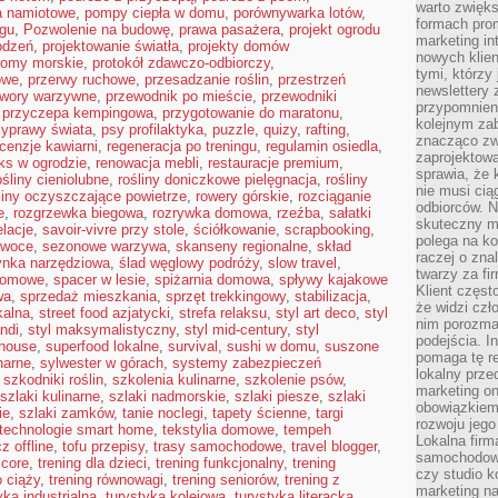
warto zwięks
a namiotowe
,
pompy ciepła w domu
,
porównywarka lotów
,
formach pro
ngu
,
Pozwolenie na budowę
,
prawa pasażera
,
projekt ogrodu
marketing in
odzeń
,
projektowanie światła
,
projekty domów
nowych klien
romy morskie
,
protokół zdawczo-odbiorczy
,
tymi, którzy 
owe
,
przerwy ruchowe
,
przesadzanie roślin
,
przestrzeń
newslettery 
twory warzywne
,
przewodnik po mieście
,
przewodniki
przypomnien
,
przyczepa kempingowa
,
przygotowanie do maratonu
,
kolejnym za
zyprawy świata
,
psy profilaktyka
,
puzzle
,
quizy
,
rafting
,
znacząco zw
cenzje kawiarni
,
regeneracja po treningu
,
regulamin osiedla
,
zaprojektow
aks w ogrodzie
,
renowacja mebli
,
restauracje premium
,
sprawia, że 
ośliny cieniolubne
,
rośliny doniczkowe pielęgnacja
,
rośliny
nie musi cią
liny oczyszczające powietrze
,
rowery górskie
,
rozciąganie
odbiorców. N
e
,
rozgrzewka biegowa
,
rozrywka domowa
,
rzeźba
,
sałatki
skuteczny ma
elacje
,
savoir-vivre przy stole
,
ściółkowanie
,
scrapbooking
,
polega na ko
owoce
,
sezonowe warzywa
,
skanseny regionalne
,
skład
raczej o zna
ynka narzędziowa
,
ślad węglowy podróży
,
slow travel
,
twarzy za fi
domowe
,
spacer w lesie
,
spiżarnia domowa
,
spływy kajakowe
Klient częst
wa
,
sprzedaż mieszkania
,
sprzęt trekkingowy
,
stabilizacja
,
że widzi czł
kalna
,
street food azjatycki
,
strefa relaksu
,
styl art deco
,
styl
nim porozma
andi
,
styl maksymalistyczny
,
styl mid-century
,
styl
podejścia. In
mhouse
,
superfood lokalne
,
survival
,
sushi w domu
,
suszone
pomaga tę re
narne
,
sylwester w górach
,
systemy zabezpieczeń
lokalny prze
,
szkodniki roślin
,
szkolenia kulinarne
,
szkolenie psów
,
marketing on
szlaki kulinarne
,
szlaki nadmorskie
,
szlaki piesze
,
szlaki
obowiązkiem
ie
,
szlaki zamków
,
tanie noclegi
,
tapety ścienne
,
targi
rozwoju jego
technologie smart home
,
tekstylia domowe
,
tempeh
Lokalna firm
z offline
,
tofu przepisy
,
trasy samochodowe
,
travel blogger
,
samochodowy,
 core
,
trening dla dzieci
,
trening funkcjonalny
,
trening
czy studio k
o ciąży
,
trening równowagi
,
trening seniorów
,
trening z
marketing na
yka industrialna
,
turystyka kolejowa
,
turystyka literacka
,