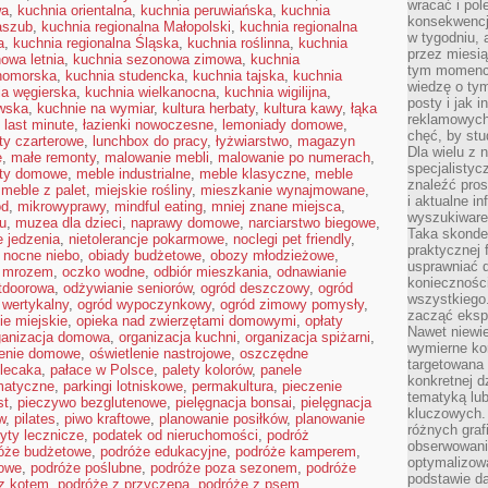
wracać i pol
wa
,
kuchnia orientalna
,
kuchnia peruwiańska
,
kuchnia
konsekwencja
aszub
,
kuchnia regionalna Małopolski
,
kuchnia regionalna
w tygodniu, a
a
,
kuchnia regionalna Śląska
,
kuchnia roślinna
,
kuchnia
przez miesią
owa letnia
,
kuchnia sezonowa zimowa
,
kuchnia
tym momencie
nomorska
,
kuchnia studencka
,
kuchnia tajska
,
kuchnia
wiedzę o tym
ia węgierska
,
kuchnia wielkanocna
,
kuchnia wigilijna
,
posty i jak 
wska
,
kuchnie na wymiar
,
kultura herbaty
,
kultura kawy
,
łąka
reklamowych
,
last minute
,
łazienki nowoczesne
,
lemoniady domowe
,
chęć, by stu
oty czarterowe
,
lunchbox do pracy
,
łyżwiarstwo
,
magazyn
Dla wielu z 
e
,
małe remonty
,
malowanie mebli
,
malowanie po numerach
,
specjalisty
ty domowe
,
meble industrialne
,
meble klasyczne
,
meble
znaleźć pros
,
meble z palet
,
miejskie rośliny
,
mieszkanie wynajmowane
,
i aktualne i
ód
,
mikrowyprawy
,
mindful eating
,
mniej znane miejsca
,
wyszukiware
u
,
muzea dla dzieci
,
naprawy domowe
,
narciarstwo biegowe
,
Taka skonde
 jedzenia
,
nietolerancje pokarmowe
,
noclegi pet friendly
,
praktycznej 
,
nocne niebo
,
obiady budżetowe
,
obozy młodzieżowe
,
usprawniać 
d mrozem
,
oczko wodne
,
odbiór mieszkania
,
odnawianie
koniecznośc
tdoorowa
,
odżywianie seniorów
,
ogród deszczowy
,
ogród
wszystkiego
 wertykalny
,
ogród wypoczynkowy
,
ogród zimowy pomysły
,
zacząć eksp
ie miejskie
,
opieka nad zwierzętami domowymi
,
opłaty
Nawet niewie
ganizacja domowa
,
organizacja kuchni
,
organizacja spiżarni
,
wymierne kor
lenie domowe
,
oświetlenie nastrojowe
,
oszczędne
targetowana
lecaka
,
pałace w Polsce
,
palety kolorów
,
panele
konkretnej d
matyczne
,
parkingi lotniskowe
,
permakultura
,
pieczenie
tematyką lu
st
,
pieczywo bezglutenowe
,
pielęgnacja bonsai
,
pielęgnacja
kluczowych. 
w
,
pilates
,
piwo kraftowe
,
planowanie posiłków
,
planowanie
różnych grafi
yty lecznicze
,
podatek od nieruchomości
,
podróż
obserwowani
óże budżetowe
,
podróże edukacyjne
,
podróże kamperem
,
optymalizow
dowe
,
podróże poślubne
,
podróże poza sezonem
,
podróże
podstawie d
z kotem
,
podróże z przyczepą
,
podróże z psem
,