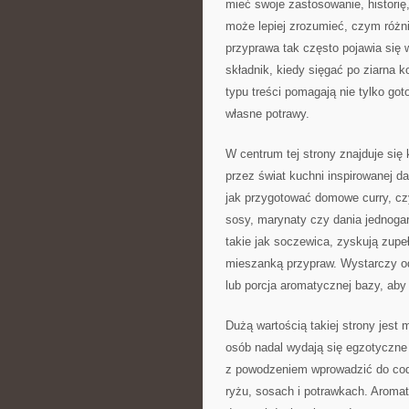
mieć swoje zastosowanie, historię
może lepiej zrozumieć, czym różn
przyprawa tak często pojawia się 
składnik, kiedy sięgać po ziarna k
typu treści pomagają nie tylko g
własne potrawy.
W centrum tej strony znajduje się 
przez świat kuchni inspirowanej d
jak przygotować domowe curry, cz
sosy, marynaty czy dania jednoga
takie jak soczewica, zyskują zupe
mieszanką przypraw. Wystarczy od
lub porcja aromatycznej bazy, aby 
Dużą wartością takiej strony jest 
osób nadal wydają się egzotyczne 
z powodzeniem wprowadzić do codz
ryżu, sosach i potrawkach. Aroma