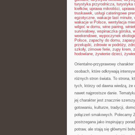
turystyka przyrodnicza
,
turystyka 
kiełków
,
uprawa mikroliści
,
uprawa
truskawek
,
usługi cateringowe pr
egzotyczne
,
wakacje last minute
,
wakacje w Polsce
,
wentylacja mie
wilgoć w domu
,
wine pairing
,
winie
survivalowy
,
wspinaczka górska
,
w
weekendowe
,
wypoczynek ekologi
Polsce
,
zapachy do domu
,
zapasy
przekąski
,
zdrowie w podróży
,
zdr
szkoły
,
zimowe ferie
,
zupy krem
,
hodowlane
,
żywienie dzieci
,
żywie
Orientalno-przyprawowy charakter t
osobach, które odkrywają intensyw
różnych stron świata. To strona, 
tych, którzy od dawna wiedzą, że 
nawet najprostsze danie. Tematyka
jej charakter jest znacznie szers
gotowaniu, kulturze, tradycji, d
połączeń smakowych. Polecamy Z
postrzegana jako inspirujący pora
potraw, ale stają się głównymi bo