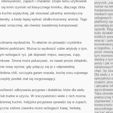
, intensywność, zapach i charakter. Dzięki temu użytkownik
przycisk „za
numer na te
i się kmin rzymski od klasycznego kminku, dlaczego złota
fundamencie 
w kuchni azjatyckiej, jak stosować pikantny aromatyczny
mediach spo
usługowych 
olendry, a kiedy lepiej wybrać słodko-korzenny aromat. Tego
platformy opa
otować smaczniej, ale również świadomiej komponować
pozwalają po
sposób. Regu
kulis działal
krótkich por
wracać i pol
kulinarna wyobraźnia. To właśnie on prowadzi czytelnika
konsekwencja
w tygodniu, a
alekimi podróżami. Można tu wyobrazić sobie artykuły o tym,
przez miesią
ym wzbogacić ryż, jak doprawić mięso, warzywa, zupy,
tym momencie
wiedzę o tym
rnkowe. Strona może pokazywać, że nawet proste składniki,
posty i jak 
łnie nowy wymiar, gdy połączy się je z odpowiednią
reklamowych
chęć, by stu
robina chili, szczypta garam masala, trochę sosu sojowego
Dla wielu z 
specjalisty
zwykły posiłek stał się rozgrzewający.
znaleźć pros
i aktualne i
wyszukiware
możliwość odkrywania przypraw i dodatków, które dla wielu
Taka skonde
lub trudne w użyciu. W rzeczywistości wiele z nich można
praktycznej 
usprawniać 
iennej kuchni. Indyjska przyprawa sprawdzi się w zupach,
koniecznośc
tyczne zielone ziarenka może wzbogacić kawę, herbatę,
wszystkiego
zacząć eksp