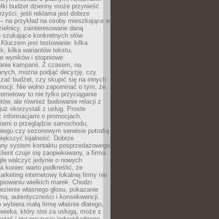
lki budżet dzienny może przynieść
zyści, jeśli reklama jest dobrze
 – na przykład na osoby mieszkające w
zielnicy, zainteresowane daną
b szukające konkretnych słów
Kluczem jest testowanie: kilka
k, kilka wariantów tekstu,
e wyników i stopniowe
anie kampanii. Z czasem, na
anych, można podjąć decyzję, czy
zać budżet, czy skupić się na innych
mocji. Nie wolno zapominać o tym, że
ternetowy to nie tylko przyciąganie
tów, ale również budowanie relacji z
już skorzystali z usług. Proste
z informacjami o promocjach,
iami o przeglądzie samochodu,
biegu czy sezonowym serwisie potrafią
iększyć lojalność. Dobrze
any system kontaktu posprzedażowego
klient czuje się zaopiekowany, a firma
gle walczyć jedynie o nowych
a koniec warto podkreślić, że
rketing internetowy lokalnej firmy nie
piowaniu wielkich marek. Chodzi
lezienie własnego głosu, pokazanie
rmą, autentyczności i konsekwencji.
o wybiera małą firmę właśnie dlatego,
owieka, który stoi za usługą, może z
wiać i ma poczucie indywidualnego