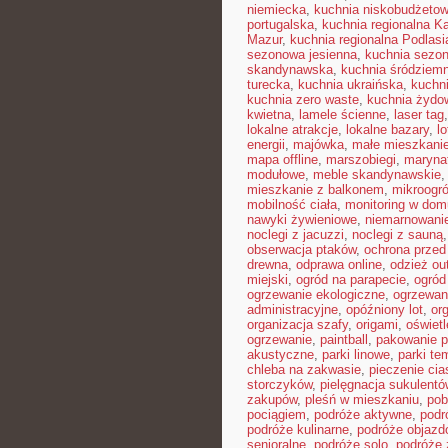
niemiecka
,
kuchnia niskobudżeto
portugalska
,
kuchnia regionalna K
Mazur
,
kuchnia regionalna Podlasi
sezonowa jesienna
,
kuchnia sezon
skandynawska
,
kuchnia śródziem
turecka
,
kuchnia ukraińska
,
kuchn
kuchnia zero waste
,
kuchnia żydo
kwietna
,
lamele ścienne
,
laser tag
lokalne atrakcje
,
lokalne bazary
,
l
energii
,
majówka
,
małe mieszkani
mapa offline
,
marszobiegi
,
maryna
modułowe
,
meble skandynawskie
mieszkanie z balkonem
,
mikroogr
mobilność ciała
,
monitoring w dom
nawyki żywieniowe
,
niemarnowanie
noclegi z jacuzzi
,
noclegi z sauną
obserwacja ptaków
,
ochrona prze
drewna
,
odprawa online
,
odzież ou
miejski
,
ogród na parapecie
,
ogród
ogrzewanie ekologiczne
,
ogrzewan
administracyjne
,
opóźniony lot
,
or
organizacja szafy
,
origami
,
oświet
ogrzewanie
,
paintball
,
pakowanie p
akustyczne
,
parki linowe
,
parki te
chleba na zakwasie
,
pieczenie cia
storczyków
,
pielęgnacja sukulentó
zakupów
,
pleśń w mieszkaniu
,
pob
pociągiem
,
podróże aktywne
,
podr
podróże kulinarne
,
podróże objaz
senioralne
,
podróże solo
,
podróże 