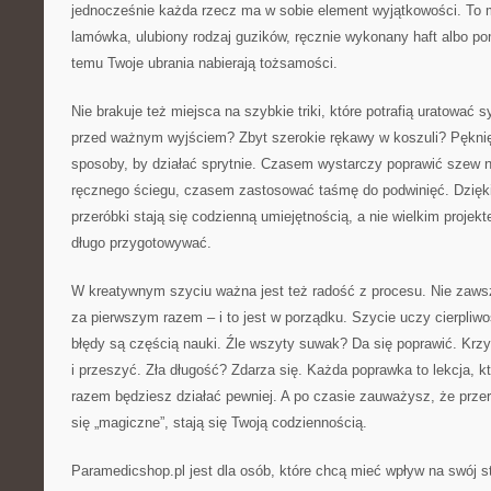
jednocześnie każda rzecz ma w sobie element wyjątkowości. To 
lamówka, ulubiony rodzaj guzików, ręcznie wykonany haft albo po
temu Twoje ubrania nabierają tożsamości.
Nie brakuje też miejsca na szybkie triki, które potrafią uratować 
przed ważnym wyjściem? Zbyt szerokie rękawy w koszuli? Pękni
sposoby, by działać sprytnie. Czasem wystarczy poprawić szew
ręcznego ściegu, czasem zastosować taśmę do podwinięć. Dzięk
przeróbki stają się codzienną umiejętnością, a nie wielkim projekt
długo przygotowywać.
W kreatywnym szyciu ważna jest też radość z procesu. Nie zawsz
za pierwszym razem – i to jest w porządku. Szycie uczy cierpliwo
błędy są częścią nauki. Źle wszyty suwak? Da się poprawić. Krz
i przeszyć. Zła długość? Zdarza się. Każda poprawka to lekcja, 
razem będziesz działać pewniej. A po czasie zauważysz, że przer
się „magiczne”, stają się Twoją codziennością.
Paramedicshop.pl jest dla osób, które chcą mieć wpływ na swój st