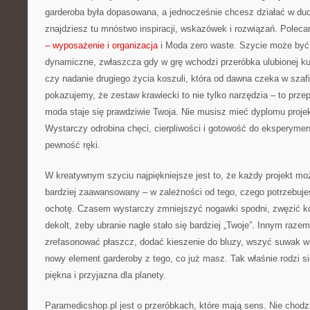
garderoba była dopasowana, a jednocześnie chcesz działać w duc
znajdziesz tu mnóstwo inspiracji, wskazówek i rozwiązań. Polec
– wyposażenie i organizacja
i Moda zero waste. Szycie może być 
dynamiczne, zwłaszcza gdy w grę wchodzi przeróbka ulubionej kur
czy nadanie drugiego życia koszuli, która od dawna czeka w szaf
pokazujemy, że zestaw krawiecki to nie tylko narzędzia – to prze
moda staje się prawdziwie Twoja. Nie musisz mieć dyplomu projek
Wystarczy odrobina chęci, cierpliwości i gotowość do eksperymen
pewność ręki.
W kreatywnym szyciu najpiękniejsze jest to, że każdy projekt mo
bardziej zaawansowany – w zależności od tego, czego potrzebuje
ochotę. Czasem wystarczy zmniejszyć nogawki spodni, zwęzić kos
dekolt, żeby ubranie nagle stało się bardziej „Twoje”. Innym raze
zrefasonować płaszcz, dodać kieszenie do bluzy, wszyć suwak w 
nowy element garderoby z tego, co już masz. Tak właśnie rodzi si
piękna i przyjazna dla planety.
Paramedicshop.pl jest o przeróbkach, które mają sens. Nie chodz