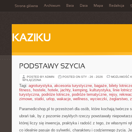
Archiwum
Bata
Data
Mapa
Redakcja
Strona główna
S
KAZIKU
PODSTAWY SZYCIA
POSTED BY ADMIN
POSTED ON STY - 26 - 2026
MOŻLIWOŚĆ 
WYŁĄCZONA
Tagi:
agroturystyka
,
akcesoria turystyczne
,
bagaże
,
bilety lotnicz
fitness
,
hostele
,
hotele
,
jachty
,
kemping
,
kulturystyka
,
linie lotnic
turystyczna
,
podróże lotnicze
,
podróże tematyczne
,
rejsy
,
rekreac
zimowe
,
statki
,
urlop
,
wakacje
,
wellness
,
wycieczki
,
żeglarstwo
,
z
Paramedicshop.pl to przestrzeń dla osób, które kochają twórcze 
ubrań tak, by z pozornie zwykłych rzeczy powstawały niepowtarzal
której liczy się inwencja, praktyka i radość z tego, że własnymi
co idealnie pasuje do sylwetki, charakteru i codziennego życia. J