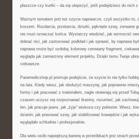
płaszcze czy kurtki – da się ulepszyć, jeśli podejdziesz do nich 
Ważnym tematem jest też szycie naprawcze, czyli wszystko to, co
koszem. Rozdarcia, przetarcia, dziurki, pęknięte szwy, zerwane gu
nie musi oznaczać końca. Wystarczy wiedzieć, jak wzmocnić newr
dobrać nici, jak zastosować podkład i jak sprawić, by naprawa b
naprawa może być ozdobą: kolorowy cerowany fragment, ciekawa a
wygląda jak zamierzony element projektu. Dzięki temu Twoje ubran
ciekawsze.
Paramedicshop.pl promuje podejście, że szycie to nie tylko hobb
na lata. Kiedy wiesz, jak obsłużyć maszynę, jak poprawnie mierz
formy i jak pracować z materiałem, nagle otwierają się przed Tobą
czasem uczysz się rozpoznawać tkaniny, rozumieć, jak zachowuje 
len, jak pracuje jeans, jak „żyje” wiskoza czy poliester. Wiesz, ki
dzianin, jak prasować szwy, jak stabilizować krawędzie i jak wyk
wyglądało schludnie i profesjonalnie.
Dla wielu osób największą barierą w przeróbkach jest strach przed