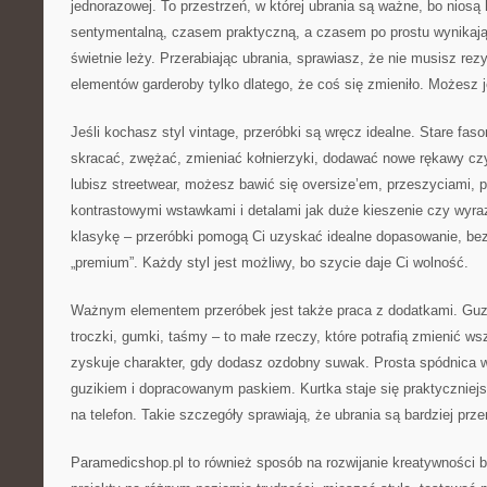
jednorazowej. To przestrzeń, w której ubrania są ważne, bo niosą
sentymentalną, czasem praktyczną, a czasem po prostu wynikają
świetnie leży. Przerabiając ubrania, sprawiasz, że nie musisz re
elementów garderoby tylko dlatego, że coś się zmieniło. Możesz j
Jeśli kochasz styl vintage, przeróbki są wręcz idealne. Stare fa
skracać, zwężać, zmieniać kołnierzyki, dodawać nowe rękawy czy
lubisz streetwear, możesz bawić się oversize’em, przeszyciami, p
kontrastowymi wstawkami i detalami jak duże kieszenie czy wyraz
klasykę – przeróbki pomogą Ci uzyskać idealne dopasowanie, bez
„premium”. Każdy styl jest możliwy, bo szycie daje Ci wolność.
Ważnym elementem przeróbek jest także praca z dodatkami. Guzik
troczki, gumki, taśmy – to małe rzeczy, które potrafią zmienić w
zyskuje charakter, gdy dodasz ozdobny suwak. Prosta spódnica w
guzikiem i dopracowanym paskiem. Kurtka staje się praktyczniej
na telefon. Takie szczegóły sprawiają, że ubrania są bardziej prz
Paramedicshop.pl to również sposób na rozwijanie kreatywności 