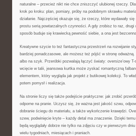
naturalne – przecież nikt nie chce zniszczyć ulubionej rzeczy. Dl
krok po kroku: plan, pomiary, próby na podobnym skrawku materia
działanie. Najczęściej okazuje się, że rzeczy, które wydawały si
prostu serią powtarzalnych czynności. A gdy zrobisz to raz, drugi r
sposób buduje się krawiecką pewność siebie, a ona jest bezcenna
Kreatywne szycie to też fantastyczna przestrzeń na rozwijanie st
bardziej ponadczasowe, ale możesz też pójść w stronę odważną
albo na szyk. Przeróbki pozwalają łączyć światy: oversize’owy T-
wcięcie w talii, jeansowa kurtka może zyskać romantyczną falban
elementem, który wygląda jak projekt z butikowej kolekcji. To wł
potem pomysł i realizacja.
Na stronie liczy się także podejście praktyczne: jak zrobić przeró
odporne na pranie. Uczysz się, że ważna jest jakość szwu, odpowi
dobranie ściegu do materiału, a także wykończenie krawędzi. Ove
szew, podwinięcie kryte – każdy detal ma znaczenie. Dzięki temu 
będą wyglądały dobrze nie tylko na zdjęciu czy w pierwszym dniu
wielu tygodniach, miesiącach i praniach.