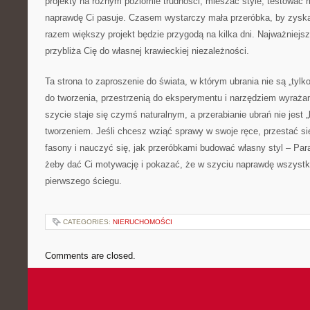
projekty na różnym poziomie trudności, mieszać style, testować m
naprawdę Ci pasuje. Czasem wystarczy mała przeróbka, by zysk
razem większy projekt będzie przygodą na kilka dni. Najważniejsze
przybliża Cię do własnej krawieckiej niezależności.
Ta strona to zaproszenie do świata, w którym ubrania nie są „tylk
do tworzenia, przestrzenią do eksperymentu i narzędziem wyrażan
szycie staje się czymś naturalnym, a przerabianie ubrań nie jest
tworzeniem. Jeśli chcesz wziąć sprawy w swoje ręce, przestać się
fasony i nauczyć się, jak przeróbkami budować własny styl – Para
żeby dać Ci motywację i pokazać, że w szyciu naprawdę wszystk
pierwszego ściegu.
CATEGORIES:
NIERUCHOMOŚCI
Comments are closed.