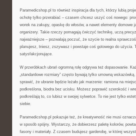
Paramedicshop.pl to również inspiracja dla tych, którzy lubią proj
ochotę tylko przerabiać – czasem chcesz uszyć coś nowego: pro
worek na zakupy, opaskę do włosów, a nawet elementy domowe j
organizery. Takie rzeczy pomagają ćwiczyć technikę, uczą precyzji
najważniejsze – pozwalają poczuć, że szycie to realna sprawczość
planujesz, tniesz, zszywasz i powstaje coś gotowego do użycia. T
satysfakcjonujące.
W przeróbkach ubrań ogromną rolę odgrywa też dopasowanie. Każde
„standardowe rozmiary” często bywają tylko umowną wskazówką.
sprawić, że ubranie będzie leżało jak marzenie: ramiona na miejscu
podkreślona, biodra bez ucisku. Możesz poprawić szerokość i wre
podkreślają to, co lubisz w swojej sylwetce. To nie jest tylko est
siebie.
Paramedicshop.pl pokazuje też, że kreatywność nie musi oznac
w sposób spójny. Wystarczy, że dobierzesz paletę kolorów, powtar
fasony i materiały. Z czasem budujesz garderobę, w której wszyst