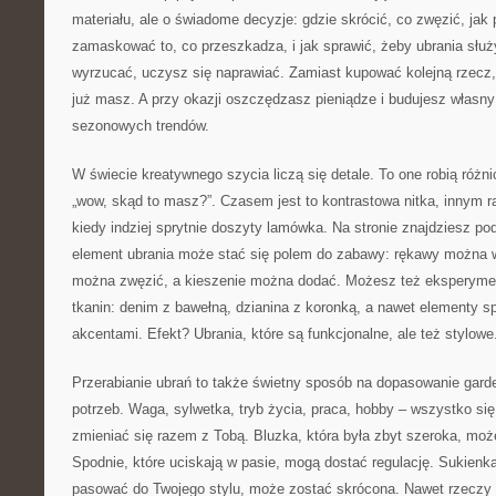
materiału, ale o świadome decyzje: gdzie skrócić, co zwęzić, jak p
zamaskować to, co przeszkadza, i jak sprawić, żeby ubrania służ
wyrzucać, uczysz się naprawiać. Zamiast kupować kolejną rzecz, 
już masz. A przy okazji oszczędzasz pieniądze i budujesz własny 
sezonowych trendów.
W świecie kreatywnego szycia liczą się detale. To one robią różni
„wow, skąd to masz?”. Czasem jest to kontrastowa nitka, innym 
kiedy indziej sprytnie doszyty lamówka. Na stronie znajdziesz po
element ubrania może stać się polem do zabawy: rękawy można w
można zwęzić, a kieszenie można dodać. Możesz też eksperym
tkanin: denim z bawełną, dzianina z koronką, a nawet elementy s
akcentami. Efekt? Ubrania, które są funkcjonalne, ale też stylowe
Przerabianie ubrań to także świetny sposób na dopasowanie gard
potrzeb. Waga, sylwetka, tryb życia, praca, hobby – wszystko si
zmieniać się razem z Tobą. Bluzka, która była zbyt szeroka, moż
Spodnie, które uciskają w pasie, mogą dostać regulację. Sukienka
pasować do Twojego stylu, może zostać skrócona. Nawet rzeczy „