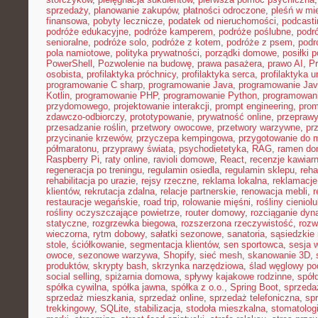
sprzedaży
,
planowanie zakupów
,
płatności odroczone
,
pleśń w mi
finansowa
,
pobyty lecznicze
,
podatek od nieruchomości
,
podcasti
podróże edukacyjne
,
podróże kamperem
,
podróże poślubne
,
podr
senioralne
,
podróże solo
,
podróże z kotem
,
podróże z psem
,
podr
pola namiotowe
,
polityka prywatności
,
porządki domowe
,
posiłki p
PowerShell
,
Pozwolenie na budowę
,
prawa pasażera
,
prawo AI
,
P
osobista
,
profilaktyka próchnicy
,
profilaktyka serca
,
profilaktyka 
programowanie C sharp
,
programowanie Java
,
programowanie Jav
Kotlin
,
programowanie PHP
,
programowanie Python
,
programowani
przydomowego
,
projektowanie interakcji
,
prompt engineering
,
prom
zdawczo-odbiorczy
,
prototypowanie
,
prywatność online
,
przepraw
przesadzanie roślin
,
przetwory owocowe
,
przetwory warzywne
,
pr
przycinanie krzewów
,
przyczepa kempingowa
,
przygotowanie do 
półmaratonu
,
przyprawy świata
,
psychodietetyka
,
RAG
,
ramen d
Raspberry Pi
,
raty online
,
ravioli domowe
,
React
,
recenzje kawiarn
regeneracja po treningu
,
regulamin osiedla
,
regulamin sklepu
,
reha
rehabilitacja po urazie
,
rejsy rzeczne
,
reklama lokalna
,
reklamacje
klientów
,
rekrutacja zdalna
,
relacje partnerskie
,
renowacja mebli
,
r
restauracje wegańskie
,
road trip
,
rolowanie mięśni
,
rośliny cieniol
rośliny oczyszczające powietrze
,
router domowy
,
rozciąganie dy
statyczne
,
rozgrzewka biegowa
,
rozszerzona rzeczywistość
,
rozw
wieczorna
,
rytm dobowy
,
sałatki sezonowe
,
sanatoria
,
sąsiedzkie 
stole
,
ściółkowanie
,
segmentacja klientów
,
sen sportowca
,
sesja 
owoce
,
sezonowe warzywa
,
Shopify
,
sieć mesh
,
skanowanie 3D
,
produktów
,
skrypty bash
,
skrzynka narzędziowa
,
ślad węglowy po
social selling
,
spiżarnia domowa
,
spływy kajakowe rodzinne
,
spół
spółka cywilna
,
spółka jawna
,
spółka z o.o.
,
Spring Boot
,
sprzeda
sprzedaż mieszkania
,
sprzedaż online
,
sprzedaż telefoniczna
,
spr
trekkingowy
,
SQLite
,
stabilizacja
,
stodoła mieszkalna
,
stomatolo