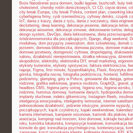
Boże Narodzenie poza domem
,
budki lęgowe
,
bushcraft
,
buty tre
cholesterol
,
choroby roślin doniczkowych
,
CI CD
,
cięcie drzew
,
ci
city break Europa
,
city break Polska
,
content plan
,
coworking loka
cyberhigiena firmy
,
cydr rzemieślniczy
,
cyfrowy detoks
,
czujnik c
IoT
,
dania z kaszy
,
dania z ryżu
,
dania z soczewicy
,
data enginee
decluttering
,
deep learning
,
dekoracje jesienne
,
dekoracje letnie
,
d
dekoracje wiosenne
,
dekoracje zimowe
,
dekorowanie tortów
,
dele
design system
,
DevOps
,
dieta lekkostrawna
,
dieta przeciwzapaln
śródziemnomorska dla początkujących
,
Django
,
długi weekend
,
D
modułowy
,
dom przyjazny zwierzętom
,
dom szkieletowy
,
domek c
jeziorem
,
domowa biblioteczka
,
domowa pizzeria
,
domowe makar
domowe przetwory
,
dostępność cyfrowa
,
dropshipping
,
drukowani
salonu
,
działalność nierejestrowana
,
działka rekreacyjna
,
dziennik
ekopodróże
,
elektrolity
,
elektronika DIY
,
email marketing
,
ergonom
etykiety kurierskie
,
etykiety spożywcze
,
faktura elektroniczna
,
fe
napoje
,
Figma
,
first minute
,
fizjoprofilaktyka
,
Flask
,
florystyka d
górska
,
fotografia nocna
,
fotografia podróżnicza
,
frontend
,
fulfillm
podziemny
,
glamping
,
góry w Polsce
,
gotowanie dla dwojga
,
gotow
rodzinne
,
grafika wektorowa
,
granice osobiste
,
GraphQL
,
gravel
,
g
headless CMS
,
higiena jamy ustnej
,
higiena snu
,
higiena wzroku
,
rodzinne
,
hummus domowy
,
hurtownie danych
,
hydroponika dom
implanty słuchowe
,
indeks glikemiczny
,
Instagram Reels
,
insulin
inteligencja emocjonalna
,
inteligentny termostat
,
internet satelitar
jednoosobowa działalność
,
jedzenie intuicyjne
,
jesienne wyjazdy
,
początkujących
,
kącik czytelniczy
,
kajaki weekendowe
,
kalendarz
kamera internetowa
,
kampanie sezonowe
,
karmnik dla ptaków
,
ka
aranżacja
,
kempingi nad morzem
,
kino domowe
,
koktajle bezalko
roku
,
komórka lokatorska
,
kompozycje kwiatowe
,
komunikacja be
konsole do gier
,
konsultacja psychologiczna
,
konteneryzacja
,
kon
zapasowe
,
koszt pozyskania klienta
,
kotłownia domowa
,
KPI
,
KS