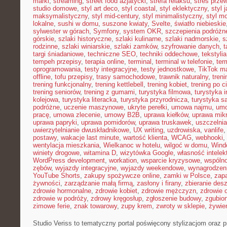
marki
,
streaming
,
street food azjatycki
,
strefa relaksu
,
stres przew
studio domowe
,
styl art deco
,
styl coastal
,
styl eklektyczny
,
styl 
maksymalistyczny
,
styl mid-century
,
styl minimalistyczny
,
styl m
lokalne
,
sushi w domu
,
suszone kwiaty
,
Svelte
,
światło niebieskie
sylwester w górach
,
Symfony
,
system OKR
,
szczepienia podróżn
górskie
,
szlaki historyczne
,
szlaki kulinarne
,
szlaki nadmorskie
,
s
rodzinne
,
szlaki winiarskie
,
szlaki zamków
,
szyfrowanie danych
,
t
targi śniadaniowe
,
techniczne SEO
,
techniki oddechowe
,
tekstyl
tempeh przepisy
,
terapia online
,
terminal
,
terminal w telefonie
,
ter
oprogramowania
,
testy integracyjne
,
testy jednostkowe
,
TikTok ma
offline
,
tofu przepisy
,
trasy samochodowe
,
trawnik naturalny
,
treni
trening funkcjonalny
,
trening kettlebell
,
trening kobiet
,
trening po c
trening seniorów
,
trening z gumami
,
turystyka filmowa
,
turystyka i
kolejowa
,
turystyka literacka
,
turystyka przyrodnicza
,
turystyka s
podróżne
,
uczenie maszynowe
,
ukryte perełki
,
umowa najmu
,
umo
pracę
,
umowa zlecenie
,
umowy B2B
,
uprawa kiełków
,
uprawa mikr
uprawa papryki
,
uprawa pomidorów
,
uprawa truskawek
,
uszczelnia
uwierzytelnianie dwuskładnikowe
,
UX writing
,
uzdrowiska
,
vanlife
postawy
,
wakacje last minute
,
wartość klienta
,
WCAG
,
webhooki
,
wentylacja mieszkania
,
Wielkanoc w hotelu
,
wilgoć w domu
,
Wind
winiety drogowe
,
witamina D
,
wizytówka Google
,
własność intelek
WordPress development
,
workation
,
wsparcie kryzysowe
,
wspóln
zębów
,
wyjazdy integracyjne
,
wyjazdy weekendowe
,
wynagrodzen
YouTube Shorts
,
zakupy spożywcze online
,
zamki w Polsce
,
zap
żywności
,
zarządzanie małą firmą
,
zasłony i firany
,
zbieranie des
zdrowie hormonalne
,
zdrowie kobiet
,
zdrowie mężczyzn
,
zdrowie 
zdrowie w podróży
,
zdrowy kręgosłup
,
zgłoszenie budowy
,
zgubio
zimowe ferie
,
znak towarowy
,
zupy krem
,
zwroty w sklepie
,
żywien
Studio Veriss to tematyczny portal poświęcony stylizacjom oraz