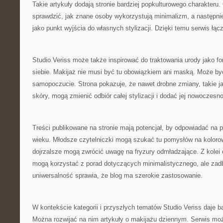
Takie artykuły dodają stronie bardziej popkulturowego charakteru.
sprawdzić, jak znane osoby wykorzystują minimalizm, a następni
jako punkt wyjścia do własnych stylizacji. Dzięki temu serwis łą
Studio Veriss może także inspirować do traktowania urody jako 
siebie. Makijaż nie musi być tu obowiązkiem ani maską. Może by
samopoczucie. Strona pokazuje, że nawet drobne zmiany, takie j
skóry, mogą zmienić odbiór całej stylizacji i dodać jej nowoczesno
Treści publikowane na stronie mają potencjał, by odpowiadać na
wieku. Młodsze czytelniczki mogą szukać tu pomysłów na kolor
dojrzalsze mogą zwrócić uwagę na fryzury odmładzające. Z kole
mogą korzystać z porad dotyczących minimalistycznego, ale za
uniwersalność sprawia, że blog ma szerokie zastosowanie.
W kontekście kategorii i przyszłych tematów Studio Veriss daje 
Można rozwijać na nim artykuły o makijażu dziennym. Serwis moż