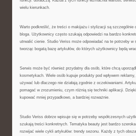
funkcji: doradczą. Każda z tych funkcji wzmacnia wartość serwisu
wielu kierunkach.
Warto podkreślić, że treści o makijażu i stylizacji są szczególn
bloga. Użytkownicy często szukają odpowiedzi na bardzo konkretne
utrwalić cienie. Studio Veriss może odpowiadać na te potrzeby w
tworząc bogatą bazę artykułów, do których użytkownicy będą wra
Serwis może być również przydatny dla osób, które chcą uporzą
kosmetykach. Wiele osób kupuje produkty pod wpływem reklamy, al
używać lub dlaczego nie działają zgodnie z oczekiwaniami. Artyk
pomagać w zrozumieniu, czym różnią się techniki aplikacji. Dzię
kupować mniej przypadkowo, a bardziej rozważnie.
Studio Veriss dobrze wpisuje się w potrzeby współczesnych użytk
szukają treści konkretnych. Tematyka beauty jest bardzo szeroka
rozwijać wiele cykli artykułów: trendy sezonu. Każdy z tych obsz