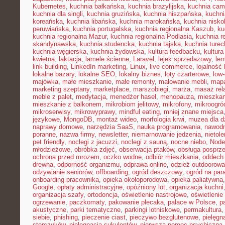
Kubernetes
,
kuchnia bałkańska
,
kuchnia brazylijska
,
kuchnia cam
kuchnia dla singli
,
kuchnia gruzińska
,
kuchnia hiszpańska
,
kuchni
koreańska
,
kuchnia libańska
,
kuchnia marokańska
,
kuchnia nisk
peruwiańska
,
kuchnia portugalska
,
kuchnia regionalna Kaszub
,
ku
kuchnia regionalna Mazur
,
kuchnia regionalna Podlasia
,
kuchnia r
skandynawska
,
kuchnia studencka
,
kuchnia tajska
,
kuchnia turec
kuchnia węgierska
,
kuchnia żydowska
,
kultura feedbacku
,
kultura
kwietna
,
laktacja
,
lamele ścienne
,
Laravel
,
lejek sprzedażowy
,
le
link building
,
LinkedIn marketing
,
Linux
,
live commerce
,
lojalność 
lokalne bazary
,
lokalne SEO
,
lokalny biznes
,
loty czarterowe
,
low
majówka
,
małe mieszkanie
,
małe remonty
,
malowanie mebli
,
mapa
marketing szeptany
,
marketplace
,
marszobiegi
,
marża
,
masaż rel
meble z palet
,
medytacja
,
menedżer haseł
,
menopauza
,
mieszka
mieszkanie z balkonem
,
mikrobiom jelitowy
,
mikrofony
,
mikroogró
mikroserwisy
,
mikrowyprawy
,
mindful eating
,
mniej znane miejsca
językowe
,
MongoDB
,
montaż wideo
,
morfologia krwi
,
muzea dla d
naprawy domowe
,
narzędzia SaaS
,
nauka programowania
,
nawodn
poranne
,
nazwa firmy
,
newsletter
,
niemarnowanie jedzenia
,
nietol
pet friendly
,
noclegi z jacuzzi
,
noclegi z sauną
,
nocne niebo
,
Node
młodzieżowe
,
obróbka zdjęć
,
obserwacja ptaków
,
obsługa posprz
ochrona przed mrozem
,
oczko wodne
,
odbiór mieszkania
,
oddech
drewna
,
odporność organizmu
,
odprawa online
,
odzież outdoorowa
odżywianie seniorów
,
offboarding
,
ogród deszczowy
,
ogród na par
onboarding pracownika
,
opieka okołoporodowa
,
opieka paliatywna
Google
,
opłaty administracyjne
,
opóźniony lot
,
organizacja kuchni
organizacja szafy
,
ortodoncja
,
oświetlenie nastrojowe
,
oświetlenie
ogrzewanie
,
paczkomaty
,
pakowanie plecaka
,
pałace w Polsce
,
p
akustyczne
,
parki tematyczne
,
parkingi lotniskowe
,
permakultura
siebie
,
phishing
,
pieczenie ciast
,
pieczywo bezglutenowe
,
pielęgn
storczyków
,
pielęgnacja sukulentów
,
pierwsza pomoc psychiczna