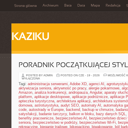
Archiwum
Bata
Data
Mapa
Redakcja
Strona główna
S
KAZIKU
PORADNIK POCZĄTKUJĄCEJ STYL
POSTED BY ADMIN
POSTED ON CZE - 19 - 2026
MOŻLIWOŚĆ 
WYŁĄCZONA
Tagi:
administracja serwerami
,
Adobe XD
,
agenci AI
,
agroturysty
aktywizacja seniora
,
aktywność po pracy
,
alergie pokarmowe
,
alg
Amazon
,
analiza konkurencji
,
andropauza
,
Angular
,
aparaty słuch
platform
,
aplikacje desktopowe
,
aplikacje podróżnicze
,
aplikacje
apteczka turystyczna
,
architektura aplikacji
,
architektura system
domowa
,
astroturystyka
,
audyt SEO
,
automaty AI
,
automatyka g
code
,
autostrady w Europie
,
backend
,
backup w chmurze
,
badania
satysfakcji
,
badanie tarczycy
,
balkon w bloku
,
bazy danych SQL
,
benefity pracownicze
,
bezpieczeństwo AI
,
bezpieczeństwo dzieci
seniora
,
bezpieczeństwo w podróży
,
bezpieczeństwo Wi-Fi
,
bezpi
rekreacyjne
,
bieganie trailowe
,
bikepacking
,
biwakowanie
,
ból bar