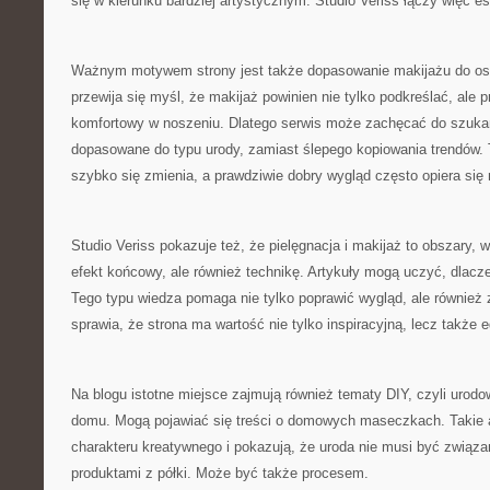
się w kierunku bardziej artystycznym. Studio Veriss łączy więc 
Ważnym motywem strony jest także dopasowanie makijażu do os
przewija się myśl, że makijaż powinien nie tylko podkreślać, ale
komfortowy w noszeniu. Dlatego serwis może zachęcać do szukan
dopasowane do typu urody, zamiast ślepego kopiowania trendów. 
szybko się zmienia, a prawdziwie dobry wygląd często opiera się n
Studio Veriss pokazuje też, że pielęgnacja i makijaż to obszary, w
efekt końcowy, ale również technikę. Artykuły mogą uczyć, dlacz
Tego typu wiedza pomaga nie tylko poprawić wygląd, ale również
sprawia, że strona ma wartość nie tylko inspiracyjną, lecz także 
Na blogu istotne miejsce zajmują również tematy DIY, czyli urodo
domu. Mogą pojawiać się treści o domowych maseczkach. Takie a
charakteru kreatywnego i pokazują, że uroda nie musi być związ
produktami z półki. Może być także procesem.