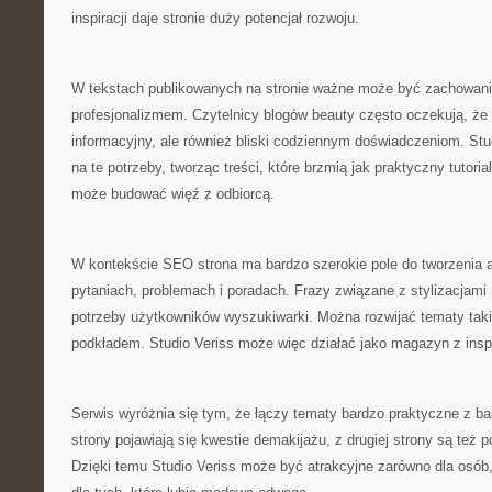
inspiracji daje stronie duży potencjał rozwoju.
W tekstach publikowanych na stronie ważne może być zachowan
profesjonalizmem. Czytelnicy blogów beauty często oczekują, że a
informacyjny, ale również bliski codziennym doświadczeniom. St
na te potrzeby, tworząc treści, które brzmią jak praktyczny tutoria
może budować więź z odbiorcą.
W kontekście SEO strona ma bardzo szerokie pole do tworzenia a
pytaniach, problemach i poradach. Frazy związane z stylizacjami 
potrzeby użytkowników wyszukiwarki. Można rozwijać tematy takie
podkładem. Studio Veriss może więc działać jako magazyn z ins
Serwis wyróżnia się tym, że łączy tematy bardzo praktyczne z bar
strony pojawiają się kwestie demakijażu, z drugiej strony są też 
Dzięki temu Studio Veriss może być atrakcyjne zarówno dla osób, 