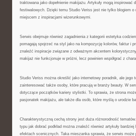
traktowana jako dopełnienie makijażu. Artykuły mogą inspirować 
festiwalowych. Dzięki temu Studio Veriss jest nie tylko blogiem o
miejscem z inspiracjami wizerunkowymi.
Serwis obejmuje również zagadnienia z kategorii estetyka codzien
pomagają spojrzeć na styl jako na kompozycję kolorów, faktur i pr
znaleźć inspiracje związane z odważnym akcentem kolorystyczny
makijaż nie funkcjonuje w próżni, lecz powinien współgrać z char
Studio Veriss można określić jako internetowy poradnik, ale jeg
zainteresować także osoby, które pracują w branży beauty. W serw
dotyczące początków kariery stylistki. To sprawia, że strona może
pasjonatek makijażu, ale także dla osób, które myślą o urodzie ba
Charakterystyczną cechą strony jest duża różnorodność tematów
typu jak dobrać podkład można znaleźć również artykuły bardziej 
efektach scenicznych. Taka mieszanka sprawia, że serwis może 