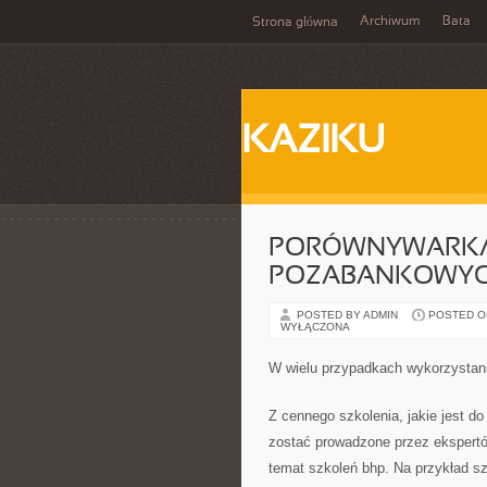
Archiwum
Bata
Strona główna
KAZIKU
PORÓWNYWARKA
POZABANKOWY
POSTED BY ADMIN
POSTED ON 
WYŁĄCZONA
W wielu przypadkach wykorzystan
Z cennego szkolenia, jakie jest d
zostać prowadzone przez ekspert
temat szkoleń bhp. Na przykład s