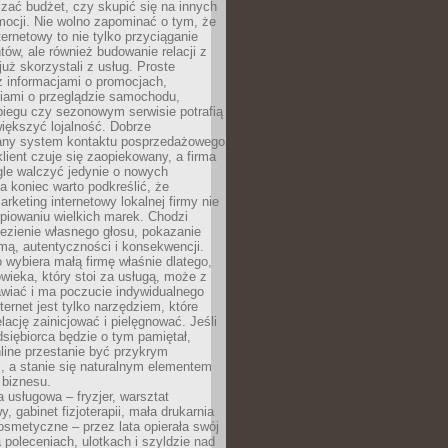
zać budżet, czy skupić się na innych
mocji. Nie wolno zapominać o tym, że
ternetowy to nie tylko przyciąganie
tów, ale również budowanie relacji z
już skorzystali z usług. Proste
z informacjami o promocjach,
iami o przeglądzie samochodu,
biegu czy sezonowym serwisie potrafią
iększyć lojalność. Dobrze
any system kontaktu posprzedażowego
klient czuje się zaopiekowany, a firma
gle walczyć jedynie o nowych
a koniec warto podkreślić, że
rketing internetowy lokalnej firmy nie
piowaniu wielkich marek. Chodzi
lezienie własnego głosu, pokazanie
rmą, autentyczności i konsekwencji.
o wybiera małą firmę właśnie dlatego,
owieka, który stoi za usługą, może z
wiać i ma poczucie indywidualnego
ternet jest tylko narzędziem, które
lację zainicjować i pielęgnować. Jeśli
dsiębiorca będzie o tym pamiętał,
line przestanie być przykrym
, a stanie się naturalnym elementem
 biznesu.
a usługowa – fryzjer, warsztat
 gabinet fizjoterapii, mała drukarnia
osmetyczne – przez lata opierała swój
 poleceniach, ulotkach i szyldzie nad