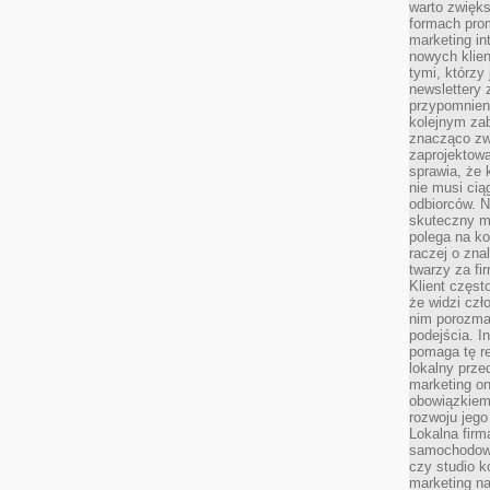
warto zwięks
formach pro
marketing in
nowych klien
tymi, którzy 
newslettery 
przypomnien
kolejnym za
znacząco zw
zaprojektow
sprawia, że 
nie musi cią
odbiorców. N
skuteczny ma
polega na ko
raczej o zna
twarzy za fi
Klient częst
że widzi czł
nim porozma
podejścia. In
pomaga tę re
lokalny prze
marketing on
obowiązkiem
rozwoju jego
Lokalna firm
samochodowy,
czy studio k
marketing na