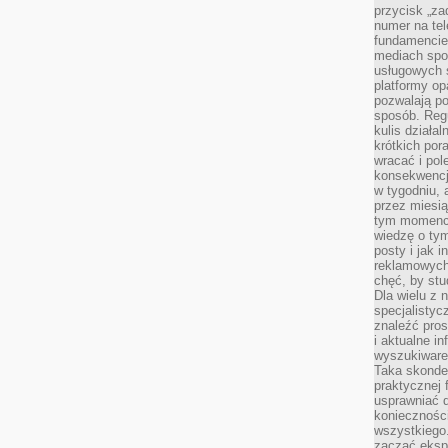
przycisk „za
numer na te
fundamencie 
mediach spo
usługowych 
platformy opa
pozwalają po
sposób. Regu
kulis działal
krótkich por
wracać i pol
konsekwencja
w tygodniu, a
przez miesią
tym momencie
wiedzę o tym
posty i jak 
reklamowych
chęć, by stu
Dla wielu z 
specjalisty
znaleźć pros
i aktualne i
wyszukiware
Taka skonde
praktycznej 
usprawniać 
koniecznośc
wszystkiego
zacząć eksp