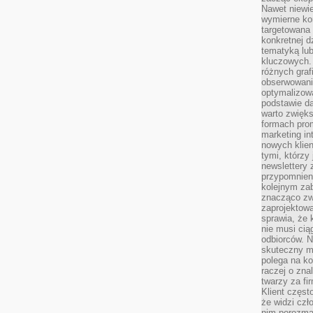
Nawet niewie
wymierne kor
targetowana
konkretnej d
tematyką lu
kluczowych. 
różnych grafi
obserwowani
optymalizow
podstawie d
warto zwięks
formach pro
marketing in
nowych klien
tymi, którzy 
newslettery 
przypomnien
kolejnym za
znacząco zw
zaprojektow
sprawia, że 
nie musi cią
odbiorców. N
skuteczny ma
polega na ko
raczej o zna
twarzy za fi
Klient częst
że widzi czł
nim porozma