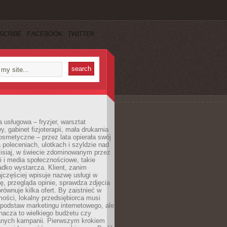
SCRIBE
FACEBOOK
TWITTER
a usługowa – fryzjer, warsztat
 gabinet fizjoterapii, mała drukarnia
osmetyczne – przez lata opierała swój
 poleceniach, ulotkach i szyldzie nad
zisiaj, w świecie zdominowanym przez
 i media społecznościowe, takie
adko wystarcza. Klient, zanim
jczęściej wpisuje nazwę usługi w
, przegląda opinie, sprawdza zdjęcia
porównuje kilka ofert. By zaistnieć w
ości, lokalny przedsiębiorca musi
podstaw marketingu internetowego, ale
nacza to wielkiego budżetu czy
nych kampanii. Pierwszym krokiem