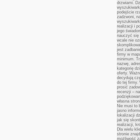
drzwiami. D
wyszukiwarki
podejście rz
zadzwoni, na
wyszukiwarkę
realizacji i 
jego świadom
nauczyć się 
wcale nie oz
skomplikowa
jest zadbani
firmy w mapa
minimum. Tr
nazwę, adres
kategorię dzi
oferty. Ważn
decydują czę
do tej firmy
prosić zadow
recenzji – n
podziękowani
własna stron
Nie musi to 
jasno inform
lokalizacji d
jak się skon
realizacji, k
Dla wielu kl
stronie znaj
możliwość za