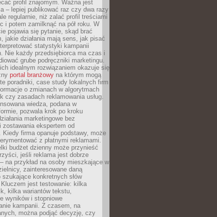
ecać profil znajomym. Ważna jest
 – lepiej publikować raz czy dwa razy
le regularnie, niż zalać profil treściami
c i potem zamilknąć na pół roku. W
 pojawia się pytanie, skąd brać
, jakie działania mają sens, jak pisać
interpretować statystyki kampanii
. Nie każdy przedsiębiorca ma czas i
diować grube podręczniki marketingu.
nich idealnym rozwiązaniem okazuje się
czny
portal branżowy
na którym mogą
te poradniki, case study lokalnych firm
nformacje o zmianach w algorytmach
k czy zasadach reklamowania usług.
nsowana wiedza, podana w
formie, pozwala krok po kroku
działania marketingowe bez
i zostawania ekspertem od
. Kiedy firma opanuje podstawy, może
erymentować z płatnymi reklamami.
lki budżet dzienny może przynieść
zyści, jeśli reklama jest dobrze
 – na przykład na osoby mieszkające w
zielnicy, zainteresowane daną
b szukające konkretnych słów
Kluczem jest testowanie: kilka
k, kilka wariantów tekstu,
e wyników i stopniowe
anie kampanii. Z czasem, na
anych, można podjąć decyzję, czy