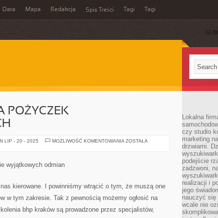
Data
Mapa
Redakcja
Tagi
Tagi
Spis Treści
SUB
 POŻYCZEK
Lokalna firm
CH
samochodowy,
czy studio k
marketing na
PORÓWNYWARKA
LIP - 20 - 2025
MOŻLIWOŚĆ KOMENTOWANIA
ZOSTAŁA
drzwiami. D
POŻYCZEK
POZABANKOWYCH
wyszukiwarki
podejście rz
ie wyjątkowych odmian
zadzwoni, na
wyszukiwarkę
realizacji i 
o nas kierowane. I powinniśmy wtrącić o tym, że muszą one
jego świadom
nauczyć się 
ów w tym zakresie. Tak z pewnością możemy ogłosić na
wcale nie oz
zkolenia bhp kraków są prowadzone przez specjalistów,
skomplikowa