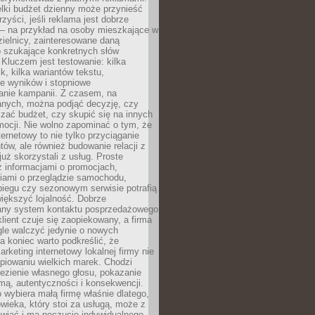
lki budżet dzienny może przynieść
zyści, jeśli reklama jest dobrze
 – na przykład na osoby mieszkające w
zielnicy, zainteresowane daną
b szukające konkretnych słów
Kluczem jest testowanie: kilka
k, kilka wariantów tekstu,
e wyników i stopniowe
anie kampanii. Z czasem, na
anych, można podjąć decyzję, czy
zać budżet, czy skupić się na innych
mocji. Nie wolno zapominać o tym, że
ternetowy to nie tylko przyciąganie
tów, ale również budowanie relacji z
już skorzystali z usług. Proste
z informacjami o promocjach,
iami o przeglądzie samochodu,
biegu czy sezonowym serwisie potrafią
iększyć lojalność. Dobrze
any system kontaktu posprzedażowego
klient czuje się zaopiekowany, a firma
gle walczyć jedynie o nowych
a koniec warto podkreślić, że
rketing internetowy lokalnej firmy nie
piowaniu wielkich marek. Chodzi
lezienie własnego głosu, pokazanie
rmą, autentyczności i konsekwencji.
o wybiera małą firmę właśnie dlatego,
owieka, który stoi za usługą, może z
wiać i ma poczucie indywidualnego