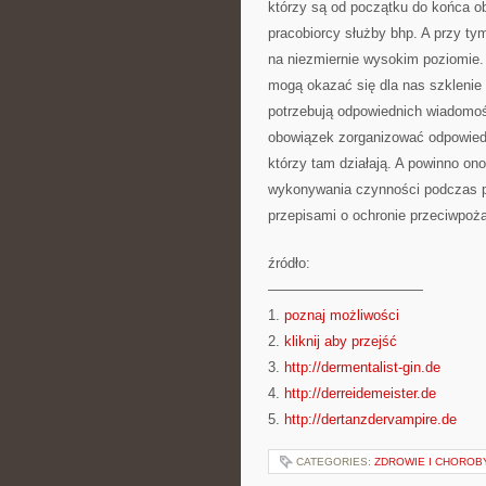
którzy są od początku do końca o
pracobiorcy służby bhp. A przy t
na niezmiernie wysokim poziomie
mogą okazać się dla nas szklenie 
potrzebują odpowiednich wiadomo
obowiązek zorganizować odpowiedni
którzy tam działają. A powinno on
wykonywania czynności podczas po
przepisami o ochronie przeciwpoża
źródło:
———————————
1.
poznaj możliwości
2.
kliknij aby przejść
3.
http://dermentalist-gin.de
4.
http://derreidemeister.de
5.
http://dertanzdervampire.de
CATEGORIES:
ZDROWIE I CHOROB