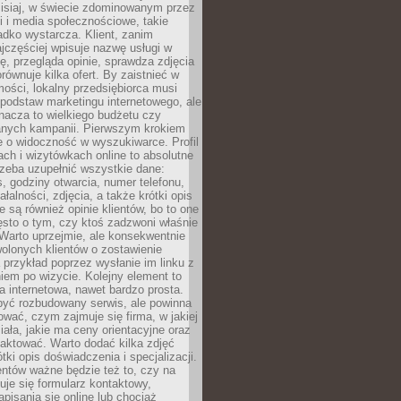
zisiaj, w świecie zdominowanym przez
 i media społecznościowe, takie
adko wystarcza. Klient, zanim
jczęściej wpisuje nazwę usługi w
, przegląda opinie, sprawdza zdjęcia
porównuje kilka ofert. By zaistnieć w
ości, lokalny przedsiębiorca musi
podstaw marketingu internetowego, ale
nacza to wielkiego budżetu czy
nych kampanii. Pierwszym krokiem
e o widoczność w wyszukiwarce. Profil
ch i wizytówkach online to absolutne
zeba uzupełnić wszystkie dane:
, godziny otwarcia, numer telefonu,
ałalności, zdjęcia, a także krótki opis
e są również opinie klientów, bo to one
sto o tym, czy ktoś zadzwoni właśnie
. Warto uprzejmie, ale konsekwentnie
olonych klientów o zostawienie
a przykład poprzez wysłanie im linku z
em po wizycie. Kolejny element to
a internetowa, nawet bardzo prosta.
być rozbudowany serwis, ale powinna
ować, czym zajmuje się firma, w jakiej
ziała, jakie ma ceny orientacyjne oraz
taktować. Warto dodać kilka zdjęć
rótki opis doświadczenia i specjalizacji.
ientów ważne będzie też to, czy na
duje się formularz kontaktowy,
pisania się online lub chociaż