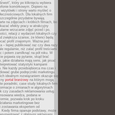
dzwoń”, który po kliknięciu wybiera
lefonie komórkowym. Dopiero na
wizytówki i strony warto myśleć o
łecznościowych. Dla lokalnych firm
szczególnie przydatne bywają
rte na zdjęciach i krótkich filmach, bo
kazać efekty pracy w atrakcyjny
larne wrzucanie zdjęć przed i po,
ności, relacji z wydarzeń lokalnych czy
ad zwiększa szanse, że klienci będą
ecać profil znajomym. Ważna jest
 – lepiej publikować raz czy dwa razy
le regularnie, niż zalać profil treściami
c i potem zamilknąć na pół roku. W
 pojawia się pytanie, skąd brać
, jakie działania mają sens, jak pisać
interpretować statystyki kampanii
. Nie każdy przedsiębiorca ma czas i
diować grube podręczniki marketingu.
nich idealnym rozwiązaniem okazuje się
czny
portal branżowy
na którym mogą
te poradniki, case study lokalnych firm
nformacje o zmianach w algorytmach
k czy zasadach reklamowania usług.
nsowana wiedza, podana w
formie, pozwala krok po kroku
działania marketingowe bez
i zostawania ekspertem od
. Kiedy firma opanuje podstawy, może
erymentować z płatnymi reklamami.