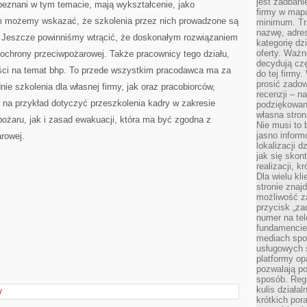
jest zadbani
beznani w tym temacie, mają wykształcenie, jako
firmy w mapa
ym możemy wskazać, że szkolenia przez nich prowadzone są
minimum. Tr
nazwę, adres
. Jeszcze powinniśmy wtrącić, że doskonałym rozwiązaniem
kategorię dzi
oferty. Ważn
ochrony przeciwpożarowej. Także pracownicy tego działu,
decydują czę
ści na temat bhp. To przede wszystkim pracodawca ma za
do tej firmy
prosić zadow
e szkolenia dla własnej firmy, jak oraz pracobiorców,
recenzji – n
o na przykład dotyczyć przeszkolenia kadry w zakresie
podziękowani
własna stron
żaru, jak i zasad ewakuacji, która ma być zgodna z
Nie musi to 
jasno inform
rowej.
lokalizacji d
jak się skon
realizacji, k
Dla wielu kl
stronie znaj
możliwość za
przycisk „za
numer na te
fundamencie 
mediach spo
usługowych 
platformy opa
pozwalają po
sposób. Regu
kulis działal
Y
krótkich por