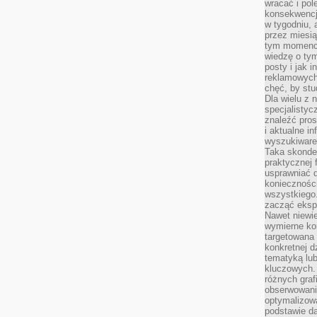
wracać i pol
konsekwencja
w tygodniu, a
przez miesią
tym momencie
wiedzę o tym
posty i jak 
reklamowych
chęć, by stu
Dla wielu z 
specjalisty
znaleźć pros
i aktualne i
wyszukiware
Taka skonde
praktycznej 
usprawniać 
koniecznośc
wszystkiego
zacząć eksp
Nawet niewie
wymierne kor
targetowana
konkretnej d
tematyką lu
kluczowych. 
różnych grafi
obserwowani
optymalizow
podstawie d