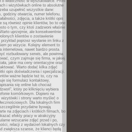
e o widoczność w wyszukiwarce. Profil
ch i wizytówkach online to absolutne
zeba uzupełnić wszystkie dane:
, godziny otwarcia, numer telefonu,
ałalności, zdjęcia, a także krótki opis
e są również opinie klientów, bo to one
sto o tym, czy ktoś zadzwoni właśnie
. Warto uprzejmie, ale konsekwentnie
olonych klientów o zostawienie
a przykład poprzez wysłanie im linku z
em po wizycie. Kolejny element to
a internetowa, nawet bardzo prosta.
być rozbudowany serwis, ale powinna
ować, czym zajmuje się firma, w jakiej
ziała, jakie ma ceny orientacyjne oraz
taktować. Warto dodać kilka zdjęć
rótki opis doświadczenia i specjalizacji.
ientów ważne będzie też to, czy na
duje się formularz kontaktowy,
pisania się online lub chociaż
dzwoń”, który po kliknięciu wybiera
lefonie komórkowym. Dopiero na
wizytówki i strony warto myśleć o
łecznościowych. Dla lokalnych firm
szczególnie przydatne bywają
rte na zdjęciach i krótkich filmach, bo
kazać efekty pracy w atrakcyjny
larne wrzucanie zdjęć przed i po,
ności, relacji z wydarzeń lokalnych czy
ad zwiększa szanse, że klienci będą