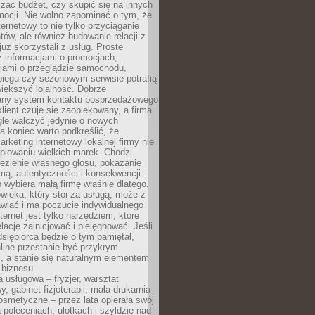
zać budżet, czy skupić się na innych
mocji. Nie wolno zapominać o tym, że
ternetowy to nie tylko przyciąganie
tów, ale również budowanie relacji z
już skorzystali z usług. Proste
z informacjami o promocjach,
iami o przeglądzie samochodu,
biegu czy sezonowym serwisie potrafią
iększyć lojalność. Dobrze
any system kontaktu posprzedażowego
klient czuje się zaopiekowany, a firma
gle walczyć jedynie o nowych
a koniec warto podkreślić, że
rketing internetowy lokalnej firmy nie
piowaniu wielkich marek. Chodzi
lezienie własnego głosu, pokazanie
rmą, autentyczności i konsekwencji.
o wybiera małą firmę właśnie dlatego,
owieka, który stoi za usługą, może z
wiać i ma poczucie indywidualnego
ternet jest tylko narzędziem, które
lację zainicjować i pielęgnować. Jeśli
dsiębiorca będzie o tym pamiętał,
line przestanie być przykrym
, a stanie się naturalnym elementem
 biznesu.
a usługowa – fryzjer, warsztat
 gabinet fizjoterapii, mała drukarnia
osmetyczne – przez lata opierała swój
 poleceniach, ulotkach i szyldzie nad