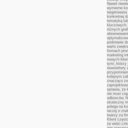
Nawet niewie
wymierne kor
targetowana
konkretnej d
tematyką lu
kluczowych. 
różnych grafi
obserwowani
optymalizow
podstawie d
warto zwięks
formach pro
marketing in
nowych klien
tymi, którzy 
newslettery 
przypomnien
kolejnym za
znacząco zw
zaprojektow
sprawia, że 
nie musi cią
odbiorców. N
skuteczny ma
polega na ko
raczej o zna
twarzy za fi
Klient częst
że widzi czł
nim porozma