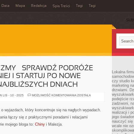
Data
Mapa
Redakcja
Tagi
Tagi
Spis Treści
SUB
ZMY – SPRAWDŹ PODRÓŻE
Lokalna firm
IEJ I STARTUJ PO NOWE
samochodowy,
czy studio k
 NAJBLIŻSZYCH DNIACH
marketing na
drzwiami. D
wyszukiwarki
PORTAL
LIS - 10 - 2025
MOŻLIWOŚĆ KOMENTOWANIA
ZOSTAŁA
WYSKOCZMY
podejście rz
–
zadzwoni, na
SPRAWDŹ
wyszukiwarkę
PODRÓŻE
 o wyjazdach, który koncentruje się na nagłych wypadach.
LAST
realizacji i 
MINUTE
jego świadom
ania łączy się z praktycznymi poradami i relacjami
TANIEJ
nauczyć się 
I
rie mojego bloga to:
Chiny
i Malezja.
STARTUJ
wcale nie oz
PO
skomplikowa
NOWE