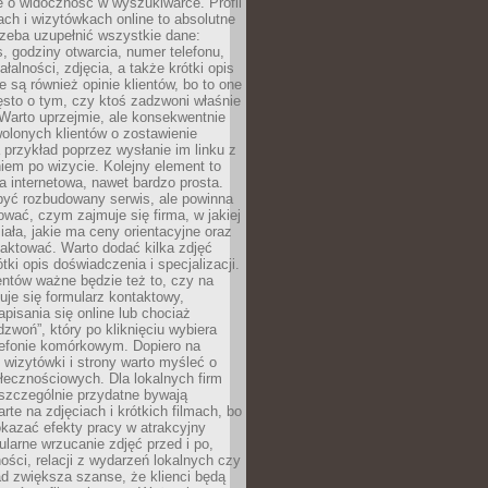
e o widoczność w wyszukiwarce. Profil
ch i wizytówkach online to absolutne
zeba uzupełnić wszystkie dane:
, godziny otwarcia, numer telefonu,
ałalności, zdjęcia, a także krótki opis
e są również opinie klientów, bo to one
sto o tym, czy ktoś zadzwoni właśnie
. Warto uprzejmie, ale konsekwentnie
olonych klientów o zostawienie
a przykład poprzez wysłanie im linku z
em po wizycie. Kolejny element to
a internetowa, nawet bardzo prosta.
być rozbudowany serwis, ale powinna
ować, czym zajmuje się firma, w jakiej
ziała, jakie ma ceny orientacyjne oraz
taktować. Warto dodać kilka zdjęć
rótki opis doświadczenia i specjalizacji.
ientów ważne będzie też to, czy na
duje się formularz kontaktowy,
pisania się online lub chociaż
dzwoń”, który po kliknięciu wybiera
lefonie komórkowym. Dopiero na
wizytówki i strony warto myśleć o
łecznościowych. Dla lokalnych firm
szczególnie przydatne bywają
rte na zdjęciach i krótkich filmach, bo
kazać efekty pracy w atrakcyjny
larne wrzucanie zdjęć przed i po,
ności, relacji z wydarzeń lokalnych czy
ad zwiększa szanse, że klienci będą