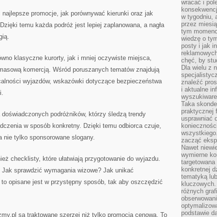
wracać i pol
konsekwencja
 najlepsze promocje, jak porównywać kierunki oraz jak
w tygodniu, a
przez miesią
Dzięki temu każda podróż jest lepiej zaplanowana, a nagła
tym momencie
gią.
wiedzę o tym
posty i jak 
reklamowych
no klasyczne kurorty, jak i mniej oczywiste miejsca,
chęć, by stu
Dla wielu z 
 masową komercją. Wśród poruszanych tematów znajdują
specjalisty
łacalności wyjazdów, wskazówki dotyczące bezpieczeństwa
znaleźć pros
i aktualne i
i.
wyszukiware
Taka skonde
praktycznej 
a doświadczonych podróżników, którzy śledzą trendy
usprawniać 
adczenia w sposób konkretny. Dzięki temu odbiorca czuje,
koniecznośc
wszystkiego
 a nie tylko sponsorowane slogany.
zacząć eksp
Nawet niewie
wymierne kor
ż checklisty, które ułatwiają przygotowanie do wyjazdu.
targetowana
konkretnej d
e? Jak sprawdzić wymagania wizowe? Jak unikać
tematyką lu
to opisane jest w przystępny sposób, tak aby oszczędzić
kluczowych. 
różnych grafi
obserwowani
optymalizow
podstawie d
my.pl są traktowane szerzej niż tylko promocja cenowa. To