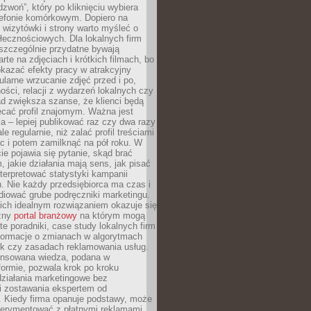
dzwoń”, który po kliknięciu wybiera
lefonie komórkowym. Dopiero na
wizytówki i strony warto myśleć o
łecznościowych. Dla lokalnych firm
szczególnie przydatne bywają
rte na zdjęciach i krótkich filmach, bo
kazać efekty pracy w atrakcyjny
larne wrzucanie zdjęć przed i po,
ności, relacji z wydarzeń lokalnych czy
ad zwiększa szanse, że klienci będą
ecać profil znajomym. Ważna jest
 – lepiej publikować raz czy dwa razy
le regularnie, niż zalać profil treściami
c i potem zamilknąć na pół roku. W
 pojawia się pytanie, skąd brać
, jakie działania mają sens, jak pisać
interpretować statystyki kampanii
. Nie każdy przedsiębiorca ma czas i
diować grube podręczniki marketingu.
nich idealnym rozwiązaniem okazuje się
czny
portal branżowy
na którym mogą
te poradniki, case study lokalnych firm
nformacje o zmianach w algorytmach
k czy zasadach reklamowania usług.
nsowana wiedza, podana w
formie, pozwala krok po kroku
działania marketingowe bez
i zostawania ekspertem od
. Kiedy firma opanuje podstawy, może
erymentować z płatnymi reklamami.