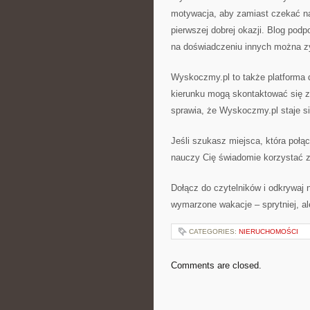
motywacja, aby zamiast czekać na
pierwszej dobrej okazji. Blog podp
na doświadczeniu innych można z
Wyskoczmy.pl to także platforma 
kierunku mogą skontaktować się z 
sprawia, że Wyskoczmy.pl staje się
Jeśli szukasz miejsca, która połąc
nauczy Cię świadomie korzystać z p
Dołącz do czytelników i odkrywaj
wymarzone wakacje – sprytniej, a
CATEGORIES:
NIERUCHOMOŚCI
Comments are closed.