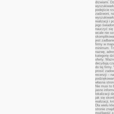
drzwiami. D
wyszukiwarki
podejście rz
zadzwoni, na
wyszukiwarkę
realizacji i 
jego świadom
nauczyć się 
wcale nie oz
skomplikowa
jest zadbani
firmy w mapa
minimum. Tr
nazwę, adres
kategorię dzi
oferty. Ważn
decydują czę
do tej firmy
prosić zadow
recenzji – n
podziękowani
własna stron
Nie musi to 
jasno inform
lokalizacji d
jak się skon
realizacji, k
Dla wielu kl
stronie znaj
możliwość za