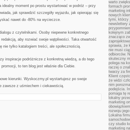
warto zwięks
 idealny moment po prostu wystartować w podróż – przy
formach pro
marketing in
owiada, jak sprawdzić szczegóły wyjazdu, jak opierając się
nowych klien
tymi, którzy 
yskać nawet do -80% na wycieczce.
newslettery 
przypomnien
dialogu z czytelnikami. Osoby niepewne konkretnego
kolejnym za
znacząco zw
redakcją, aby rozwiać swoje wątpliwości. Taka otwartość
zaprojektow
sprawia, że 
 nie tylko katalogiem treści, ale społecznością.
nie musi cią
odbiorców. N
skuteczny ma
zy inspiracje podróżnicze z konkretną wiedzą, a do tego
polega na ko
romocji, to ten blog jest właśnie dla Ciebie.
raczej o zna
twarzy za fi
Klient częst
 nowe kierunki. Wyskoczmy.pl wystartujesz po swoje
że widzi czł
nim porozma
le zawsze z uśmiechem i ciekawością.
podejścia. In
pomaga tę re
lokalny prze
marketing on
obowiązkiem
rozwoju jego
Lokalna firm
samochodowy,
czy studio k
marketing na