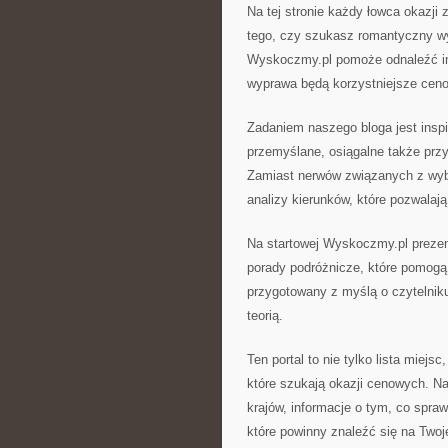
Na tej stronie każdy łowca okazji
tego, czy szukasz romantyczny w
Wyskoczmy.pl pomoże odnaleźć ins
wyprawa będą korzystniejsze cen
Zadaniem naszego bloga jest inspi
przemyślane, osiągalne także prz
Zamiast nerwów związanych z wyb
analizy kierunków, które pozwalaj
Na startowej Wyskoczmy.pl prezen
porady podróżnicze, które pomogą
przygotowany z myślą o czytelniku
teorią.
Ten portal to nie tylko lista miej
które szukają okazji cenowych. Na
krajów, informacje o tym, co spraw
które powinny znaleźć się na Twoje