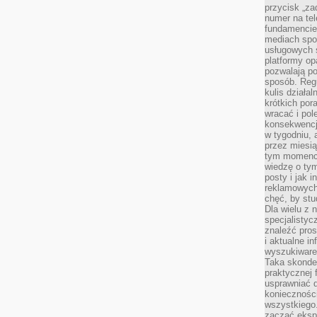
przycisk „za
numer na te
fundamencie 
mediach spo
usługowych 
platformy opa
pozwalają po
sposób. Regu
kulis działal
krótkich por
wracać i pol
konsekwencja
w tygodniu, a
przez miesią
tym momencie
wiedzę o tym
posty i jak 
reklamowych
chęć, by stu
Dla wielu z 
specjalisty
znaleźć pros
i aktualne i
wyszukiware
Taka skonde
praktycznej 
usprawniać 
koniecznośc
wszystkiego
zacząć eksp