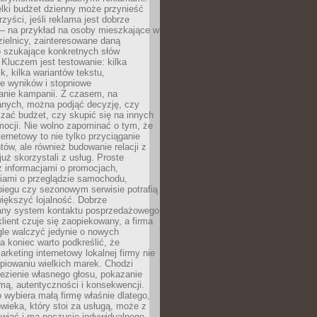
lki budżet dzienny może przynieść
zyści, jeśli reklama jest dobrze
 – na przykład na osoby mieszkające w
zielnicy, zainteresowane daną
b szukające konkretnych słów
Kluczem jest testowanie: kilka
k, kilka wariantów tekstu,
e wyników i stopniowe
anie kampanii. Z czasem, na
anych, można podjąć decyzję, czy
zać budżet, czy skupić się na innych
mocji. Nie wolno zapominać o tym, że
ternetowy to nie tylko przyciąganie
tów, ale również budowanie relacji z
już skorzystali z usług. Proste
z informacjami o promocjach,
iami o przeglądzie samochodu,
biegu czy sezonowym serwisie potrafią
iększyć lojalność. Dobrze
any system kontaktu posprzedażowego
klient czuje się zaopiekowany, a firma
gle walczyć jedynie o nowych
a koniec warto podkreślić, że
rketing internetowy lokalnej firmy nie
piowaniu wielkich marek. Chodzi
lezienie własnego głosu, pokazanie
rmą, autentyczności i konsekwencji.
o wybiera małą firmę właśnie dlatego,
owieka, który stoi za usługą, może z
wiać i ma poczucie indywidualnego