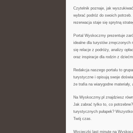
Czytelnik poznaje, jak wyszukiwać
wybrać podróż do swoich potrzeb. 
rezerwacja staje się sprytną strate
Portal Wyskoczmy prezentuje zarów
idealne dla turystów zmęczonych
się relacje z podróży, analizy op
oraz inspiracje dla rodzin z dziećm
Redakcja naszego portalu to grup
turystyczne i opisują swoje doświ
że trafia na wiarygodne materiały,
Na Wyskoczmy.pl znajdziesz równie
Jak zabrać tylko to, co potrzebn
turystycznych pułapek? Wszystko 
Twój czas.
Wycieczki last minute na Wyskocz