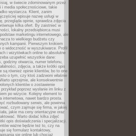
zisiaj, w świecie zdominowanym przez
 i media społecznościowe, takie
adko wystarcza. Klient, zanim
jczęściej wpisuje nazwę usługi w
, przegląda opinie, sprawdza zdjęcia
porównuje kilka ofert. By zaistnieć w
ości, lokalny przedsiębiorca musi
podstaw marketingu internetowego, ale
nacza to wielkiego budżetu czy
nych kampanii. Pierwszym krokiem
e o widoczność w wyszukiwarce. Profil
ch i wizytówkach online to absolutne
zeba uzupełnić wszystkie dane:
, godziny otwarcia, numer telefonu,
ałalności, zdjęcia, a także krótki opis
e są również opinie klientów, bo to one
sto o tym, czy ktoś zadzwoni właśnie
. Warto uprzejmie, ale konsekwentnie
olonych klientów o zostawienie
a przykład poprzez wysłanie im linku z
em po wizycie. Kolejny element to
a internetowa, nawet bardzo prosta.
być rozbudowany serwis, ale powinna
ować, czym zajmuje się firma, w jakiej
ziała, jakie ma ceny orientacyjne oraz
taktować. Warto dodać kilka zdjęć
rótki opis doświadczenia i specjalizacji.
ientów ważne będzie też to, czy na
duje się formularz kontaktowy,
pisania się online lub chociaż