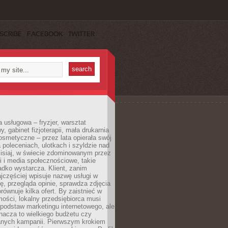
SCRIBE
FACEBOOK
TWITTER
a usługowa – fryzjer, warsztat
 gabinet fizjoterapii, mała drukarnia
osmetyczne – przez lata opierała swój
 poleceniach, ulotkach i szyldzie nad
zisiaj, w świecie zdominowanym przez
 i media społecznościowe, takie
adko wystarcza. Klient, zanim
jczęściej wpisuje nazwę usługi w
, przegląda opinie, sprawdza zdjęcia
porównuje kilka ofert. By zaistnieć w
ości, lokalny przedsiębiorca musi
podstaw marketingu internetowego, ale
nacza to wielkiego budżetu czy
nych kampanii. Pierwszym krokiem