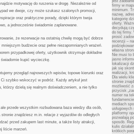
jest zadbani
KIERUNKI
 znajdzie motywację do ruszenia w drogę. Niezależnie od
JUŻ
firmy w mapa
W
minimum. Tr
ypad we dwoje, czy może szukasz szalonych promocji,
NAJBLIŻSZYCH
DNIACH
nazwę, adres
piracje oraz praktyczne porady, dzięki którym twoja
kategorię dzi
oferty. Ważn
owo, a jednocześnie świadomie zaplanowane.
decydują czę
do tej firmy
prosić zadow
rowanie, że rezerwacje na ostatnią chwilę mogą być dobrze
recenzji – n
y mniejszym budżecie oraz pełne niezapomnianych wrażeń.
podziękowani
własna stron
orem przypadkowej oferty, użytkownik otrzymuje dokładne
Nie musi to 
jasno inform
ą świadomie kupić wycieczkę.
lokalizacji d
jak się skon
realizacji, k
tujemy przegląd najnowszych wpisów, topowe kierunki oraz
Dla wielu kl
 Ci szybko wskoczyć w podróż. Każdy artykuł jest
stronie znaj
możliwość za
, którzy dzielą się realnym doświadczeniem, a nie tylko
przycisk „za
numer na te
fundamencie 
mediach spo
sc, ale przede wszystkim rozbudowana baza wiedzy dla osób,
usługowych 
platformy opa
 stronie znajdziesz m.in. relacje z wyjazdów do odległych
pozwalają po
dzać przed zakupem last minute, a także listy atrakcji,
sposób. Regu
kulis działal
j liście marzeń.
krótkich por