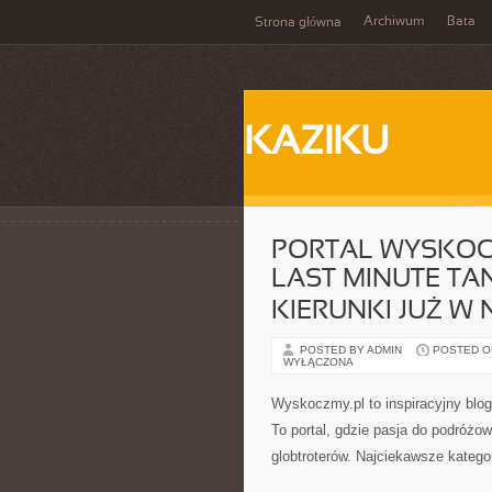
Archiwum
Bata
Strona główna
KAZIKU
PORTAL WYSKOC
LAST MINUTE TAN
KIERUNKI JUŻ W
POSTED BY ADMIN
POSTED ON 
WYŁĄCZONA
Wyskoczmy.pl to inspiracyjny blog
To portal, gdzie pasja do podróżow
globtroterów. Najciekawsze katego