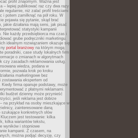
ecać profil znajomym. Ważna jest
 – lepiej publikować raz czy dwa razy
le regularnie, niż zalać profil treściami
c i potem zamilknąć na pół roku. W
 pojawia się pytanie, skąd brać
, jakie działania mają sens, jak pisać
interpretować statystyki kampanii
. Nie każdy przedsiębiorca ma czas i
diować grube podręczniki marketingu.
nich idealnym rozwiązaniem okazuje się
czny
portal branżowy
na którym mogą
te poradniki, case study lokalnych firm
nformacje o zmianach w algorytmach
k czy zasadach reklamowania usług.
nsowana wiedza, podana w
formie, pozwala krok po kroku
działania marketingowe bez
i zostawania ekspertem od
. Kiedy firma opanuje podstawy, może
erymentować z płatnymi reklamami.
lki budżet dzienny może przynieść
zyści, jeśli reklama jest dobrze
 – na przykład na osoby mieszkające w
zielnicy, zainteresowane daną
b szukające konkretnych słów
Kluczem jest testowanie: kilka
k, kilka wariantów tekstu,
e wyników i stopniowe
anie kampanii. Z czasem, na
anych, można podjąć decyzję, czy