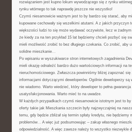
rozwiązaniem jest kupno lokum wywodzącego się z rynku wtórneg
rynku wtórnego to tak naprawdę jeszcze nie wszystko!
Czymś niesamowicie ważnym jest to by bardzo się starać, aby m
kupowane cechowały się wszelkimi atutami. A z jakich przyczyn 
większości ludzi to się może wydawać oczywiste, lecz w żadnym
że kiedy za na ten przykład 15 lat będziemy chcieli pozbyć się 
mieli możliwość zrobić to bez długiego czekania. Co zrobić, aby 
solidne mieszkanie…
Po wpisaniu w wyszukiwarce stron internetowych zagadnienia D
mieli okazję odnaleźć bardzo dużo wartościowych informacji na 
nieruchomościowego. Zwłaszcza powinniśmy bliżej zapoznać się 
informacjami dotyczącymi deweloperów. Ogólnie deweloperzy są w
nie wiadomo. Warto wiedzieć, który deweloper to pełna gwarancj
usatysfakcjonowania. Warto mieć to na uwadze.
W każdych przypadkach czymś niesamowicie istotnym jest to by 
oferty takie jak Mieszkania szczecin były najzwyczajniej na nasz
temu, gdy będzie zbliżał się termin spłaty kredytu, nie będziemy
problemów… A więc już podsumowując – zakup własnego mieszka
odpowiedzialność. A więc zawsze należy to wszystko niezwykle do