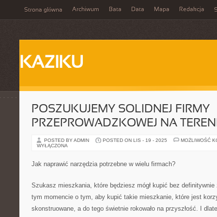
Archiwum
Bata
Data
Mapa
Redakcja
Strona główna
S
KAZIKU
POSZUKUJEMY SOLIDNEJ FIRMY
PRZEPROWADZKOWEJ NA TERENI
POSTED BY ADMIN
POSTED ON LIS - 19 - 2025
MOŻLIWOŚĆ 
WYŁĄCZONA
Jak naprawić narzędzia potrzebne w wielu firmach?
Szukasz mieszkania, które będziesz mógł kupić bez definitywni
tym momencie o tym, aby kupić takie mieszkanie, które jest korzy
skonstruowane, a do tego świetnie rokowało na przyszłość. I dla