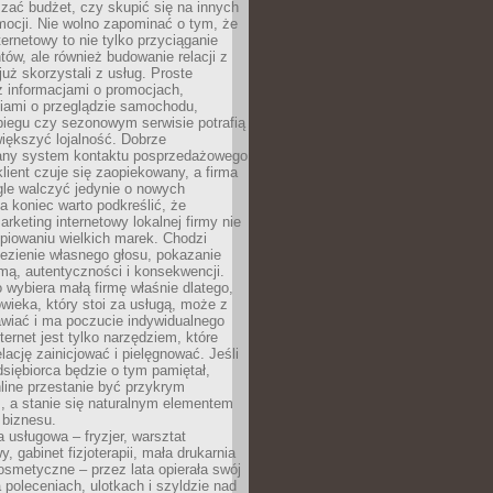
zać budżet, czy skupić się na innych
mocji. Nie wolno zapominać o tym, że
ternetowy to nie tylko przyciąganie
tów, ale również budowanie relacji z
już skorzystali z usług. Proste
z informacjami o promocjach,
iami o przeglądzie samochodu,
biegu czy sezonowym serwisie potrafią
iększyć lojalność. Dobrze
any system kontaktu posprzedażowego
klient czuje się zaopiekowany, a firma
gle walczyć jedynie o nowych
a koniec warto podkreślić, że
rketing internetowy lokalnej firmy nie
piowaniu wielkich marek. Chodzi
lezienie własnego głosu, pokazanie
rmą, autentyczności i konsekwencji.
o wybiera małą firmę właśnie dlatego,
owieka, który stoi za usługą, może z
wiać i ma poczucie indywidualnego
ternet jest tylko narzędziem, które
lację zainicjować i pielęgnować. Jeśli
dsiębiorca będzie o tym pamiętał,
line przestanie być przykrym
, a stanie się naturalnym elementem
 biznesu.
a usługowa – fryzjer, warsztat
 gabinet fizjoterapii, mała drukarnia
osmetyczne – przez lata opierała swój
 poleceniach, ulotkach i szyldzie nad