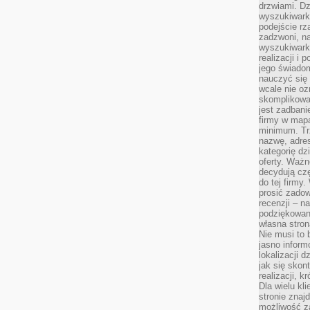
drzwiami. D
wyszukiwarki
podejście rz
zadzwoni, na
wyszukiwarkę
realizacji i 
jego świadom
nauczyć się 
wcale nie oz
skomplikowa
jest zadbani
firmy w mapa
minimum. Tr
nazwę, adres
kategorię dzi
oferty. Ważn
decydują czę
do tej firmy
prosić zadow
recenzji – n
podziękowani
własna stron
Nie musi to 
jasno inform
lokalizacji d
jak się skon
realizacji, k
Dla wielu kl
stronie znaj
możliwość za