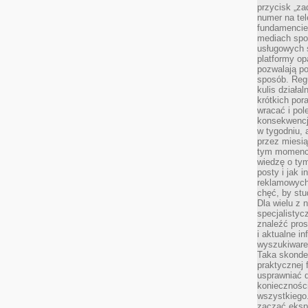
przycisk „za
numer na te
fundamencie 
mediach spo
usługowych 
platformy opa
pozwalają po
sposób. Regu
kulis działal
krótkich por
wracać i pol
konsekwencja
w tygodniu, a
przez miesią
tym momencie
wiedzę o tym
posty i jak 
reklamowych
chęć, by stu
Dla wielu z 
specjalisty
znaleźć pros
i aktualne i
wyszukiware
Taka skonde
praktycznej 
usprawniać 
koniecznośc
wszystkiego
zacząć eksp