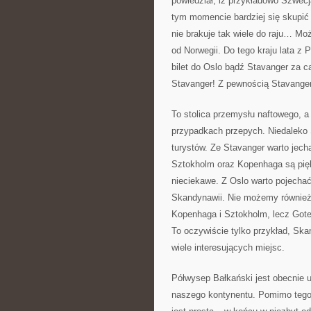
powiedział, iż przykładowo Szwecj
tym momencie bardziej się skupić
nie brakuje tak wiele do raju… M
od Norwegii. Do tego kraju lata z
bilet do Oslo bądź Stavanger za c
Stavanger! Z pewnością Stavanger
To stolica przemysłu naftowego, 
przypadkach przepych. Niedaleko S
turystów. Ze Stavanger warto jech
Sztokholm oraz Kopenhaga są piękn
nieciekawe. Z Oslo warto pojechać
Skandynawii. Nie możemy również
Kopenhaga i Sztokholm, lecz Gote
To oczywiście tylko przykład, Sk
wiele interesujących miejsc.
Półwysep Bałkański jest obecnie u
naszego kontynentu. Pomimo tego,