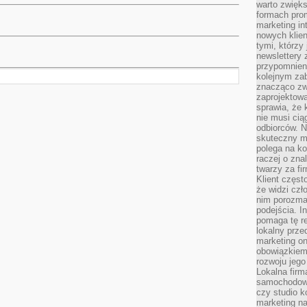
warto zwięks
formach pro
marketing in
nowych klien
tymi, którzy 
newslettery 
przypomnien
kolejnym za
znacząco zw
zaprojektow
sprawia, że 
nie musi cią
odbiorców. N
skuteczny ma
polega na ko
raczej o zna
twarzy za fi
Klient częst
że widzi czł
nim porozma
podejścia. In
pomaga tę re
lokalny prze
marketing on
obowiązkiem
rozwoju jego
Lokalna firm
samochodowy,
czy studio k
marketing na