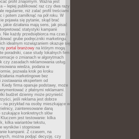
ecać profil znajomym. Ważna jest
 – lepiej publikować raz czy dwa razy
le regularnie, niż zalać profil treściami
c i potem zamilknąć na pół roku. W
 pojawia się pytanie, skąd brać
, jakie działania mają sens, jak pisać
interpretować statystyki kampanii
. Nie każdy przedsiębiorca ma czas i
diować grube podręczniki marketingu.
nich idealnym rozwiązaniem okazuje się
czny
portal branżowy
na którym mogą
te poradniki, case study lokalnych firm
nformacje o zmianach w algorytmach
k czy zasadach reklamowania usług.
nsowana wiedza, podana w
formie, pozwala krok po kroku
działania marketingowe bez
i zostawania ekspertem od
. Kiedy firma opanuje podstawy, może
erymentować z płatnymi reklamami.
lki budżet dzienny może przynieść
zyści, jeśli reklama jest dobrze
 – na przykład na osoby mieszkające w
zielnicy, zainteresowane daną
b szukające konkretnych słów
Kluczem jest testowanie: kilka
k, kilka wariantów tekstu,
e wyników i stopniowe
anie kampanii. Z czasem, na
anych, można podjąć decyzję, czy