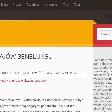
Data
Mapa
Redakcja
Tagi
Tagi
Spis Treści
SUB
AJÓW BENELUKSU –
Lokalna firm
samochodowy,
czy studio k
marketing na
POZNAWANIE
 GRU - 2 - 2025
MOŻLIWOŚĆ KOMENTOWANIA
ZOSTAŁA
drzwiami. D
KRAJÓW
BENELUKSU
wyszukiwarki
rystyka
,
urlop
,
wakacje
,
wczasy
–
podejście rz
POCIĄGIEM
zadzwoni, na
wyszukiwarkę
realizacji i 
jego świadom
szych rodaków, Skandynawia tak naprawdę wydaje się być
nauczyć się 
wcale nie oz
 oraz Szwecja są bogatymi państwami, ale nikt nie
skomplikowa