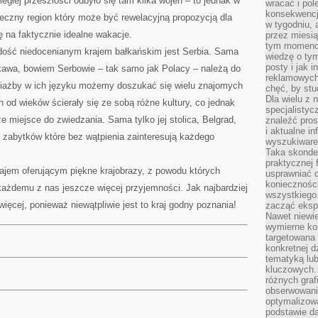
ległej przeszłości odbyło się tam kilka wojen – to jednak w
wracać i pol
konsekwencja
pieczny region który może być rewelacyjną propozycją dla
w tygodniu, a
ę na faktycznie idealne wakacje.
przez miesią
tym momencie
dość niedocenianym krajem bałkańskim jest Serbia. Sama
wiedzę o tym
posty i jak 
iekawa, bowiem Serbowie – tak samo jak Polacy – należą do
reklamowych
ciażby w ich języku możemy doszukać się wielu znajomych
chęć, by stu
Dla wielu z 
h od wieków ścierały się ze sobą różne kultury, co jednak
specjalisty
e miejsce do zwiedzania. Sama tylko jej stolica, Belgrad,
znaleźć pros
i aktualne i
h zabytków które bez wątpienia zainteresują każdego
wyszukiware
Taka skonde
praktycznej 
rajem oferującym piękne krajobrazy, z powodu których
usprawniać 
koniecznośc
każdemu z nas jeszcze więcej przyjemności. Jak najbardziej
wszystkiego
więcej, ponieważ niewątpliwie jest to kraj godny poznania!
zacząć eksp
Nawet niewie
wymierne kor
targetowana
konkretnej d
tematyką lu
kluczowych. 
różnych grafi
obserwowani
optymalizow
podstawie d