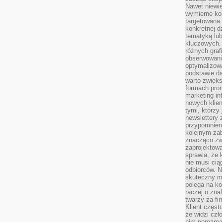
Nawet niewie
wymierne kor
targetowana
konkretnej d
tematyką lu
kluczowych. 
różnych grafi
obserwowani
optymalizow
podstawie d
warto zwięks
formach pro
marketing in
nowych klien
tymi, którzy 
newslettery 
przypomnien
kolejnym za
znacząco zw
zaprojektow
sprawia, że 
nie musi cią
odbiorców. N
skuteczny ma
polega na ko
raczej o zna
twarzy za fi
Klient częst
że widzi czł
nim porozma