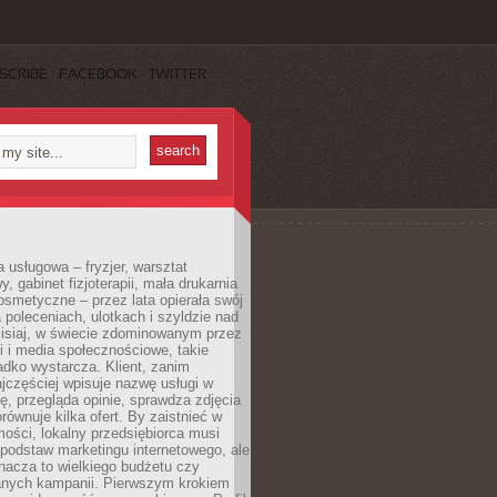
SCRIBE
FACEBOOK
TWITTER
a usługowa – fryzjer, warsztat
 gabinet fizjoterapii, mała drukarnia
osmetyczne – przez lata opierała swój
 poleceniach, ulotkach i szyldzie nad
zisiaj, w świecie zdominowanym przez
 i media społecznościowe, takie
adko wystarcza. Klient, zanim
jczęściej wpisuje nazwę usługi w
, przegląda opinie, sprawdza zdjęcia
porównuje kilka ofert. By zaistnieć w
ości, lokalny przedsiębiorca musi
podstaw marketingu internetowego, ale
nacza to wielkiego budżetu czy
nych kampanii. Pierwszym krokiem