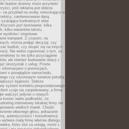
lki budżet dzienny może przynieść
zyści, jeśli reklama jest dobrze
 – na przykład na osoby mieszkające w
zielnicy, zainteresowane daną
b szukające konkretnych słów
Kluczem jest testowanie: kilka
k, kilka wariantów tekstu,
e wyników i stopniowe
anie kampanii. Z czasem, na
anych, można podjąć decyzję, czy
zać budżet, czy skupić się na innych
mocji. Nie wolno zapominać o tym, że
ternetowy to nie tylko przyciąganie
tów, ale również budowanie relacji z
już skorzystali z usług. Proste
z informacjami o promocjach,
iami o przeglądzie samochodu,
biegu czy sezonowym serwisie potrafią
iększyć lojalność. Dobrze
any system kontaktu posprzedażowego
klient czuje się zaopiekowany, a firma
gle walczyć jedynie o nowych
a koniec warto podkreślić, że
rketing internetowy lokalnej firmy nie
piowaniu wielkich marek. Chodzi
lezienie własnego głosu, pokazanie
rmą, autentyczności i konsekwencji.
o wybiera małą firmę właśnie dlatego,
owieka, który stoi za usługą, może z
wiać i ma poczucie indywidualnego