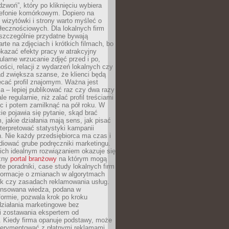
dzwoń”, który po kliknięciu wybiera
lefonie komórkowym. Dopiero na
wizytówki i strony warto myśleć o
łecznościowych. Dla lokalnych firm
szczególnie przydatne bywają
rte na zdjęciach i krótkich filmach, bo
kazać efekty pracy w atrakcyjny
larne wrzucanie zdjęć przed i po,
ności, relacji z wydarzeń lokalnych czy
ad zwiększa szanse, że klienci będą
ecać profil znajomym. Ważna jest
 – lepiej publikować raz czy dwa razy
le regularnie, niż zalać profil treściami
c i potem zamilknąć na pół roku. W
 pojawia się pytanie, skąd brać
, jakie działania mają sens, jak pisać
interpretować statystyki kampanii
. Nie każdy przedsiębiorca ma czas i
diować grube podręczniki marketingu.
nich idealnym rozwiązaniem okazuje się
czny
portal branżowy
na którym mogą
te poradniki, case study lokalnych firm
nformacje o zmianach w algorytmach
k czy zasadach reklamowania usług.
nsowana wiedza, podana w
formie, pozwala krok po kroku
działania marketingowe bez
i zostawania ekspertem od
. Kiedy firma opanuje podstawy, może
erymentować z płatnymi reklamami.