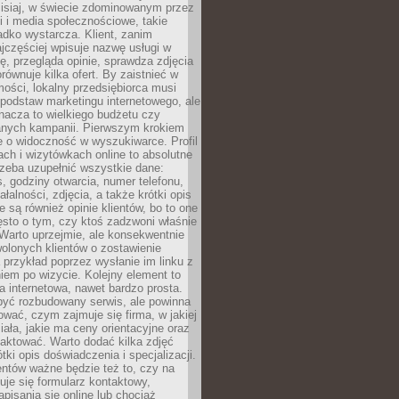
zisiaj, w świecie zdominowanym przez
 i media społecznościowe, takie
adko wystarcza. Klient, zanim
jczęściej wpisuje nazwę usługi w
, przegląda opinie, sprawdza zdjęcia
porównuje kilka ofert. By zaistnieć w
ości, lokalny przedsiębiorca musi
podstaw marketingu internetowego, ale
nacza to wielkiego budżetu czy
nych kampanii. Pierwszym krokiem
e o widoczność w wyszukiwarce. Profil
ch i wizytówkach online to absolutne
zeba uzupełnić wszystkie dane:
, godziny otwarcia, numer telefonu,
ałalności, zdjęcia, a także krótki opis
e są również opinie klientów, bo to one
sto o tym, czy ktoś zadzwoni właśnie
. Warto uprzejmie, ale konsekwentnie
olonych klientów o zostawienie
a przykład poprzez wysłanie im linku z
em po wizycie. Kolejny element to
a internetowa, nawet bardzo prosta.
być rozbudowany serwis, ale powinna
ować, czym zajmuje się firma, w jakiej
ziała, jakie ma ceny orientacyjne oraz
taktować. Warto dodać kilka zdjęć
rótki opis doświadczenia i specjalizacji.
ientów ważne będzie też to, czy na
duje się formularz kontaktowy,
pisania się online lub chociaż