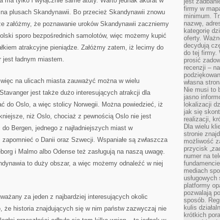
a ma tylko i wyłącznie same atuty. Warto jednak akurat w
jest zadbani
firmy w mapa
 na plusach Skandynawii. Bo przecież Skandynawii znowu
minimum. Tr
nazwę, adres
oże załóżmy, że poznawanie uroków Skandynawii zaczniemy
kategorię dzi
 Polski sporo bezpośrednich samolotów, więc możemy kupić
oferty. Ważn
decydują czę
ałkiem atrakcyjne pieniądze. Załóżmy zatem, iż lecimy do
do tej firmy
 jest ładnym miastem.
prosić zadow
recenzji – n
podziękowani
a więc na ulicach miasta zauważyć można w wielu
własna stron
Nie musi to 
tavanger jest także dużo interesujących atrakcji dla
jasno inform
ać do Oslo, a więc stolicy Norwegii. Można powiedzieć, iż
lokalizacji d
jak się skon
iejsze, niż Oslo, chociaż z pewnością Oslo nie jest
realizacji, k
Dla wielu kl
 do Bergen, jednego z najładniejszych miast w
stronie znaj
 zapomnieć o Danii oraz Szwecji. Wspaniałe są zwłaszcza
możliwość za
przycisk „za
borg i Malmo albo Odense też zasługują na naszą uwagę.
numer na te
andynawia to duży obszar, a więc możemy odnaleźć w niej
fundamencie 
mediach spo
usługowych 
platformy opa
pozwalają po
ważany za jeden z najbardziej interesujących okolic
sposób. Regu
kulis działal
 że historia znajdujących się w nim państw zazwyczaj nie
krótkich por