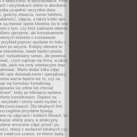
e o widoczność w wyszukiwarce. Profil
ch i wizytówkach online to absolutne
zeba uzupełnić wszystkie dane:
, godziny otwarcia, numer telefonu,
ałalności, zdjęcia, a także krótki opis
e są również opinie klientów, bo to one
sto o tym, czy ktoś zadzwoni właśnie
. Warto uprzejmie, ale konsekwentnie
olonych klientów o zostawienie
a przykład poprzez wysłanie im linku z
em po wizycie. Kolejny element to
a internetowa, nawet bardzo prosta.
być rozbudowany serwis, ale powinna
ować, czym zajmuje się firma, w jakiej
ziała, jakie ma ceny orientacyjne oraz
taktować. Warto dodać kilka zdjęć
rótki opis doświadczenia i specjalizacji.
ientów ważne będzie też to, czy na
duje się formularz kontaktowy,
pisania się online lub chociaż
dzwoń”, który po kliknięciu wybiera
lefonie komórkowym. Dopiero na
wizytówki i strony warto myśleć o
łecznościowych. Dla lokalnych firm
szczególnie przydatne bywają
rte na zdjęciach i krótkich filmach, bo
kazać efekty pracy w atrakcyjny
larne wrzucanie zdjęć przed i po,
ności, relacji z wydarzeń lokalnych czy
ad zwiększa szanse, że klienci będą