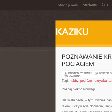
Archiwum
Bata
Strona główna
KAZIKU
POZNAWANIE KR
POCIĄGIEM
POSTED BY ADMIN
POSTED ON
WYŁĄCZONA
Tagi:
hobby
,
podróże
,
rozrywka
,
tu
Poznaj piękno Norwegii
Dla wielu osób, w tym również na
rajem. Oczywiście Norwegia, Dania