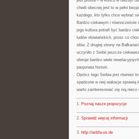
jest prosta – w końcu w niezbyt od
chwili obecnej jest to w pełni bez
każdego, kto tylko chce wybrać si
Bardzo ciekawym i równocześnie 
jego kultura potrafi być bardzo c
ludów słowiańskich, przez co cho
słów. Z drugiej strony na Bałkanac
uczyniło z Serbii jeszcze ciekawsz
oferuje bardzo wiele rewelacyjnyc
pasjonata historii.
Oprócz tego Serbia jest również k
spędzone w niej wakacje sprawią 
warto zainteresować się nią nieco 
1.
Poznaj nasze propozycje
2.
Sprawdź więcej informacji
3.
http://antifa-os.de