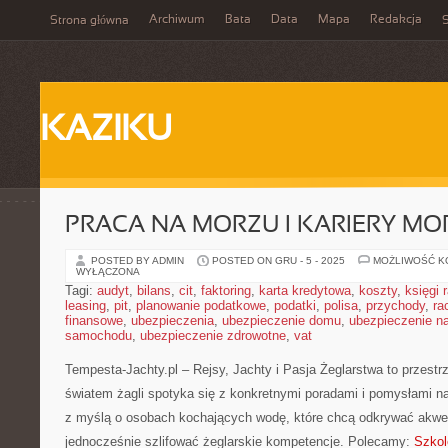
Archiwum
Bata
Data
Mapa
Redakcja
Strona główna
S
KAZIKU
PRACA NA MORZU I KARIERY MO
POSTED BY ADMIN
POSTED ON GRU - 5 - 2025
MOŻLIWOŚĆ 
WYŁĄCZONA
Tagi:
audyt
,
bilans
,
cit
,
faktoring
,
karta kredytowa
,
koszty
,
księgi
leasing
,
pit
,
planowanie podatkowe
,
podatki
,
polisa
,
przychody
,
ra
finansowe
,
ubezpieczenia
,
ubezpieczenie domu
,
ubezpieczenie na
samochodu
,
ubezpieczenie zdrowotne
,
vat
Tempesta-Jachty.pl – Rejsy, Jachty i Pasja Żeglarstwa to przest
światem żagli spotyka się z konkretnymi poradami i pomysłami na
z myślą o osobach kochających wodę, które chcą odkrywać akwen
jednocześnie szlifować żeglarskie kompetencje. Polecamy:
Szkol