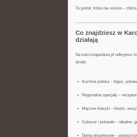
To portal, która nie ocenia – zbli
Co znajdziesz w Kar
działają
Na karczmajandura.pl odkryjesz i
działy:
Kuchnia polska – bigos, potraw
Regionalne specjały – receptu
Mączne klasyki – kluski, wsz
Gulasze i potrawki – idealne, 
Dania ekspresowe – propozycje