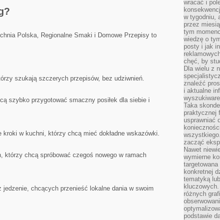
wracać i pol
og?
konsekwencja
w tygodniu, a
przez miesią
tym momencie
chnia Polska, Regionalne Smaki i Domowe Przepisy to
wiedzę o tym
posty i jak 
reklamowych
chęć, by stu
Dla wielu z 
specjalisty
tórzy szukają szczerych przepisów, bez udziwnień.
znaleźć pros
i aktualne i
wyszukiware
hcą szybko przygotować smaczny posiłek dla siebie i
Taka skonde
praktycznej 
usprawniać 
koniecznośc
 kroki w kuchni, którzy chcą mieć dokładne wskazówki.
wszystkiego
zacząć eksp
Nawet niewie
, którzy chcą spróbować czegoś nowego w ramach
wymierne kor
targetowana
konkretnej d
tematyką lu
kluczowych. 
z jedzenie, chcących przenieść lokalne dania w swoim
różnych grafi
obserwowani
optymalizow
podstawie d