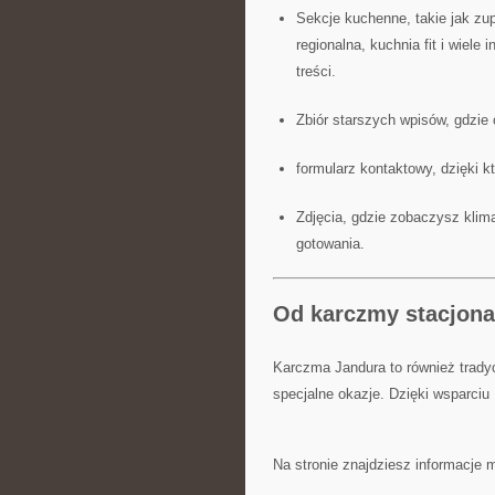
Sekcje kuchenne, takie jak zup
regionalna, kuchnia fit i wiele
treści.
Zbiór starszych wpisów, gdzie
formularz kontaktowy, dzięki k
Zdjęcia, gdzie zobaczysz klima
gotowania.
Od karczmy stacjonar
Karczma Jandura to również tradyc
specjalne okazje. Dzięki wsparciu
Na stronie znajdziesz informacje m