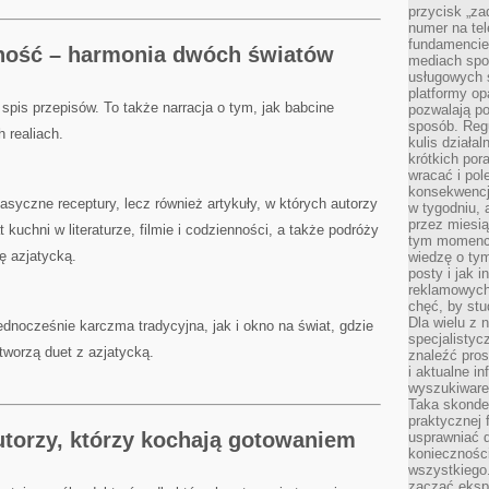
przycisk „za
numer na te
fundamencie 
ność – harmonia dwóch światów
mediach spo
usługowych 
platformy opa
spis przepisów. To także narracja o tym, jak babcine
pozwalają po
sposób. Regu
 realiach.
kulis działal
krótkich por
wracać i pol
konsekwencja
lasyczne receptury, lecz również artykuły, w których autorzy
w tygodniu, a
przez miesią
 kuchni w literaturze, filmie i codzienności, a także podróży
tym momencie
ę azjatycką.
wiedzę o tym
posty i jak 
reklamowych
chęć, by stu
Dla wielu z 
dnocześnie karczma tradycyjna, jak i okno na świat, gdzie
specjalisty
 tworzą duet z azjatycką.
znaleźć pros
i aktualne i
wyszukiware
Taka skonde
praktycznej 
utorzy, którzy kochają gotowaniem
usprawniać 
koniecznośc
wszystkiego
zacząć eksp