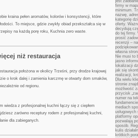
jest zadbani
firmy w mapa
minimum. Tr
nazwę, adres
bie kraina pełen aromatów, kolorów i konsystencji, które
kategorię dzi
odości. To miejsce, gdzie zwykły obiad przekształca się w
oferty. Ważn
decydują czę
rzepisy na każdą porę roku, Kuchnia zero waste.
do tej firmy
prosić zadow
recenzji – n
podziękowani
własna stron
ęcej niż restauracja
Nie musi to 
jasno inform
lokalizacji d
jak się skon
stauracja położona w okolicy Trześni, przy drodze krajowej
realizacji, k
idzie o krok dalej i zamienia karczmę w otwarty dom smaków,
Dla wielu kl
stronie znaj
iezależnie od regionu.
możliwość za
przycisk „za
numer na te
fundamencie 
m wiedza z profesjonalnej kuchni łączy się z ciepłem
mediach spo
usługowych 
dziesz zarówno receptury rodem z profesjonalnej kuchni,
platformy opa
danie dla zabieganych.
pozwalają po
sposób. Regu
kulis działal
krótkich por