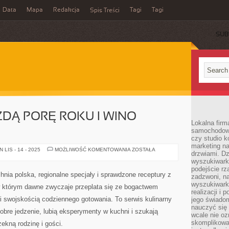
Data
Mapa
Redakcja
Tagi
Tagi
Spis Treści
SUB
ŻDĄ PORĘ ROKU I WINO
Lokalna firm
samochodowy,
czy studio k
marketing na
PRZEPISY
LIS - 14 - 2025
MOŻLIWOŚĆ KOMENTOWANIA
ZOSTAŁA
drzwiami. D
NA
KAŻDĄ
wyszukiwarki
PORĘ
podejście rz
ROKU
nia polska, regionalne specjały i sprawdzone receptury z
zadzwoni, na
I
WINO
wyszukiwarkę
w którym dawne zwyczaje przeplata się ze bogactwem
MUSUJĄCE
realizacji i 
 swojskością codziennego gotowania. To serwis kulinarny
jego świadom
nauczyć się 
dobre jedzenie, lubią eksperymenty w kuchni i szukają
wcale nie oz
skomplikowa
zekną rodzinę i gości.