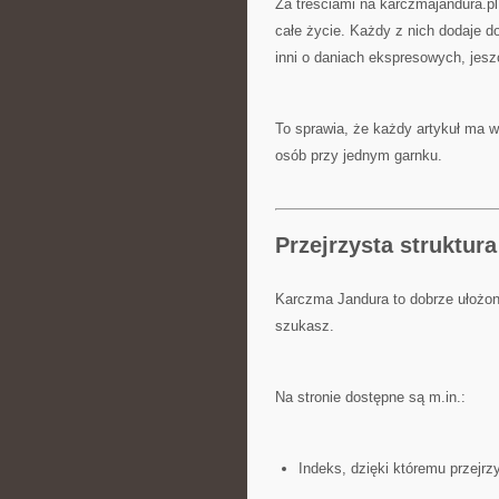
Za treściami na karczmajandura.pl 
całe życie. Każdy z nich dodaje d
inni o daniach ekspresowych, jes
To sprawia, że każdy artykuł ma w
osób przy jednym garnku.
Przejrzysta struktur
Karczma Jandura to dobrze ułożon
szukasz.
Na stronie dostępne są m.in.:
Indeks, dzięki któremu przejrz