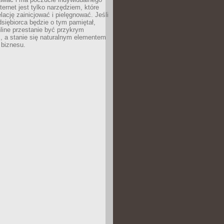
ternet jest tylko narzędziem, które
lację zainicjować i pielęgnować. Jeśli
dsiębiorca będzie o tym pamiętał,
line przestanie być przykrym
, a stanie się naturalnym elementem
 biznesu.