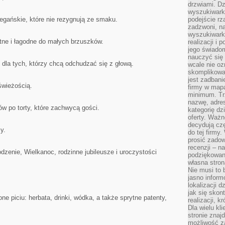
drzwiami. D
wyszukiwarki
egańskie, które nie rezygnują ze smaku.
podejście rz
zadzwoni, na
wyszukiwarkę
tne i łagodne do małych brzuszków.
realizacji i 
jego świadom
nauczyć się 
 dla tych, którzy chcą odchudzać się z głową.
wcale nie oz
skomplikowa
jest zadbani
wieżością.
firmy w mapa
minimum. Tr
nazwę, adres
w po torty, które zachwycą gości.
kategorię dzi
oferty. Ważn
decydują czę
y.
do tej firmy
prosić zadow
recenzji – n
zenie, Wielkanoc, rodzinne jubileusze i uroczystości
podziękowani
własna stron
Nie musi to 
jasno inform
lokalizacji d
jak się skon
e piciu: herbata, drinki, wódka, a także sprytne patenty,
realizacji, k
Dla wielu kl
stronie znaj
możliwość za