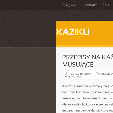
Archiwum
Bata
Strona główna
KAZIKU
PRZEPISY NA KA
MUSUJĄCE
POSTED BY ADMIN
POSTED ON 
WYŁĄCZONA
Karczma Jandura – tradycyjna kuch
domowej kuchni – to przestrzeń, 
smaków, zamiłowaniem do kuchni i
dla wszystkich, którzy uwielbiają 
inspiracji na pewne dania, które ur