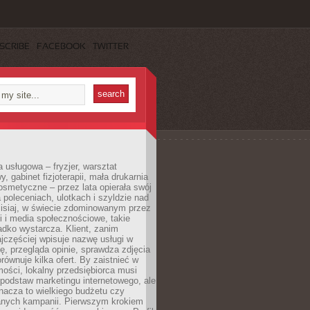
SCRIBE
FACEBOOK
TWITTER
a usługowa – fryzjer, warsztat
 gabinet fizjoterapii, mała drukarnia
osmetyczne – przez lata opierała swój
 poleceniach, ulotkach i szyldzie nad
zisiaj, w świecie zdominowanym przez
 i media społecznościowe, takie
adko wystarcza. Klient, zanim
jczęściej wpisuje nazwę usługi w
, przegląda opinie, sprawdza zdjęcia
porównuje kilka ofert. By zaistnieć w
ości, lokalny przedsiębiorca musi
podstaw marketingu internetowego, ale
nacza to wielkiego budżetu czy
nych kampanii. Pierwszym krokiem