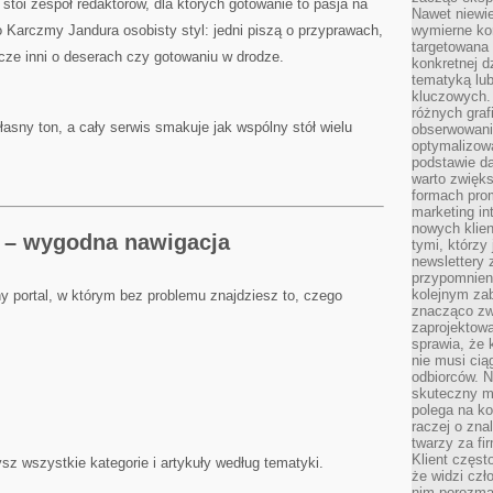
stoi zespół redaktorów, dla których gotowanie to pasja na
Nawet niewie
o Karczmy Jandura osobisty styl: jedni piszą o przyprawach,
wymierne kor
targetowana
zcze inni o deserach czy gotowaniu w drodze.
konkretnej d
tematyką lu
kluczowych. 
różnych grafi
łasny ton, a cały serwis smakuje jak wspólny stół wielu
obserwowani
optymalizow
podstawie d
warto zwięks
formach pro
marketing in
nowych klien
a – wygodna nawigacja
tymi, którzy 
newslettery 
przypomnien
kolejnym za
y portal, w którym bez problemu znajdziesz to, czego
znacząco zw
zaprojektow
sprawia, że 
nie musi cią
odbiorców. N
skuteczny ma
polega na ko
raczej o zna
twarzy za fi
Klient częst
ysz wszystkie kategorie i artykuły według tematyki.
że widzi czł
nim porozma