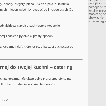
podejścia. In
y, desery, burgery, pizza, kuchnia polska, kuchnia
pomaga tę re
 innych – jeden wybór, by dotrzeć do interesujących Cię
lokalny prze
marketing on
obowiązkiem
rozwoju jego
 odnajdziesz przepisy publikowane wcześniej.
tórej zadajesz pytanie w prosty sposób.
t karczmy i dań, które jeszcze bardziej zachęcają do
nej do Twojej kuchni – catering
yjna karczma, oferująca pełne menu oraz ofertę na
 UE lokal zmodernizował się dla turystów.
.in. o: