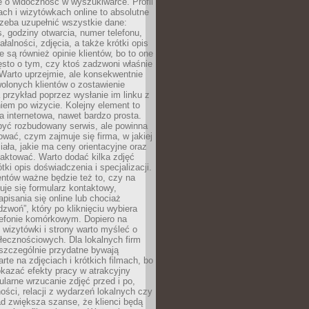
e o widoczność w wyszukiwarce. Profil
ch i wizytówkach online to absolutne
zeba uzupełnić wszystkie dane:
, godziny otwarcia, numer telefonu,
ałalności, zdjęcia, a także krótki opis
e są również opinie klientów, bo to one
sto o tym, czy ktoś zadzwoni właśnie
. Warto uprzejmie, ale konsekwentnie
olonych klientów o zostawienie
a przykład poprzez wysłanie im linku z
em po wizycie. Kolejny element to
a internetowa, nawet bardzo prosta.
być rozbudowany serwis, ale powinna
ować, czym zajmuje się firma, w jakiej
ziała, jakie ma ceny orientacyjne oraz
taktować. Warto dodać kilka zdjęć
rótki opis doświadczenia i specjalizacji.
ientów ważne będzie też to, czy na
duje się formularz kontaktowy,
pisania się online lub chociaż
dzwoń”, który po kliknięciu wybiera
lefonie komórkowym. Dopiero na
wizytówki i strony warto myśleć o
łecznościowych. Dla lokalnych firm
szczególnie przydatne bywają
rte na zdjęciach i krótkich filmach, bo
kazać efekty pracy w atrakcyjny
larne wrzucanie zdjęć przed i po,
ności, relacji z wydarzeń lokalnych czy
ad zwiększa szanse, że klienci będą