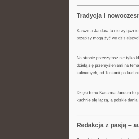
Tradycja i nowoczes
Karczma Jandura to nie wyłącznie 
przepisy mogą żyć we dzisiejszych
Na stronie przeczytasz nie tylko k
dzielą się przemyśleniami na temat
kulinarnych, od Toskanii po kuchni
Dzięki temu Karczma Jandura to je
kuchnie się łączą, a polskie dania
Redakcja z pasją – a