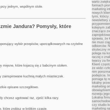
warto zwięks
formach pro
ża przy jednym, wspólnym stole.
marketing in
nowych klien
tymi, którzy 
newslettery 
przypomnien
czmie Jandura? Pomysły, które
kolejnym za
znacząco zw
zaprojektow
sprawia, że 
nie musi cią
mponujący wybór przepisów, uporządkowanych na czytelne
odbiorców. N
skuteczny ma
polega na ko
raczej o zna
twarzy za fi
Klient częst
y mięsne, które kojarzą się z babcinym stołem.
że widzi czł
nim porozma
podejścia. In
ry zainspirowane kuchnią małych miasteczek.
pomaga tę re
lokalny prze
marketing on
ystkie opisane szczegółowo.
obowiązkiem
rozwoju jego
Lokalna firm
gdy chcesz ugotować raz, zjeść kilka razy.
samochodowy,
czy studio k
marketing na
, które zrobisz w krótkim czasie.