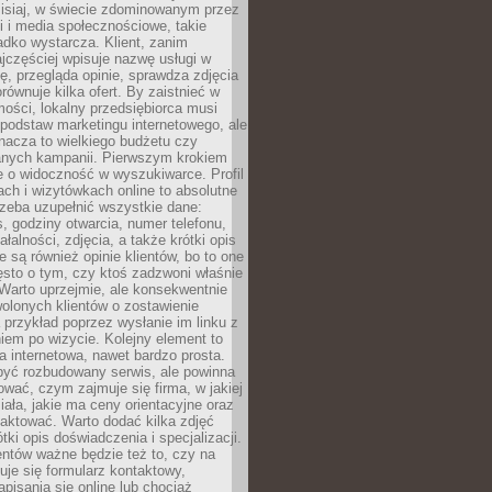
zisiaj, w świecie zdominowanym przez
 i media społecznościowe, takie
adko wystarcza. Klient, zanim
jczęściej wpisuje nazwę usługi w
, przegląda opinie, sprawdza zdjęcia
porównuje kilka ofert. By zaistnieć w
ości, lokalny przedsiębiorca musi
podstaw marketingu internetowego, ale
nacza to wielkiego budżetu czy
nych kampanii. Pierwszym krokiem
e o widoczność w wyszukiwarce. Profil
ch i wizytówkach online to absolutne
zeba uzupełnić wszystkie dane:
, godziny otwarcia, numer telefonu,
ałalności, zdjęcia, a także krótki opis
e są również opinie klientów, bo to one
sto o tym, czy ktoś zadzwoni właśnie
. Warto uprzejmie, ale konsekwentnie
olonych klientów o zostawienie
a przykład poprzez wysłanie im linku z
em po wizycie. Kolejny element to
a internetowa, nawet bardzo prosta.
być rozbudowany serwis, ale powinna
ować, czym zajmuje się firma, w jakiej
ziała, jakie ma ceny orientacyjne oraz
taktować. Warto dodać kilka zdjęć
rótki opis doświadczenia i specjalizacji.
ientów ważne będzie też to, czy na
duje się formularz kontaktowy,
pisania się online lub chociaż