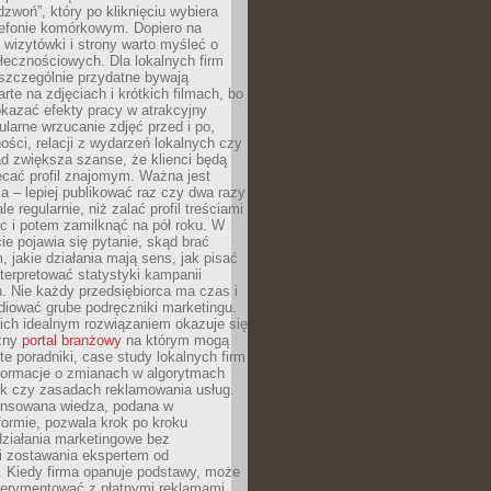
dzwoń”, który po kliknięciu wybiera
lefonie komórkowym. Dopiero na
wizytówki i strony warto myśleć o
łecznościowych. Dla lokalnych firm
szczególnie przydatne bywają
rte na zdjęciach i krótkich filmach, bo
kazać efekty pracy w atrakcyjny
larne wrzucanie zdjęć przed i po,
ności, relacji z wydarzeń lokalnych czy
ad zwiększa szanse, że klienci będą
ecać profil znajomym. Ważna jest
 – lepiej publikować raz czy dwa razy
le regularnie, niż zalać profil treściami
c i potem zamilknąć na pół roku. W
 pojawia się pytanie, skąd brać
, jakie działania mają sens, jak pisać
interpretować statystyki kampanii
. Nie każdy przedsiębiorca ma czas i
diować grube podręczniki marketingu.
nich idealnym rozwiązaniem okazuje się
czny
portal branżowy
na którym mogą
te poradniki, case study lokalnych firm
nformacje o zmianach w algorytmach
k czy zasadach reklamowania usług.
nsowana wiedza, podana w
formie, pozwala krok po kroku
działania marketingowe bez
i zostawania ekspertem od
. Kiedy firma opanuje podstawy, może
erymentować z płatnymi reklamami.