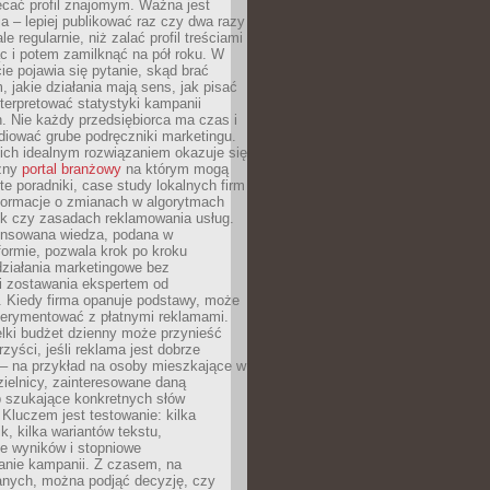
ecać profil znajomym. Ważna jest
 – lepiej publikować raz czy dwa razy
le regularnie, niż zalać profil treściami
c i potem zamilknąć na pół roku. W
 pojawia się pytanie, skąd brać
, jakie działania mają sens, jak pisać
interpretować statystyki kampanii
. Nie każdy przedsiębiorca ma czas i
diować grube podręczniki marketingu.
nich idealnym rozwiązaniem okazuje się
czny
portal branżowy
na którym mogą
te poradniki, case study lokalnych firm
nformacje o zmianach w algorytmach
k czy zasadach reklamowania usług.
nsowana wiedza, podana w
formie, pozwala krok po kroku
działania marketingowe bez
i zostawania ekspertem od
. Kiedy firma opanuje podstawy, może
erymentować z płatnymi reklamami.
lki budżet dzienny może przynieść
zyści, jeśli reklama jest dobrze
 – na przykład na osoby mieszkające w
zielnicy, zainteresowane daną
b szukające konkretnych słów
Kluczem jest testowanie: kilka
k, kilka wariantów tekstu,
e wyników i stopniowe
anie kampanii. Z czasem, na
anych, można podjąć decyzję, czy