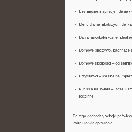
Bezmięsne inspiracje i dania w
Menu dla najmłodszych, delika
Dania niskokaloryczne, idealne
Domowe pieczywo, pachnące ś
Domowe słodkości – od sernikó
Przystawki – idealne na imprez
Kuchnia na święta – Boże Narod
rodzinne.
Do tego dochodzą sekcje poświęcon
które ułatwią gotowanie.