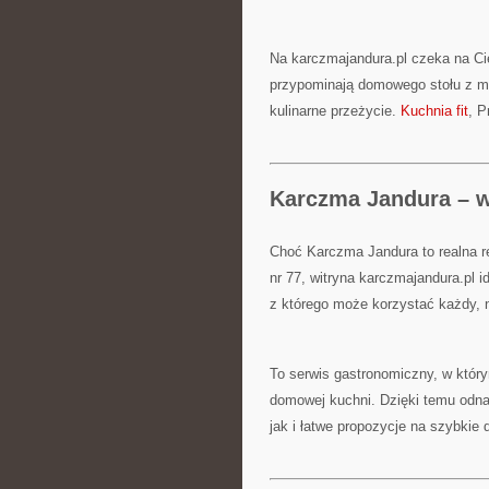
Na karczmajandura.pl czeka na Cie
przypominają domowego stołu z mł
kulinarne przeżycie.
Kuchnia fit
, P
Karczma Jandura – wi
Choć Karczma Jandura to realna re
nr 77, witryna karczmajandura.pl 
z którego może korzystać każdy, n
To serwis gastronomiczny, w który
domowej kuchni. Dzięki temu odnaj
jak i łatwe propozycje na szybkie 