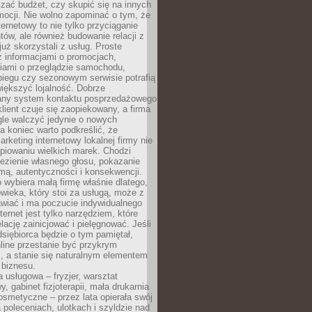
zać budżet, czy skupić się na innych
mocji. Nie wolno zapominać o tym, że
ternetowy to nie tylko przyciąganie
tów, ale również budowanie relacji z
już skorzystali z usług. Proste
z informacjami o promocjach,
iami o przeglądzie samochodu,
biegu czy sezonowym serwisie potrafią
iększyć lojalność. Dobrze
any system kontaktu posprzedażowego
klient czuje się zaopiekowany, a firma
gle walczyć jedynie o nowych
a koniec warto podkreślić, że
rketing internetowy lokalnej firmy nie
piowaniu wielkich marek. Chodzi
lezienie własnego głosu, pokazanie
rmą, autentyczności i konsekwencji.
o wybiera małą firmę właśnie dlatego,
owieka, który stoi za usługą, może z
wiać i ma poczucie indywidualnego
ternet jest tylko narzędziem, które
lację zainicjować i pielęgnować. Jeśli
dsiębiorca będzie o tym pamiętał,
line przestanie być przykrym
, a stanie się naturalnym elementem
 biznesu.
a usługowa – fryzjer, warsztat
 gabinet fizjoterapii, mała drukarnia
osmetyczne – przez lata opierała swój
 poleceniach, ulotkach i szyldzie nad