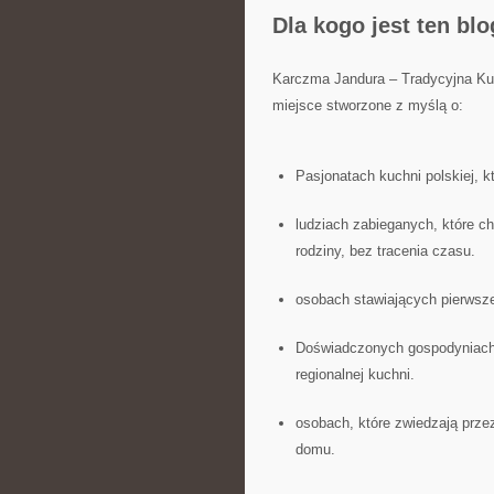
Dla kogo jest ten bl
Karczma Jandura – Tradycyjna Ku
miejsce stworzone z myślą o:
Pasjonatach kuchni polskiej, k
ludziach zabieganych, które c
rodziny, bez tracenia czasu.
osobach stawiających pierwsze
Doświadczonych gospodyniach
regionalnej kuchni.
osobach, które zwiedzają prze
domu.