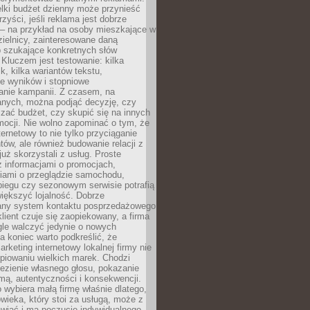
lki budżet dzienny może przynieść
zyści, jeśli reklama jest dobrze
 – na przykład na osoby mieszkające w
zielnicy, zainteresowane daną
b szukające konkretnych słów
Kluczem jest testowanie: kilka
k, kilka wariantów tekstu,
e wyników i stopniowe
anie kampanii. Z czasem, na
anych, można podjąć decyzję, czy
zać budżet, czy skupić się na innych
mocji. Nie wolno zapominać o tym, że
ternetowy to nie tylko przyciąganie
tów, ale również budowanie relacji z
już skorzystali z usług. Proste
z informacjami o promocjach,
iami o przeglądzie samochodu,
biegu czy sezonowym serwisie potrafią
iększyć lojalność. Dobrze
any system kontaktu posprzedażowego
klient czuje się zaopiekowany, a firma
gle walczyć jedynie o nowych
a koniec warto podkreślić, że
rketing internetowy lokalnej firmy nie
piowaniu wielkich marek. Chodzi
lezienie własnego głosu, pokazanie
rmą, autentyczności i konsekwencji.
o wybiera małą firmę właśnie dlatego,
owieka, który stoi za usługą, może z
wiać i ma poczucie indywidualnego