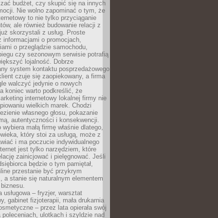
zać budżet, czy skupić się na innych
mocji. Nie wolno zapominać o tym, że
ternetowy to nie tylko przyciąganie
tów, ale również budowanie relacji z
już skorzystali z usług. Proste
z informacjami o promocjach,
iami o przeglądzie samochodu,
biegu czy sezonowym serwisie potrafią
iększyć lojalność. Dobrze
any system kontaktu posprzedażowego
klient czuje się zaopiekowany, a firma
gle walczyć jedynie o nowych
a koniec warto podkreślić, że
rketing internetowy lokalnej firmy nie
piowaniu wielkich marek. Chodzi
lezienie własnego głosu, pokazanie
rmą, autentyczności i konsekwencji.
o wybiera małą firmę właśnie dlatego,
owieka, który stoi za usługą, może z
wiać i ma poczucie indywidualnego
ternet jest tylko narzędziem, które
lację zainicjować i pielęgnować. Jeśli
dsiębiorca będzie o tym pamiętał,
line przestanie być przykrym
, a stanie się naturalnym elementem
 biznesu.
a usługowa – fryzjer, warsztat
 gabinet fizjoterapii, mała drukarnia
osmetyczne – przez lata opierała swój
 poleceniach, ulotkach i szyldzie nad