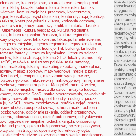
wracać i pol
alna online
,
kastracja kota
,
kastracja psa
,
kempingi nad
konsekwencja
u psa
,
kluby książki
,
kolonie letnie
,
kolor roku
,
komiks
,
w tygodniu, a
kwiatowe
,
komunikacja bez przemocy
,
koncentracja
,
przez miesią
 gier
,
konsultacja psychologiczna
,
konteneryzacja
,
kontuzje
tym momencie
a tekstu
,
koszt pozyskania klienta
,
kotłownia domowa
,
wiedzę o tym
ywne pisanie
,
kredyt obrotowy
,
królik miniaturka
,
kronika
posty i jak 
,
Kubernetes
,
kultura feedbacku
,
kultura regionalna
reklamowych
hala
,
kultura regionalna Pomorza
,
kultura regionalna
chęć, by stu
kury przydomowe
,
łąka kwietna
,
laktacja
,
lamele ścienne
,
Dla wielu z 
u
,
legendy miejskie
,
legendy regionalne
,
legowisko dla psa
,
specjalisty
y psa
,
lekcje muzealne
,
licencje
,
link building
,
LinkedIn
znaleźć pros
iteratura fantasy
,
literatura kryminalna
,
literatura science
i aktualne i
lientów
,
lokalne atrakcje
,
lokalne SEO
,
lokalny biznes
,
loty
wyszukiware
acOS
,
majówka
,
malarstwo polskie
,
małe remonty
,
Taka skonde
line
,
marketing lokalny
,
marketing szeptany
,
marketplace
,
praktycznej 
acyjny
,
masaż sportowy
,
maty węchowe
,
meble z palet
,
usprawniać 
żer haseł
,
menopauza
,
mieszkanie wynajmowane
,
koniecznośc
roprzedsiębiorca
,
mikroserwisy
,
mikrowyprawy
,
mniej znane
wszystkiego
językowe
,
modernizm polski
,
MongoDB
,
montaż wideo
,
zacząć eksp
ska
,
murale miejskie
,
muzea dla dzieci
,
muzyka ludowa
,
Nawet niewie
domowe
,
narzędzia SaaS
,
nauka programowania
,
nawodnienie
wymierne kor
 firmy
,
newsletter
,
noclegi pet friendly
,
noclegi z jacuzzi
,
targetowana
e.js
,
NoSQL
,
obozy młodzieżowe
,
obróbka zdjęć
,
obroża
konkretnej d
taków
,
obsługa posprzedażowa
,
ochrona marki
,
ochrona
tematyką lu
,
oczko wodne
,
odbiór mieszkania
,
oddech przeponowy
,
kluczowych. 
ganizmu
,
odprawa online
,
odzież outdoorowa
,
odzyskiwanie
różnych grafi
zowy
,
ogrzewanie miejskie
,
okładka książki
,
onboarding
obserwowani
ieka nad psem
,
opieka okołoporodowa
,
opieka paliatywna
,
optymalizow
płaty administracyjne
,
opóźniony lot
,
orkiestry dęte
,
podstawie d
,
oświetlenie studyjne
,
oszczędne ogrzewanie
,
paczkomaty
,