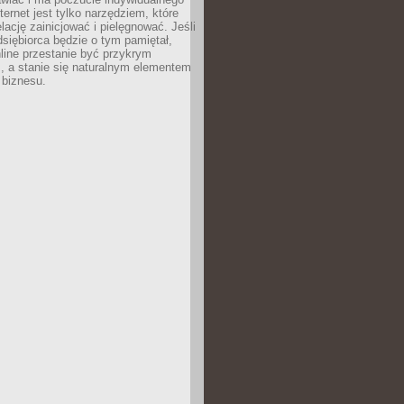
ternet jest tylko narzędziem, które
lację zainicjować i pielęgnować. Jeśli
dsiębiorca będzie o tym pamiętał,
line przestanie być przykrym
, a stanie się naturalnym elementem
 biznesu.