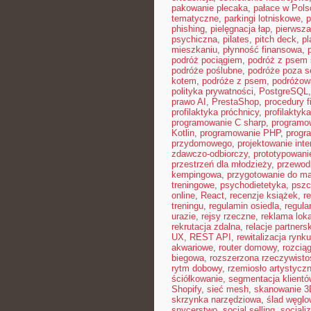
pakowanie plecaka
,
pałace w Pols
tematyczne
,
parkingi lotniskowe
,
p
phishing
,
pielęgnacja łap
,
pierwsza
psychiczna
,
pilates
,
pitch deck
,
pl
mieszkaniu
,
płynność finansowa
,
podróż pociągiem
,
podróż z psem
podróże poślubne
,
podróże poza 
kotem
,
podróże z psem
,
podróżow
polityka prywatności
,
PostgreSQL
prawo AI
,
PrestaShop
,
procedury 
profilaktyka próchnicy
,
profilaktyk
programowanie C sharp
,
programo
Kotlin
,
programowanie PHP
,
progr
przydomowego
,
projektowanie inte
zdawczo-odbiorczy
,
prototypowani
przestrzeń dla młodzieży
,
przewod
kempingowa
,
przygotowanie do ma
treningowe
,
psychodietetyka
,
pszc
online
,
React
,
recenzje książek
,
re
treningu
,
regulamin osiedla
,
regula
urazie
,
rejsy rzeczne
,
reklama lok
rekrutacja zdalna
,
relacje partners
UX
,
REST API
,
rewitalizacja rynku
akwariowe
,
router domowy
,
rozcią
biegowa
,
rozszerzona rzeczywisto
rytm dobowy
,
rzemiosło artystycz
ściółkowanie
,
segmentacja klientó
Shopify
,
sieć mesh
,
skanowanie 3
skrzynka narzędziowa
,
ślad węglo
snycerstwo
,
social selling
,
socjali