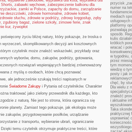
nia
,
wypalenie zawodowe
,
wyprawka dla kota
,
wyprawka dla
przycisk „za
 Shorts
,
zabawki węchowe
,
zabezpieczenie balkonu dla
numer na te
rzyżackie
,
zamki w Polsce
,
zapachy do domu
,
zarządzanie
fundamencie 
anie deszczówki
,
zdrowie hormonalne
,
zdrowie kobiet
,
mediach spo
zdrowie słuchu
,
zdrowie w podróży
,
zdrowy kręgosłup
,
zęby
usługowych 
y
,
zgubiony bagaż
,
zielone szkoły
,
zimowe ferie
,
znak
platformy opa
ie kur
,
żywopłot
pozwalają po
sposób. Regu
poświęcony życiu bliżej natury, który pokazuje, że troska o
kulis działal
krótkich por
ch wyrzeczeń, skomplikowanych decyzji ani kosztownych
wracać i pol
 którym czytelnik może znaleźć wskazówki, przykłady oraz
konsekwencja
w tygodniu, a
iennych wyborów, domu, zakupów, podróży, gotowania,
przez miesią
owoczesnych rozwiązań wspierających bardziej zrównoważony
tym momencie
wiedzę o tym
otowana z myślą o osobach, które chcą poznawać
posty i jak 
reklamowych
e, ale jednocześnie szukają treści napisanych w
chęć, by stu
ronie
Świadome Zakupy
i Pytania od czytelników. Charakter
Dla wielu z 
specjalisty
ożna traktować jako zielony przewodnik dla każdego, kto
znaleźć pros
zgodzie z naturą. Nie jest to strona, która ogranicza się
i aktualne i
wyszukiware
ronie planety. Zamiast tego pokazuje, jak ekologia może
Taka skonde
praktycznej 
enie zakupów, przygotowywanie posiłków, urządzanie
usprawniać 
rzystanie z transportu, wybieranie ubrań, ograniczanie
koniecznośc
wszystkiego
 Dzięki temu czytelnik otrzymuje praktyczne treści, które
zacząć eksp