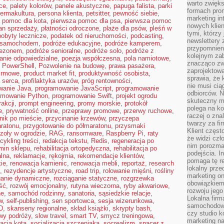
warto zwięks
ce
,
palety kolorów
,
panele akustyczne
,
papuga falista
,
parki
formach pro
ermakultura
,
persona klienta
,
petsitter
,
pewność siebie
,
marketing in
 pomoc dla kota
,
pierwsza pomoc dla psa
,
pierwsza pomoc
nowych klien
an sprzedaży
,
płatności odroczone
,
plaże dla psów
,
pleśń w
tymi, którzy 
pobyty lecznicze
,
podatek od nieruchomości
,
podcasting
,
newslettery 
 samochodem
,
podróże edukacyjne
,
podróże kamperem
,
przypomnien
sezonem
,
podróże senioralne
,
podróże solo
,
podróże z
kolejnym za
anie odpowiedzialne
,
poezja współczesna
,
pola namiotowe
,
znacząco zw
,
PowerShell
,
Pozwolenie na budowę
,
prawa pasażera
,
zaprojektow
firmowe
,
product market fit
,
produktywność osobista
,
sprawia, że 
a serca
,
profilaktyka urazów
,
próg rentowności
,
nie musi cią
wanie Java
,
programowanie JavaScript
,
programowanie
odbiorców. N
amowanie Python
,
programowanie Swift
,
projekt ogrodu
skuteczny ma
rakcji
,
prompt engineering
,
promy morskie
,
protokół
polega na ko
e
,
prywatność online
,
przeprawy promowe
,
przerwy ruchowe
,
raczej o zna
nik po mieście
,
przycinanie krzewów
,
przyczepa
twarzy za fi
ratonu
,
przygotowanie do półmaratonu
,
przysmaki
Klient częst
zoły w ogrodzie
,
RAG
,
ransomware
,
Raspberry Pi
,
raty
że widzi czł
cykling treści
,
redakcja tekstu
,
Redis
,
regeneracja po
nim porozma
min sklepu
,
rehabilitacja ortopedyczna
,
rehabilitacja po
podejścia. In
alna
,
reklamacje
,
rękojmia
,
rekomendacje klientów
,
pomaga tę re
kie
,
renowacja kamienic
,
renowacja mebli
,
reportaż
,
research
lokalny prze
,
rezydencje artystyczne
,
road trip
,
rolowanie mięśni
,
rośliny
marketing on
ganie dynamiczne
,
rozciąganie statyczne
,
rozgrzewka
obowiązkiem
ść
,
rozwój emocjonalny
,
rutyna wieczorna
,
ryby akwariowe
,
rozwoju jego
ne
,
samochód rodzinny
,
sanatoria
,
sąsiedzkie relacje
,
Lokalna firm
w
,
self-publishing
,
sen sportowca
,
sesja wizerunkowa
,
samochodowy,
D
,
skanseny regionalne
,
skład książki
,
skrypty bash
,
czy studio k
wy podróży
,
slow travel
,
smart TV
,
smycz treningowa
,
marketing na
zacja kota
,
socjalizacja szczeniaka
,
socrealizm
,
spacer z