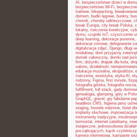
AI
,
bezpieczeństwo dzieci w domu
bezpieczeństwo Wi-Fi
,
bezpieczne
trailowe
,
bikepacking
,
biwakowani
domem
,
budki lęgowe
,
bunkry
,
bus
chomik
,
choroby odkleszczowe
,
c
break Europa
,
city break Polska
,
c
lokalny
,
ćwiczenia korekcyjne
,
cyb
dymu
,
czujniki IoT
,
czyszczenie u
deep learning
,
dekoracje jesienne
,
dekoracje zimowe
,
delegowanie z
digitalizacja zdjęć
,
Django
,
długi 
modułowy
,
dom przyjazny zwierzę
domek całoroczny
,
domki nad jezi
firm
,
dożynki
,
drapak dla kota
,
dro
salonu
,
działalność nierejestrowan
edukacja muzealna
,
ekopodróże
,
e
ćwiczenia
,
eseistyka
,
etyka AI
,
et
rodzinny
,
Figma
,
first minute
,
fizjo
fotografia górska
,
fotografia nocna
fulfillment
,
full stack
,
gady domow
genealogia
,
glamping
,
góry w Pols
GraphQL
,
gravel
,
gry fabularne pa
headless CMS
,
higiena jamy ustne
staging
,
hostele rodzinne
,
hotel dl
implanty słuchowe
,
improwizacja t
instrumenty tradycyjne
,
insulinoop
termostat
,
internet satelitarny
,
inwe
świąteczne
,
jednoosobowa działal
początkujących
,
kącik czytelniczy
kamera internetowa
,
kampanie se