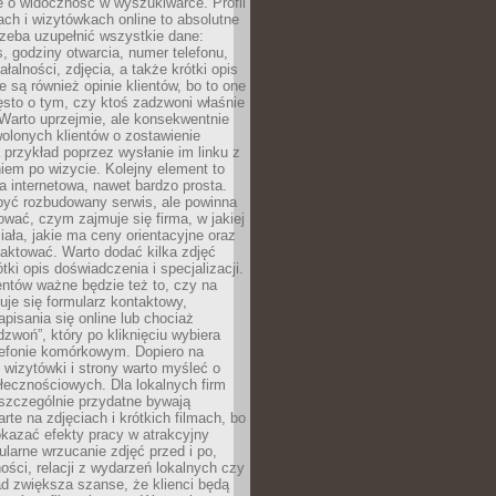
e o widoczność w wyszukiwarce. Profil
ch i wizytówkach online to absolutne
zeba uzupełnić wszystkie dane:
, godziny otwarcia, numer telefonu,
ałalności, zdjęcia, a także krótki opis
e są również opinie klientów, bo to one
sto o tym, czy ktoś zadzwoni właśnie
. Warto uprzejmie, ale konsekwentnie
olonych klientów o zostawienie
a przykład poprzez wysłanie im linku z
em po wizycie. Kolejny element to
a internetowa, nawet bardzo prosta.
być rozbudowany serwis, ale powinna
ować, czym zajmuje się firma, w jakiej
ziała, jakie ma ceny orientacyjne oraz
taktować. Warto dodać kilka zdjęć
rótki opis doświadczenia i specjalizacji.
ientów ważne będzie też to, czy na
duje się formularz kontaktowy,
pisania się online lub chociaż
dzwoń”, który po kliknięciu wybiera
lefonie komórkowym. Dopiero na
wizytówki i strony warto myśleć o
łecznościowych. Dla lokalnych firm
szczególnie przydatne bywają
rte na zdjęciach i krótkich filmach, bo
kazać efekty pracy w atrakcyjny
larne wrzucanie zdjęć przed i po,
ności, relacji z wydarzeń lokalnych czy
ad zwiększa szanse, że klienci będą