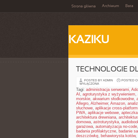
Archiwum
Bata
Strona główna
KAZIKU
TECHNOLOGIE D
POSTED BY ADMIN
POSTED ON
WYŁĄCZONA
Tagi:
administracja serwerami
,
Ad
AI
,
agroturystyka z wyżywieniem
,
morskie
,
akwarium słodkowodne
,
Allegro
,
Alzheimer
,
Amazon
,
anali
słuchowe
,
aplikacje cross-platform
PWA
,
aplikacje webowe
,
apteczka
architektura drewniana
,
architektu
domowa
,
astroturystyka
,
audiobook
garażowa
,
automatyzacja no-code
badania profilaktyczne
,
badanie sa
deszczówkę
,
behawiorysta kotów
,