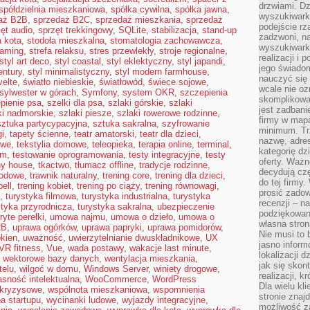
drzwiami. D
spółdzielnia mieszkaniowa
,
spółka cywilna
,
spółka jawna
,
wyszukiwarki
aż B2B
,
sprzedaż B2C
,
sprzedaż mieszkania
,
sprzedaż
podejście rz
ęt audio
,
sprzęt trekkingowy
,
SQLite
,
stabilizacja
,
stand-up
zadzwoni, na
a kota
,
stodoła mieszkalna
,
stomatologia zachowawcza
,
wyszukiwarkę
eaming
,
strefa relaksu
,
stres przewlekły
,
stroje regionalne
,
realizacji i 
styl art deco
,
styl coastal
,
styl eklektyczny
,
styl japandi
,
jego świadom
entury
,
styl minimalistyczny
,
styl modern farmhouse
,
nauczyć się 
velte
,
światło niebieskie
,
światłowód
,
świece sojowe
,
wcale nie oz
sylwester w górach
,
Symfony
,
system OKR
,
szczepienia
skomplikowa
pienie psa
,
szelki dla psa
,
szlaki górskie
,
szlaki
jest zadbani
ki nadmorskie
,
szlaki piesze
,
szlaki rowerowe rodzinne
,
firmy w mapa
sztuka partycypacyjna
,
sztuka sakralna
,
szyfrowanie
minimum. Tr
gi
,
tapety ścienne
,
teatr amatorski
,
teatr dla dzieci
,
nazwę, adres
owe
,
tekstylia domowe
,
teleopieka
,
terapia online
,
terminal
,
kategorię dzi
um
,
testowanie oprogramowania
,
testy integracyjne
,
testy
oferty. Ważn
ny house
,
tkactwo
,
tłumacz offline
,
tradycje rodzinne
,
decydują czę
hodowe
,
trawnik naturalny
,
trening core
,
trening dla dzieci
,
do tej firmy
bell
,
trening kobiet
,
trening po ciąży
,
trening równowagi
,
prosić zadow
,
turystyka filmowa
,
turystyka industrialna
,
turystyka
recenzji – n
styka przyrodnicza
,
turystyka sakralna
,
ubezpieczenie
podziękowani
ryte perełki
,
umowa najmu
,
umowa o dzieło
,
umowa o
własna stron
2B
,
uprawa ogórków
,
uprawa papryki
,
uprawa pomidorów
,
Nie musi to 
okien
,
uważność
,
uwierzytelnianie dwuskładnikowe
,
UX
jasno inform
VR fitness
,
Vue
,
wada postawy
,
wakacje last minute
,
lokalizacji d
,
wektorowe bazy danych
,
wentylacja mieszkania
,
jak się skon
telu
,
wilgoć w domu
,
Windows Server
,
winiety drogowe
,
realizacji, k
asność intelektualna
,
WooCommerce
,
WordPress
Dla wielu kl
 kryzysowe
,
wspólnota mieszkaniowa
,
wspomnienia
stronie znaj
a startupu
,
wycinanki ludowe
,
wyjazdy integracyjne
,
możliwość za