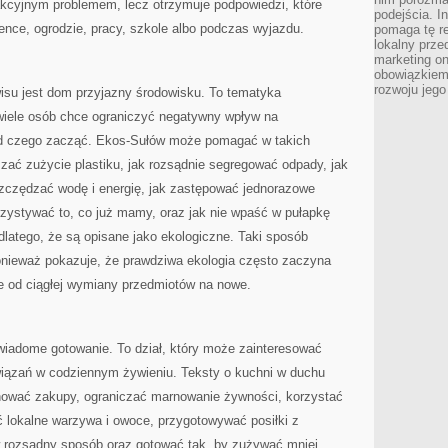
akcyjnym problemem, lecz otrzymuje podpowiedzi, które
podejścia. In
nce, ogrodzie, pracy, szkole albo podczas wyjazdu.
pomaga tę re
lokalny prze
marketing on
obowiązkiem
rozwoju jego
su jest dom przyjazny środowisku. To tematyka
wiele osób chce ograniczyć negatywny wpływ na
 od czego zacząć. Ekos-Sułów może pomagać w takich
zać zużycie plastiku, jak rozsądnie segregować odpady, jak
szczędzać wodę i energię, jak zastępować jednorazowe
rzystywać to, co już mamy, oraz jak nie wpaść w pułapkę
dlatego, że są opisane jako ekologiczne. Taki sposób
ponieważ pokazuje, że prawdziwa ekologia często zaczyna
ie od ciągłej wymiany przedmiotów na nowe.
iadome gotowanie. To dział, który może zainteresować
iązań w codziennym żywieniu. Teksty o kuchni w duchu
nować zakupy, ograniczać marnowanie żywności, korzystać
 lokalne warzywa i owoce, przygotowywać posiłki z
 rozsądny sposób oraz gotować tak, by zużywać mniej