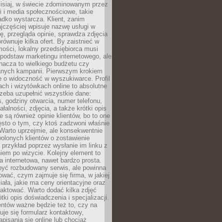
zisiaj, w świecie zdominowanym przez
 i media społecznościowe, takie
adko wystarcza. Klient, zanim
jczęściej wpisuje nazwę usługi w
, przegląda opinie, sprawdza zdjęcia
porównuje kilka ofert. By zaistnieć w
ości, lokalny przedsiębiorca musi
podstaw marketingu internetowego, ale
nacza to wielkiego budżetu czy
nych kampanii. Pierwszym krokiem
e o widoczność w wyszukiwarce. Profil
ch i wizytówkach online to absolutne
zeba uzupełnić wszystkie dane:
, godziny otwarcia, numer telefonu,
ałalności, zdjęcia, a także krótki opis
e są również opinie klientów, bo to one
sto o tym, czy ktoś zadzwoni właśnie
. Warto uprzejmie, ale konsekwentnie
olonych klientów o zostawienie
a przykład poprzez wysłanie im linku z
em po wizycie. Kolejny element to
a internetowa, nawet bardzo prosta.
być rozbudowany serwis, ale powinna
ować, czym zajmuje się firma, w jakiej
ziała, jakie ma ceny orientacyjne oraz
taktować. Warto dodać kilka zdjęć
rótki opis doświadczenia i specjalizacji.
ientów ważne będzie też to, czy na
duje się formularz kontaktowy,
pisania się online lub chociaż