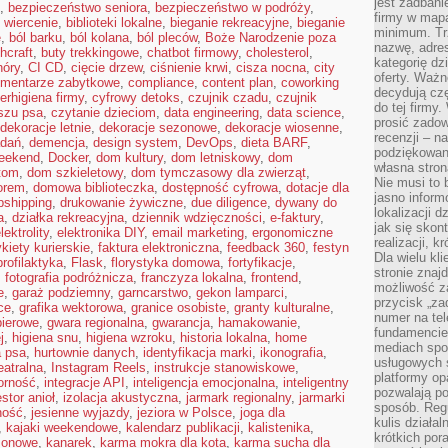
jest zadbani
,
bezpieczeństwo seniora
,
bezpieczeństwo w podróży
,
firmy w mapa
 wiercenie
,
biblioteki lokalne
,
bieganie rekreacyjne
,
bieganie
minimum. Tr
e
,
ból barku
,
ból kolana
,
ból pleców
,
Boże Narodzenie poza
nazwę, adres
hcraft
,
buty trekkingowe
,
chatbot firmowy
,
cholesterol
,
kategorię dzi
hóry
,
CI CD
,
cięcie drzew
,
ciśnienie krwi
,
cisza nocna
,
city
oferty. Ważn
mentarze zabytkowe
,
compliance
,
content plan
,
coworking
decydują czę
erhigiena firmy
,
cyfrowy detoks
,
czujnik czadu
,
czujnik
do tej firmy
szu psa
,
czytanie dzieciom
,
data engineering
,
data science
,
prosić zadow
dekoracje letnie
,
dekoracje sezonowe
,
dekoracje wiosenne
,
recenzji – n
adań
,
demencja
,
design system
,
DevOps
,
dieta BARF
,
podziękowani
weekend
,
Docker
,
dom kultury
,
dom letniskowy
,
dom
własna stron
tom
,
dom szkieletowy
,
dom tymczasowy dla zwierząt
,
Nie musi to 
orem
,
domowa biblioteczka
,
dostępność cyfrowa
,
dotacje dla
jasno inform
pshipping
,
drukowanie żywiczne
,
due diligence
,
dywany do
lokalizacji d
a
,
działka rekreacyjna
,
dziennik wdzięczności
,
e-faktury
,
jak się skon
lektrolity
,
elektronika DIY
,
email marketing
,
ergonomiczne
realizacji, k
ykiety kurierskie
,
faktura elektroniczna
,
feedback 360
,
festyn
Dla wielu kl
profilaktyka
,
Flask
,
florystyka domowa
,
fortyfikacje
,
stronie znaj
,
fotografia podróżnicza
,
franczyza lokalna
,
frontend
,
możliwość za
e
,
garaż podziemny
,
garncarstwo
,
gekon lamparci
,
przycisk „za
ce
,
grafika wektorowa
,
granice osobiste
,
granty kulturalne
,
numer na te
pierowe
,
gwara regionalna
,
gwarancja
,
hamakowanie
,
fundamencie 
j
,
higiena snu
,
higiena wzroku
,
historia lokalna
,
home
mediach spo
a psa
,
hurtownie danych
,
identyfikacja marki
,
ikonografia
,
usługowych 
eatralna
,
Instagram Reels
,
instrukcje stanowiskowe
,
platformy opa
orność
,
integracje API
,
inteligencja emocjonalna
,
inteligentny
pozwalają po
stor anioł
,
izolacja akustyczna
,
jarmark regionalny
,
jarmarki
sposób. Regu
ność
,
jesienne wyjazdy
,
jeziora w Polsce
,
joga dla
kulis działal
,
kajaki weekendowe
,
kalendarz publikacji
,
kalistenika
,
krótkich por
zonowe
,
kanarek
,
karma mokra dla kota
,
karma sucha dla