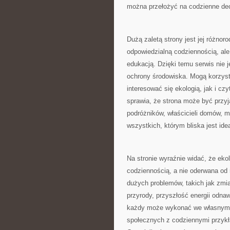
można przełożyć na codzienne dec
Dużą zaletą strony jest jej różno
odpowiedzialną codziennością, ale
edukacją. Dzięki temu serwis nie 
ochrony środowiska. Mogą korzyst
interesować się ekologią, jak i c
sprawia, że strona może być przyj
podróżników, właścicieli domów, 
wszystkich, którym bliska jest id
Na stronie wyraźnie widać, że eko
codziennością, a nie oderwana od 
dużych problemów, takich jak zmi
przyrody, przyszłość energii odnaw
każdy może wykonać we własnym 
społecznych z codziennymi przykł