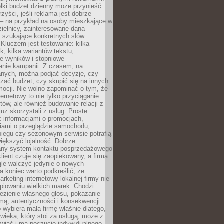
lki budżet dzienny może przynieść
zyści, jeśli reklama jest dobrze
 – na przykład na osoby mieszkające w
zielnicy, zainteresowane daną
b szukające konkretnych słów
Kluczem jest testowanie: kilka
k, kilka wariantów tekstu,
e wyników i stopniowe
anie kampanii. Z czasem, na
anych, można podjąć decyzję, czy
zać budżet, czy skupić się na innych
mocji. Nie wolno zapominać o tym, że
ternetowy to nie tylko przyciąganie
tów, ale również budowanie relacji z
już skorzystali z usług. Proste
z informacjami o promocjach,
iami o przeglądzie samochodu,
biegu czy sezonowym serwisie potrafią
iększyć lojalność. Dobrze
any system kontaktu posprzedażowego
klient czuje się zaopiekowany, a firma
gle walczyć jedynie o nowych
a koniec warto podkreślić, że
rketing internetowy lokalnej firmy nie
piowaniu wielkich marek. Chodzi
lezienie własnego głosu, pokazanie
rmą, autentyczności i konsekwencji.
o wybiera małą firmę właśnie dlatego,
owieka, który stoi za usługą, może z
wiać i ma poczucie indywidualnego