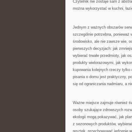
Czytelnik nie zostaje sam z abstr
można wykorzystać w kuchni, łazie
Jednym z ważnych obszarów serwi
szczególnie potrzebna, ponieważ 
środowisko, ale nie zawsze wie,
pierwszych decyzjach: jak zmniejs
wybierać trwałe przedmioty, jak o
produkty wielorazowymi, jak wyko
kupowania kolejnych rzeczy tylko 
pisania o domu jest praktyczny, 
się od ograniczania nadmiaru, a n
Ważne miejsce zajmuje również św
osoby szukające zdrowszych rozw
ekologii mogą pokazywać, jak pla
z sezonowych produktów, wybierać
resztek, przechowywać jedzenie w