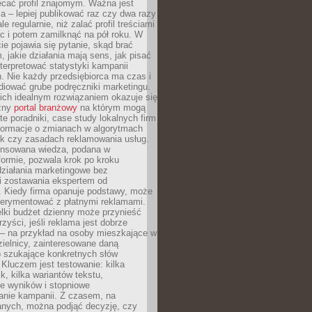
ecać profil znajomym. Ważna jest
 – lepiej publikować raz czy dwa razy
le regularnie, niż zalać profil treściami
c i potem zamilknąć na pół roku. W
 pojawia się pytanie, skąd brać
, jakie działania mają sens, jak pisać
interpretować statystyki kampanii
. Nie każdy przedsiębiorca ma czas i
diować grube podręczniki marketingu.
nich idealnym rozwiązaniem okazuje się
czny
portal branżowy
na którym mogą
te poradniki, case study lokalnych firm
nformacje o zmianach w algorytmach
k czy zasadach reklamowania usług.
nsowana wiedza, podana w
formie, pozwala krok po kroku
działania marketingowe bez
i zostawania ekspertem od
. Kiedy firma opanuje podstawy, może
erymentować z płatnymi reklamami.
lki budżet dzienny może przynieść
zyści, jeśli reklama jest dobrze
 – na przykład na osoby mieszkające w
zielnicy, zainteresowane daną
b szukające konkretnych słów
Kluczem jest testowanie: kilka
k, kilka wariantów tekstu,
e wyników i stopniowe
anie kampanii. Z czasem, na
anych, można podjąć decyzję, czy