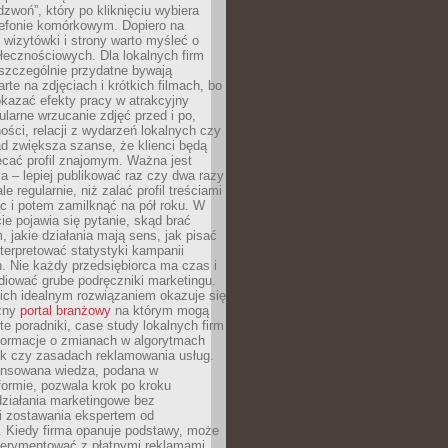
dzwoń”, który po kliknięciu wybiera
lefonie komórkowym. Dopiero na
wizytówki i strony warto myśleć o
łecznościowych. Dla lokalnych firm
szczególnie przydatne bywają
rte na zdjęciach i krótkich filmach, bo
kazać efekty pracy w atrakcyjny
larne wrzucanie zdjęć przed i po,
ności, relacji z wydarzeń lokalnych czy
ad zwiększa szanse, że klienci będą
ecać profil znajomym. Ważna jest
 – lepiej publikować raz czy dwa razy
le regularnie, niż zalać profil treściami
c i potem zamilknąć na pół roku. W
 pojawia się pytanie, skąd brać
, jakie działania mają sens, jak pisać
interpretować statystyki kampanii
. Nie każdy przedsiębiorca ma czas i
diować grube podręczniki marketingu.
nich idealnym rozwiązaniem okazuje się
czny
portal branżowy
na którym mogą
te poradniki, case study lokalnych firm
nformacje o zmianach w algorytmach
k czy zasadach reklamowania usług.
nsowana wiedza, podana w
formie, pozwala krok po kroku
działania marketingowe bez
i zostawania ekspertem od
. Kiedy firma opanuje podstawy, może
erymentować z płatnymi reklamami.