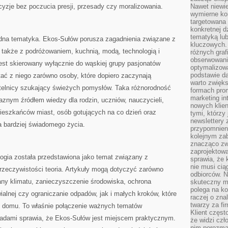
yzje bez poczucia presji, przesady czy moralizowania.
Nawet niewie
wymierne kor
targetowana
konkretnej d
tematyką lu
rodna tematyka. Ekos-Sułów porusza zagadnienia związane z
kluczowych. 
 także z podróżowaniem, kuchnią, modą, technologią i
różnych grafi
obserwowani
jest skierowany wyłącznie do wąskiej grupy pasjonatów
optymalizow
podstawie d
ać z niego zarówno osoby, które dopiero zaczynają
warto zwięks
zytelnicy szukający świeżych pomysłów. Taka różnorodność
formach pro
marketing in
aznym źródłem wiedzy dla rodzin, uczniów, nauczycieli,
nowych klien
mieszkańców miast, osób gotujących na co dzień oraz
tymi, którzy 
newslettery 
ea bardziej świadomego życia.
przypomnien
kolejnym za
znacząco zw
zaprojektow
logia została przedstawiona jako temat związany z
sprawia, że 
nie musi cią
rzeczywistości teoria. Artykuły mogą dotyczyć zarówno
odbiorców. N
any klimatu, zanieczyszczenie środowiska, ochrona
skuteczny ma
polega na ko
ialnej czy ograniczanie odpadów, jak i małych kroków, które
raczej o zna
twarzy za fi
domu. To właśnie połączenie ważnych tematów
Klient częst
adami sprawia, że Ekos-Sułów jest miejscem praktycznym.
że widzi czł
nim porozma