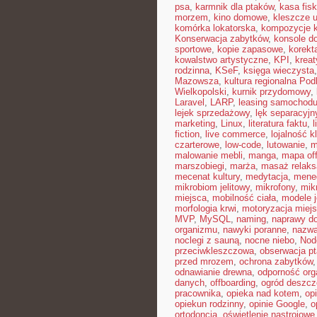
psa
,
karmnik dla ptaków
,
kasa fisk
morzem
,
kino domowe
,
kleszcze 
komórka lokatorska
,
kompozycje 
Konserwacja zabytków
,
konsole do
sportowe
,
kopie zapasowe
,
korekt
kowalstwo artystyczne
,
KPI
,
kreat
rodzinna
,
KSeF
,
księga wieczysta
Mazowsza
,
kultura regionalna Pod
Wielkopolski
,
kurnik przydomowy
,
Laravel
,
LARP
,
leasing samochod
lejek sprzedażowy
,
lęk separacyjn
marketing
,
Linux
,
literatura faktu
,
l
fiction
,
live commerce
,
lojalność k
czarterowe
,
low-code
,
lutowanie
,
m
malowanie mebli
,
manga
,
mapa off
marszobiegi
,
marża
,
masaż relaks
mecenat kultury
,
medytacja
,
mened
mikrobiom jelitowy
,
mikrofony
,
mik
miejsca
,
mobilność ciała
,
modele 
morfologia krwi
,
motoryzacja miej
MVP
,
MySQL
,
naming
,
naprawy 
organizmu
,
nawyki poranne
,
nazwa
noclegi z sauną
,
nocne niebo
,
Nod
przeciwkleszczowa
,
obserwacja p
przed mrozem
,
ochrona zabytków
odnawianie drewna
,
odporność or
danych
,
offboarding
,
ogród deszc
pracownika
,
opieka nad kotem
,
op
opiekun rodzinny
,
opinie Google
,
o
ortodoncja
,
oświetlenie nastrojowe