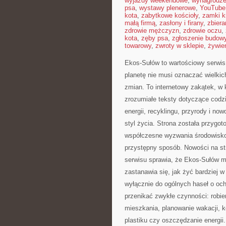
wyjazdy weekendowe
,
wynagrodze
psa
,
wystawy plenerowe
,
YouTube
kota
,
zabytkowe kościoły
,
zamki k
małą firmą
,
zasłony i firany
,
zbier
zdrowie mężczyzn
,
zdrowie oczu
,
kota
,
zęby psa
,
zgłoszenie budow
towarowy
,
zwroty w sklepie
,
żywien
Ekos-Sułów to wartościowy serwis 
planetę nie musi oznaczać wielki
zmian. To internetowy zakątek, w
zrozumiałe teksty dotyczące codz
energii, recyklingu, przyrody i n
styl życia. Strona została przyg
współczesne wyzwania środowiskow
przystępny sposób. Nowości na st
serwisu sprawia, że Ekos-Sułów m
zastanawia się, jak żyć bardziej w 
wyłącznie do ogólnych haseł o och
przenikać zwykłe czynności: robi
mieszkania, planowanie wakacji, ko
plastiku czy oszczędzanie energii.