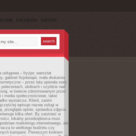
SCRIBE
FACEBOOK
TWITTER
a usługowa – fryzjer, warsztat
 gabinet fizjoterapii, mała drukarnia
osmetyczne – przez lata opierała swój
 poleceniach, ulotkach i szyldzie nad
zisiaj, w świecie zdominowanym przez
 i media społecznościowe, takie
adko wystarcza. Klient, zanim
jczęściej wpisuje nazwę usługi w
, przegląda opinie, sprawdza zdjęcia
porównuje kilka ofert. By zaistnieć w
ości, lokalny przedsiębiorca musi
podstaw marketingu internetowego, ale
nacza to wielkiego budżetu czy
nych kampanii. Pierwszym krokiem