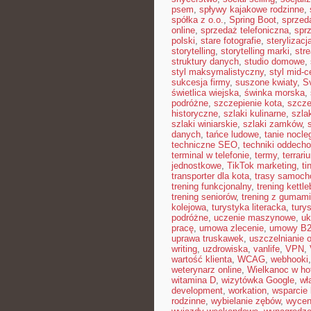
psem
,
spływy kajakowe rodzinne
,
spółka z o.o.
,
Spring Boot
,
sprzed
online
,
sprzedaż telefoniczna
,
sprz
polski
,
stare fotografie
,
sterylizacj
storytelling
,
storytelling marki
,
str
struktury danych
,
studio domowe
,
styl maksymalistyczny
,
styl mid-c
sukcesja firmy
,
suszone kwiaty
,
S
świetlica wiejska
,
świnka morska
,
podróżne
,
szczepienie kota
,
szcze
historyczne
,
szlaki kulinarne
,
szla
szlaki winiarskie
,
szlaki zamków
,
danych
,
tańce ludowe
,
tanie nocle
techniczne SEO
,
techniki oddech
terminal w telefonie
,
termy
,
terrari
jednostkowe
,
TikTok marketing
,
ti
transporter dla kota
,
trasy samoc
trening funkcjonalny
,
trening kettle
trening seniorów
,
trening z gumami
kolejowa
,
turystyka literacka
,
tury
podróżne
,
uczenie maszynowe
,
uk
pracę
,
umowa zlecenie
,
umowy B
uprawa truskawek
,
uszczelnianie 
writing
,
uzdrowiska
,
vanlife
,
VPN
,
wartość klienta
,
WCAG
,
webhooki
weterynarz online
,
Wielkanoc w ho
witamina D
,
wizytówka Google
,
wł
development
,
workation
,
wsparcie
rodzinne
,
wybielanie zębów
,
wycen