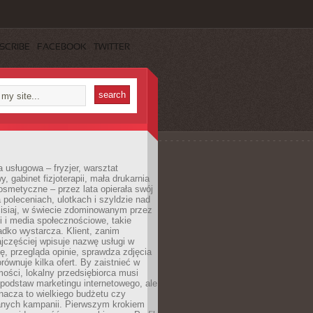
SCRIBE
FACEBOOK
TWITTER
a usługowa – fryzjer, warsztat
 gabinet fizjoterapii, mała drukarnia
osmetyczne – przez lata opierała swój
 poleceniach, ulotkach i szyldzie nad
zisiaj, w świecie zdominowanym przez
 i media społecznościowe, takie
adko wystarcza. Klient, zanim
jczęściej wpisuje nazwę usługi w
, przegląda opinie, sprawdza zdjęcia
porównuje kilka ofert. By zaistnieć w
ości, lokalny przedsiębiorca musi
podstaw marketingu internetowego, ale
nacza to wielkiego budżetu czy
nych kampanii. Pierwszym krokiem