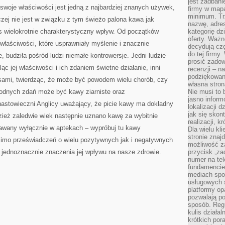
jest zadbani
ORGANIZMU
 swoje właściwości jest jedną z najbardziej znanych używek,
firmy w mapa
minimum. Tr
czej nie jest w związku z tym świeżo palona kawa jak
nazwę, adres
s wielokrotnie charakterystyczny wpływ. Od początków
kategorię dzi
oferty. Ważn
 właściwości, które usprawniały myślenie i znacznie
decydują czę
do tej firmy
budziła pośród ludzi niemałe kontrowersje. Jedni ludzie
prosić zadow
 jej właściwości i ich zdaniem świetne działanie, inni
recenzji – n
podziękowani
nusami, twierdząc, że może być powodem wielu chorób, czy
własna stron
odnych zdań może być kawy ziarniste oraz
Nie musi to 
jasno inform
nastowieczni Anglicy uważający, że picie kawy ma dokładny
lokalizacji d
jak się skon
ież zaledwie wiek następnie uznano kawę za wybitnie
realizacji, k
awany wyłącznie w aptekach – wypróbuj tu kawy
Dla wielu kl
stronie znaj
mimo przeświadczeń o wielu pozytywnych jak i negatywnych
możliwość za
 jednoznacznie znaczenia jej wpływu na nasze zdrowie.
przycisk „za
numer na te
fundamencie 
mediach spo
usługowych 
platformy opa
pozwalają po
sposób. Regu
kulis działal
krótkich por