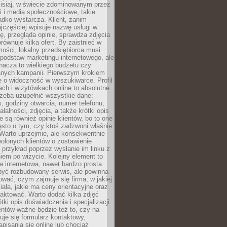
zisiaj, w świecie zdominowanym przez
 i media społecznościowe, takie
adko wystarcza. Klient, zanim
jczęściej wpisuje nazwę usługi w
, przegląda opinie, sprawdza zdjęcia
porównuje kilka ofert. By zaistnieć w
ości, lokalny przedsiębiorca musi
podstaw marketingu internetowego, ale
nacza to wielkiego budżetu czy
nych kampanii. Pierwszym krokiem
e o widoczność w wyszukiwarce. Profil
ch i wizytówkach online to absolutne
zeba uzupełnić wszystkie dane:
, godziny otwarcia, numer telefonu,
ałalności, zdjęcia, a także krótki opis
e są również opinie klientów, bo to one
sto o tym, czy ktoś zadzwoni właśnie
. Warto uprzejmie, ale konsekwentnie
olonych klientów o zostawienie
a przykład poprzez wysłanie im linku z
em po wizycie. Kolejny element to
a internetowa, nawet bardzo prosta.
być rozbudowany serwis, ale powinna
ować, czym zajmuje się firma, w jakiej
ziała, jakie ma ceny orientacyjne oraz
taktować. Warto dodać kilka zdjęć
rótki opis doświadczenia i specjalizacji.
ientów ważne będzie też to, czy na
duje się formularz kontaktowy,
pisania się online lub chociaż