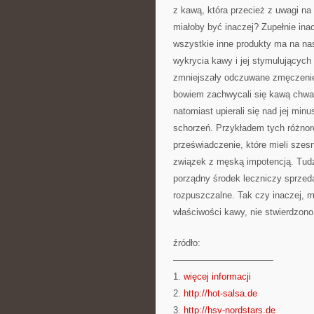
z kawą, która przecież z uwagi na
miałoby być inaczej? Zupełnie ina
wszystkie inne produkty ma na na
wykrycia kawy i jej stymulujących
zmniejszały odczuwane zmęczenie, 
bowiem zachwycali się kawą chwaląc
natomiast upierali się nad jej mi
schorzeń. Przykładem tych różnor
przeświadczenie, które mieli szes
związek z męską impotencją. Tudz
porządny środek leczniczy sprzed
rozpuszczalne. Tak czy inaczej, 
właściwości kawy, nie stwierdzono
źródło:
———————————
1.
więcej informacji
2.
http://hot-salsa.de
3.
http://hsv-nordstars.de