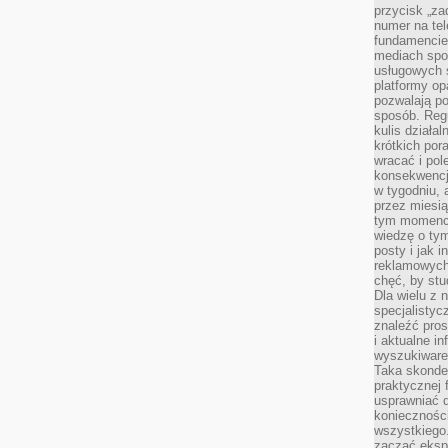
przycisk „za
numer na te
fundamencie 
mediach spo
usługowych 
platformy opa
pozwalają po
sposób. Regu
kulis działal
krótkich por
wracać i pol
konsekwencja
w tygodniu, a
przez miesią
tym momencie
wiedzę o tym
posty i jak 
reklamowych
chęć, by stu
Dla wielu z 
specjalisty
znaleźć pros
i aktualne i
wyszukiware
Taka skonde
praktycznej 
usprawniać 
koniecznośc
wszystkiego
zacząć eksp