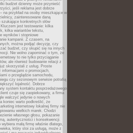
lki budżet dzienny może przynieść
zyści, jeśli reklama jest dobrze
 – na przykład na osoby mieszkające w
zielnicy, zainteresowane daną
b szukające konkretnych słów
Kluczem jest testowanie: kilka
k, kilka wariantów tekstu,
e wyników i stopniowe
anie kampanii. Z czasem, na
anych, można podjąć decyzję, czy
zać budżet, czy skupić się na innych
mocji. Nie wolno zapominać o tym, że
ternetowy to nie tylko przyciąganie
tów, ale również budowanie relacji z
już skorzystali z usług. Proste
z informacjami o promocjach,
iami o przeglądzie samochodu,
biegu czy sezonowym serwisie potrafią
iększyć lojalność. Dobrze
any system kontaktu posprzedażowego
klient czuje się zaopiekowany, a firma
gle walczyć jedynie o nowych
a koniec warto podkreślić, że
rketing internetowy lokalnej firmy nie
piowaniu wielkich marek. Chodzi
lezienie własnego głosu, pokazanie
rmą, autentyczności i konsekwencji.
o wybiera małą firmę właśnie dlatego,
owieka, który stoi za usługą, może z
wiać i ma poczucie indywidualnego