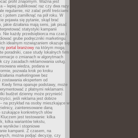
ecać profil znajomym. Ważna jest
 – lepiej publikować raz czy dwa razy
le regularnie, niż zalać profil treściami
c i potem zamilknąć na pół roku. W
 pojawia się pytanie, skąd brać
, jakie działania mają sens, jak pisać
interpretować statystyki kampanii
. Nie każdy przedsiębiorca ma czas i
diować grube podręczniki marketingu.
nich idealnym rozwiązaniem okazuje się
czny
portal branżowy
na którym mogą
te poradniki, case study lokalnych firm
nformacje o zmianach w algorytmach
k czy zasadach reklamowania usług.
nsowana wiedza, podana w
formie, pozwala krok po kroku
działania marketingowe bez
i zostawania ekspertem od
. Kiedy firma opanuje podstawy, może
erymentować z płatnymi reklamami.
lki budżet dzienny może przynieść
zyści, jeśli reklama jest dobrze
 – na przykład na osoby mieszkające w
zielnicy, zainteresowane daną
b szukające konkretnych słów
Kluczem jest testowanie: kilka
k, kilka wariantów tekstu,
e wyników i stopniowe
anie kampanii. Z czasem, na
anych, można podjąć decyzję, czy