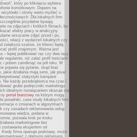
dzwoń”, który po kliknięciu wybiera
lefonie komórkowym. Dopiero na
wizytówki i strony warto myśleć o
łecznościowych. Dla lokalnych firm
szczególnie przydatne bywają
rte na zdjęciach i krótkich filmach, bo
kazać efekty pracy w atrakcyjny
larne wrzucanie zdjęć przed i po,
ności, relacji z wydarzeń lokalnych czy
ad zwiększa szanse, że klienci będą
ecać profil znajomym. Ważna jest
 – lepiej publikować raz czy dwa razy
le regularnie, niż zalać profil treściami
c i potem zamilknąć na pół roku. W
 pojawia się pytanie, skąd brać
, jakie działania mają sens, jak pisać
interpretować statystyki kampanii
. Nie każdy przedsiębiorca ma czas i
diować grube podręczniki marketingu.
nich idealnym rozwiązaniem okazuje się
czny
portal branżowy
na którym mogą
te poradniki, case study lokalnych firm
nformacje o zmianach w algorytmach
k czy zasadach reklamowania usług.
nsowana wiedza, podana w
formie, pozwala krok po kroku
działania marketingowe bez
i zostawania ekspertem od
. Kiedy firma opanuje podstawy, może
erymentować z płatnymi reklamami.