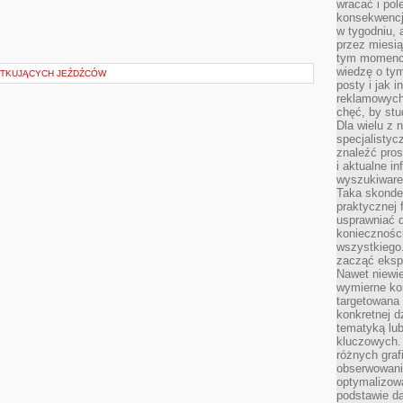
wracać i pol
konsekwencja
w tygodniu, a
przez miesią
tym momencie
wiedzę o tym
ĄTKUJĄCYCH JEŹDŹCÓW
posty i jak 
reklamowych
chęć, by stu
Dla wielu z 
specjalisty
znaleźć pros
i aktualne i
wyszukiware
Taka skonde
praktycznej 
usprawniać 
koniecznośc
wszystkiego
zacząć eksp
Nawet niewie
wymierne kor
targetowana
konkretnej d
tematyką lu
kluczowych. 
różnych grafi
obserwowani
optymalizow
podstawie d