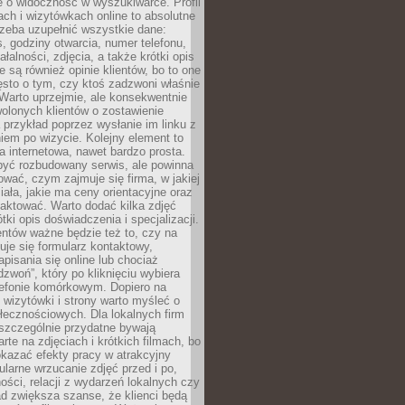
e o widoczność w wyszukiwarce. Profil
ch i wizytówkach online to absolutne
zeba uzupełnić wszystkie dane:
, godziny otwarcia, numer telefonu,
ałalności, zdjęcia, a także krótki opis
e są również opinie klientów, bo to one
sto o tym, czy ktoś zadzwoni właśnie
. Warto uprzejmie, ale konsekwentnie
olonych klientów o zostawienie
a przykład poprzez wysłanie im linku z
em po wizycie. Kolejny element to
a internetowa, nawet bardzo prosta.
być rozbudowany serwis, ale powinna
ować, czym zajmuje się firma, w jakiej
ziała, jakie ma ceny orientacyjne oraz
taktować. Warto dodać kilka zdjęć
rótki opis doświadczenia i specjalizacji.
ientów ważne będzie też to, czy na
duje się formularz kontaktowy,
pisania się online lub chociaż
dzwoń”, który po kliknięciu wybiera
lefonie komórkowym. Dopiero na
wizytówki i strony warto myśleć o
łecznościowych. Dla lokalnych firm
szczególnie przydatne bywają
rte na zdjęciach i krótkich filmach, bo
kazać efekty pracy w atrakcyjny
larne wrzucanie zdjęć przed i po,
ności, relacji z wydarzeń lokalnych czy
ad zwiększa szanse, że klienci będą