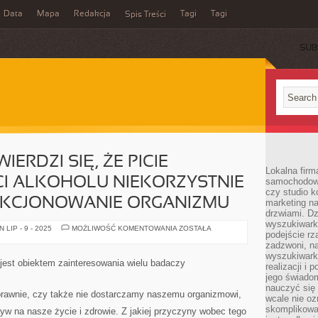
Data
Mapa
Redakcja
Tagi
Tagi
Spis Treści
SUB
ERDZI SIĘ, ŻE PICIE
Lokalna firm
I ALKOHOLU NIEKORZYSTNIE
samochodowy,
czy studio k
KCJONOWANIE ORGANIZMU
marketing na
drzwiami. D
wyszukiwarki
UNIWERSALNIE
LIP - 9 - 2025
MOŻLIWOŚĆ KOMENTOWANIA
ZOSTAŁA
podejście rz
TWIERDZI
SIĘ,
zadzwoni, na
ŻE
wyszukiwarkę
PICIE
 jest obiektem zainteresowania wielu badaczy
realizacji i 
OGROMNEJ
ILOŚCI
jego świadom
ALKOHOLU
nauczyć się 
NIEKORZYSTNIE
awnie, czy także nie dostarczamy naszemu organizmowi,
wcale nie oz
WPŁYWA
NA
skomplikowa
w na nasze życie i zdrowie. Z jakiej przyczyny wobec tego
FUNKCJONOWANIE