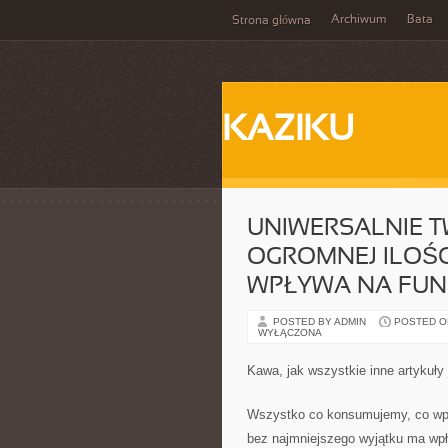
Archiwum
Bata
Strona główna
KAZIKU
UNIWERSALNIE TWI
OGROMNEJ ILOŚC
WPŁYWA NA FUN
POSTED BY ADMIN
POSTED ON 
WYŁĄCZONA
Kawa, jak wszystkie inne artykuły
Wszystko co konsumujemy, co wpr
bez najmniejszego wyjątku ma wpły