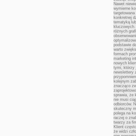
Nawet niewie
wymierne kor
targetowana
konkretnej d
tematyką lu
kluczowych. 
różnych grafi
obserwowani
optymalizow
podstawie d
warto zwięks
formach pro
marketing in
nowych klien
tymi, którzy 
newslettery 
przypomnien
kolejnym za
znacząco zw
zaprojektow
sprawia, że 
nie musi cią
odbiorców. N
skuteczny ma
polega na ko
raczej o zna
twarzy za fi
Klient częst
że widzi czł
nim porozma