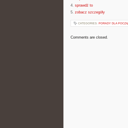
4.
sprawdź to
5.
zobacz szczegóły
CATEGORIES:
PORADY DLA POCZ
Comments are closed.