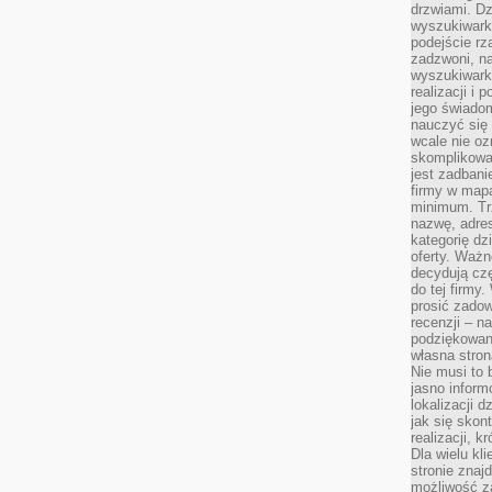
drzwiami. D
wyszukiwarki
podejście rz
zadzwoni, na
wyszukiwarkę
realizacji i 
jego świadom
nauczyć się 
wcale nie oz
skomplikowa
jest zadbani
firmy w mapa
minimum. Tr
nazwę, adres
kategorię dzi
oferty. Ważn
decydują czę
do tej firmy
prosić zadow
recenzji – n
podziękowani
własna stron
Nie musi to 
jasno inform
lokalizacji d
jak się skon
realizacji, k
Dla wielu kl
stronie znaj
możliwość za