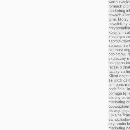
warto zwięks
formach pro
marketing in
nowych klien
tymi, którzy 
newslettery 
przypomnien
kolejnym za
znacząco zw
zaprojektow
sprawia, że 
nie musi cią
odbiorców. N
skuteczny ma
polega na ko
raczej o zna
twarzy za fi
Klient częst
że widzi czł
nim porozma
podejścia. In
pomaga tę re
lokalny prze
marketing on
obowiązkiem
rozwoju jego
Lokalna firm
samochodowy,
czy studio k
marketing na