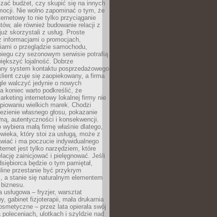
zać budżet, czy skupić się na innych
mocji. Nie wolno zapominać o tym, że
ternetowy to nie tylko przyciąganie
tów, ale również budowanie relacji z
już skorzystali z usług. Proste
z informacjami o promocjach,
iami o przeglądzie samochodu,
biegu czy sezonowym serwisie potrafią
iększyć lojalność. Dobrze
any system kontaktu posprzedażowego
klient czuje się zaopiekowany, a firma
gle walczyć jedynie o nowych
a koniec warto podkreślić, że
rketing internetowy lokalnej firmy nie
piowaniu wielkich marek. Chodzi
lezienie własnego głosu, pokazanie
rmą, autentyczności i konsekwencji.
o wybiera małą firmę właśnie dlatego,
owieka, który stoi za usługą, może z
wiać i ma poczucie indywidualnego
ternet jest tylko narzędziem, które
lację zainicjować i pielęgnować. Jeśli
dsiębiorca będzie o tym pamiętał,
line przestanie być przykrym
, a stanie się naturalnym elementem
 biznesu.
a usługowa – fryzjer, warsztat
 gabinet fizjoterapii, mała drukarnia
osmetyczne – przez lata opierała swój
 poleceniach, ulotkach i szyldzie nad