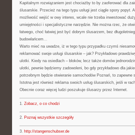
Kapitalnym rozwiązaniem jest chociażby to by zaoferować dla za
ślusarskie. Przecież na tego typu usługi jest ciągle spory popyt. 
możliwość wejść w owy interes, wcale nie trzeba inwestować duż
umiejętności i specjalistyczne narzędzie. Nie można rzec, że otw
łatwego, choć łatwiej jest być dobrym ślusarzem, bez długoletnie
budowlańcem…
Warto mieć na uwadze, iż w tego typu przypadku czymś niesamow
reklamować swoje usługi ślusarskie – jak? Przykładowo prawdziw
ulotki. Kiedy na osiedlach – bloków, lecz także domów jednorodzi
ulotki, pewnie będziemy zadowoleni, bo gdy przykładowo dla jak
potrzebnym będzie otwieranie samochodów Poznań, to zapewne sk
Istotna jest również reklama swoich usług ślusarskich, jeśli w rac
Obecnie coraz więcej ludzi poszukuje ślusarzy przez Internet.
1.
Zobacz, o co chodzi
2.
Poznaj wszystkie szczegóły
3.
http://stangenschubser.de