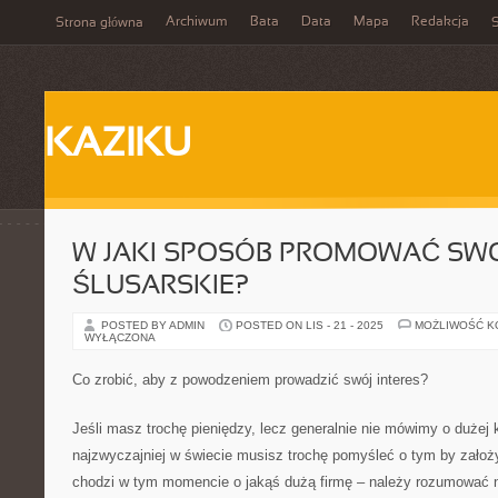
Archiwum
Bata
Data
Mapa
Redakcja
Strona główna
S
KAZIKU
W JAKI SPOSÓB PROMOWAĆ SWO
ŚLUSARSKIE?
POSTED BY ADMIN
POSTED ON LIS - 21 - 2025
MOŻLIWOŚĆ 
WYŁĄCZONA
Co zrobić, aby z powodzeniem prowadzić swój interes?
Jeśli masz trochę pieniędzy, lecz generalnie nie mówimy o dużej
najzwyczajniej w świecie musisz trochę pomyśleć o tym by założ
chodzi w tym momencie o jakąś dużą firmę – należy rozumować ni