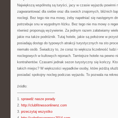
Największą wspólnotą są turyści, jacy w czasie wyjazdu powinni
zagwarantować dla siebie oraz dla swoich znajomych, bliźnich bą
noclegi. Bez tego nie ma mowy, żeby napełniać się następnym dn
potrzebuje snu w wygodnym łóżku. Bez tego nie ma mowy o regene
również proponują wyżywienie. Za jednym razem załatwiamy wiele
jakie ma także podróżnik. Tutaj hotele, jakie są położone w przystę
posiadają dostęp do typowych atrakcji turystycznych na sto proc
niemało osób. Świadczy to, że coraz to większa liczebność ludzi
noclegowych w kultowych rejonach. Tamtejsze hotele na pewno ni
kontrahentów. Czasami jednak sezon turystyczny się kończy. K
takich miejsc? W większości wypadków osoby, które jeżdżą słu
posiadać spokojny nocleg podczas wyjazdu. To pozwala na rekrea
źródło:
———————————
1.
sprawdź nasze porady
2.
http://clubfitnessonlinenz.com
3.
przeczytaj wszystko
4.
http://cohnforcongress2014.com