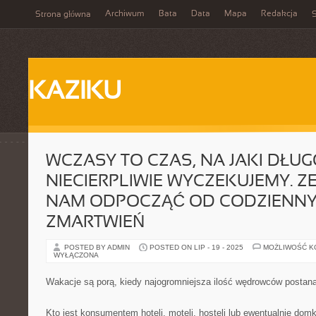
Archiwum
Bata
Data
Mapa
Redakcja
Strona główna
S
KAZIKU
WCZASY TO CZAS, NA JAKI DŁU
NIECIERPLIWIE WYCZEKUJEMY. 
NAM ODPOCZĄĆ OD CODZIENN
ZMARTWIEŃ
POSTED BY ADMIN
POSTED ON LIP - 19 - 2025
MOŻLIWOŚĆ 
WYŁĄCZONA
Wakacje są porą, kiedy najogromniejsza ilość wędrowców postan
Kto jest konsumentem hoteli, moteli, hosteli lub ewentualnie do