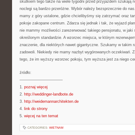
skutkiem tego także na wiele tygodni przed przyjazdem szukają 
noclegi są bardzo przeróżne. Wybór należy bezsprzecznie do n
mamy z góry ustalone, gdzie chcielibyśmy się zatrzymać oraz t
pokoje zakopane centrum. Zdarza się jednak i tak, że wyjazd plan
nie mammy możliwości zarezerwować takiego pensjonatu, w jaki 
określonym standardzie. A wzorzec miejsca, w którym rezerwujem
znaczenie, dla niektórych nawet gigantyczne. Szukamy w takim r
zadowoli. Niekiedy nie mamy nazbyt wygórowanych oczekiwań. Z
tego, że im wyższy wzorzec pokoju, tym wyższa jest za niego ce
źródło:
———————————
1.
poznaj więcej
2.
http://weddinger-landbote.de
3.
http://weidemannarchitekten.de
4.
link do strony
5.
więcej na ten temat
CATEGORIES:
WIETNAM