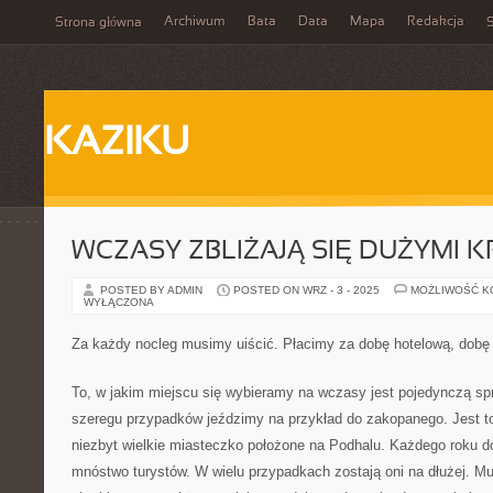
Archiwum
Bata
Data
Mapa
Redakcja
Strona główna
S
KAZIKU
WCZASY ZBLIŻAJĄ SIĘ DUŻYMI 
POSTED BY ADMIN
POSTED ON WRZ - 3 - 2025
MOŻLIWOŚĆ 
WYŁĄCZONA
Za każdy nocleg musimy uiścić. Płacimy za dobę hotelową, dobę
To, w jakim miejscu się wybieramy na wczasy jest pojedynczą sp
szeregu przypadków jeździmy na przykład do zakopanego. Jest to
niezbyt wielkie miasteczko położone na Podhalu. Każdego roku 
mnóstwo turystów. W wielu przypadkach zostają oni na dłużej. M