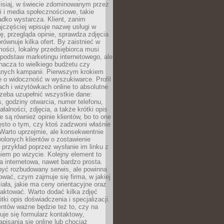
zisiaj, w świecie zdominowanym przez
 i media społecznościowe, takie
adko wystarcza. Klient, zanim
jczęściej wpisuje nazwę usługi w
, przegląda opinie, sprawdza zdjęcia
porównuje kilka ofert. By zaistnieć w
ości, lokalny przedsiębiorca musi
podstaw marketingu internetowego, ale
nacza to wielkiego budżetu czy
nych kampanii. Pierwszym krokiem
e o widoczność w wyszukiwarce. Profil
ch i wizytówkach online to absolutne
zeba uzupełnić wszystkie dane:
, godziny otwarcia, numer telefonu,
ałalności, zdjęcia, a także krótki opis
e są również opinie klientów, bo to one
sto o tym, czy ktoś zadzwoni właśnie
. Warto uprzejmie, ale konsekwentnie
olonych klientów o zostawienie
a przykład poprzez wysłanie im linku z
em po wizycie. Kolejny element to
a internetowa, nawet bardzo prosta.
być rozbudowany serwis, ale powinna
ować, czym zajmuje się firma, w jakiej
ziała, jakie ma ceny orientacyjne oraz
taktować. Warto dodać kilka zdjęć
rótki opis doświadczenia i specjalizacji.
ientów ważne będzie też to, czy na
duje się formularz kontaktowy,
pisania się online lub chociaż