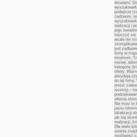
drzwiami. D
wyszukiwarki
podejście rz
zadzwoni, na
wyszukiwarkę
realizacji i 
jego świadom
nauczyć się 
wcale nie oz
skomplikowa
jest zadbani
firmy w mapa
minimum. Tr
nazwę, adres
kategorię dzi
oferty. Ważn
decydują czę
do tej firmy
prosić zadow
recenzji – n
podziękowani
własna stron
Nie musi to 
jasno inform
lokalizacji d
jak się skon
realizacji, k
Dla wielu kl
stronie znaj
możliwość za