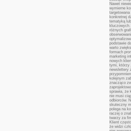
Nawet niewie
wymierne kor
targetowana
konkretnej d
tematyką lu
kluczowych. 
różnych grafi
obserwowani
optymalizow
podstawie d
warto zwięks
formach pro
marketing in
nowych klien
tymi, którzy 
newslettery 
przypomnien
kolejnym za
znacząco zw
zaprojektow
sprawia, że 
nie musi cią
odbiorców. N
skuteczny ma
polega na ko
raczej o zna
twarzy za fi
Klient częst
że widzi czł
nim porozma