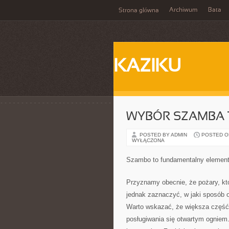
Archiwum
Bata
Strona główna
KAZIKU
WYBÓR SZAMBA 
POSTED BY ADMIN
POSTED ON
WYŁĄCZONA
Szambo to fundamentalny element
Przyznamy obecnie, że pożary, któ
jednak zaznaczyć, w jaki sposób 
Warto wskazać, że większa część 
posługiwania się otwartym ogniem