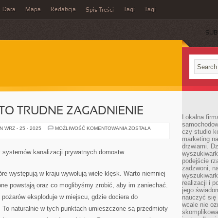
Data
Mapa
Redakcja
Tagi
Tagi
Spis Treści
SUB
TO TRUDNE ZAGADNIENIE
Lokalna firm
samochodowy,
WYBÓR
 WRZ - 25 - 2025
MOŻLIWOŚĆ KOMENTOWANIA
ZOSTAŁA
czy studio k
SZAMBA
marketing na
TO
TRUDNE
drzwiami. D
ZAGADNIENIE
 systemów kanalizacji prywatnych domostw
wyszukiwarki
podejście rz
zadzwoni, na
re występują w kraju wywołują wiele klęsk. Warto niemniej
wyszukiwarkę
realizacji i 
one powstają oraz co moglibyśmy zrobić, aby im zaniechać.
jego świadom
pożarów eksploduje w miejscu, gdzie dociera do
nauczyć się 
wcale nie oz
. To naturalnie w tych punktach umieszczone są przedmioty
skomplikowa