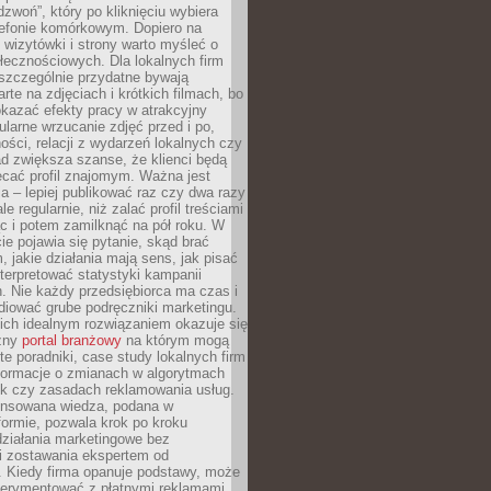
dzwoń”, który po kliknięciu wybiera
lefonie komórkowym. Dopiero na
wizytówki i strony warto myśleć o
łecznościowych. Dla lokalnych firm
szczególnie przydatne bywają
rte na zdjęciach i krótkich filmach, bo
kazać efekty pracy w atrakcyjny
larne wrzucanie zdjęć przed i po,
ności, relacji z wydarzeń lokalnych czy
ad zwiększa szanse, że klienci będą
ecać profil znajomym. Ważna jest
 – lepiej publikować raz czy dwa razy
le regularnie, niż zalać profil treściami
c i potem zamilknąć na pół roku. W
 pojawia się pytanie, skąd brać
, jakie działania mają sens, jak pisać
interpretować statystyki kampanii
. Nie każdy przedsiębiorca ma czas i
diować grube podręczniki marketingu.
nich idealnym rozwiązaniem okazuje się
czny
portal branżowy
na którym mogą
te poradniki, case study lokalnych firm
nformacje o zmianach w algorytmach
k czy zasadach reklamowania usług.
nsowana wiedza, podana w
formie, pozwala krok po kroku
działania marketingowe bez
i zostawania ekspertem od
. Kiedy firma opanuje podstawy, może
erymentować z płatnymi reklamami.