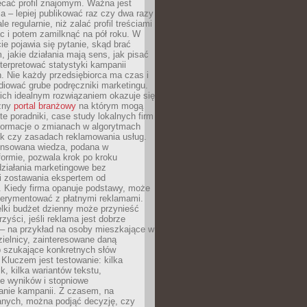
ecać profil znajomym. Ważna jest
 – lepiej publikować raz czy dwa razy
le regularnie, niż zalać profil treściami
c i potem zamilknąć na pół roku. W
 pojawia się pytanie, skąd brać
, jakie działania mają sens, jak pisać
interpretować statystyki kampanii
. Nie każdy przedsiębiorca ma czas i
diować grube podręczniki marketingu.
nich idealnym rozwiązaniem okazuje się
czny
portal branżowy
na którym mogą
te poradniki, case study lokalnych firm
nformacje o zmianach w algorytmach
k czy zasadach reklamowania usług.
nsowana wiedza, podana w
formie, pozwala krok po kroku
działania marketingowe bez
i zostawania ekspertem od
. Kiedy firma opanuje podstawy, może
erymentować z płatnymi reklamami.
lki budżet dzienny może przynieść
zyści, jeśli reklama jest dobrze
 – na przykład na osoby mieszkające w
zielnicy, zainteresowane daną
b szukające konkretnych słów
Kluczem jest testowanie: kilka
k, kilka wariantów tekstu,
e wyników i stopniowe
anie kampanii. Z czasem, na
anych, można podjąć decyzję, czy