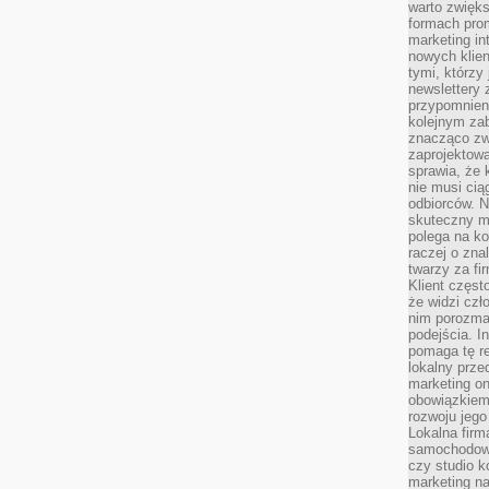
warto zwięks
formach pro
marketing in
nowych klien
tymi, którzy 
newslettery 
przypomnien
kolejnym za
znacząco zw
zaprojektow
sprawia, że 
nie musi cią
odbiorców. N
skuteczny ma
polega na ko
raczej o zna
twarzy za fi
Klient częst
że widzi czł
nim porozma
podejścia. In
pomaga tę re
lokalny prze
marketing on
obowiązkiem
rozwoju jego
Lokalna firm
samochodowy,
czy studio k
marketing na