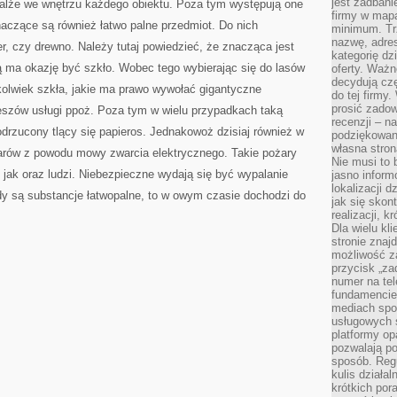
jest zadbani
emalże we wnętrzu każdego obiektu. Poza tym występują one
firmy w mapa
aczące są również łatwo palne przedmiot. Do nich
minimum. Tr
nazwę, adres
er, czy drewno. Należy tutaj powiedzieć, że znacząca jest
kategorię dzi
 ma okazję być szkło. Wobec tego wybierając się do lasów
oferty. Ważn
decydują czę
kolwiek szkła, jakie ma prawo wywołać gigantyczne
do tej firmy
prosić zadow
szów usługi ppoż. Poza tym w wielu przypadkach taką
recenzji – n
drzucony tlący się papieros. Jednakowoż dzisiaj również w
podziękowani
własna stron
arów z powodu mowy zwarcia elektrycznego. Takie pożary
Nie musi to 
 jak oraz ludzi. Niebezpieczne wydają się być wypalanie
jasno inform
lokalizacji d
y są substancje łatwopalne, to w owym czasie dochodzi do
jak się skon
realizacji, k
Dla wielu kl
stronie znaj
możliwość za
przycisk „za
numer na te
fundamencie 
mediach spo
usługowych 
platformy opa
pozwalają po
sposób. Regu
kulis działal
krótkich por