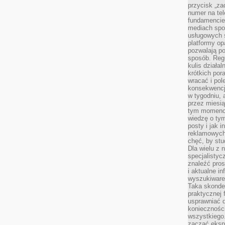
przycisk „za
numer na te
fundamencie 
mediach spo
usługowych 
platformy opa
pozwalają po
sposób. Regu
kulis działal
krótkich por
wracać i pol
konsekwencja
w tygodniu, a
przez miesią
tym momencie
wiedzę o tym
posty i jak 
reklamowych
chęć, by stu
Dla wielu z 
specjalisty
znaleźć pros
i aktualne i
wyszukiware
Taka skonde
praktycznej 
usprawniać 
koniecznośc
wszystkiego
zacząć eksp