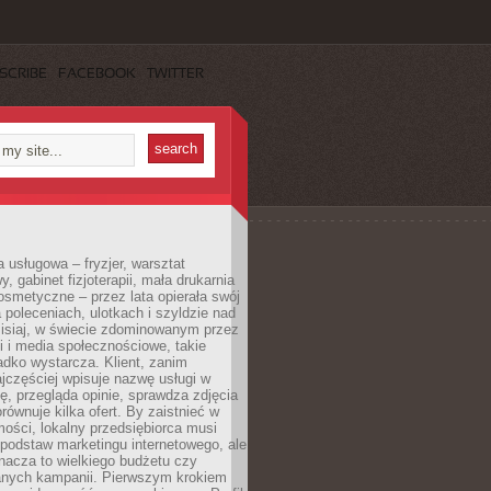
SCRIBE
FACEBOOK
TWITTER
a usługowa – fryzjer, warsztat
 gabinet fizjoterapii, mała drukarnia
osmetyczne – przez lata opierała swój
 poleceniach, ulotkach i szyldzie nad
zisiaj, w świecie zdominowanym przez
 i media społecznościowe, takie
adko wystarcza. Klient, zanim
jczęściej wpisuje nazwę usługi w
, przegląda opinie, sprawdza zdjęcia
porównuje kilka ofert. By zaistnieć w
ości, lokalny przedsiębiorca musi
podstaw marketingu internetowego, ale
nacza to wielkiego budżetu czy
nych kampanii. Pierwszym krokiem