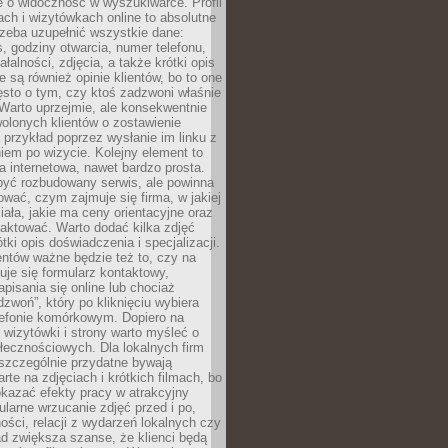
e o widoczność w wyszukiwarce. Profil
ch i wizytówkach online to absolutne
zeba uzupełnić wszystkie dane:
, godziny otwarcia, numer telefonu,
ałalności, zdjęcia, a także krótki opis
e są również opinie klientów, bo to one
sto o tym, czy ktoś zadzwoni właśnie
. Warto uprzejmie, ale konsekwentnie
olonych klientów o zostawienie
a przykład poprzez wysłanie im linku z
em po wizycie. Kolejny element to
a internetowa, nawet bardzo prosta.
być rozbudowany serwis, ale powinna
ować, czym zajmuje się firma, w jakiej
ziała, jakie ma ceny orientacyjne oraz
taktować. Warto dodać kilka zdjęć
rótki opis doświadczenia i specjalizacji.
ientów ważne będzie też to, czy na
duje się formularz kontaktowy,
pisania się online lub chociaż
dzwoń”, który po kliknięciu wybiera
lefonie komórkowym. Dopiero na
wizytówki i strony warto myśleć o
łecznościowych. Dla lokalnych firm
szczególnie przydatne bywają
rte na zdjęciach i krótkich filmach, bo
kazać efekty pracy w atrakcyjny
larne wrzucanie zdjęć przed i po,
ności, relacji z wydarzeń lokalnych czy
ad zwiększa szanse, że klienci będą