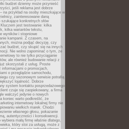
lki budżet dzienny może przynieść
zyści, jeśli reklama jest dobrze
 – na przykład na osoby mieszkające w
zielnicy, zainteresowane daną
b szukające konkretnych słów
Kluczem jest testowanie: kilka
k, kilka wariantów tekstu,
e wyników i stopniowe
anie kampanii. Z czasem, na
anych, można podjąć decyzję, czy
zać budżet, czy skupić się na innych
mocji. Nie wolno zapominać o tym, że
ternetowy to nie tylko przyciąganie
tów, ale również budowanie relacji z
już skorzystali z usług. Proste
z informacjami o promocjach,
iami o przeglądzie samochodu,
biegu czy sezonowym serwisie potrafią
iększyć lojalność. Dobrze
any system kontaktu posprzedażowego
klient czuje się zaopiekowany, a firma
gle walczyć jedynie o nowych
a koniec warto podkreślić, że
rketing internetowy lokalnej firmy nie
piowaniu wielkich marek. Chodzi
lezienie własnego głosu, pokazanie
rmą, autentyczności i konsekwencji.
o wybiera małą firmę właśnie dlatego,
owieka, który stoi za usługą, może z
wiać i ma poczucie indywidualnego