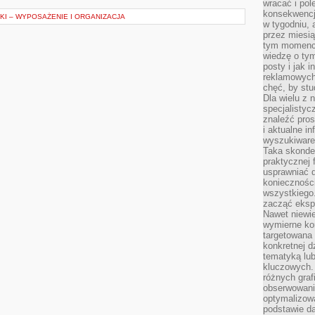
wracać i pol
konsekwencja
KI – WYPOSAŻENIE I ORGANIZACJA
w tygodniu, a
przez miesią
tym momencie
wiedzę o tym
posty i jak 
reklamowych
chęć, by stu
Dla wielu z 
specjalisty
znaleźć pros
i aktualne i
wyszukiware
Taka skonde
praktycznej 
usprawniać 
koniecznośc
wszystkiego
zacząć eksp
Nawet niewie
wymierne kor
targetowana
konkretnej d
tematyką lu
kluczowych. 
różnych grafi
obserwowani
optymalizow
podstawie d