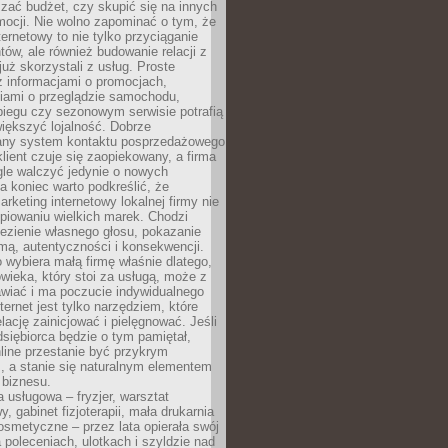
zać budżet, czy skupić się na innych
mocji. Nie wolno zapominać o tym, że
ternetowy to nie tylko przyciąganie
tów, ale również budowanie relacji z
już skorzystali z usług. Proste
z informacjami o promocjach,
iami o przeglądzie samochodu,
biegu czy sezonowym serwisie potrafią
iększyć lojalność. Dobrze
any system kontaktu posprzedażowego
klient czuje się zaopiekowany, a firma
gle walczyć jedynie o nowych
a koniec warto podkreślić, że
rketing internetowy lokalnej firmy nie
piowaniu wielkich marek. Chodzi
lezienie własnego głosu, pokazanie
rmą, autentyczności i konsekwencji.
o wybiera małą firmę właśnie dlatego,
owieka, który stoi za usługą, może z
wiać i ma poczucie indywidualnego
ternet jest tylko narzędziem, które
lację zainicjować i pielęgnować. Jeśli
dsiębiorca będzie o tym pamiętał,
line przestanie być przykrym
, a stanie się naturalnym elementem
 biznesu.
a usługowa – fryzjer, warsztat
 gabinet fizjoterapii, mała drukarnia
osmetyczne – przez lata opierała swój
 poleceniach, ulotkach i szyldzie nad