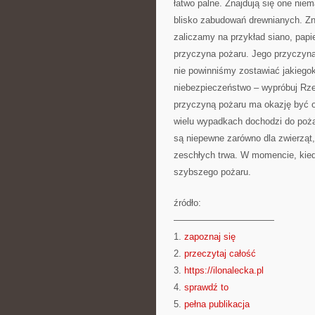
łatwo palne. Znajdują się one ni
blisko zabudowań drewnianych. Zn
zaliczamy na przykład siano, papi
przyczyna pożaru. Jego przyczyną
nie powinniśmy zostawiać jakiego
niebezpieczeństwo – wypróbuj Rze
przyczyną pożaru ma okazję być o
wielu wypadkach dochodzi do poż
są niepewne zarówno dla zwierząt,
zeschłych trwa. W momencie, kied
szybszego pożaru.
źródło:
———————————
1.
zapoznaj się
2.
przeczytaj całość
3.
https://ilonalecka.pl
4.
sprawdź to
5.
pełna publikacja