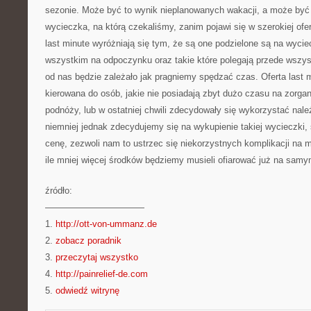
sezonie. Może być to wynik nieplanowanych wakacji, a może być
wycieczka, na którą czekaliśmy, zanim pojawi się w szerokiej ofer
last minute wyróżniają się tym, że są one podzielone są na wyciec
wszystkim na odpoczynku oraz takie które polegają przede wszys
od nas będzie zależało jak pragniemy spędzać czas. Oferta last mi
kierowana do osób, jakie nie posiadają zbyt dużo czasu na zorga
podnóży, lub w ostatniej chwili zdecydowały się wykorzystać nal
niemniej jednak zdecydujemy się na wykupienie takiej wycieczki,
cenę, zezwoli nam to ustrzec się niekorzystnych komplikacji na m
ile mniej więcej środków będziemy musieli ofiarować już na samy
źródło:
———————————
1.
http://ott-von-ummanz.de
2.
zobacz poradnik
3.
przeczytaj wszystko
4.
http://painrelief-de.com
5.
odwiedź witrynę