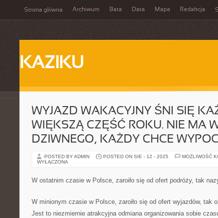
Archiwum
Bata
Data
Mapa
Redakcja
Strona główna
S
KAZIKU
WYJAZD WAKACYJNY ŚNI SIĘ K
WIĘKSZĄ CZĘŚĆ ROKU. NIE MA W
DZIWNEGO, KAŻDY CHCE WYPO
POSTED BY ADMIN
POSTED ON SIE - 12 - 2025
MOŻLIWOŚĆ 
WYŁĄCZONA
W ostatnim czasie w Polsce, zaroiło się od ofert podróży, tak na
W minionym czasie w Polsce, zaroiło się od ofert wyjazdów, tak 
Jest to niezmiernie atrakcyjna odmiana organizowania sobie czas