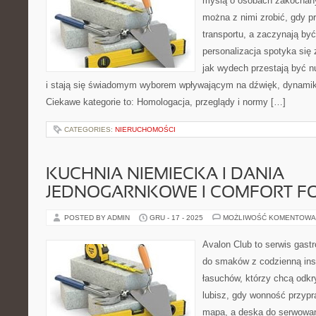
myślą o osobach zakochany
można z nimi zrobić, gdy p
transportu, a zaczynają by
personalizacja spotyka się 
jak wydech przestają być
i stają się świadomym wyborem wpływającym na dźwięk, dynamik
Ciekawe kategorie to: Homologacja, przeglądy i normy […]
CATEGORIES:
NIERUCHOMOŚCI
KUCHNIA NIEMIECKA I DANIA
JEDNOGARNKOWE I COMFORT F
POSTED BY ADMIN
GRU - 17 - 2025
MOŻLIWOŚĆ KOMENTOWA
Avalon Club to serwis gast
do smaków z codzienną insp
łasuchów, którzy chcą odkr
lubisz, gdy wonność przypra
mapa, a deska do serwowan