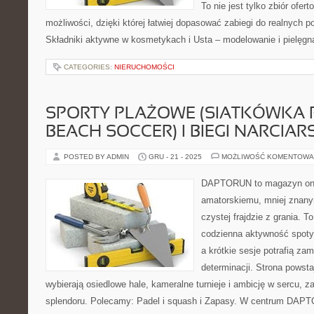
To nie jest tylko zbiór ofe
możliwości, dzięki której łatwiej dopasować zabiegi do realnych p
Składniki aktywne w kosmetykach i Usta – modelowanie i pielęgn
CATEGORIES:
NIERUCHOMOŚCI
SPORTY PLAŻOWE (SIATKÓWKA
BEACH SOCCER) I BIEGI NARCIAR
POSTED BY ADMIN
GRU - 21 - 2025
MOŻLIWOŚĆ KOMENTOWA
DAPTORUN to magazyn onli
amatorskiemu, mniej znan
czystej frajdzie z grania. To
codzienna aktywność spotyk
a krótkie sesje potrafią za
determinacji. Strona powsta
wybierają osiedlowe hale, kameralne turnieje i ambicję w sercu, z
splendoru. Polecamy: Padel i squash i Zapasy. W centrum DAPT