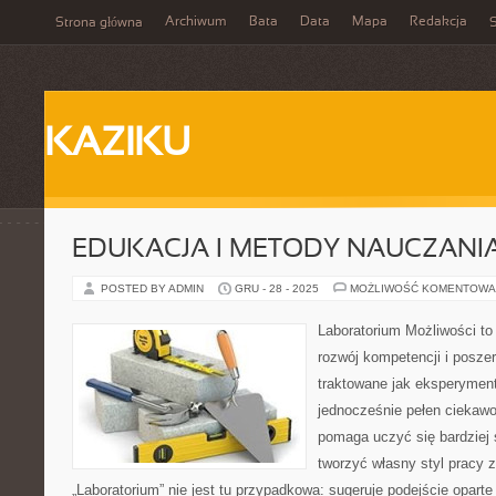
Archiwum
Bata
Data
Mapa
Redakcja
Strona główna
S
KAZIKU
EDUKACJA I METODY NAUCZANI
POSTED BY ADMIN
GRU - 28 - 2025
MOŻLIWOŚĆ KOMENTOWA
Laboratorium Możliwości to
rozwój kompetencji i posze
traktowane jak eksperyment
jednocześnie pełen ciekawo
pomaga uczyć się bardziej 
tworzyć własny styl pracy 
„Laboratorium” nie jest tu przypadkowa: sugeruje podejście oparte