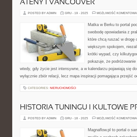
ATENY I VANCOUVER
POSTED BY ADMIN
GRU - 19 - 2025
MOŻLIWOŚĆ KOMENTOWA
Matka w Berku to portal pod
swobodę opowiadania z prak
które chcą ruszać w drogę c
większym spokojem, niezale
krótki wypad, czy kilkutyg
pokazuje, że podróżowanie
wtedy, gdy życie jest intensywne, a w kalendarzu pojawiają się d
wyłącznie zbiór relacji, lecz mapa inspiracji pomagająca przejść 
CATEGORIES:
NIERUCHOMOŚCI
HISTORIA TUNINGU I KULTOWE P
POSTED BY ADMIN
GRU - 18 - 2025
MOŻLIWOŚĆ KOMENTOWA
Magnaflow.pl to portal o s