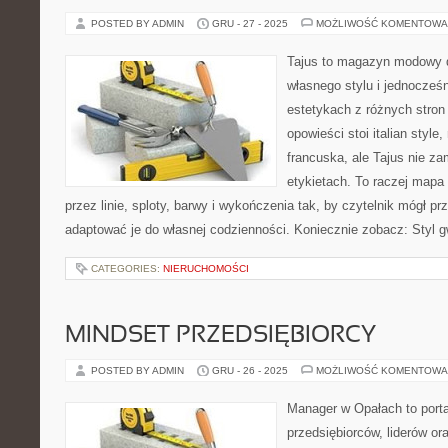
POSTED BY ADMIN
GRU - 27 - 2025
MOŻLIWOŚĆ KOMENTOWA
Tajus to magazyn modowy d
własnego stylu i jednocześn
estetykach z różnych stron
opowieści stoi italian styl
francuska, ale Tajus nie za
etykietach. To raczej mapa i
przez linie, sploty, barwy i wykończenia tak, by czytelnik mógł p
adaptować je do własnej codzienności. Koniecznie zobacz: Styl g
CATEGORIES:
NIERUCHOMOŚCI
MINDSET PRZEDSIĘBIORCY
POSTED BY ADMIN
GRU - 26 - 2025
MOŻLIWOŚĆ KOMENTOWA
Manager w Opałach to porta
przedsiębiorców, liderów ora