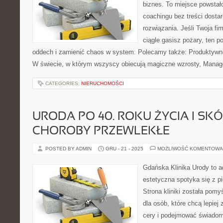
biznes. To miejsce powstał
coachingu bez treści dostar
rozwiązania. Jeśli Twoja fi
ciągle gasisz pożary, ten p
oddech i zamienić chaos w system. Polecamy także: Produktywno
W świecie, w którym wszyscy obiecują magiczne wzrosty, Manag
CATEGORIES:
NIERUCHOMOŚCI
URODA PO 40. ROKU ŻYCIA I SK
CHOROBY PRZEWLEKŁE
POSTED BY ADMIN
GRU - 21 - 2025
MOŻLIWOŚĆ KOMENTOWA
Gdańska Klinika Urody to 
estetyczna spotyka się z pi
Strona kliniki została pom
dla osób, które chcą lepiej
cery i podejmować świadome