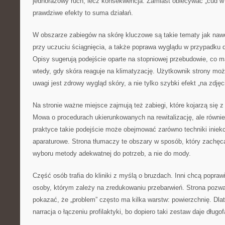
jednorazowy ruch, lecz konsekwencja. Zamiast obiecywać „cud w 
prawdziwe efekty to suma działań.
W obszarze zabiegów na skórę kluczowe są takie tematy jak nawo
przy uczuciu ściągnięcia, a także poprawa wyglądu w przypadku 
Opisy sugerują podejście oparte na stopniowej przebudowie, co 
wtedy, gdy skóra reaguje na klimatyzację. Użytkownik strony mo
uwagi jest zdrowy wygląd skóry, a nie tylko szybki efekt „na zdjęci
Na stronie ważne miejsce zajmują też zabiegi, które kojarzą się 
Mowa o procedurach ukierunkowanych na rewitalizację, ale równie
praktyce takie podejście może obejmować zarówno techniki iniekc
aparaturowe. Strona tłumaczy te obszary w sposób, który zachęc
wyboru metody adekwatnej do potrzeb, a nie do mody.
Część osób trafia do kliniki z myślą o bruzdach. Inni chcą popraw
osoby, którym zależy na zredukowaniu przebarwień. Strona pozwa
pokazać, że „problem” często ma kilka warstw: powierzchnię. Dl
narracja o łączeniu profilaktyki, bo dopiero taki zestaw daje dług