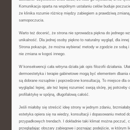
Komunikacja oparta na wspólnym ustalaniu celów buduje poczuci
że klinika rozumie różnicę między zabiegiem a prawdziwą zmianą,
samopoczucia.
Warto też docenić, że strona nie sprowadza piękna do jednego wz
unikalność. Dla jednej osoby piękno to naturalny wygląd, dla innej
Strona pokazuje, że można wybierać metody w zgodzie ze sobą i 
nie zmiana w kogoś innego.
W konsekwencji cała witryna działa jak opis filozofii działania. Uł
dermoestetyka i terapie gabinetowe mogą być elementem dbania o
są dobrane rozsądnie i poprzedzone konsultacją. To miejsce dla o
wyglądać lepiej, ale też lepiej rozumieć swoją skórę, jej potrzeby 
profilaktykę w spójną, długofalową całość.
Jeśli miałoby się streścić ideę strony w jednym zdaniu, brzmiałab
estetyka opiera się na wiedzy, konsultacji i dopasowaniu metod d
przypadkowych trendach. I dokładnie taki klimat można poczuć, cz
przeglądając obszary zabiegowe i poznając podejście, w którym li