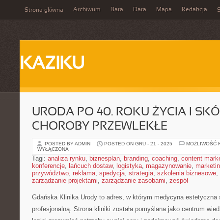
Archiwum
Bata
Data
Mapa
Redakcja
Strona główna
S
KAZIKU
URODA PO 40. ROKU ŻYCIA I SK
CHOROBY PRZEWLEKŁE
POSTED BY ADMIN
POSTED ON GRU - 21 - 2025
MOŻLIWOŚĆ 
WYŁĄCZONA
Tagi:
analiza rynku
,
biznesplan
,
branding
,
coaching
,
content mark
konferencje
,
łańcuch dostaw
,
logistyka
,
magazynowanie
,
marketi
przywództwo
,
reklama
,
spedycja
,
strategia
,
szkolenia biznesowe
,
zarządzanie projektami
,
zarządzanie zasobami
,
zespół
Gdańska Klinika Urody to adres, w którym medycyna estetyczna s
profesjonalną. Strona kliniki została pomyślana jako centrum wied