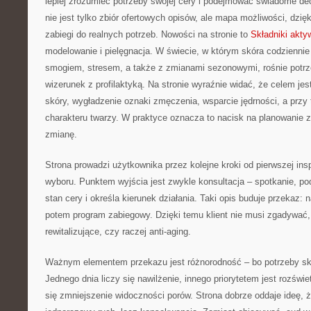
lepiej zrozumieć potrzeby swojej cery i podejmować świadome dec
nie jest tylko zbiór ofertowych opisów, ale mapa możliwości, dzięk
zabiegi do realnych potrzeb. Nowości na stronie to
Składniki akt
modelowanie i pielęgnacja. W świecie, w którym skóra codziennie
smogiem, stresem, a także z zmianami sezonowymi, rośnie potrze
wizerunek z profilaktyką. Na stronie wyraźnie widać, że celem je
skóry, wygładzenie oznaki zmęczenia, wsparcie jędrności, a prz
charakteru twarzy. W praktyce oznacza to nacisk na planowanie 
zmianę.
Strona prowadzi użytkownika przez kolejne kroki od pierwszej ins
wyboru. Punktem wyjścia jest zwykle konsultacja – spotkanie, pod
stan cery i określa kierunek działania. Taki opis buduje przekaz: n
potem program zabiegowy. Dzięki temu klient nie musi zgadywać,
rewitalizujące, czy raczej anti-aging.
Ważnym elementem przekazu jest różnorodność – bo potrzeby s
Jednego dnia liczy się nawilżenie, innego priorytetem jest rozświ
się zmniejszenie widoczności porów. Strona dobrze oddaje ideę, ż