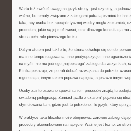
Warto też zwrócić uwagę na język strony: jest czytelny, a jednocz
ważne, bo tematy związane z zabiegami potrafią brzmieć technicz
taka, aby osoba bez specjalistycznej wiedzy mogła zrozumieć, c
procedura, jakie są jej możliwości, oraz dlaczego konsultacja ma
strona pełni rolę pierwszego kroku.
Dużym atutem jest także to, że strona odwołuje się do idei person
ma inne tempo reagowania, inne predyspozycje i inne ograniczenia
na myśli: nie ma jednego „najlepszego” zabiegu dla wszystkich, s
Klinika pokazuje, że potrafi dobrać rozwiązania do potrzeb: cza
regeneracja, innym razem poprawa napięcia, a jeszcze innym wspa
Osoby zainteresowane spowalnianiem procesów znajdą tu podejś
świadomą pielęgnacją. Zamiast „walki z czasem” pojawia się idea
stymulowania tam, gdzie jest to potrzebne. To język, który sprzyj
W praktyce taka filozofia może obejmować zarówno zabiegi dające
procedury ukierunkowane na napięcie. Ważne jest też to, że stro