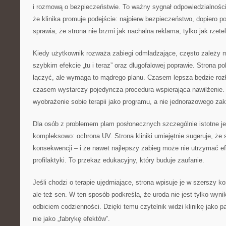
i rozmową o bezpieczeństwie. To ważny sygnał odpowiedzialnoś
że klinika promuje podejście: najpierw bezpieczeństwo, dopiero p
sprawia, że strona nie brzmi jak nachalna reklama, tylko jak rzete
Kiedy użytkownik rozważa zabiegi odmładzające, często zależy 
szybkim efekcie „tu i teraz” oraz długofalowej poprawie. Strona p
łączyć, ale wymaga to mądrego planu. Czasem lepsza będzie rozł
czasem wystarczy pojedyncza procedura wspierająca nawilżenie. 
wyobrażenie sobie terapii jako programu, a nie jednorazowego za
Dla osób z problemem plam posłonecznych szczególnie istotne je
kompleksowo: ochrona UV. Strona kliniki umiejętnie sugeruje, że
konsekwencji – i że nawet najlepszy zabieg może nie utrzymać efe
profilaktyki. To przekaz edukacyjny, który buduje zaufanie.
Jeśli chodzi o terapie ujędrniające, strona wpisuje je w szerszy ko
ale też sen. W ten sposób podkreśla, że uroda nie jest tylko wyni
odbiciem codzienności. Dzięki temu czytelnik widzi klinikę jako p
nie jako „fabrykę efektów”.