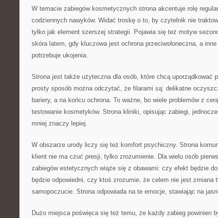
W temacie zabiegów kosmetycznych strona akcentuje rolę regular
codziennych nawyków. Widać troskę o to, by czytelnik nie traktow
tylko jak element szerszej strategii. Pojawia się też motyw sezo
skóra latem, gdy kluczowa jest ochrona przeciwsłoneczna, a inne
potrzebuje ukojenia.
Strona jest także użyteczna dla osób, które chcą uporządkować p
prosty sposób można odczytać, że filarami są: delikatne oczysz
bariery, a na końcu ochrona. To ważne, bo wiele problemów z cer
testowanie kosmetyków. Strona kliniki, opisując zabiegi, jednocz
mniej znaczy lepiej.
W obszarze urody liczy się też komfort psychiczny. Strona komun
klient nie ma czuć presji, tylko zrozumienie. Dla wielu osób pier
zabiegów estetycznych wiąże się z obawami: czy efekt będzie d
będzie odpowiedni, czy ktoś zrozumie, że celem nie jest zmiana t
samopoczucie. Strona odpowiada na te emocje, stawiając na jasn
Dużo miejsca poświęca się też temu, że każdy zabieg powinien b