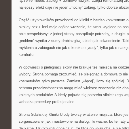
łączenie metod: zabiegi + domowe nawyki. Dzięki temu łatwiej zr
najlepszy efekt daje nie jeden „mocny” zabieg, tylko dobrze ułożon
Część użytkowników przychodzi do kliniki z bardzo konkretnym c
okolicy oczu. Inni mają ogólne wrażenie, że twarz wygląda na pos
obie perspektywy: z jednej strony porządkuje potrzeby, z drugiej
„problem” wynika z sumy drobiazgów, takich jak odwodnienie. Ta
myślenia o zabiegach nie jak o korekcie „wady”, tylko jak o narzę
komfortu.
W opowieści o pielęgnacji skóry nie brakuje też miejsca na codzi
wybory. Strona pomaga zrozumieć, że pielęgnacja domowa to nie
kosmetyków, tylko prostota. Zamiast „więcej”, liczy się spójniej.
ochrona przeciwsłoneczna mogą mieć większe znaczenie niż cha
kolejnych produktów. A kiedy pojawia się potrzeba silniejszego ws
wchodzą procedury profesjonalne.
Strona Gdańskiej Kliniki Urody tworzy wrażenie miejsca, które je
zorganizowane, jak i nastawione na dialog. To ważne, bo tematy
delikatne. Użytkownik chce czuć, że ktoś go wysłucha, a nie tylk