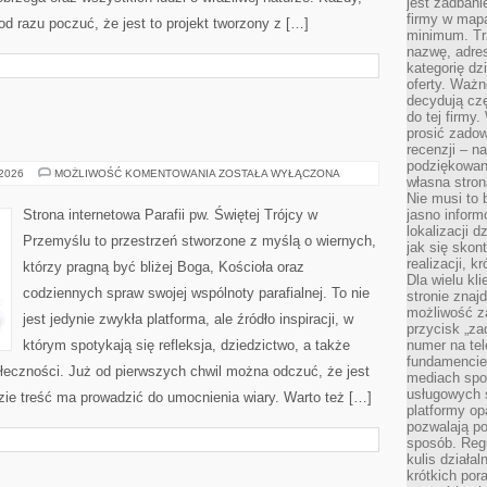
jest zadbani
firmy w mapa
 od razu poczuć, że jest to projekt tworzony z […]
minimum. Tr
nazwę, adres
kategorię dzi
oferty. Ważn
decydują czę
do tej firmy
prosić zadow
recenzji – n
podziękowani
SAKRAMENTY
 2026
MOŻLIWOŚĆ KOMENTOWANIA
ZOSTAŁA WYŁĄCZONA
własna stron
Nie musi to 
Strona internetowa Parafii pw. Świętej Trójcy w
jasno inform
lokalizacji d
Przemyślu to przestrzeń stworzone z myślą o wiernych,
jak się skon
realizacji, k
którzy pragną być bliżej Boga, Kościoła oraz
Dla wielu kl
codziennych spraw swojej wspólnoty parafialnej. To nie
stronie znaj
możliwość za
jest jedynie zwykła platforma, ale źródło inspiracji, w
przycisk „za
którym spotykają się refleksja, dziedzictwo, a także
numer na te
fundamencie 
ołeczności. Już od pierwszych chwil można odczuć, że jest
mediach spo
usługowych 
dzie treść ma prowadzić do umocnienia wiary. Warto też […]
platformy opa
pozwalają po
sposób. Regu
kulis działal
krótkich por