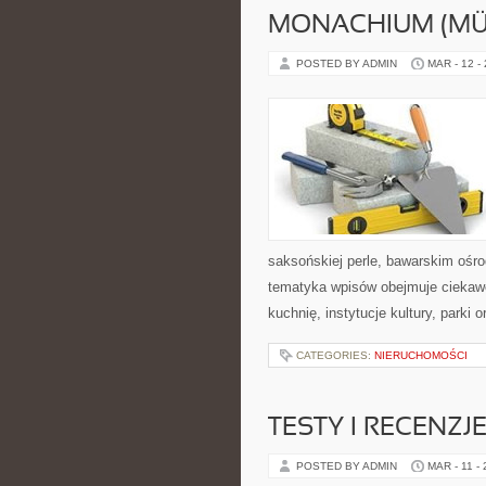
MONACHIUM (M
POSTED BY ADMIN
MAR - 12 -
saksońskiej perle, bawarskim ośr
tematyka wpisów obejmuje ciekawe
kuchnię, instytucje kultury, parki 
CATEGORIES:
NIERUCHOMOŚCI
TESTY I RECENZ
POSTED BY ADMIN
MAR - 11 -