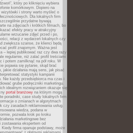
dzwoń”, który po kliknięciu wybiera
lefonie komórkowym. Dopiero na
wizytówki i strony warto myśleć o
łecznościowych. Dla lokalnych firm
szczególnie przydatne bywają
rte na zdjęciach i krótkich filmach, bo
kazać efekty pracy w atrakcyjny
larne wrzucanie zdjęć przed i po,
ności, relacji z wydarzeń lokalnych czy
ad zwiększa szanse, że klienci będą
ecać profil znajomym. Ważna jest
 – lepiej publikować raz czy dwa razy
le regularnie, niż zalać profil treściami
c i potem zamilknąć na pół roku. W
 pojawia się pytanie, skąd brać
, jakie działania mają sens, jak pisać
interpretować statystyki kampanii
. Nie każdy przedsiębiorca ma czas i
diować grube podręczniki marketingu.
nich idealnym rozwiązaniem okazuje się
czny
portal branżowy
na którym mogą
te poradniki, case study lokalnych firm
nformacje o zmianach w algorytmach
k czy zasadach reklamowania usług.
nsowana wiedza, podana w
formie, pozwala krok po kroku
działania marketingowe bez
i zostawania ekspertem od
. Kiedy firma opanuje podstawy, może
erymentować z płatnymi reklamami.