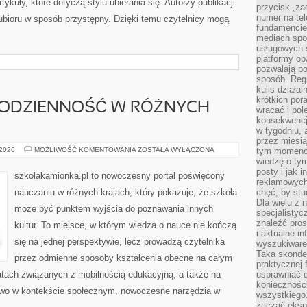
ykuły, które dotyczą stylu ubierania się. Autorzy publikacji
przycisk „za
numer na te
 ubioru w sposób przystępny. Dzięki temu czytelnicy mogą
fundamencie 
mediach spo
usługowych 
platformy opa
pozwalają po
sposób. Regu
kulis działal
krótkich por
 CODZIENNOŚĆ W RÓŻNYCH
wracać i pol
konsekwencja
w tygodniu, a
przez miesią
ŻYCIE
 2026
MOŻLIWOŚĆ KOMENTOWANIA
ZOSTAŁA WYŁĄCZONA
tym momencie
UCZNIA
wiedzę o tym
–
posty i jak 
CODZIENNOŚĆ
szkolakamionka.pl to nowoczesny portal poświęcony
W
reklamowych
RÓŻNYCH
nauczaniu w różnych krajach, który pokazuje, że szkoła
chęć, by stu
KRAJACH
Dla wielu z 
może być punktem wyjścia do poznawania innych
specjalisty
znaleźć pros
kultur. To miejsce, w którym wiedza o nauce nie kończą
i aktualne i
się na jednej perspektywie, lecz prowadzą czytelnika
wyszukiware
Taka skonde
przez odmienne sposoby kształcenia obecne na całym
praktycznej 
atach związanych z mobilnością edukacyjną, a także na
usprawniać 
koniecznośc
ctwo w kontekście społecznym, nowoczesne narzędzia w
wszystkiego
zacząć eksp