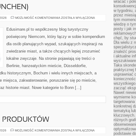
wracać i pol
konsekwencja
ÜNCHEN)
w tygodniu, a
przez miesią
MONACHIUM
 2026
MOŻLIWOŚĆ KOMENTOWANIA
ZOSTAŁA WYŁĄCZONA
tym momencie
(MÜNCHEN)
wiedzę o tym
posty i jak 
Edusimare.pl to współczesny blog turystyczny
reklamowych
poświęcony Niemcom, który łączy w sobie kompendium
chęć, by stu
Dla wielu z 
dla osób planujących wypad, szukających inspiracji na
specjalisty
zwiedzanie miast, a także chcących lepiej zrozumieć
znaleźć pros
i aktualne i
lokalne zwyczaje. Na stronie pojawiają się treści o
wyszukiware
Taka skonde
Berlinie, hanzeatyckim mieście, Düsseldorfie,
praktycznej 
odku historycznym, Bochum i wielu innych miejscach, a
usprawniać 
koniecznośc
 miejsca, zakwaterowanie, poruszanie się po mieście,
wszystkiego
oraz historie miast. Nowe kategorie to Bonn […]
zacząć eksp
Nawet niewie
wymierne kor
targetowana
konkretnej d
tematyką lu
kluczowych. 
JE PRODUKTÓW
różnych grafi
obserwowani
optymalizow
TESTY
 2026
MOŻLIWOŚĆ KOMENTOWANIA
ZOSTAŁA WYŁĄCZONA
podstawie d
I