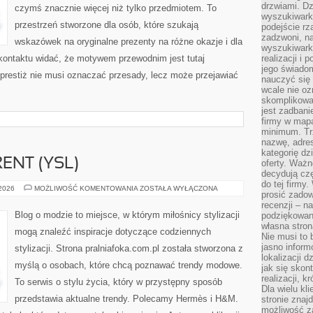
drzwiami. D
czymś znacznie więcej niż tylko przedmiotem. To
wyszukiwarki
przestrzeń stworzone dla osób, które szukają
podejście rz
zadzwoni, na
wskazówek na oryginalne prezenty na różne okazje i dla
wyszukiwarkę
kontaktu widać, że motywem przewodnim jest tutaj
realizacji i 
jego świadom
 prestiż nie musi oznaczać przesady, lecz może przejawiać
nauczyć się 
wcale nie oz
skomplikowa
jest zadbani
firmy w mapa
minimum. Tr
nazwę, adres
kategorię dzi
ENT (YSL)
oferty. Ważn
decydują czę
do tej firmy
YVES
 2026
MOŻLIWOŚĆ KOMENTOWANIA
ZOSTAŁA WYŁĄCZONA
prosić zadow
SAINT
LAURENT
recenzji – n
(YSL)
Blog o modzie to miejsce, w którym miłośnicy stylizacji
podziękowani
własna stron
mogą znaleźć inspiracje dotyczące codziennych
Nie musi to 
jasno inform
stylizacji. Strona pralniafoka.com.pl została stworzona z
lokalizacji d
myślą o osobach, które chcą poznawać trendy modowe.
jak się skon
realizacji, k
To serwis o stylu życia, który w przystępny sposób
Dla wielu kl
przedstawia aktualne trendy. Polecamy Hermès i H&M.
stronie znaj
możliwość za