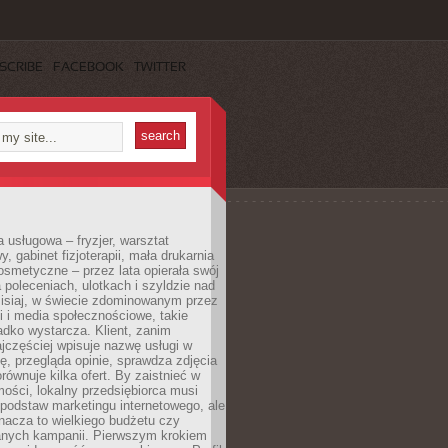
SCRIBE
FACEBOOK
TWITTER
a usługowa – fryzjer, warsztat
 gabinet fizjoterapii, mała drukarnia
osmetyczne – przez lata opierała swój
 poleceniach, ulotkach i szyldzie nad
zisiaj, w świecie zdominowanym przez
 i media społecznościowe, takie
adko wystarcza. Klient, zanim
jczęściej wpisuje nazwę usługi w
, przegląda opinie, sprawdza zdjęcia
porównuje kilka ofert. By zaistnieć w
ości, lokalny przedsiębiorca musi
podstaw marketingu internetowego, ale
nacza to wielkiego budżetu czy
nych kampanii. Pierwszym krokiem