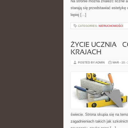
Na stronie można znaleźć liczne art
starają się przedstawiać estetykę
lepiej […]
CATEGORIES:
NIERUCHOMOŚCI
ŻYCIE UCZNIA –
KRAJACH
POSTED BY ADMIN
MAR - 10 -
świecie. Strona skupia się na tem
zagadnieniach takich jak szkolni