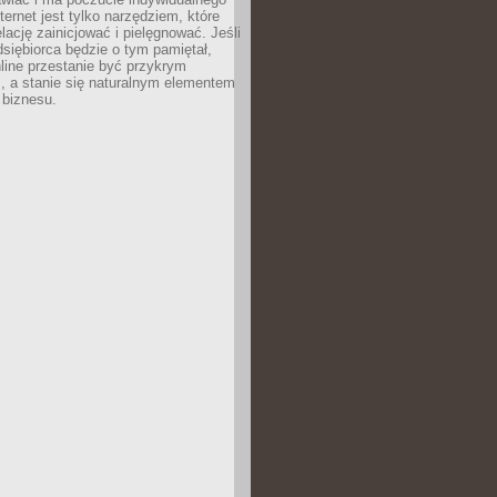
ternet jest tylko narzędziem, które
lację zainicjować i pielęgnować. Jeśli
dsiębiorca będzie o tym pamiętał,
line przestanie być przykrym
, a stanie się naturalnym elementem
 biznesu.