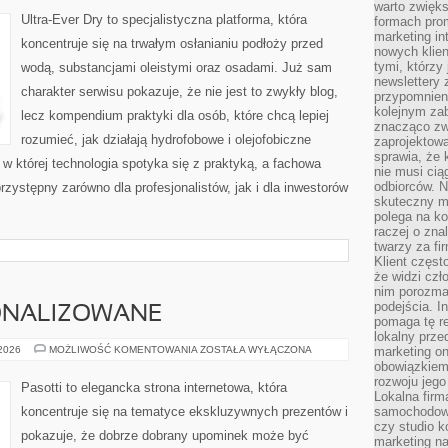
RECENZJE
warto zwięks
PRODUKTÓW
Ultra-Ever Dry to specjalistyczna platforma, która
formach pro
marketing in
koncentruje się na trwałym osłanianiu podłoży przed
nowych klien
tymi, którzy 
wodą, substancjami oleistymi oraz osadami. Już sam
newslettery 
charakter serwisu pokazuje, że nie jest to zwykły blog,
przypomnien
kolejnym za
lecz kompendium praktyki dla osób, które chcą lepiej
znacząco zw
rozumieć, jak działają hydrofobowe i olejofobiczne
zaprojektow
sprawia, że 
 w której technologia spotyka się z praktyką, a fachowa
nie musi cią
odbiorców. N
zystępny zarówno dla profesjonalistów, jak i dla inwestorów
skuteczny ma
polega na ko
raczej o zna
twarzy za fi
Klient częst
że widzi czł
nim porozma
podejścia. In
ONALIZOWANE
pomaga tę re
lokalny prze
PREZENTY
 2026
MOŻLIWOŚĆ KOMENTOWANIA
ZOSTAŁA WYŁĄCZONA
marketing on
PERSONALIZOWANE
obowiązkiem
rozwoju jego
Pasotti to elegancka strona internetowa, która
Lokalna firm
koncentruje się na tematyce ekskluzywnych prezentów i
samochodowy,
czy studio k
pokazuje, że dobrze dobrany upominek może być
marketing na