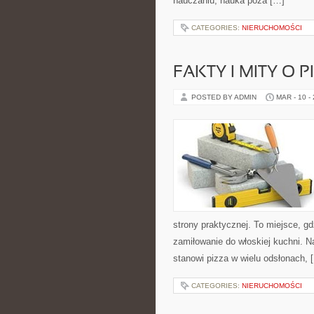
nauczaniu, nauka poza […]
CATEGORIES:
NIERUCHOMOŚCI
FAKTY I MITY O P
POSTED BY ADMIN
MAR - 10 -
strony praktycznej. To miejsce, gd
zamiłowanie do włoskiej kuchni. N
stanowi pizza w wielu odsłonach, 
CATEGORIES:
NIERUCHOMOŚCI