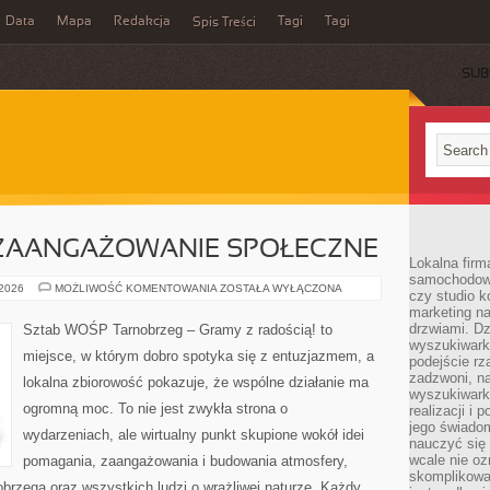
Data
Mapa
Redakcja
Tagi
Tagi
Spis Treści
SUB
 ZAANGAŻOWANIE SPOŁECZNE
Lokalna firm
samochodowy,
WOLONTARIAT
 2026
MOŻLIWOŚĆ KOMENTOWANIA
ZOSTAŁA WYŁĄCZONA
czy studio k
I
marketing na
ZAANGAŻOWANIE
SPOŁECZNE
drzwiami. D
Sztab WOŚP Tarnobrzeg – Gramy z radością! to
wyszukiwarki
miejsce, w którym dobro spotyka się z entuzjazmem, a
podejście rz
zadzwoni, na
lokalna zbiorowość pokazuje, że wspólne działanie ma
wyszukiwarkę
ogromną moc. To nie jest zwykła strona o
realizacji i 
jego świadom
wydarzeniach, ale wirtualny punkt skupione wokół idei
nauczyć się 
wcale nie oz
pomagania, zaangażowania i budowania atmosfery,
skomplikowa
rzega oraz wszystkich ludzi o wrażliwej naturze. Każdy,