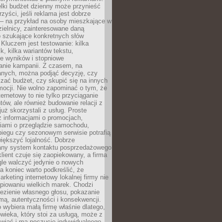
lki budżet dzienny może przynieść
zyści, jeśli reklama jest dobrze
 – na przykład na osoby mieszkające w
zielnicy, zainteresowane daną
b szukające konkretnych słów
Kluczem jest testowanie: kilka
k, kilka wariantów tekstu,
e wyników i stopniowe
anie kampanii. Z czasem, na
anych, można podjąć decyzję, czy
zać budżet, czy skupić się na innych
mocji. Nie wolno zapominać o tym, że
ternetowy to nie tylko przyciąganie
tów, ale również budowanie relacji z
już skorzystali z usług. Proste
z informacjami o promocjach,
iami o przeglądzie samochodu,
biegu czy sezonowym serwisie potrafią
iększyć lojalność. Dobrze
any system kontaktu posprzedażowego
klient czuje się zaopiekowany, a firma
gle walczyć jedynie o nowych
a koniec warto podkreślić, że
rketing internetowy lokalnej firmy nie
piowaniu wielkich marek. Chodzi
lezienie własnego głosu, pokazanie
rmą, autentyczności i konsekwencji.
o wybiera małą firmę właśnie dlatego,
owieka, który stoi za usługą, może z
wiać i ma poczucie indywidualnego