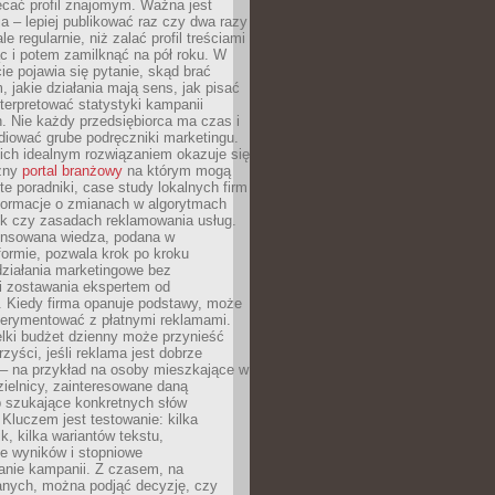
ecać profil znajomym. Ważna jest
 – lepiej publikować raz czy dwa razy
le regularnie, niż zalać profil treściami
c i potem zamilknąć na pół roku. W
 pojawia się pytanie, skąd brać
, jakie działania mają sens, jak pisać
interpretować statystyki kampanii
. Nie każdy przedsiębiorca ma czas i
diować grube podręczniki marketingu.
nich idealnym rozwiązaniem okazuje się
czny
portal branżowy
na którym mogą
te poradniki, case study lokalnych firm
nformacje o zmianach w algorytmach
k czy zasadach reklamowania usług.
nsowana wiedza, podana w
formie, pozwala krok po kroku
działania marketingowe bez
i zostawania ekspertem od
. Kiedy firma opanuje podstawy, może
erymentować z płatnymi reklamami.
lki budżet dzienny może przynieść
zyści, jeśli reklama jest dobrze
 – na przykład na osoby mieszkające w
zielnicy, zainteresowane daną
b szukające konkretnych słów
Kluczem jest testowanie: kilka
k, kilka wariantów tekstu,
e wyników i stopniowe
anie kampanii. Z czasem, na
anych, można podjąć decyzję, czy