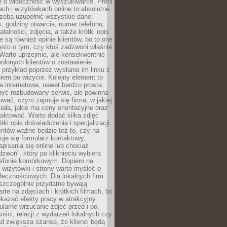
e o widoczność w wyszukiwarce. Profil
ch i wizytówkach online to absolutne
zeba uzupełnić wszystkie dane:
, godziny otwarcia, numer telefonu,
ałalności, zdjęcia, a także krótki opis
e są również opinie klientów, bo to one
sto o tym, czy ktoś zadzwoni właśnie
. Warto uprzejmie, ale konsekwentnie
olonych klientów o zostawienie
a przykład poprzez wysłanie im linku z
em po wizycie. Kolejny element to
a internetowa, nawet bardzo prosta.
być rozbudowany serwis, ale powinna
ować, czym zajmuje się firma, w jakiej
ziała, jakie ma ceny orientacyjne oraz
taktować. Warto dodać kilka zdjęć
rótki opis doświadczenia i specjalizacji.
ientów ważne będzie też to, czy na
duje się formularz kontaktowy,
pisania się online lub chociaż
dzwoń”, który po kliknięciu wybiera
lefonie komórkowym. Dopiero na
wizytówki i strony warto myśleć o
łecznościowych. Dla lokalnych firm
szczególnie przydatne bywają
rte na zdjęciach i krótkich filmach, bo
kazać efekty pracy w atrakcyjny
larne wrzucanie zdjęć przed i po,
ności, relacji z wydarzeń lokalnych czy
ad zwiększa szanse, że klienci będą