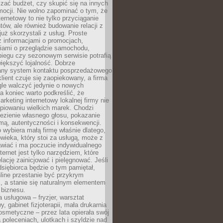
zać budżet, czy skupić się na innych
mocji. Nie wolno zapominać o tym, że
ternetowy to nie tylko przyciąganie
tów, ale również budowanie relacji z
już skorzystali z usług. Proste
z informacjami o promocjach,
iami o przeglądzie samochodu,
biegu czy sezonowym serwisie potrafią
iększyć lojalność. Dobrze
any system kontaktu posprzedażowego
klient czuje się zaopiekowany, a firma
gle walczyć jedynie o nowych
a koniec warto podkreślić, że
rketing internetowy lokalnej firmy nie
piowaniu wielkich marek. Chodzi
lezienie własnego głosu, pokazanie
rmą, autentyczności i konsekwencji.
o wybiera małą firmę właśnie dlatego,
owieka, który stoi za usługą, może z
wiać i ma poczucie indywidualnego
ternet jest tylko narzędziem, które
lację zainicjować i pielęgnować. Jeśli
dsiębiorca będzie o tym pamiętał,
line przestanie być przykrym
, a stanie się naturalnym elementem
 biznesu.
a usługowa – fryzjer, warsztat
 gabinet fizjoterapii, mała drukarnia
osmetyczne – przez lata opierała swój
 poleceniach, ulotkach i szyldzie nad