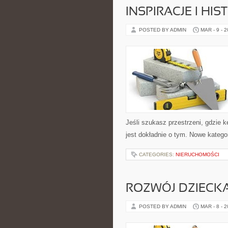
INSPIRACJE I HI
POSTED BY ADMIN
MAR - 9 - 
Jeśli szukasz przestrzeni, gdzie ke
jest dokładnie o tym. Nowe kategor
CATEGORIES:
NIERUCHOMOŚCI
ROZWÓJ DZIECK
POSTED BY ADMIN
MAR - 8 - 