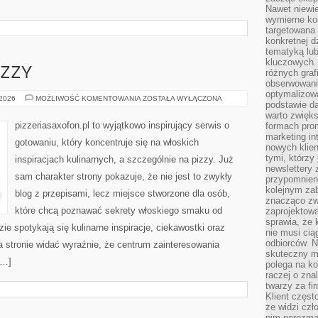
Nawet niewie
wymierne kor
targetowana
konkretnej d
tematyką lu
kluczowych. 
IZZY
różnych grafi
obserwowani
optymalizow
FAKTY
 2026
MOŻLIWOŚĆ KOMENTOWANIA
ZOSTAŁA WYŁĄCZONA
podstawie d
I
MITY
warto zwięks
O
pizzeriasaxofon.pl to wyjątkowo inspirujący serwis o
formach pro
PIZZY
marketing in
gotowaniu, który koncentruje się na włoskich
nowych klien
tymi, którzy 
inspiracjach kulinarnych, a szczególnie na pizzy. Już
newslettery 
sam charakter strony pokazuje, że nie jest to zwykły
przypomnien
kolejnym za
blog z przepisami, lecz miejsce stworzone dla osób,
znacząco zw
które chcą poznawać sekrety włoskiego smaku od
zaprojektow
sprawia, że 
zie spotykają się kulinarne inspiracje, ciekawostki oraz
nie musi cią
odbiorców. N
a stronie widać wyraźnie, że centrum zainteresowania
skuteczny ma
[…]
polega na ko
raczej o zna
twarzy za fi
Klient częst
że widzi czł
nim porozma