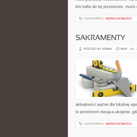
kto trafia do tej przestrzeni, może
CATEGORIES:
NIERUCHOMOŚCI
SAKRAMENTY
POSTED BY ADMIN
MAR - 14 -
aktualności ważne dla lokalnej sp
to przestrzeń niosąca ukojenie, g
CATEGORIES:
NIERUCHOMOŚCI