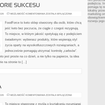
podejścia. In
STORIE SUKCESU
pomaga tę re
lokalny prze
INSPIRACJE
marketing on
2026
MOŻLIWOŚĆ KOMENTOWANIA
ZOSTAŁA WYŁĄCZONA
I
obowiązkiem
HISTORIE
rozwoju jego
SUKCESU
FoodForce to keto sklep stworzony dla osób, które chcą
jeść keto bez poczucia, że ciągle z czegoś rezygnują.
To miejsce, w którym jakość spotykają się z podejściem
świadomym: wybierasz produkty, które wspierają styl
życia oparty na wysokotłuszczowych rozwiązaniach, a
jednocześnie pomagają utrzymać kontrolę „carbsów”.
to jest proste na co dzień, a nie tylko na papierze, ta idea
ie na stronie to […]
A
ROZWÓJ
2026
MOŻLIWOŚĆ KOMENTOWANIA
ZOSTAŁA WYŁĄCZONA
DZIECKA
To miejsce stworzone z myślą o kształceniu rozumianej