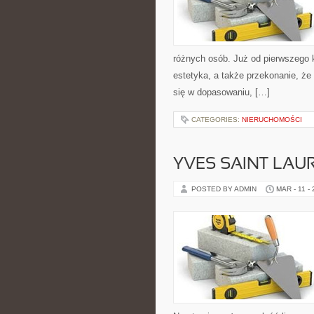
różnych osób. Już od pierwszego 
estetyka, a także przekonanie, że
się w dopasowaniu, […]
CATEGORIES:
NIERUCHOMOŚCI
YVES SAINT LAUR
POSTED BY ADMIN
MAR - 11 -