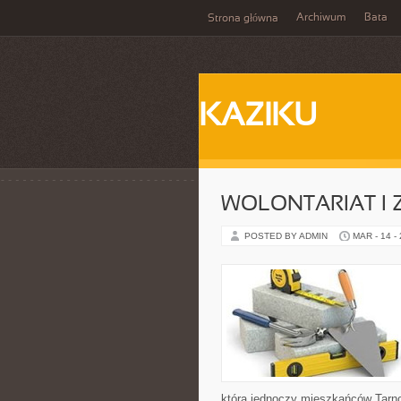
Archiwum
Bata
Strona główna
KAZIKU
WOLONTARIAT I
POSTED BY ADMIN
MAR - 14 -
która jednoczy mieszkańców Tarnob