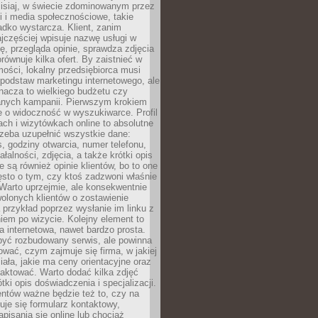
zisiaj, w świecie zdominowanym przez
 i media społecznościowe, takie
adko wystarcza. Klient, zanim
jczęściej wpisuje nazwę usługi w
, przegląda opinie, sprawdza zdjęcia
porównuje kilka ofert. By zaistnieć w
ości, lokalny przedsiębiorca musi
podstaw marketingu internetowego, ale
nacza to wielkiego budżetu czy
nych kampanii. Pierwszym krokiem
e o widoczność w wyszukiwarce. Profil
ch i wizytówkach online to absolutne
zeba uzupełnić wszystkie dane:
, godziny otwarcia, numer telefonu,
ałalności, zdjęcia, a także krótki opis
e są również opinie klientów, bo to one
sto o tym, czy ktoś zadzwoni właśnie
. Warto uprzejmie, ale konsekwentnie
olonych klientów o zostawienie
a przykład poprzez wysłanie im linku z
em po wizycie. Kolejny element to
a internetowa, nawet bardzo prosta.
być rozbudowany serwis, ale powinna
ować, czym zajmuje się firma, w jakiej
ziała, jakie ma ceny orientacyjne oraz
taktować. Warto dodać kilka zdjęć
rótki opis doświadczenia i specjalizacji.
ientów ważne będzie też to, czy na
duje się formularz kontaktowy,
pisania się online lub chociaż