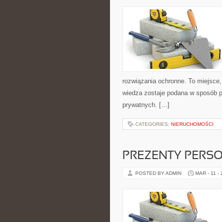
rozwiązania ochronne. To miejsce,
wiedza zostaje podana w sposób pr
prywatnych. […]
CATEGORIES:
NIERUCHOMOŚCI
PREZENTY PERS
POSTED BY ADMIN
MAR - 11 -