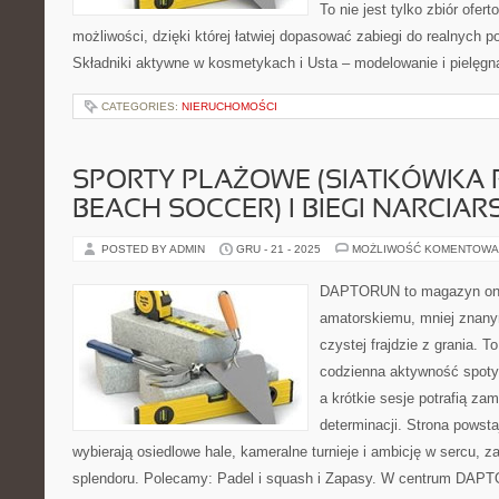
To nie jest tylko zbiór ofe
możliwości, dzięki której łatwiej dopasować zabiegi do realnych p
Składniki aktywne w kosmetykach i Usta – modelowanie i pielęgn
CATEGORIES:
NIERUCHOMOŚCI
SPORTY PLAŻOWE (SIATKÓWKA
BEACH SOCCER) I BIEGI NARCIAR
POSTED BY ADMIN
GRU - 21 - 2025
MOŻLIWOŚĆ KOMENTOWA
DAPTORUN to magazyn onli
amatorskiemu, mniej znan
czystej frajdzie z grania. To
codzienna aktywność spotyk
a krótkie sesje potrafią za
determinacji. Strona powsta
wybierają osiedlowe hale, kameralne turnieje i ambicję w sercu, z
splendoru. Polecamy: Padel i squash i Zapasy. W centrum DAPT