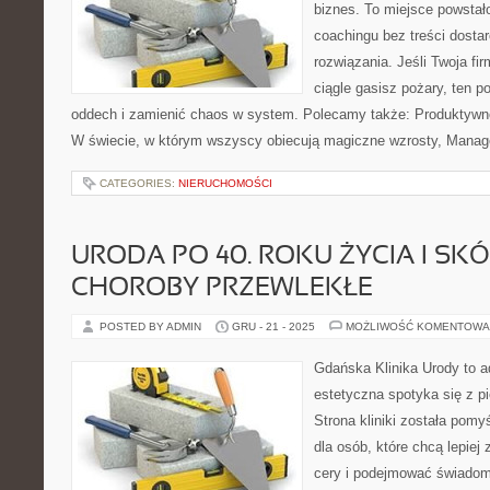
biznes. To miejsce powstał
coachingu bez treści dostar
rozwiązania. Jeśli Twoja fi
ciągle gasisz pożary, ten p
oddech i zamienić chaos w system. Polecamy także: Produktywno
W świecie, w którym wszyscy obiecują magiczne wzrosty, Manag
CATEGORIES:
NIERUCHOMOŚCI
URODA PO 40. ROKU ŻYCIA I SK
CHOROBY PRZEWLEKŁE
POSTED BY ADMIN
GRU - 21 - 2025
MOŻLIWOŚĆ KOMENTOWA
Gdańska Klinika Urody to 
estetyczna spotyka się z pi
Strona kliniki została pom
dla osób, które chcą lepiej
cery i podejmować świadome