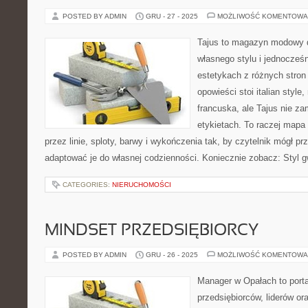
POSTED BY ADMIN
GRU - 27 - 2025
MOŻLIWOŚĆ KOMENTOWA
Tajus to magazyn modowy d
własnego stylu i jednocześn
estetykach z różnych stron
opowieści stoi italian styl
francuska, ale Tajus nie za
etykietach. To raczej mapa i
przez linie, sploty, barwy i wykończenia tak, by czytelnik mógł p
adaptować je do własnej codzienności. Koniecznie zobacz: Styl g
CATEGORIES:
NIERUCHOMOŚCI
MINDSET PRZEDSIĘBIORCY
POSTED BY ADMIN
GRU - 26 - 2025
MOŻLIWOŚĆ KOMENTOWA
Manager w Opałach to porta
przedsiębiorców, liderów ora