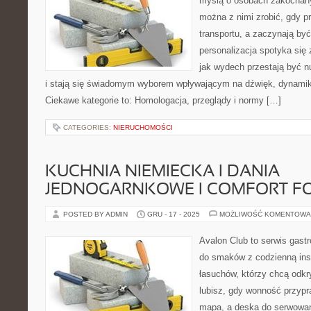
myślą o osobach zakochany
można z nimi zrobić, gdy p
transportu, a zaczynają by
personalizacja spotyka się 
jak wydech przestają być
i stają się świadomym wyborem wpływającym na dźwięk, dynamik
Ciekawe kategorie to: Homologacja, przeglądy i normy […]
CATEGORIES:
NIERUCHOMOŚCI
KUCHNIA NIEMIECKA I DANIA
JEDNOGARNKOWE I COMFORT F
POSTED BY ADMIN
GRU - 17 - 2025
MOŻLIWOŚĆ KOMENTOWA
Avalon Club to serwis gast
do smaków z codzienną insp
łasuchów, którzy chcą odkr
lubisz, gdy wonność przypra
mapa, a deska do serwowan