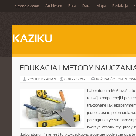
Archiwum
Bata
Data
Mapa
Redakcja
Strona główna
S
KAZIKU
EDUKACJA I METODY NAUCZANI
POSTED BY ADMIN
GRU - 28 - 2025
MOŻLIWOŚĆ KOMENTOWA
Laboratorium Możliwości to
rozwój kompetencji i posze
traktowane jak eksperyment
jednocześnie pełen ciekawo
pomaga uczyć się bardziej 
tworzyć własny styl pracy 
„Laboratorium” nie jest tu przypadkowa: sugeruje podejście oparte