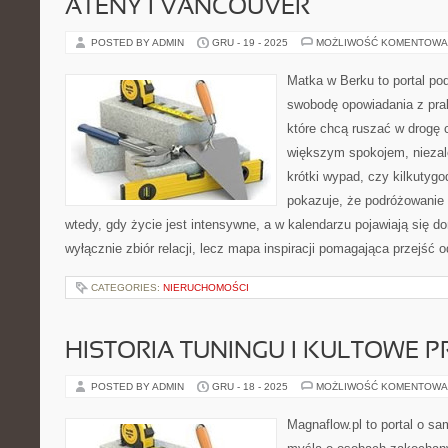
ATENY I VANCOUVER
POSTED BY ADMIN
GRU - 19 - 2025
MOŻLIWOŚĆ KOMENTOWA
Matka w Berku to portal pod
swobodę opowiadania z prak
które chcą ruszać w drogę c
większym spokojem, niezale
krótki wypad, czy kilkutyg
pokazuje, że podróżowanie
wtedy, gdy życie jest intensywne, a w kalendarzu pojawiają się d
wyłącznie zbiór relacji, lecz mapa inspiracji pomagająca przejść 
CATEGORIES:
NIERUCHOMOŚCI
HISTORIA TUNINGU I KULTOWE P
POSTED BY ADMIN
GRU - 18 - 2025
MOŻLIWOŚĆ KOMENTOWA
Magnaflow.pl to portal o s