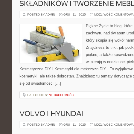
SKŁADNIKÓW I TWORZENIE MEBLI
POSTED BY ADMIN
GRU - 11 - 2025
MOŻLIWOŚĆ KOMENTOWA
Piękne Życie to blog, które
zachwytu nad światem urod
który skupia się wokół harmo
Znajdziesz tu triki, jak pod
piękno, a także sprawdzone
wspierają w codziennej pie
Kosmetyczne DIY i Kosmetyki dla mężczyzn DIY . To wyjątkowe m
kosmetyki, ale także dobrostan. Znajdziesz tu tematy dotyczące
się od świadomości […]
CATEGORIES:
NIERUCHOMOŚCI
VOLVO I HYUNDAI
POSTED BY ADMIN
GRU - 11 - 2025
MOŻLIWOŚĆ KOMENTOWA