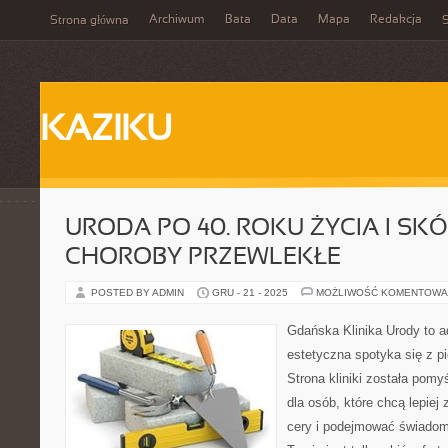
Archiwum
Bata
Data
Mapa
Redakcja
Strona główna
S
KAZIKU
URODA PO 40. ROKU ŻYCIA I SK
CHOROBY PRZEWLEKŁE
POSTED BY ADMIN
GRU - 21 - 2025
MOŻLIWOŚĆ KOMENTOWA
Gdańska Klinika Urody to 
estetyczna spotyka się z pi
Strona kliniki została pom
dla osób, które chcą lepiej
cery i podejmować świadome