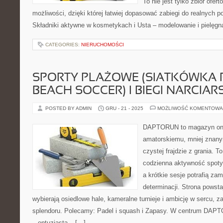
To nie jest tylko zbiór ofe
możliwości, dzięki której łatwiej dopasować zabiegi do realnych p
Składniki aktywne w kosmetykach i Usta – modelowanie i pielęgn
CATEGORIES:
NIERUCHOMOŚCI
SPORTY PLAŻOWE (SIATKÓWKA
BEACH SOCCER) I BIEGI NARCIAR
POSTED BY ADMIN
GRU - 21 - 2025
MOŻLIWOŚĆ KOMENTOWA
DAPTORUN to magazyn onli
amatorskiemu, mniej znan
czystej frajdzie z grania. To
codzienna aktywność spotyk
a krótkie sesje potrafią za
determinacji. Strona powsta
wybierają osiedlowe hale, kameralne turnieje i ambicję w sercu, z
splendoru. Polecamy: Padel i squash i Zapasy. W centrum DAPT
– entuzjasta – […]