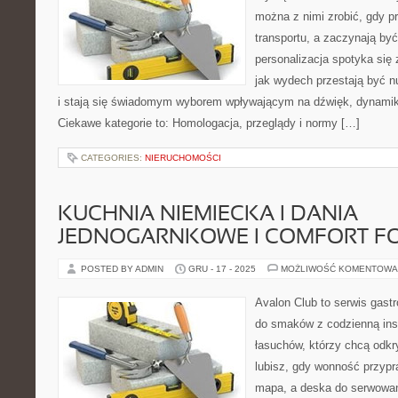
można z nimi zrobić, gdy p
transportu, a zaczynają by
personalizacja spotyka się 
jak wydech przestają być
i stają się świadomym wyborem wpływającym na dźwięk, dynamik
Ciekawe kategorie to: Homologacja, przeglądy i normy […]
CATEGORIES:
NIERUCHOMOŚCI
KUCHNIA NIEMIECKA I DANIA
JEDNOGARNKOWE I COMFORT F
POSTED BY ADMIN
GRU - 17 - 2025
MOŻLIWOŚĆ KOMENTOWA
Avalon Club to serwis gast
do smaków z codzienną insp
łasuchów, którzy chcą odkr
lubisz, gdy wonność przypra
mapa, a deska do serwowan