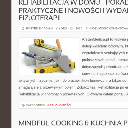
REHABILITACJA W DOMU – PORA
PRAKTYCZNE I NOWOŚCI I WYDA
FIZJOTERAPII
POSTED BY ADMIN
GRU - 12 - 2025
MOŻLIWOŚĆ KOMENTOWA
ArstanMedica.pl to witryna 
dolegliwościom bólowym, kt
czytelnikach szukających rz
praktycznych porad i spra
dotyczących powrotu do pe
serwisie znajdziesz zarówn
aktywnych fizycznie, jak i do pracowników biurowych, a także do 
zmagają się z przewlekłym bólem. Zobacz też: Rehabilitacja po e
Rehabilitacja w chorobach przewlekłych. Głównym celem portalu 
CATEGORIES:
NIERUCHOMOŚCI
MINDFUL COOKING & KUCHNIA 