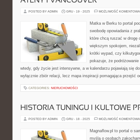
ATENY I VANCOUVER
POSTED BY ADMIN
GRU - 19 - 2025
MOŻLIWOŚĆ KOMENTOWA
Matka w Berku to portal pod
swobodę opowiadania z prak
które chcą ruszać w drogę c
większym spokojem, niezale
krótki wypad, czy kilkutyg
pokazuje, że podróżowanie
wtedy, gdy życie jest intensywne, a w kalendarzu pojawiają się d
wyłącznie zbiór relacji, lecz mapa inspiracji pomagająca przejść 
CATEGORIES:
NIERUCHOMOŚCI
HISTORIA TUNINGU I KULTOWE P
POSTED BY ADMIN
GRU - 18 - 2025
MOŻLIWOŚĆ KOMENTOWA
Magnaflow.pl to portal o s
myślą o osobach zakochany