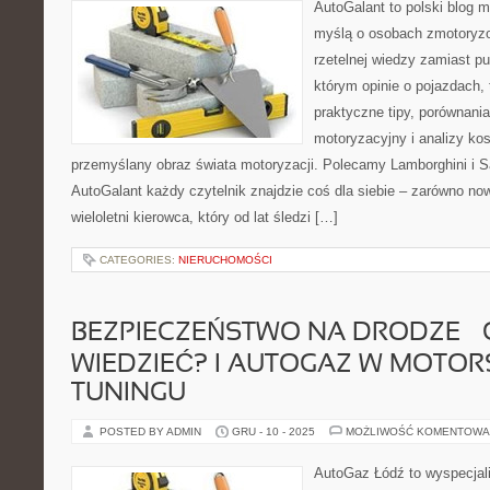
AutoGalant to polski blog 
myślą o osobach zmotoryzo
rzetelnej wiedzy zamiast pu
którym opinie o pojazdach,
praktyczne tipy, porównani
motoryzacyjny i analizy ko
przemyślany obraz świata motoryzacji. Polecamy Lamborghini i
AutoGalant każdy czytelnik znajdzie coś dla siebie – zarówno nowy
wieloletni kierowca, który od lat śledzi […]
CATEGORIES:
NIERUCHOMOŚCI
BEZPIECZEŃSTWO NA DRODZE –
WIEDZIEĆ? I AUTOGAZ W MOTORS
TUNINGU
POSTED BY ADMIN
GRU - 10 - 2025
MOŻLIWOŚĆ KOMENTOWA
AutoGaz Łódź to wyspecjal