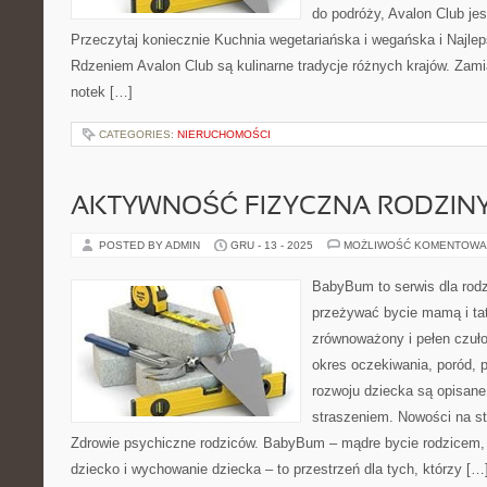
do podróży, Avalon Club jes
Przeczytaj koniecznie Kuchnia wegetariańska i wegańska i Najle
Rdzeniem Avalon Club są kulinarne tradycje różnych krajów. Zami
notek […]
CATEGORIES:
NIERUCHOMOŚCI
AKTYWNOŚĆ FIZYCZNA RODZIN
POSTED BY ADMIN
GRU - 13 - 2025
MOŻLIWOŚĆ KOMENTOWA
BabyBum to serwis dla rodz
przeżywać bycie mamą i tat
zrównoważony i pełen czuło
okres oczekiwania, poród, p
rozwoju dziecka są opisane
straszeniem. Nowości na str
Zdrowie psychiczne rodziców. BabyBum – mądre bycie rodzicem,
dziecko i wychowanie dziecka – to przestrzeń dla tych, którzy […