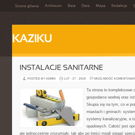
Archiwum
Bata
Data
Mapa
Redakcja
Strona główna
S
KAZIKU
INSTALACJE SANITARNE
POSTED BY ADMIN
LUT - 27 - 2026
MOŻLIWOŚĆ KOMENTOWA
Ta strona to kompleksowe 
gospodarce wodnej oraz inży
Skupia się na tym, co w pra
miastach i gminach: syste
systemy kanalizacyjne, a 
opadowych. Całość jest op
ale jednocześnie zrozumiały, tak aby po treści mogli sięgać specja