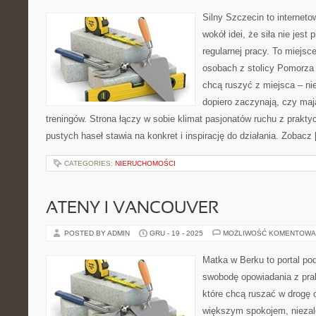
Silny Szczecin to internet
wokół idei, że siła nie jest
regularnej pracy. To miejsc
osobach z stolicy Pomorza 
chcą ruszyć z miejsca – ni
dopiero zaczynają, czy maj
treningów. Strona łączy w sobie klimat pasjonatów ruchu z prakt
pustych haseł stawia na konkret i inspirację do działania. Zobacz
CATEGORIES:
NIERUCHOMOŚCI
ATENY I VANCOUVER
POSTED BY ADMIN
GRU - 19 - 2025
MOŻLIWOŚĆ KOMENTOWA
Matka w Berku to portal pod
swobodę opowiadania z prak
które chcą ruszać w drogę c
większym spokojem, niezale