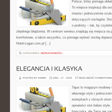
Polsce, który pomaga ukła
To miejsce inspiracji dla o
miasta i jednocześnie szuk
dotyczących noclegów. Str
o podróży – tak, by czytel
zbędnego błądzenia. W centrum serwisu znajdują się miejsca na 
komfortowe, a także wszystko, co pomaga wybrać nocleg dopaso
Hotel-Logan.com.pl […]
CATEGORIES:
NIERUCHOMOŚCI
ELEGANCJA I KLASYKA
POSTED BY ADMIN
GRU - 27 - 2025
MOŻLIWOŚĆ KOMENTOWA
Tajus to magazyn modowy d
własnego stylu i jednocześn
estetykach z różnych stron
opowieści stoi italian styl
francuska, ale Tajus nie za