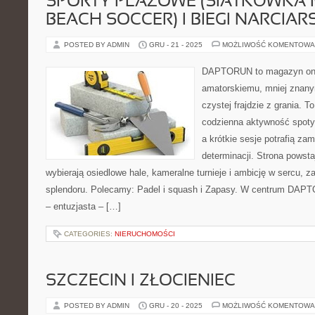
SPORTY PLAŻOWE (SIATKÓWKA
BEACH SOCCER) I BIEGI NARCIAR
POSTED BY ADMIN
GRU - 21 - 2025
MOŻLIWOŚĆ KOMENTOWA
DAPTORUN to magazyn onli
amatorskiemu, mniej znan
czystej frajdzie z grania. To
codzienna aktywność spotyk
a krótkie sesje potrafią za
determinacji. Strona powsta
wybierają osiedlowe hale, kameralne turnieje i ambicję w sercu, z
splendoru. Polecamy: Padel i squash i Zapasy. W centrum DAPT
– entuzjasta – […]
CATEGORIES:
NIERUCHOMOŚCI
SZCZECIN I ZŁOCIENIEC
POSTED BY ADMIN
GRU - 20 - 2025
MOŻLIWOŚĆ KOMENTOWA