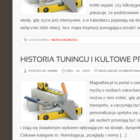
krótki wypad, czy kilkutyg
pokazuje, że podróżowanie
wtedy, gdy życie jest intensywne, a w kalendarzu pojawiają się d
wyłącznie zbiór relacji, lecz mapa inspiracji pomagająca przejść 
CATEGORIES:
NIERUCHOMOŚCI
HISTORIA TUNINGU I KULTOWE P
POSTED BY ADMIN
GRU - 18 - 2025
MOŻLIWOŚĆ KOMENTOWA
Magnaflow.pl to portal o s
myślą o osobach zakochany
można z nimi zrobić, gdy p
transportu, a zaczynają by
personalizacja spotyka się 
jak wydech przestają być
i stają się świadomym wyborem wpływającym na dźwięk, dynamik
Ciekawe kategorie to: Homologacja, przeglądy i normy […]