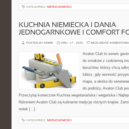
CATEGORIES:
NIERUCHOMOŚCI
KUCHNIA NIEMIECKA I DANIA
JEDNOGARNKOWE I COMFORT F
POSTED BY ADMIN
GRU - 17 - 2025
MOŻLIWOŚĆ KOMENTOWA
Avalon Club to serwis gast
do smaków z codzienną insp
łasuchów, którzy chcą odkr
lubisz, gdy wonność przypra
mapa, a deska do serwowan
do podróży, Avalon Club jes
Przeczytaj koniecznie Kuchnia wegetariańska i wegańska i Najle
Rdzeniem Avalon Club są kulinarne tradycje różnych krajów. Zami
notek […]
CATEGORIES:
NIERUCHOMOŚCI