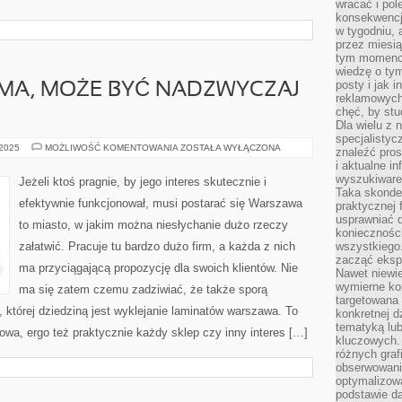
wracać i pol
konsekwencja
w tygodniu, a
przez miesią
tym momencie
wiedzę o tym
posty i jak 
MA, MOŻE BYĆ NADZWYCZAJ
reklamowych
chęć, by stu
Dla wielu z 
specjalisty
GODZIWA
 2025
MOŻLIWOŚĆ KOMENTOWANIA
ZOSTAŁA WYŁĄCZONA
znaleźć pros
REKLAMA,
i aktualne i
MOŻE
BYĆ
wyszukiware
Jeżeli ktoś pragnie, by jego interes skutecznie i
NADZWYCZAJ
Taka skonde
SPRZYJAJĄCA
efektywnie funkcjonował, musi postarać się Warszawa
praktycznej 
usprawniać 
to miasto, w jakim można niesłychanie dużo rzeczy
koniecznośc
załatwić. Pracuje tu bardzo dużo firm, a każda z nich
wszystkiego
zacząć eksp
ma przyciągającą propozycję dla swoich klientów. Nie
Nawet niewie
wymierne kor
ma się zatem czemu zadziwiać, że także sporą
targetowana
, której dziedziną jest wyklejanie laminatów warszawa. To
konkretnej d
tematyką lu
owa, ergo też praktycznie każdy sklep czy inny interes […]
kluczowych. 
różnych grafi
obserwowani
optymalizow
podstawie d