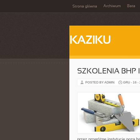
Archiwum
Bata
Strona główna
KAZIKU
SZKOLENIA BHP
POSTED BY ADMIN
GRU - 16 -
przez przeróżne instytucje poza