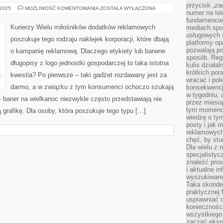
przycisk „za
OCZYSZCZARKI
 2025
MOŻLIWOŚĆ KOMENTOWANIA
ZOSTAŁA WYŁĄCZONA
numer na te
fundamencie 
Kurierzy Wielu miłośników dodatków reklamowych
mediach spo
usługowych 
poszukuje tego rodzaju naklejek korporacji, które dbają
platformy opa
pozwalają po
o kampanię reklamową. Dlaczego etykiety lub barwne
sposób. Regu
długopisy z logo jednostki gospodarczej to taka istotna
kulis działal
krótkich por
kwestia? Po pierwsze – taki gadżet rozdawany jest za
wracać i pol
darmo, a w związku z tym konsumenci ochoczo szukają
konsekwencja
w tygodniu, a
– baner na wielkanoc niezwykle często przedstawiają nie
przez miesią
tym momencie
 grafikę. Dla osoby, która poszukuje tego typu […]
wiedzę o tym
posty i jak 
reklamowych
chęć, by stu
Dla wielu z 
specjalisty
znaleźć pros
i aktualne i
wyszukiware
Taka skonde
praktycznej 
usprawniać 
koniecznośc
wszystkiego
zacząć eksp