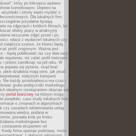
dzwoń”, który po kliknięciu wybiera
lefonie komórkowym. Dopiero na
wizytówki i strony warto myśleć o
łecznościowych. Dla lokalnych firm
szczególnie przydatne bywają
rte na zdjęciach i krótkich filmach, bo
kazać efekty pracy w atrakcyjny
larne wrzucanie zdjęć przed i po,
ności, relacji z wydarzeń lokalnych czy
ad zwiększa szanse, że klienci będą
ecać profil znajomym. Ważna jest
 – lepiej publikować raz czy dwa razy
le regularnie, niż zalać profil treściami
c i potem zamilknąć na pół roku. W
 pojawia się pytanie, skąd brać
, jakie działania mają sens, jak pisać
interpretować statystyki kampanii
. Nie każdy przedsiębiorca ma czas i
diować grube podręczniki marketingu.
nich idealnym rozwiązaniem okazuje się
czny
portal branżowy
na którym mogą
te poradniki, case study lokalnych firm
nformacje o zmianach w algorytmach
k czy zasadach reklamowania usług.
nsowana wiedza, podana w
formie, pozwala krok po kroku
działania marketingowe bez
i zostawania ekspertem od
. Kiedy firma opanuje podstawy, może
erymentować z płatnymi reklamami.