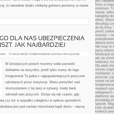
jest zadbani
firmy w mapa
cej, to naturalnie dzięki zdobytej gotówce jesteśmy w stanie
minimum. Tr
nazwę, adres
kategorię dzi
oferty. Ważn
decydują czę
do tej firmy
prosić zadow
recenzji – n
GO DLA NAS UBEZPIECZENIA
podziękowani
własna stron
SZT. JAK NAJBARDZIEJ
Nie musi to 
jasno inform
lokalizacji d
WYBÓR
 2025
MOŻLIWOŚĆ KOMENTOWANIA
ZOSTAŁA WYŁĄCZONA
SŁUSZNEGO
jak się skon
DLA
realizacji, k
NAS
W dzisiejszych porach możemy sobie pozwolić
UBEZPIECZENIA
Dla wielu kl
TO
stronie znaj
dokładnie na wszystko, jeżeli tylko mamy do tego
NIE
możliwość za
LADA
kongruentne To jedna z najpopularniejszych pożyczek
KUNSZT.
przycisk „za
JAK
numer na te
udzielanych przez instytucje. Warto pomyśleć nad
NAJBARDZIEJ
fundamencie 
skorzystaniem z tej opcji w sytuacji, kiedy bank
mediach spo
usługowych 
odmówił nam pożyczki. Dzieje się tak często, gdy
platformy opa
pozwalają po
ą czy też w wypadku zaległości w spłacie uprzednich
sposób. Regu
zielana jest pod zastaw mieszkania bądź domu – więcej
kulis działal
krótkich por