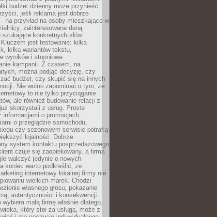
lki budżet dzienny może przynieść
zyści, jeśli reklama jest dobrze
 – na przykład na osoby mieszkające w
zielnicy, zainteresowane daną
b szukające konkretnych słów
Kluczem jest testowanie: kilka
k, kilka wariantów tekstu,
e wyników i stopniowe
anie kampanii. Z czasem, na
anych, można podjąć decyzję, czy
zać budżet, czy skupić się na innych
mocji. Nie wolno zapominać o tym, że
ternetowy to nie tylko przyciąganie
tów, ale również budowanie relacji z
już skorzystali z usług. Proste
z informacjami o promocjach,
iami o przeglądzie samochodu,
biegu czy sezonowym serwisie potrafią
iększyć lojalność. Dobrze
any system kontaktu posprzedażowego
klient czuje się zaopiekowany, a firma
gle walczyć jedynie o nowych
a koniec warto podkreślić, że
rketing internetowy lokalnej firmy nie
piowaniu wielkich marek. Chodzi
lezienie własnego głosu, pokazanie
rmą, autentyczności i konsekwencji.
o wybiera małą firmę właśnie dlatego,
owieka, który stoi za usługą, może z
wiać i ma poczucie indywidualnego