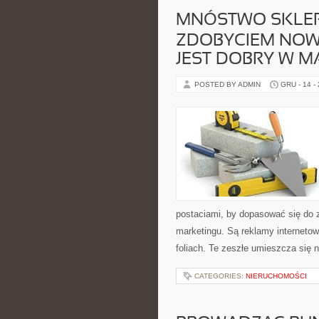
MNÓSTWO SKLE
ZDOBYCIEM NOW
JEST DOBRY W M
POSTED BY ADMIN
GRU - 14 -
postaciami, by dopasować się do 
marketingu. Są reklamy interneto
foliach. Te zeszłe umieszcza się n
CATEGORIES:
NIERUCHOMOŚCI