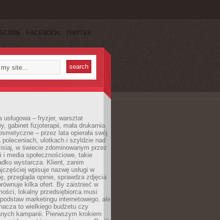
SCRIBE
FACEBOOK
TWITTER
a usługowa – fryzjer, warsztat
 gabinet fizjoterapii, mała drukarnia
osmetyczne – przez lata opierała swój
 poleceniach, ulotkach i szyldzie nad
zisiaj, w świecie zdominowanym przez
 i media społecznościowe, takie
adko wystarcza. Klient, zanim
jczęściej wpisuje nazwę usługi w
, przegląda opinie, sprawdza zdjęcia
porównuje kilka ofert. By zaistnieć w
ości, lokalny przedsiębiorca musi
podstaw marketingu internetowego, ale
nacza to wielkiego budżetu czy
nych kampanii. Pierwszym krokiem