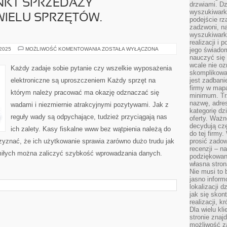
KT SPRZEDAŻY
drzwiami. D
wyszukiwarki
IELU SPRZĘTÓW.
podejście rz
zadzwoni, na
wyszukiwarkę
realizacji i 
PROWADZĄC
 2025
MOŻLIWOŚĆ KOMENTOWANIA
ZOSTAŁA WYŁĄCZONA
jego świadom
PUNKT
nauczyć się 
SPRZEDAŻY
wcale nie oz
KORZYSTAMY
Każdy zadaje sobie pytanie czy wszelkie wyposażenia
Z
skomplikowa
WIELU
elektroniczne są uproszczeniem Każdy sprzęt na
jest zadbani
SPRZĘTÓW.
firmy w mapa
GENERALNIE
którym należy pracować ma okazję odznaczać się
minimum. Tr
nazwę, adres
wadami i niezmiernie atrakcyjnymi pozytywami. Jak z
kategorię dzi
reguły wady są odpychające, tudzież przyciągają nas
oferty. Ważn
decydują czę
ich zalety. Kasy fiskalne www bez wątpienia należą do
do tej firmy
zyznać, że ich użytkowanie sprawia zarówno dużo trudu jak
prosić zadow
recenzji – n
miłych można zaliczyć szybkość wprowadzania danych.
podziękowani
własna stron
Nie musi to 
jasno inform
lokalizacji d
jak się skon
realizacji, k
Dla wielu kl
stronie znaj
możliwość za