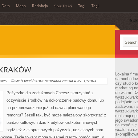
Data
Mapa
Redakcja
Tagi
Tagi
Spis Treści
SUB
 KRAKÓW
Lokalna firm
samochodowy,
SZKOLENIA
 2025
MOŻLIWOŚĆ KOMENTOWANIA
ZOSTAŁA WYŁĄCZONA
czy studio k
BHP
marketing na
KRAKÓW
drzwiami. D
Pożyczka dla zadłużonych Chcesz skorzystać z
wyszukiwarki
oczywiście środków na dokończenie budowy domu lub
podejście rz
zadzwoni, na
na przeprowadzenie już od dawna planowanego
wyszukiwarkę
remontu? Jeżeli tak, być może należałoby skorzystać z
realizacji i 
jego świadom
bardzo kultowych dziś kredytów krótkoterminowych
nauczyć się 
wcale nie oz
bądź też z ekspresowych pożyczek, udzielanych nam
skomplikowa
 bankowe. Takie towary mogą w samej rzeczy pomóc nam w