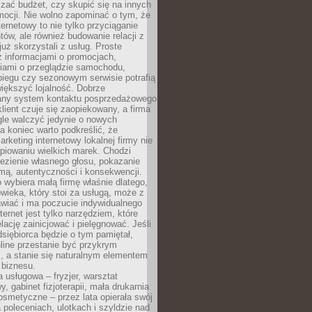
zać budżet, czy skupić się na innych
mocji. Nie wolno zapominać o tym, że
ternetowy to nie tylko przyciąganie
tów, ale również budowanie relacji z
już skorzystali z usług. Proste
z informacjami o promocjach,
iami o przeglądzie samochodu,
biegu czy sezonowym serwisie potrafią
iększyć lojalność. Dobrze
any system kontaktu posprzedażowego
klient czuje się zaopiekowany, a firma
gle walczyć jedynie o nowych
a koniec warto podkreślić, że
rketing internetowy lokalnej firmy nie
piowaniu wielkich marek. Chodzi
lezienie własnego głosu, pokazanie
rmą, autentyczności i konsekwencji.
o wybiera małą firmę właśnie dlatego,
owieka, który stoi za usługą, może z
wiać i ma poczucie indywidualnego
ternet jest tylko narzędziem, które
lację zainicjować i pielęgnować. Jeśli
dsiębiorca będzie o tym pamiętał,
line przestanie być przykrym
, a stanie się naturalnym elementem
 biznesu.
a usługowa – fryzjer, warsztat
 gabinet fizjoterapii, mała drukarnia
osmetyczne – przez lata opierała swój
 poleceniach, ulotkach i szyldzie nad