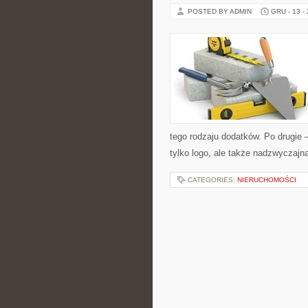
POSTED BY ADMIN
GRU - 13 -
tego rodzaju dodatków. Po drugie 
tylko logo, ale także nadzwyczajną
CATEGORIES:
NIERUCHOMOŚCI