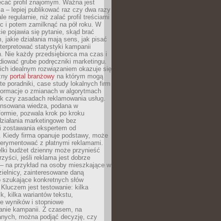
ecać profil znajomym. Ważna jest
 – lepiej publikować raz czy dwa razy
le regularnie, niż zalać profil treściami
c i potem zamilknąć na pół roku. W
 pojawia się pytanie, skąd brać
, jakie działania mają sens, jak pisać
interpretować statystyki kampanii
. Nie każdy przedsiębiorca ma czas i
diować grube podręczniki marketingu.
nich idealnym rozwiązaniem okazuje się
czny
portal branżowy
na którym mogą
te poradniki, case study lokalnych firm
nformacje o zmianach w algorytmach
k czy zasadach reklamowania usług.
nsowana wiedza, podana w
formie, pozwala krok po kroku
działania marketingowe bez
i zostawania ekspertem od
. Kiedy firma opanuje podstawy, może
erymentować z płatnymi reklamami.
lki budżet dzienny może przynieść
zyści, jeśli reklama jest dobrze
 – na przykład na osoby mieszkające w
zielnicy, zainteresowane daną
b szukające konkretnych słów
Kluczem jest testowanie: kilka
k, kilka wariantów tekstu,
e wyników i stopniowe
anie kampanii. Z czasem, na
anych, można podjąć decyzję, czy