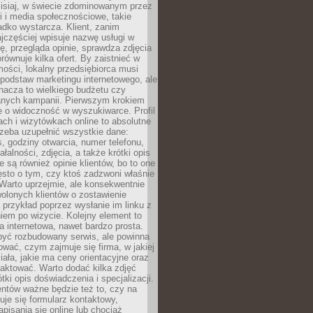
zisiaj, w świecie zdominowanym przez
 i media społecznościowe, takie
adko wystarcza. Klient, zanim
jczęściej wpisuje nazwę usługi w
, przegląda opinie, sprawdza zdjęcia
porównuje kilka ofert. By zaistnieć w
ości, lokalny przedsiębiorca musi
podstaw marketingu internetowego, ale
nacza to wielkiego budżetu czy
nych kampanii. Pierwszym krokiem
e o widoczność w wyszukiwarce. Profil
ch i wizytówkach online to absolutne
zeba uzupełnić wszystkie dane:
, godziny otwarcia, numer telefonu,
ałalności, zdjęcia, a także krótki opis
e są również opinie klientów, bo to one
sto o tym, czy ktoś zadzwoni właśnie
. Warto uprzejmie, ale konsekwentnie
olonych klientów o zostawienie
a przykład poprzez wysłanie im linku z
em po wizycie. Kolejny element to
a internetowa, nawet bardzo prosta.
być rozbudowany serwis, ale powinna
ować, czym zajmuje się firma, w jakiej
ziała, jakie ma ceny orientacyjne oraz
taktować. Warto dodać kilka zdjęć
rótki opis doświadczenia i specjalizacji.
ientów ważne będzie też to, czy na
duje się formularz kontaktowy,
pisania się online lub chociaż