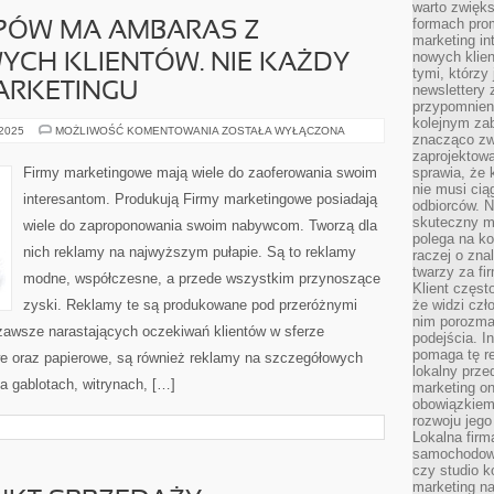
warto zwięks
formach pro
PÓW MA AMBARAS Z
marketing in
nowych klien
YCH KLIENTÓW. NIE KAŻDY
tymi, którzy 
ARKETINGU
newslettery 
przypomnien
kolejnym za
MNÓSTWO
 2025
MOŻLIWOŚĆ KOMENTOWANIA
ZOSTAŁA WYŁĄCZONA
znacząco zw
SKLEPÓW
MA
zaprojektow
AMBARAS
Firmy marketingowe mają wiele do zaoferowania swoim
sprawia, że 
Z
nie musi cią
ZDOBYCIEM
interesantom. Produkują Firmy marketingowe posiadają
NOWYCH
odbiorców. N
KLIENTÓW.
skuteczny ma
wiele do zaproponowania swoim nabywcom. Tworzą dla
NIE
polega na ko
KAŻDY
nich reklamy na najwyższym pułapie. Są to reklamy
JEST
raczej o zna
DOBRY
twarzy za fi
W
modne, współczesne, a przede wszystkim przynoszące
Klient częst
MARKETINGU
zyski. Reklamy te są produkowane pod przeróżnymi
że widzi czł
nim porozma
zawsze narastających oczekiwań klientów w sferze
podejścia. In
pomaga tę re
we oraz papierowe, są również reklamy na szczegółowych
lokalny prze
a gablotach, witrynach, […]
marketing on
obowiązkiem
rozwoju jego
Lokalna firm
samochodowy,
czy studio k
marketing na