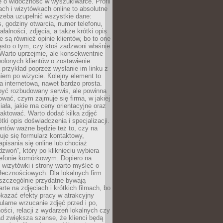
e o widoczność w wyszukiwarce. Profil
ch i wizytówkach online to absolutne
zeba uzupełnić wszystkie dane:
, godziny otwarcia, numer telefonu,
ałalności, zdjęcia, a także krótki opis
e są również opinie klientów, bo to one
sto o tym, czy ktoś zadzwoni właśnie
. Warto uprzejmie, ale konsekwentnie
olonych klientów o zostawienie
a przykład poprzez wysłanie im linku z
em po wizycie. Kolejny element to
a internetowa, nawet bardzo prosta.
być rozbudowany serwis, ale powinna
ować, czym zajmuje się firma, w jakiej
ziała, jakie ma ceny orientacyjne oraz
taktować. Warto dodać kilka zdjęć
rótki opis doświadczenia i specjalizacji.
ientów ważne będzie też to, czy na
duje się formularz kontaktowy,
pisania się online lub chociaż
dzwoń”, który po kliknięciu wybiera
lefonie komórkowym. Dopiero na
wizytówki i strony warto myśleć o
łecznościowych. Dla lokalnych firm
szczególnie przydatne bywają
rte na zdjęciach i krótkich filmach, bo
kazać efekty pracy w atrakcyjny
larne wrzucanie zdjęć przed i po,
ności, relacji z wydarzeń lokalnych czy
ad zwiększa szanse, że klienci będą