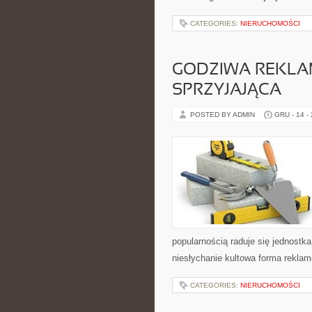
CATEGORIES:
NIERUCHOMOŚCI
GODZIWA REKLA
SPRZYJAJĄCA
POSTED BY ADMIN
GRU - 14 -
popularnością raduje się jednostka
niesłychanie kultowa forma reklam
CATEGORIES:
NIERUCHOMOŚCI