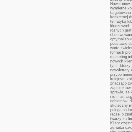
Nawet niewie
wymierne kor
targetowana
konkretnej d
tematyką lu
kluczowych. 
różnych grafi
obserwowani
optymalizow
podstawie d
warto zwięks
formach pro
marketing in
nowych klien
tymi, którzy 
newslettery 
przypomnien
kolejnym za
znacząco zw
zaprojektow
sprawia, że 
nie musi cią
odbiorców. N
skuteczny ma
polega na ko
raczej o zna
twarzy za fi
Klient częst
że widzi czł
nim porozma