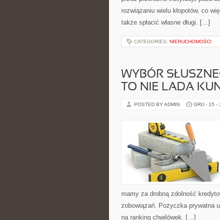
rozwiązaniu wielu kłopotów, co wię
także spłacić własne długi. […]
CATEGORIES:
NIERUCHOMOŚCI
WYBÓR SŁUSZNE
TO NIE LADA KUN
POSTED BY ADMIN
GRU - 15 -
mamy za drobną zdolność kredytow
zobowiązań. Pożyczka prywatna ud
na ranking chwilówek. […]