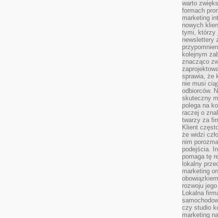
warto zwięks
formach pro
marketing in
nowych klien
tymi, którzy 
newslettery 
przypomnien
kolejnym za
znacząco zw
zaprojektow
sprawia, że 
nie musi cią
odbiorców. N
skuteczny ma
polega na ko
raczej o zna
twarzy za fi
Klient częst
że widzi czł
nim porozma
podejścia. In
pomaga tę re
lokalny prze
marketing on
obowiązkiem
rozwoju jego
Lokalna firm
samochodowy,
czy studio k
marketing na