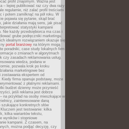
ecać profil znajomym. Ważna jest
 – lepiej publikować raz czy dwa razy
le regularnie, niż zalać profil treściami
c i potem zamilknąć na pół roku. W
 pojawia się pytanie, skąd brać
, jakie działania mają sens, jak pisać
interpretować statystyki kampanii
. Nie każdy przedsiębiorca ma czas i
diować grube podręczniki marketingu.
nich idealnym rozwiązaniem okazuje się
czny
portal branżowy
na którym mogą
te poradniki, case study lokalnych firm
nformacje o zmianach w algorytmach
k czy zasadach reklamowania usług.
nsowana wiedza, podana w
formie, pozwala krok po kroku
działania marketingowe bez
i zostawania ekspertem od
. Kiedy firma opanuje podstawy, może
erymentować z płatnymi reklamami.
lki budżet dzienny może przynieść
zyści, jeśli reklama jest dobrze
 – na przykład na osoby mieszkające w
zielnicy, zainteresowane daną
b szukające konkretnych słów
Kluczem jest testowanie: kilka
k, kilka wariantów tekstu,
e wyników i stopniowe
anie kampanii. Z czasem, na
anych, można podjąć decyzję, czy