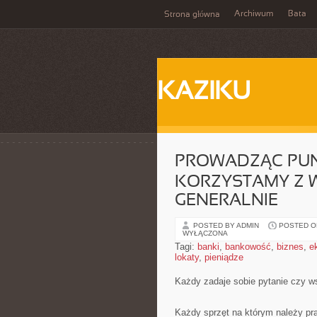
Archiwum
Bata
Strona główna
KAZIKU
PROWADZĄC PUN
KORZYSTAMY Z W
GENERALNIE
POSTED BY ADMIN
POSTED ON
WYŁĄCZONA
Tagi:
banki
,
bankowość
,
biznes
,
e
lokaty
,
pieniądze
Każdy zadaje sobie pytanie czy w
Każdy sprzęt na którym należy pr