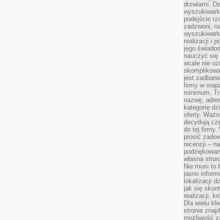
drzwiami. D
wyszukiwarki
podejście rz
zadzwoni, na
wyszukiwarkę
realizacji i 
jego świadom
nauczyć się 
wcale nie oz
skomplikowa
jest zadbani
firmy w mapa
minimum. Tr
nazwę, adres
kategorię dzi
oferty. Ważn
decydują czę
do tej firmy
prosić zadow
recenzji – n
podziękowani
własna stron
Nie musi to 
jasno inform
lokalizacji d
jak się skon
realizacji, k
Dla wielu kl
stronie znaj
możliwość za