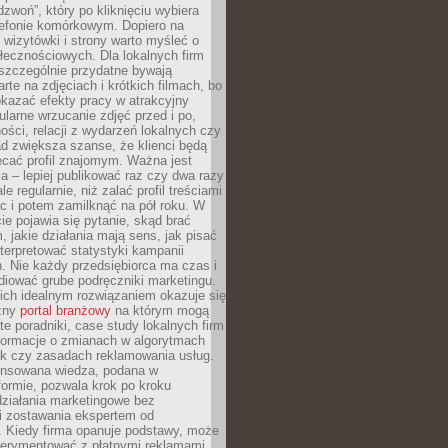
dzwoń”, który po kliknięciu wybiera
lefonie komórkowym. Dopiero na
wizytówki i strony warto myśleć o
łecznościowych. Dla lokalnych firm
szczególnie przydatne bywają
rte na zdjęciach i krótkich filmach, bo
kazać efekty pracy w atrakcyjny
larne wrzucanie zdjęć przed i po,
ności, relacji z wydarzeń lokalnych czy
ad zwiększa szanse, że klienci będą
ecać profil znajomym. Ważna jest
 – lepiej publikować raz czy dwa razy
le regularnie, niż zalać profil treściami
c i potem zamilknąć na pół roku. W
 pojawia się pytanie, skąd brać
, jakie działania mają sens, jak pisać
interpretować statystyki kampanii
. Nie każdy przedsiębiorca ma czas i
diować grube podręczniki marketingu.
nich idealnym rozwiązaniem okazuje się
czny
portal branżowy
na którym mogą
te poradniki, case study lokalnych firm
nformacje o zmianach w algorytmach
k czy zasadach reklamowania usług.
nsowana wiedza, podana w
formie, pozwala krok po kroku
działania marketingowe bez
i zostawania ekspertem od
. Kiedy firma opanuje podstawy, może
erymentować z płatnymi reklamami.