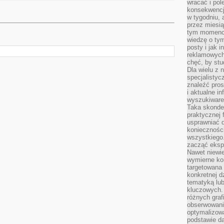
wracać i pol
konsekwencja
w tygodniu, a
przez miesią
tym momencie
wiedzę o tym
posty i jak 
reklamowych
chęć, by stu
Dla wielu z 
specjalisty
znaleźć pros
i aktualne i
wyszukiware
Taka skonde
praktycznej 
usprawniać 
koniecznośc
wszystkiego
zacząć eksp
Nawet niewie
wymierne kor
targetowana
konkretnej d
tematyką lu
kluczowych. 
różnych grafi
obserwowani
optymalizow
podstawie d