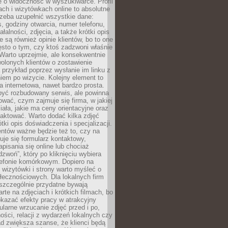
e o widoczność w wyszukiwarce. Profil
ch i wizytówkach online to absolutne
zeba uzupełnić wszystkie dane:
, godziny otwarcia, numer telefonu,
ałalności, zdjęcia, a także krótki opis
e są również opinie klientów, bo to one
sto o tym, czy ktoś zadzwoni właśnie
. Warto uprzejmie, ale konsekwentnie
olonych klientów o zostawienie
a przykład poprzez wysłanie im linku z
em po wizycie. Kolejny element to
a internetowa, nawet bardzo prosta.
być rozbudowany serwis, ale powinna
ować, czym zajmuje się firma, w jakiej
ziała, jakie ma ceny orientacyjne oraz
taktować. Warto dodać kilka zdjęć
rótki opis doświadczenia i specjalizacji.
ientów ważne będzie też to, czy na
duje się formularz kontaktowy,
pisania się online lub chociaż
dzwoń”, który po kliknięciu wybiera
lefonie komórkowym. Dopiero na
wizytówki i strony warto myśleć o
łecznościowych. Dla lokalnych firm
szczególnie przydatne bywają
rte na zdjęciach i krótkich filmach, bo
kazać efekty pracy w atrakcyjny
larne wrzucanie zdjęć przed i po,
ności, relacji z wydarzeń lokalnych czy
ad zwiększa szanse, że klienci będą