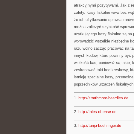
atrakcyjnymi pozytywami. Jak z re
zalety. Kasy fiskalne www bez wą
że ich użytkowanie sprawia zarów
można zaliczyć szybkość wprowadz
użytkującego kasy fiskalne są na
wprowadzić wszelkie niezbędne ko
razu wolno zacząć pracować na ta
innych kodów, które powinny być
wielkość kas, ponieważ są takie, 
zeskanować taki kod kreskowy, któ
istnieją specjalne kasy, przenośn
poprzedników urządzeń fiskalnych
1.
http://strathmore-beardies.de
2.
http://tales-of-ense.de
3.
http://tanja-boehringer.de