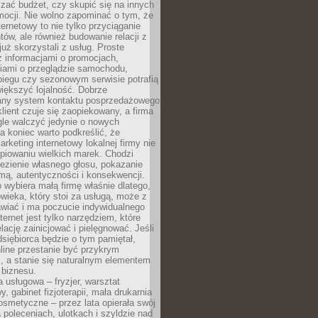
zać budżet, czy skupić się na innych
mocji. Nie wolno zapominać o tym, że
ternetowy to nie tylko przyciąganie
tów, ale również budowanie relacji z
już skorzystali z usług. Proste
z informacjami o promocjach,
iami o przeglądzie samochodu,
biegu czy sezonowym serwisie potrafią
iększyć lojalność. Dobrze
any system kontaktu posprzedażowego
klient czuje się zaopiekowany, a firma
gle walczyć jedynie o nowych
a koniec warto podkreślić, że
rketing internetowy lokalnej firmy nie
piowaniu wielkich marek. Chodzi
lezienie własnego głosu, pokazanie
rmą, autentyczności i konsekwencji.
o wybiera małą firmę właśnie dlatego,
owieka, który stoi za usługą, może z
wiać i ma poczucie indywidualnego
ternet jest tylko narzędziem, które
lację zainicjować i pielęgnować. Jeśli
dsiębiorca będzie o tym pamiętał,
line przestanie być przykrym
, a stanie się naturalnym elementem
 biznesu.
a usługowa – fryzjer, warsztat
 gabinet fizjoterapii, mała drukarnia
osmetyczne – przez lata opierała swój
 poleceniach, ulotkach i szyldzie nad