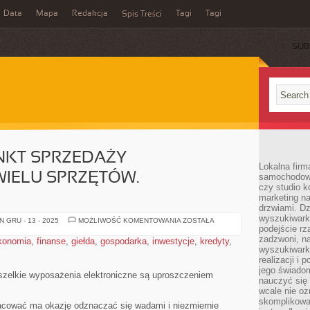
Data
Mapa
Redakcja
Tagi
Tagi
Spis Treści
SUB
KT SPRZEDAŻY
Lokalna firm
IELU SPRZĘTÓW.
samochodowy,
czy studio k
marketing na
drzwiami. D
wyszukiwarki
PROWADZĄC
 GRU - 13 - 2025
MOŻLIWOŚĆ KOMENTOWANIA
ZOSTAŁA
PUNKT
podejście rz
SPRZEDAŻY
zadzwoni, na
konomia
,
finanse
,
giełda
,
gospodarka
,
inwestycje
,
kredyty
,
KORZYSTAMY
wyszukiwarkę
Z
WIELU
realizacji i 
SPRZĘTÓW.
jego świadom
GENERALNIE
szelkie wyposażenia elektroniczne są uproszczeniem
nauczyć się 
wcale nie oz
skomplikowa
acować ma okazję odznaczać się wadami i niezmiernie