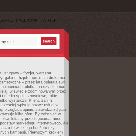
SCRIBE
FACEBOOK
TWITTER
a usługowa – fryzjer, warsztat
 gabinet fizjoterapii, mała drukarnia
osmetyczne – przez lata opierała swój
 poleceniach, ulotkach i szyldzie nad
zisiaj, w świecie zdominowanym przez
 i media społecznościowe, takie
adko wystarcza. Klient, zanim
jczęściej wpisuje nazwę usługi w
, przegląda opinie, sprawdza zdjęcia
porównuje kilka ofert. By zaistnieć w
ości, lokalny przedsiębiorca musi
podstaw marketingu internetowego, ale
nacza to wielkiego budżetu czy
nych kampanii. Pierwszym krokiem