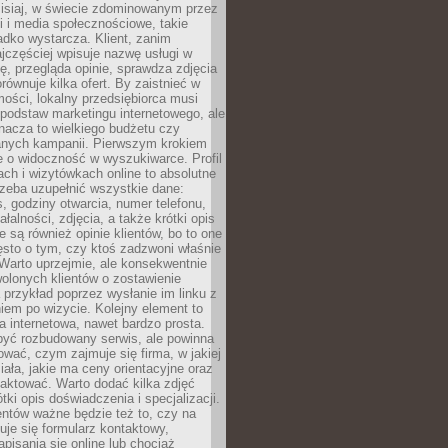
zisiaj, w świecie zdominowanym przez
 i media społecznościowe, takie
adko wystarcza. Klient, zanim
jczęściej wpisuje nazwę usługi w
, przegląda opinie, sprawdza zdjęcia
porównuje kilka ofert. By zaistnieć w
ości, lokalny przedsiębiorca musi
podstaw marketingu internetowego, ale
nacza to wielkiego budżetu czy
nych kampanii. Pierwszym krokiem
e o widoczność w wyszukiwarce. Profil
ch i wizytówkach online to absolutne
zeba uzupełnić wszystkie dane:
, godziny otwarcia, numer telefonu,
ałalności, zdjęcia, a także krótki opis
e są również opinie klientów, bo to one
sto o tym, czy ktoś zadzwoni właśnie
. Warto uprzejmie, ale konsekwentnie
olonych klientów o zostawienie
a przykład poprzez wysłanie im linku z
em po wizycie. Kolejny element to
a internetowa, nawet bardzo prosta.
być rozbudowany serwis, ale powinna
ować, czym zajmuje się firma, w jakiej
ziała, jakie ma ceny orientacyjne oraz
taktować. Warto dodać kilka zdjęć
rótki opis doświadczenia i specjalizacji.
ientów ważne będzie też to, czy na
duje się formularz kontaktowy,
pisania się online lub chociaż