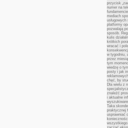
przycisk „za
numer na te
fundamencie 
mediach spo
usługowych 
platformy opa
pozwalają po
sposób. Regu
kulis działal
krótkich por
wracać i pol
konsekwencja
w tygodniu, a
przez miesią
tym momencie
wiedzę o tym
posty i jak 
reklamowych
chęć, by stu
Dla wielu z 
specjalisty
znaleźć pros
i aktualne i
wyszukiware
Taka skonde
praktycznej 
usprawniać 
koniecznośc
wszystkiego
zacząć eksp