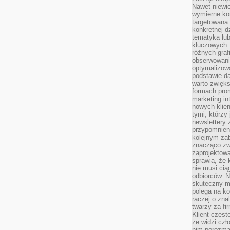
Nawet niewie
wymierne kor
targetowana
konkretnej d
tematyką lu
kluczowych. 
różnych grafi
obserwowani
optymalizow
podstawie d
warto zwięks
formach pro
marketing in
nowych klien
tymi, którzy 
newslettery 
przypomnien
kolejnym za
znacząco zw
zaprojektow
sprawia, że 
nie musi cią
odbiorców. N
skuteczny ma
polega na ko
raczej o zna
twarzy za fi
Klient częst
że widzi czł
nim porozma