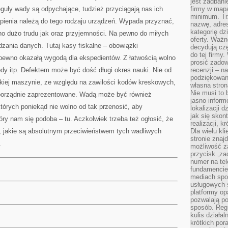
jest zadbani
guły wady są odpychające, tudzież przyciągają nas ich
firmy w mapa
minimum. Tr
tpienia należą do tego rodzaju urządzeń. Wypada przyznać,
nazwę, adres
kategorię dzi
no dużo trudu jak oraz przyjemności. Na pewno do miłych
oferty. Ważn
ania danych. Tutaj kasy fiskalne – obowiązki
decydują czę
do tej firmy
 pewno okazałą wygodą dla ekspedientów. Z łatwością wolno
prosić zadow
dy itp. Defektem może być dość długi okres nauki. Nie od
recenzji – n
podziękowani
kiej maszynie, ze względu na zawiłości kodów kreskowych,
własna stron
Nie musi to 
 porządnie zaprezentowane. Wadą może być również
jasno inform
których poniekąd nie wolno od tak przenosić, aby
lokalizacji d
jak się skon
ry nam się podoba – tu. Aczkolwiek trzeba też ogłosić, że
realizacji, k
e, jakie są absolutnym przeciwieństwem tych wadliwych
Dla wielu kl
stronie znaj
.
możliwość za
przycisk „za
numer na te
fundamencie 
mediach spo
usługowych 
platformy opa
pozwalają po
sposób. Regu
kulis działal
krótkich por