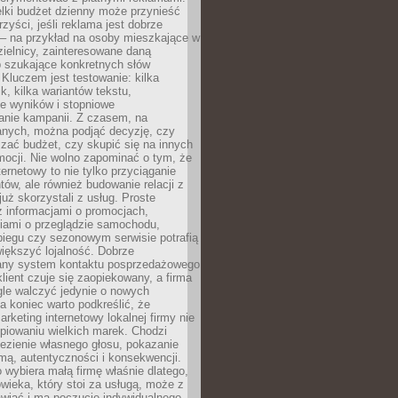
lki budżet dzienny może przynieść
zyści, jeśli reklama jest dobrze
 – na przykład na osoby mieszkające w
zielnicy, zainteresowane daną
b szukające konkretnych słów
Kluczem jest testowanie: kilka
k, kilka wariantów tekstu,
e wyników i stopniowe
anie kampanii. Z czasem, na
anych, można podjąć decyzję, czy
zać budżet, czy skupić się na innych
mocji. Nie wolno zapominać o tym, że
ternetowy to nie tylko przyciąganie
tów, ale również budowanie relacji z
już skorzystali z usług. Proste
z informacjami o promocjach,
iami o przeglądzie samochodu,
biegu czy sezonowym serwisie potrafią
iększyć lojalność. Dobrze
any system kontaktu posprzedażowego
klient czuje się zaopiekowany, a firma
gle walczyć jedynie o nowych
a koniec warto podkreślić, że
rketing internetowy lokalnej firmy nie
piowaniu wielkich marek. Chodzi
lezienie własnego głosu, pokazanie
rmą, autentyczności i konsekwencji.
o wybiera małą firmę właśnie dlatego,
owieka, który stoi za usługą, może z
wiać i ma poczucie indywidualnego