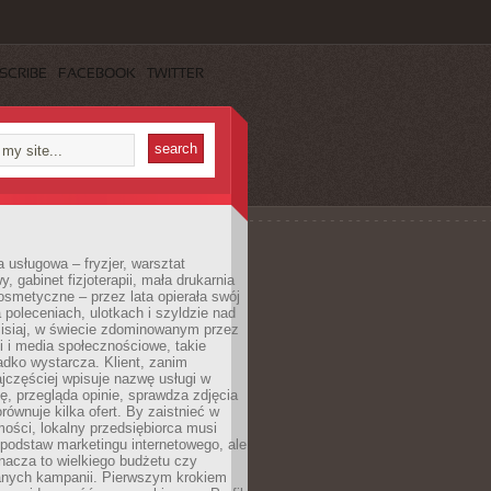
SCRIBE
FACEBOOK
TWITTER
a usługowa – fryzjer, warsztat
 gabinet fizjoterapii, mała drukarnia
osmetyczne – przez lata opierała swój
 poleceniach, ulotkach i szyldzie nad
zisiaj, w świecie zdominowanym przez
 i media społecznościowe, takie
adko wystarcza. Klient, zanim
jczęściej wpisuje nazwę usługi w
, przegląda opinie, sprawdza zdjęcia
porównuje kilka ofert. By zaistnieć w
ości, lokalny przedsiębiorca musi
podstaw marketingu internetowego, ale
nacza to wielkiego budżetu czy
nych kampanii. Pierwszym krokiem