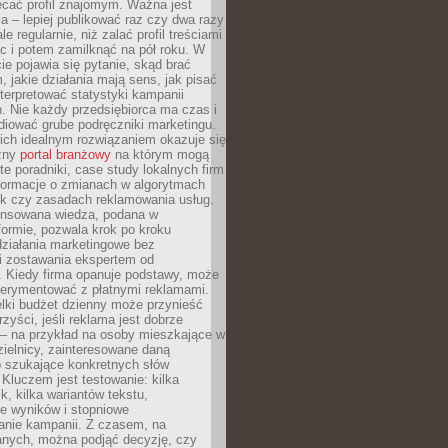
ecać profil znajomym. Ważna jest
 – lepiej publikować raz czy dwa razy
le regularnie, niż zalać profil treściami
c i potem zamilknąć na pół roku. W
 pojawia się pytanie, skąd brać
, jakie działania mają sens, jak pisać
interpretować statystyki kampanii
. Nie każdy przedsiębiorca ma czas i
diować grube podręczniki marketingu.
nich idealnym rozwiązaniem okazuje się
czny
portal branżowy
na którym mogą
te poradniki, case study lokalnych firm
nformacje o zmianach w algorytmach
k czy zasadach reklamowania usług.
nsowana wiedza, podana w
formie, pozwala krok po kroku
działania marketingowe bez
i zostawania ekspertem od
. Kiedy firma opanuje podstawy, może
erymentować z płatnymi reklamami.
lki budżet dzienny może przynieść
zyści, jeśli reklama jest dobrze
 – na przykład na osoby mieszkające w
zielnicy, zainteresowane daną
b szukające konkretnych słów
Kluczem jest testowanie: kilka
k, kilka wariantów tekstu,
e wyników i stopniowe
anie kampanii. Z czasem, na
anych, można podjąć decyzję, czy