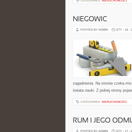
CATEGORIES:
NIERUCHOMOŚCI
NIEGOWIC
POSTED BY ADMIN
STY - 18 -
zagadnienia. Na stronie czeka mix
świata nauki. Z jednej strony poja
CATEGORIES:
NIERUCHOMOŚCI
RUM I JEGO ODM
POSTED BY ADMIN
STY - 17 -