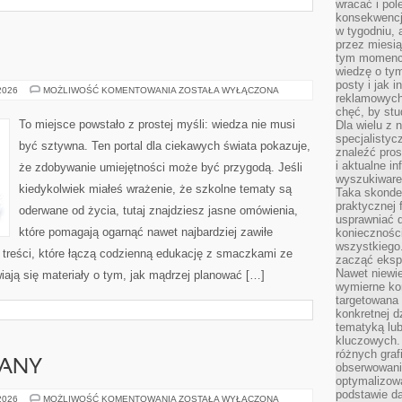
wracać i pol
konsekwencja
w tygodniu, a
przez miesią
tym momencie
wiedzę o tym
posty i jak 
NIEGOWIC
 2026
MOŻLIWOŚĆ KOMENTOWANIA
ZOSTAŁA WYŁĄCZONA
reklamowych
chęć, by stu
To miejsce powstało z prostej myśli: wiedza nie musi
Dla wielu z 
specjalisty
być sztywna. Ten portal dla ciekawych świata pokazuje,
znaleźć pros
i aktualne i
że zdobywanie umiejętności może być przygodą. Jeśli
wyszukiware
kiedykolwiek miałeś wrażenie, że szkolne tematy są
Taka skonde
praktycznej 
oderwane od życia, tutaj znajdziesz jasne omówienia,
usprawniać 
które pomagają ogarnąć nawet najbardziej zawiłe
koniecznośc
wszystkiego
 treści, które łączą codzienną edukację z smaczkami ze
zacząć eksp
Nawet niewie
wiają się materiały o tym, jak mądrzej planować […]
wymierne kor
targetowana
konkretnej d
tematyką lu
kluczowych. 
różnych grafi
IANY
obserwowani
optymalizow
podstawie d
RUM
 2026
MOŻLIWOŚĆ KOMENTOWANIA
ZOSTAŁA WYŁĄCZONA