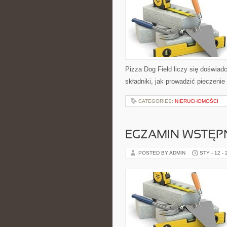
Pizza Dog Field liczy się doświadc
składniki, jak prowadzić pieczenie
CATEGORIES:
NIERUCHOMOŚCI
EGZAMIN WSTĘPN
POSTED BY ADMIN
STY - 12 -