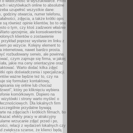
e o widoczność w wyszukiwarce. Profil
ch i wizytówkach online to absolutne
zeba uzupełnić wszystkie dane:
, godziny otwarcia, numer telefonu,
ałalności, zdjęcia, a także krótki opis
e są również opinie klientów, bo to one
sto o tym, czy ktoś zadzwoni właśnie
. Warto uprzejmie, ale konsekwentnie
olonych klientów o zostawienie
a przykład poprzez wysłanie im linku z
em po wizycie. Kolejny element to
a internetowa, nawet bardzo prosta.
być rozbudowany serwis, ale powinna
ować, czym zajmuje się firma, w jakiej
ziała, jakie ma ceny orientacyjne oraz
taktować. Warto dodać kilka zdjęć
rótki opis doświadczenia i specjalizacji.
ientów ważne będzie też to, czy na
duje się formularz kontaktowy,
pisania się online lub chociaż
dzwoń”, który po kliknięciu wybiera
lefonie komórkowym. Dopiero na
wizytówki i strony warto myśleć o
łecznościowych. Dla lokalnych firm
szczególnie przydatne bywają
rte na zdjęciach i krótkich filmach, bo
kazać efekty pracy w atrakcyjny
larne wrzucanie zdjęć przed i po,
ności, relacji z wydarzeń lokalnych czy
ad zwiększa szanse, że klienci będą