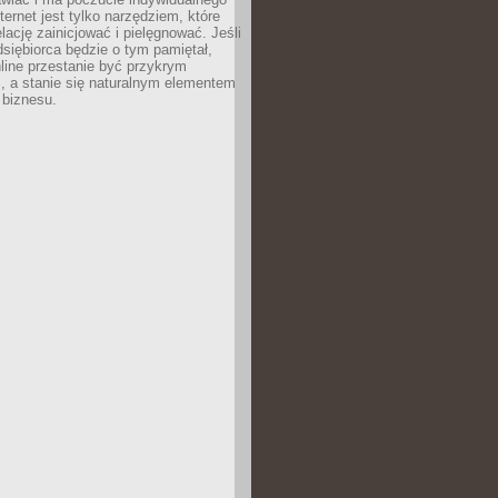
ternet jest tylko narzędziem, które
lację zainicjować i pielęgnować. Jeśli
dsiębiorca będzie o tym pamiętał,
line przestanie być przykrym
, a stanie się naturalnym elementem
 biznesu.