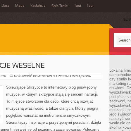
Data
Mapa
Redakcja
Tagi
Tagi
Spis Treści
SUB
CJE WESELNE
Lokalna firm
samochodowy,
MUZYKA
 2026
MOŻLIWOŚĆ KOMENTOWANIA
ZOSTAŁA WYŁĄCZONA
czy studio k
I
ATRAKCJE
marketing na
WESELNE
Śpiewające Skrzypce to internetowy blog poświęcony
drzwiami. D
wyszukiwarki
muzyce, w którym skrzypce stają się sercem narracji.
podejście rz
zadzwoni, na
To miejsce stworzone dla osób, które chcą rozwijać
wyszukiwarkę
muzyczną wrażliwość, a także dla tych, którzy pragną
realizacji i 
jego świadom
pogłębiać warsztat na instrumencie smyczkowym.
nauczyć się 
Strona łączy inspiracje z przystępnymi poradami, dzięki
wcale nie oz
skomplikowa
trument niezależnie od poziomu zaawansowania. Polecamy