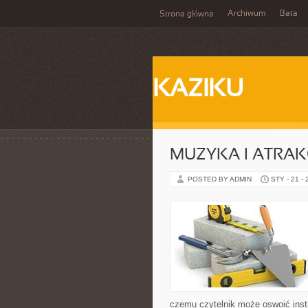
Archiwum
Bata
Strona główna
KAZIKU
MUZYKA I ATRAK
POSTED BY ADMIN
STY - 21 -
czemu czytelnik może oswoić ins