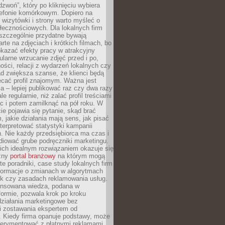
dzwoń”, który po kliknięciu wybiera
lefonie komórkowym. Dopiero na
wizytówki i strony warto myśleć o
łecznościowych. Dla lokalnych firm
szczególnie przydatne bywają
rte na zdjęciach i krótkich filmach, bo
kazać efekty pracy w atrakcyjny
larne wrzucanie zdjęć przed i po,
ności, relacji z wydarzeń lokalnych czy
ad zwiększa szanse, że klienci będą
ecać profil znajomym. Ważna jest
 – lepiej publikować raz czy dwa razy
le regularnie, niż zalać profil treściami
c i potem zamilknąć na pół roku. W
 pojawia się pytanie, skąd brać
, jakie działania mają sens, jak pisać
interpretować statystyki kampanii
. Nie każdy przedsiębiorca ma czas i
diować grube podręczniki marketingu.
nich idealnym rozwiązaniem okazuje się
czny
portal branżowy
na którym mogą
te poradniki, case study lokalnych firm
nformacje o zmianach w algorytmach
k czy zasadach reklamowania usług.
nsowana wiedza, podana w
formie, pozwala krok po kroku
działania marketingowe bez
i zostawania ekspertem od
. Kiedy firma opanuje podstawy, może
erymentować z płatnymi reklamami.