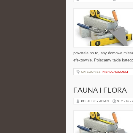
powstała po to, aby domowe mies
efektownie. Polecamy takie katego
CATEGORIES:
NIERUCHOMOŚCI
FAUNA I FLORA
POSTED BY ADMIN
STY - 16 -