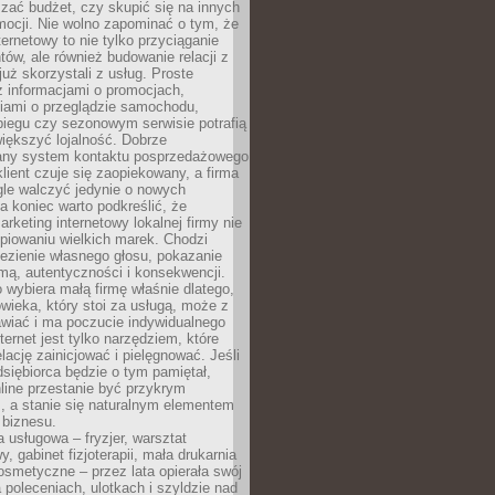
zać budżet, czy skupić się na innych
mocji. Nie wolno zapominać o tym, że
ternetowy to nie tylko przyciąganie
tów, ale również budowanie relacji z
już skorzystali z usług. Proste
z informacjami o promocjach,
iami o przeglądzie samochodu,
biegu czy sezonowym serwisie potrafią
iększyć lojalność. Dobrze
any system kontaktu posprzedażowego
klient czuje się zaopiekowany, a firma
gle walczyć jedynie o nowych
a koniec warto podkreślić, że
rketing internetowy lokalnej firmy nie
piowaniu wielkich marek. Chodzi
lezienie własnego głosu, pokazanie
rmą, autentyczności i konsekwencji.
o wybiera małą firmę właśnie dlatego,
owieka, który stoi za usługą, może z
wiać i ma poczucie indywidualnego
ternet jest tylko narzędziem, które
lację zainicjować i pielęgnować. Jeśli
dsiębiorca będzie o tym pamiętał,
line przestanie być przykrym
, a stanie się naturalnym elementem
 biznesu.
a usługowa – fryzjer, warsztat
 gabinet fizjoterapii, mała drukarnia
osmetyczne – przez lata opierała swój
 poleceniach, ulotkach i szyldzie nad