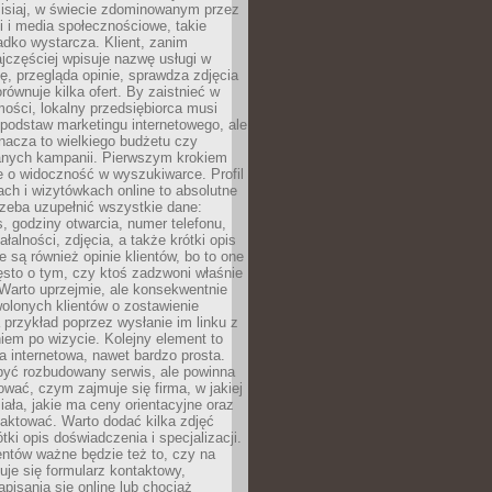
zisiaj, w świecie zdominowanym przez
 i media społecznościowe, takie
adko wystarcza. Klient, zanim
jczęściej wpisuje nazwę usługi w
, przegląda opinie, sprawdza zdjęcia
porównuje kilka ofert. By zaistnieć w
ości, lokalny przedsiębiorca musi
podstaw marketingu internetowego, ale
nacza to wielkiego budżetu czy
nych kampanii. Pierwszym krokiem
e o widoczność w wyszukiwarce. Profil
ch i wizytówkach online to absolutne
zeba uzupełnić wszystkie dane:
, godziny otwarcia, numer telefonu,
ałalności, zdjęcia, a także krótki opis
e są również opinie klientów, bo to one
sto o tym, czy ktoś zadzwoni właśnie
. Warto uprzejmie, ale konsekwentnie
olonych klientów o zostawienie
a przykład poprzez wysłanie im linku z
em po wizycie. Kolejny element to
a internetowa, nawet bardzo prosta.
być rozbudowany serwis, ale powinna
ować, czym zajmuje się firma, w jakiej
ziała, jakie ma ceny orientacyjne oraz
taktować. Warto dodać kilka zdjęć
rótki opis doświadczenia i specjalizacji.
ientów ważne będzie też to, czy na
duje się formularz kontaktowy,
pisania się online lub chociaż