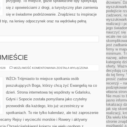
przygody. To miejsce, gdzie sprawdzone tipy spotykają
drzwiami. D
wyszukiwarki
się z opowieściami z drogi, a turystyczny plan zamienia
podejście rz
się w świadome podróżowanie. Znajdziesz tu inspiracje
zadzwoni, na
wyszukiwarkę
ad trip, na leniwy odpoczynek oraz na wędrówkę pełną
realizacji i 
jego świadom
nauczyć się 
wcale nie oz
skomplikowa
jest zadbani
firmy w mapa
minimum. Tr
MIEŚCIE
nazwę, adres
kategorię dzi
oferty. Ważn
WEEKEND
 2026
MOŻLIWOŚĆ KOMENTOWANIA
ZOSTAŁA WYŁĄCZONA
decydują czę
W
TRÓJMIEŚCIE
do tej firmy
WŻCh Trójmiasto to miejsce spotkania osób
prosić zadow
recenzji – n
poszukujących Boga, którzy chcą żyć Ewangelią na co
podziękowani
własna stron
dzień. Strona internetowa tej wspólnoty w Gdańsku,
Nie musi to 
Gdyni i Sopocie została pomyślana jako czytelny
jasno inform
lokalizacji d
przewodnik dla każdego, kto już uczestniczy w
jak się skon
spotkaniach. To nie tylko kalendarz, ale też zaproszenie
realizacji, k
Dla wielu kl
lecamy Rejsy i wycieczki morskie i Rowery i aktywny
stronie znaj
możliwość za
a Chrześcijańskiego) kojarzy się wielu osobom z