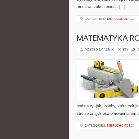
modlitwą zakorzenioną […]
CATEGORIES:
NIERUCHOMOŚCI
MATEMATYKA RO
POSTED BY ADMIN
STY - 15 -
podstawy, jak i osoby, które celuj
stronie znajdziesz omówienia temat
CATEGORIES:
NIERUCHOMOŚCI