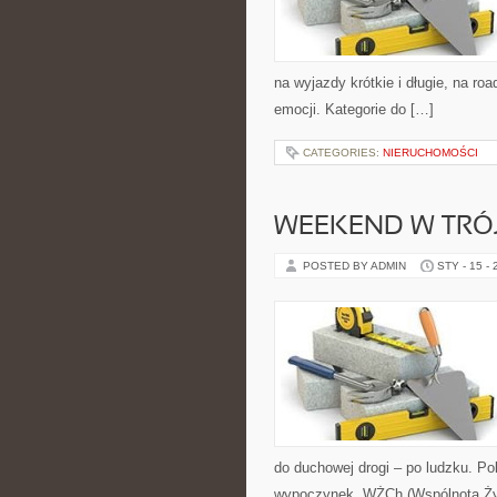
na wyjazdy krótkie i długie, na ro
emocji. Kategorie do […]
CATEGORIES:
NIERUCHOMOŚCI
WEEKEND W TRÓJ
POSTED BY ADMIN
STY - 15 -
do duchowej drogi – po ludzku. Po
wypoczynek. WŻCh (Wspólnota Życi