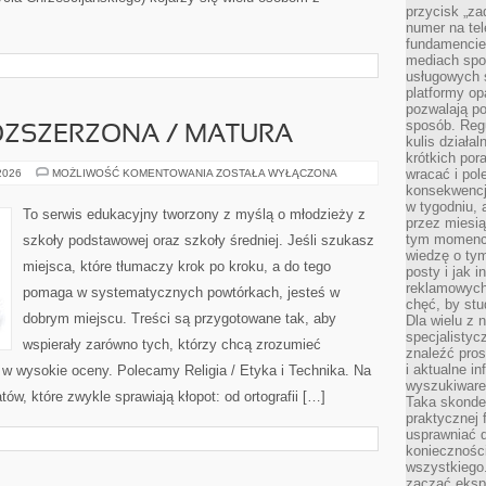
przycisk „za
numer na te
fundamencie 
mediach spo
usługowych 
platformy opa
pozwalają po
sposób. Regu
ZSZERZONA / MATURA
kulis działal
krótkich por
MATEMATYKA
wracać i pol
 2026
MOŻLIWOŚĆ KOMENTOWANIA
ZOSTAŁA WYŁĄCZONA
ROZSZERZONA
konsekwencja
/
w tygodniu, a
MATURA
To serwis edukacyjny tworzony z myślą o młodzieży z
przez miesią
tym momencie
szkoły podstawowej oraz szkoły średniej. Jeśli szukasz
wiedzę o tym
miejsca, które tłumaczy krok po kroku, a do tego
posty i jak 
reklamowych
pomaga w systematycznych powtórkach, jesteś w
chęć, by stu
dobrym miejscu. Treści są przygotowane tak, aby
Dla wielu z 
specjalisty
wspierały zarówno tych, którzy chcą zrozumieć
znaleźć pros
i aktualne i
ą w wysokie oceny. Polecamy Religia / Etyka i Technika. Na
wyszukiware
ów, które zwykle sprawiają kłopot: od ortografii […]
Taka skonde
praktycznej 
usprawniać 
koniecznośc
wszystkiego
zacząć eksp