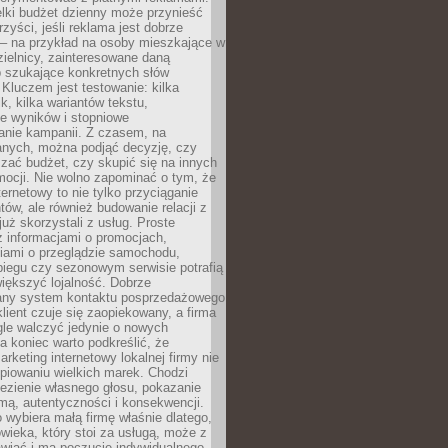
lki budżet dzienny może przynieść
zyści, jeśli reklama jest dobrze
 – na przykład na osoby mieszkające w
zielnicy, zainteresowane daną
b szukające konkretnych słów
Kluczem jest testowanie: kilka
k, kilka wariantów tekstu,
e wyników i stopniowe
anie kampanii. Z czasem, na
anych, można podjąć decyzję, czy
zać budżet, czy skupić się na innych
mocji. Nie wolno zapominać o tym, że
ternetowy to nie tylko przyciąganie
tów, ale również budowanie relacji z
już skorzystali z usług. Proste
z informacjami o promocjach,
iami o przeglądzie samochodu,
biegu czy sezonowym serwisie potrafią
iększyć lojalność. Dobrze
any system kontaktu posprzedażowego
klient czuje się zaopiekowany, a firma
gle walczyć jedynie o nowych
a koniec warto podkreślić, że
rketing internetowy lokalnej firmy nie
piowaniu wielkich marek. Chodzi
lezienie własnego głosu, pokazanie
rmą, autentyczności i konsekwencji.
o wybiera małą firmę właśnie dlatego,
owieka, który stoi za usługą, może z
wiać i ma poczucie indywidualnego