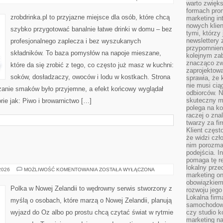
warto zwięks
I
JEGO
formach pro
ODMIANY
zrobdrinka.pl to przyjazne miejsce dla osób, które chcą
marketing in
nowych klien
szybko przygotować banalnie łatwe drinki w domu – bez
tymi, którzy 
newslettery 
profesjonalnego zaplecza i bez wyszukanych
przypomnien
składników. To baza pomysłów na napoje mieszane,
kolejnym za
znacząco zw
które da się zrobić z tego, co często już masz w kuchni:
zaprojektow
soków, dosładzaczy, owoców i lodu w kostkach. Strona
sprawia, że 
nie musi cią
zanie smaków było przyjemne, a efekt końcowy wyglądał
odbiorców. N
skuteczny ma
rie jak: Piwo i browarnictwo […]
polega na ko
raczej o zna
twarzy za fi
Klient częst
że widzi czł
nim porozma
podejścia. In
pomaga tę re
lokalny prze
FAUNA
 2026
MOŻLIWOŚĆ KOMENTOWANIA
ZOSTAŁA WYŁĄCZONA
marketing on
I
FLORA
obowiązkiem
Polka w Nowej Zelandii to wędrowny serwis stworzony z
rozwoju jego
Lokalna firm
myślą o osobach, które marzą o Nowej Zelandii, planują
samochodowy,
wyjazd do Oz albo po prostu chcą czytać świat w rytmie
czy studio k
marketing na