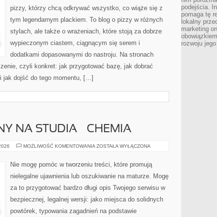
podejścia. In
pizzy, którzy chcą odkrywać wszystko, co wiąże się z
pomaga tę re
tym legendarnym plackiem. To blog o pizzy w różnych
lokalny prze
marketing on
stylach, ale także o wrażeniach, które stoją za dobrze
obowiązkiem
wypieczonym ciastem, ciągnącym się serem i
rozwoju jego
dodatkami dopasowanymi do nastroju. Na stronach
zenie, czyli konkret: jak przygotować bazę, jak dobrać
 i jak dojść do tego momentu, […]
Y NA STUDIA – CHEMIA
EGZAMIN
 2026
MOŻLIWOŚĆ KOMENTOWANIA
ZOSTAŁA WYŁĄCZONA
WSTĘPNY
NA
STUDIA
Nie mogę pomóc w tworzeniu treści, które promują
–
CHEMIA
nielegalne ujawnienia lub oszukiwanie na maturze. Mogę
za to przygotować bardzo długi opis Twojego serwisu w
bezpiecznej, legalnej wersji: jako miejsca do solidnych
powtórek, typowania zagadnień na podstawie