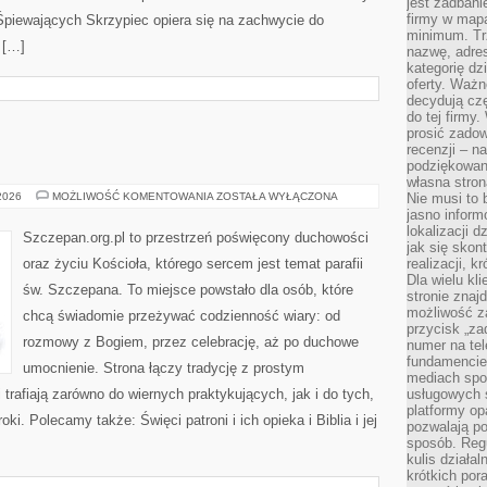
jest zadbani
firmy w mapa
Śpiewających Skrzypiec opiera się na zachwycie do
minimum. Tr
 […]
nazwę, adres
kategorię dzi
oferty. Ważn
decydują czę
do tej firmy
prosić zadow
recenzji – n
podziękowani
własna stron
SZCZEPAN
 2026
MOŻLIWOŚĆ KOMENTOWANIA
ZOSTAŁA WYŁĄCZONA
Nie musi to 
jasno inform
lokalizacji d
Szczepan.org.pl to przestrzeń poświęcony duchowości
jak się skon
oraz życiu Kościoła, którego sercem jest temat parafii
realizacji, k
Dla wielu kl
św. Szczepana. To miejsce powstało dla osób, które
stronie znaj
możliwość za
chcą świadomie przeżywać codzienność wiary: od
przycisk „za
rozmowy z Bogiem, przez celebrację, aż po duchowe
numer na te
fundamencie 
umocnienie. Strona łączy tradycję z prostym
mediach spo
trafiają zarówno do wiernych praktykujących, jak i do tych,
usługowych 
platformy opa
oki. Polecamy także: Święci patroni i ich opieka i Biblia i jej
pozwalają po
sposób. Regu
kulis działal
krótkich por