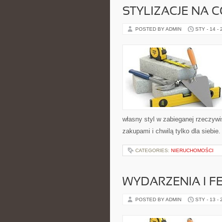
STYLIZACJE NA C
POSTED BY ADMIN
STY - 14 -
własny styl w zabieganej rzeczyw
zakupami i chwilą tylko dla siebie
CATEGORIES:
NIERUCHOMOŚCI
WYDARZENIA I F
POSTED BY ADMIN
STY - 13 -