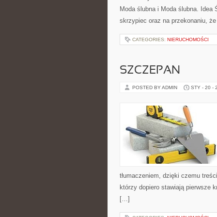
Moda ślubna i Moda ślubna. Idea 
skrzypiec oraz na przekonaniu, że
CATEGORIES:
NIERUCHOMOŚCI
SZCZEPAN
POSTED BY ADMIN
STY - 20 -
tłumaczeniem, dzięki czemu treści 
którzy dopiero stawiają pierwsze kr
[…]