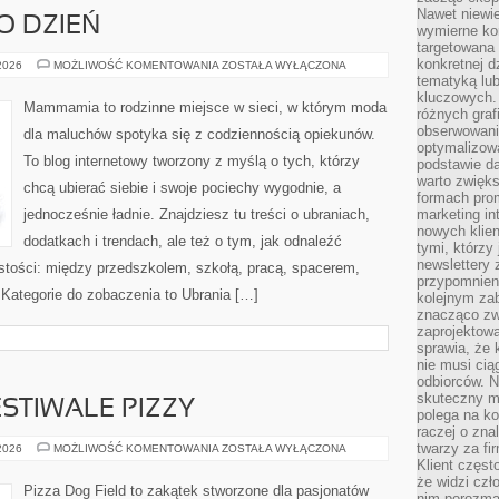
Nawet niewie
O DZIEŃ
wymierne kor
targetowana
konkretnej d
STYLIZACJE
 2026
MOŻLIWOŚĆ KOMENTOWANIA
ZOSTAŁA WYŁĄCZONA
NA
tematyką lu
CO
kluczowych. 
DZIEŃ
Mammamia to rodzinne miejsce w sieci, w którym moda
różnych grafi
obserwowani
dla maluchów spotyka się z codziennością opiekunów.
optymalizow
To blog internetowy tworzony z myślą o tych, którzy
podstawie d
warto zwięks
chcą ubierać siebie i swoje pociechy wygodnie, a
formach pro
jednocześnie ładnie. Znajdziesz tu treści o ubraniach,
marketing in
nowych klien
dodatkach i trendach, ale też o tym, jak odnaleźć
tymi, którzy 
newslettery 
istości: między przedszkolem, szkołą, pracą, spacerem,
przypomnien
. Kategorie do zobaczenia to Ubrania […]
kolejnym za
znacząco zw
zaprojektow
sprawia, że 
nie musi cią
odbiorców. N
skuteczny ma
ESTIWALE PIZZY
polega na ko
raczej o zna
twarzy za fi
WYDARZENIA
 2026
MOŻLIWOŚĆ KOMENTOWANIA
ZOSTAŁA WYŁĄCZONA
I
Klient częst
FESTIWALE
że widzi czł
PIZZY
Pizza Dog Field to zakątek stworzone dla pasjonatów
nim porozma